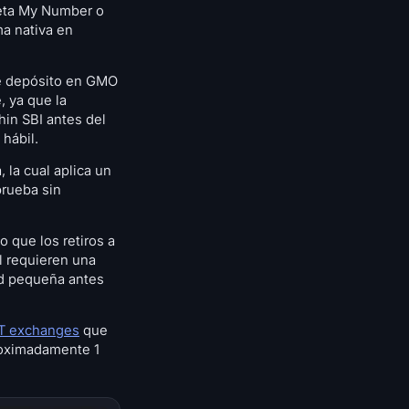
jeta My Number o
ma nativa en
de depósito en GMO
, ya que la
hin SBI antes del
hábil.
 la cual aplica un
prueba sin
o que los retiros a
ol requieren una
ad pequeña antes
T exchanges
que
oximadamente 1