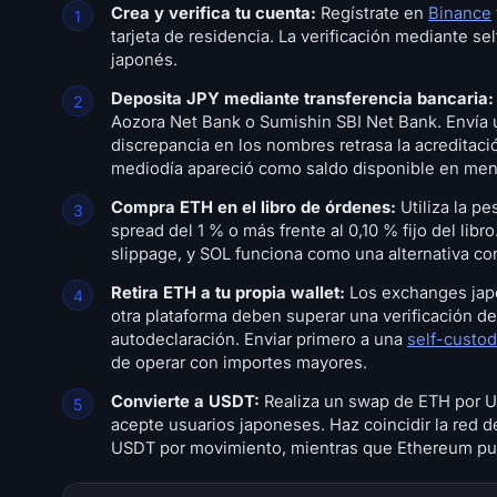
Crea y verifica tu cuenta:
Regístrate en
Binance
tarjeta de residencia. La verificación mediante se
japonés.
Deposita JPY mediante transferencia bancaria:
Aozora Net Bank o Sumishin SBI Net Bank. Envía u
discrepancia en los nombres retrasa la acreditac
mediodía apareció como saldo disponible en menos
Compra ETH en el libro de órdenes:
Utiliza la pe
spread del 1 % o más frente al 0,10 % fijo del li
slippage, y SOL funciona como una alternativa co
Retira ETH a tu propia wallet:
Los exchanges japon
otra plataforma deben superar una verificación de 
autodeclaración. Enviar primero a una
self-custo
de operar con importes mayores.
Convierte a USDT:
Realiza un swap de ETH por U
acepte usuarios japoneses. Haz coincidir la red 
USDT por movimiento, mientras que Ethereum pue