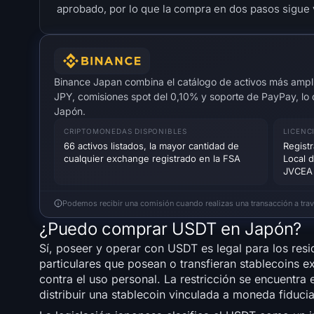
aprobado, por lo que la compra en dos pasos sigue 
Binance Japan combina el catálogo de activos más ampli
JPY, comisiones spot del 0,10% y soporte de PayPay, lo
Japón.
CRIPTOMONEDAS DISPONIBLES
LICENC
66 activos listados, la mayor cantidad de
Registr
cualquier exchange registrado en la FSA
Local 
JVCEA
Podemos recibir una comisión cuando realizas una transacción a través
¿Puedo comprar USDT en Japón?
Sí, poseer y operar con USDT es legal para los res
particulares que posean o transfieran stablecoins ex
contra el uso personal. La restricción se encuentra
distribuir una stablecoin vinculada a moneda fiducia