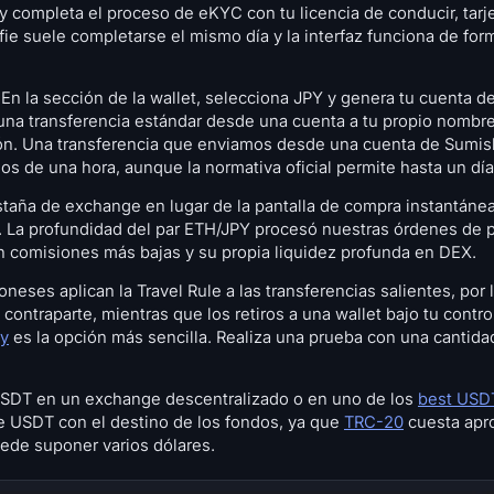
y completa el proceso de eKYC con tu licencia de conducir, tar
lfie suele completarse el mismo día y la interfaz funciona de for
En la sección de la wallet, selecciona JPY y genera tu cuenta 
na transferencia estándar desde una cuenta a tu propio nombre
ión. Una transferencia que enviamos desde una cuenta de Sumis
 de una hora, aunque la normativa oficial permite hasta un día 
staña de exchange en lugar de la pantalla de compra instantánea,
bro. La profundidad del par ETH/JPY procesó nuestras órdenes de 
n comisiones más bajas y su propia liquidez profunda en DEX.
eses aplican la Travel Rule a las transferencias salientes, por l
contraparte, mientras que los retiros a una wallet bajo tu contr
dy
es la opción más sencilla. Realiza una prueba con una cantid
SDT en un exchange descentralizado o en uno de los
best USD
de USDT con el destino de los fondos, ya que
TRC-20
cuesta apr
de suponer varios dólares.