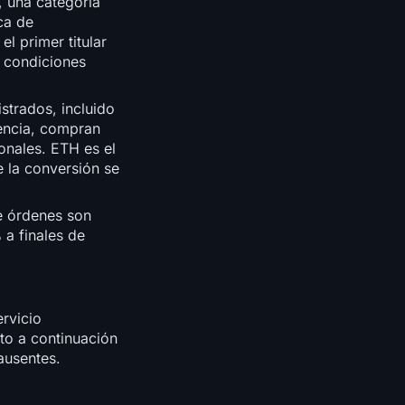
, una categoría
ica de
l primer titular
 condiciones
strados, incluido
encia, compran
onales. ETH es el
 la conversión se
de órdenes son
 a finales de
rvicio
ito a continuación
ausentes.