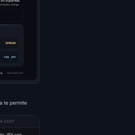
a te permite
A USDT
 de JPY con