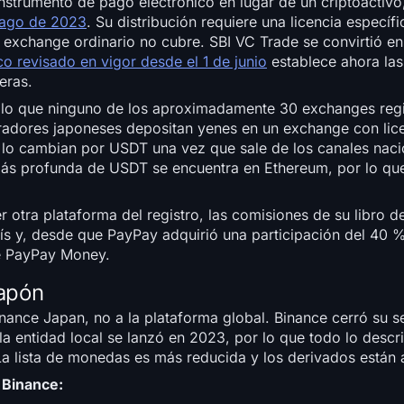
nstrumento de pago electrónico en lugar de un criptoactivo
Pago de 2023
. Su distribución requiere una licencia específ
 exchange ordinario no cubre. SBI VC Trade se convirtió en e
o revisado en vigor desde el 1 de junio
establece ahora las
eras.
 lo que ninguno de los aproximadamente 30 exchanges regi
adores japoneses depositan yenes en un exchange con lic
y lo cambian por USDT una vez que sale de los canales naci
más profunda de USDT se encuentra en Ethereum, por lo que
 otra plataforma del registro, las comisiones de su libro 
aís y, desde que PayPay adquirió una participación del 40 %
de PayPay Money.
apón
ance Japan, no a la plataforma global. Binance cerró su se
la entidad local se lanzó en 2023, por lo que todo lo descr
 La lista de monedas es más reducida y los derivados están 
 Binance: