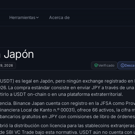
Herramientas
Acerca de
 Japón
29, 2026
Verificado
Desca
USDT) es legal en Japón, pero ningún exchange registrado en 
026. La compra estándar consiste en enviar JPY a través de una
tirlo a USDT on-chain o en una plataforma extraterritorial.
cencia. Binance Japan cuenta con registro en la JFSA como Pro
nanciera Local de Kanto n.º 00031), ofrece 66 activos, la cifra m
 bancarios gratuitos en JPY con comisiones de libro de órdenes
rió la distribución con licencia para las stablecoins extranjer
és de SBI VC Trade bajo esta normativa. USDT aún no cuenta con 