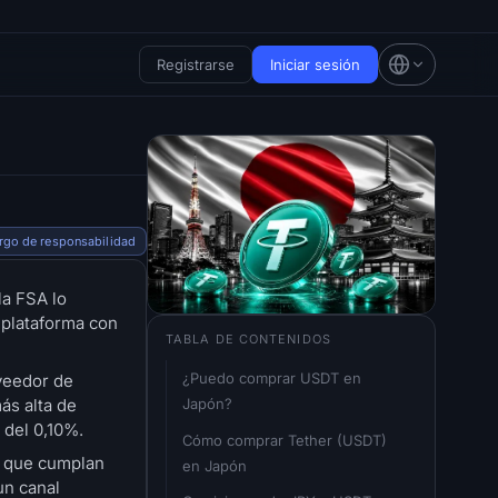
Registrarse
Iniciar sesión
rgo de responsabilidad
la FSA lo
 plataforma con
TABLA DE CONTENIDOS
¿Puedo comprar USDT en 
veedor de
Japón?
ás alta de
 del 0,10%.
Cómo comprar Tether (USDT) 
as que cumplan
en Japón
un canal