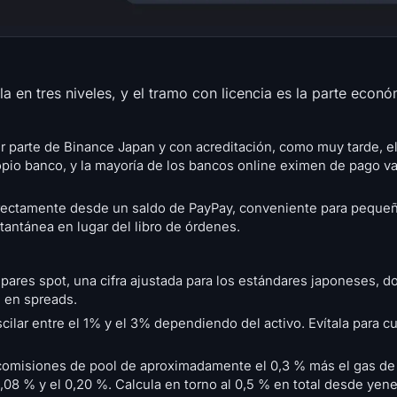
a en tres niveles, y el tramo con licencia es la parte econó
r parte de Binance Japan y con acreditación, como muy tarde, el
ropio banco, y la mayoría de los bancos online eximen de pago va
rectamente desde un saldo de PayPay, conveniente para pequeñ
tantánea en lugar del libro de órdenes.
 pares spot, una cifra ajustada para los estándares japoneses, d
 en spreads.
ilar entre el 1% y el 3% dependiendo del activo. Evítala para c
misiones de pool de aproximadamente el 0,3 % más el gas de l
l 0,08 % y el 0,20 %. Calcula en torno al 0,5 % en total desde ye