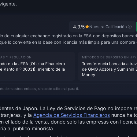
vigente.
4.9
/5
Nuestra Calificación
o de cualquier exchange registrado en la FSA con depósitos bancari
 que lo convierte en la base con licencia más limpia para una comp
IAS Y REGULACIÓN
MÉTODOS DE DEPÓSITO EN JPY
ado en la JFSA (Oficina Financiera
Transferencia bancaria a tra
de Kanto n.º 00031), miembro de la
de GMO Aozora y Sumishin S
Money
 de nuestros enlaces, sin coste adicional para ti.
identes de Japón. La Ley de Servicios de Pago no impone re
tranjeras, y la
Agencia de Servicios Financieros
nunca ha 
 en el lado de la venta, donde solo las empresas con licenc
ria al público minorista.