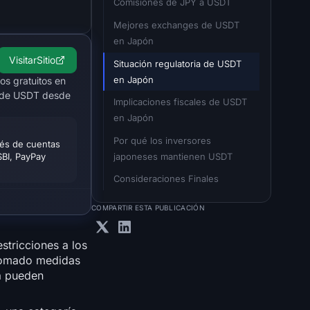
Comisiones de JPY a USDT
Mejores exchanges de USDT 
en Japón
Visitar
Sitio
Situación regulatoria de USDT 
en Japón
os gratuitos en
ra de USDT desde
Implicaciones fiscales de USDT 
en Japón
Por qué los inversores 
vés de cuentas
japoneses mantienen USDT
BI, PayPay
Consideraciones Finales
COMPARTIR ESTA PUBLICACIÓN
stricciones a los
tomado medidas
ia pueden