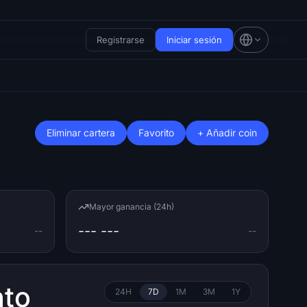
Registrarse
Iniciar sesión
Eliminar cartera
Favorito
+ Añadir coin
Mayor ganancia (24h)
--- ---
--
--
nto
24H
7D
1M
3M
1Y