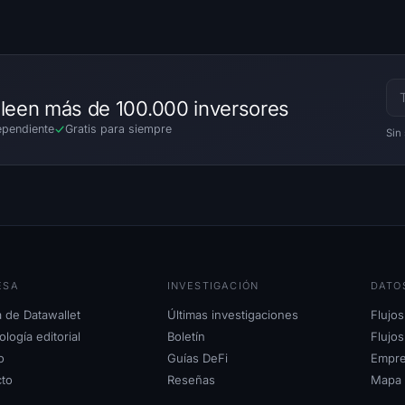
leen más de 100.000 inversores
pendiente
Gratis para siempre
Sin
ESA
INVESTIGACIÓN
DATO
 de Datawallet
Últimas investigaciones
Flujos
logía editorial
Boletín
Flujo
o
Guías DeFi
Empre
cto
Reseñas
Mapa d