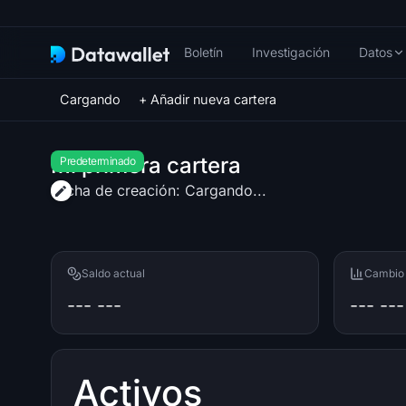
Boletín
Investigación
Datos
Cargando
+ Añadir nueva cartera
Mi primera cartera
Predeterminado
Fecha de creación:
Cargando...
Saldo actual
Cambio 
--- ---
--- ---
Activos