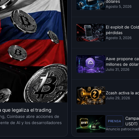
dólares
Agosto 5, 2026
El exploit de Col
pérdidas
Agosto 3, 2026
Aave propone cat
millones de dólar
Julio 31, 2026
Zcash activa la a
Julio 29, 2026
 que legaliza el trading
ading, Coinbase abre acciones de
Campañ
PRENSA
ente de AI y los desarrolladores
USDT)
Anuncio patrocina