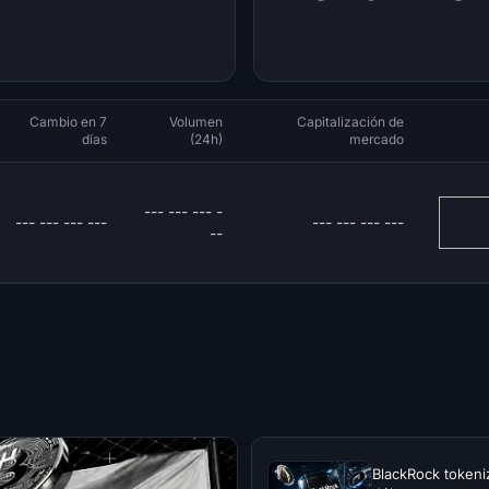
Cambio en 7
Volumen
Capitalización de
días
(24h)
mercado
--- --- --- -
--- --- --- ---
--- --- --- ---
--
BlackRock tokeni