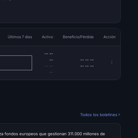
Últimos 7 días
Activo
Beneficio/Pérdida
Acción
-- --
--
-- -- --
-- --
-- -- --
--
Todos los boletines
za fondos europeos que gestionan 311.000 millones de