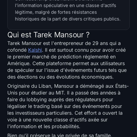
l'information spéculative en une classe d'actifs
Trésoreries
légitime, malgré de fortes résistances
historiques de la part de divers critiques publics.
Trésoreries Bitcoin
‍Qui est Tarek Mansour ?
Trésoreries Ethereum
Tarek Mansour est l'entrepreneur de 29 ans qui a
cofondé
Kalshi
. Il est surtout connu pour avoir créé
Trésoreries Solana
le premier marché de prédiction réglementé en
Amérique. Cette plateforme permet aux utilisateurs
Trésoreries Hyperliquid
de spéculer sur l'issue d'événements futurs tels que
des élections ou des évolutions économiques.
Liquidations
Originaire du Liban, Mansour a déménagé aux États-
Unis pour étudier au MIT. Il a passé des années à
Toutes les Liquidations
faire du lobbying auprès des régulateurs pour
légaliser le trading basé sur des événements pour
Carte thermique du BTC
les investisseurs particuliers. Cet effort a ouvert la
voie à une nouvelle classe d'actifs axée sur
l'information et les probabilités.
Carte thermique de l'ETH
Bien qu'il préserve la vie privée de sa famille,