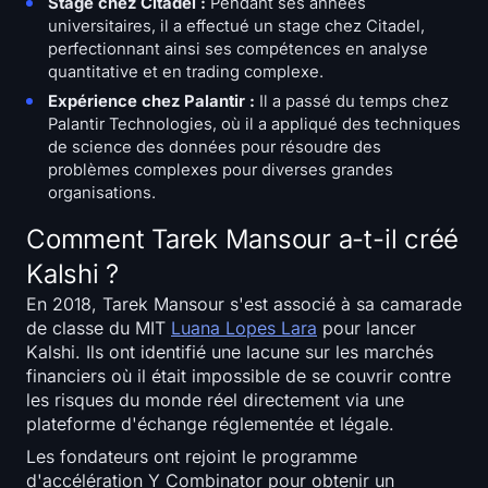
Stage chez Citadel :
Pendant ses années
S'inscrire
Connexion
universitaires, il a effectué un stage chez Citadel,
perfectionnant ainsi ses compétences en analyse
quantitative et en trading complexe.
Langue
Expérience chez Palantir :
Il a passé du temps chez
Palantir Technologies, où il a appliqué des techniques
de science des données pour résoudre des
problèmes complexes pour diverses grandes
organisations.
Comment Tarek Mansour a-t-il créé
Kalshi ?
En 2018, Tarek Mansour s'est associé à sa camarade
de classe du MIT
Luana Lopes Lara
pour lancer
Kalshi. Ils ont identifié une lacune sur les marchés
financiers où il était impossible de se couvrir contre
les risques du monde réel directement via une
plateforme d'échange réglementée et légale.
Les fondateurs ont rejoint le programme
d'accélération Y Combinator pour obtenir un