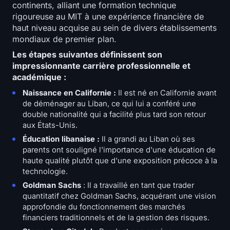
open interest
continents, alliant une formation technique
rigoureuse au MIT à une expérience financière de
haut niveau acquise au sein de divers établissements
Valeur Totale Verrouillée
mondiaux de premier plan.
Rainbow Chart
Les étapes suivantes définissent son
impressionnante carrière professionnelle et
académique :
Compte à rebours du halving
Naissance en Californie :
Il est né en Californie avant
de déménager au Liban, ce qui lui a conféré une
Suivi du gas de l'ETH
double nationalité qui a facilité plus tard son retour
aux États-Unis.
Suivi de portefeuille de cryptos
Éducation libanaise :
Il a grandi au Liban où ses
parents ont souligné l'importance d'une éducation de
Calculateur de staking de cryptomonnaies
haute qualité plutôt que d'une exposition précoce à la
technologie.
À propos
Goldman Sachs
: Il a travaillé en tant que trader
quantitatif chez Goldman Sachs, acquérant une vision
approfondie du fonctionnement des marchés
financiers traditionnels et de la gestion des risques.