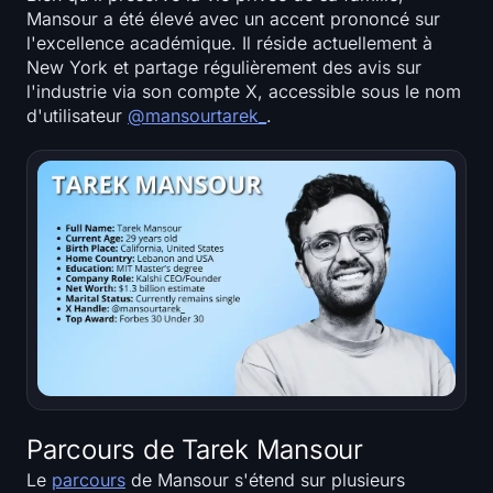
Carte thermique SOL
Mansour a été élevé avec un accent prononcé sur
l'excellence académique. Il réside actuellement à
New York et partage régulièrement des avis sur
Carte thermique de HYPE
l'industrie via son compte X, accessible sous le nom
d'utilisateur
@mansourtarek_
.
Carte thermique ZEC
Données de marché
Dominance du Bitcoin
Altcoin Season Index
Indice de Peur et de Cupidité
Carte thermique du RSI
Parcours de Tarek Mansour
Funding Rates
Le
parcours
de Mansour s'étend sur plusieurs