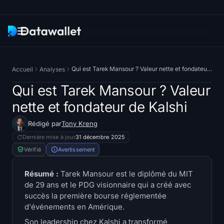
Newsletter
Qui est Tarek Mansour ? Valeur nette et fondateur de Kalshi
Accueil
Analyses
Recherche
Qui est Tarek Mansour ? Valeur
nette et fondateur de Kalshi
Traqueurs d'ETF
Rédigé par
Tony Kreng
ETF Bitcoin
Dernière mise à jour
31 décembre 2025
Vérifié
Avertissement
ETF Ethereum
Résumé :
Tarek Mansour est le diplômé du MIT
de 29 ans et le PDG visionnaire qui a créé avec
ETF Solana
succès la première bourse réglementée
d'événements en Amérique.
Hyperliquid ETF
Son leadership chez Kalshi a transformé