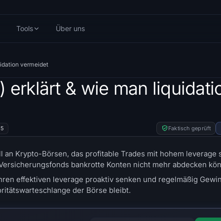
Tools
Über uns
uidation vermeidet
 erklärt & wie man liquidati
25
Faktisch geprüft
ll an Krypto-Börsen, das profitable Trades mit hohem leverage s
n Versicherungsfonds bankrotte Konten nicht mehr abdecken kö
hren effektiven leverage proaktiv senken und regelmäßig Gewin
ritätswarteschlange der Börse bleibt.