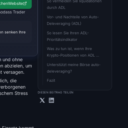
So vermeiden Sie liquidationen 
chen
Website
durch ADL
sodass Trader
Vor- und Nachteile von Auto-
Deleveraging (ADL)
en senken Ihre
So lesen Sie Ihren ADL-
Prioritätsindikator
Was zu tun ist, wenn Ihre 
Krypto-Positionen von ADL 
ch und ohne
betroffen sind
Unterstützt meine Börse auto-
n abzielen, um
deleveraging?
ät versagen.
ich, die
Fazit
verborgenen
ischem Stress
DIESEN BEITRAG TEILEN