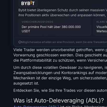
Bybit bietet überlegenen Schutz durch seinen massiven
ihre Positionen aktiv überwachen und anpassen können, b
VERSICHERUNGSFONDS
KLARE 
Der primäre Pool hält über 380.000.000
Visuell
USDT
Wartes
Möglicherweise erhalten wir eine Provision, wenn Sie eine Transaktio
Viele Trader werden unvorbereitet getroffen, wenn 
Vorwarnung geschlossen werden. Dies geschieht au
die Plattformstabilität zu schützen, wenn Versicher
Um durch diese volatilen Gewässer zu navigieren, ist
Zwangsabwicklungen und Kontorankings auf moderne
Mechaniken ist der einzige Weg, um sicherzustellen
ausgesetzt ist.
Entdecken Sie, wie Sie Ihre Trades vor diesen autom
Was ist Auto-Deleveraging (ADL)?