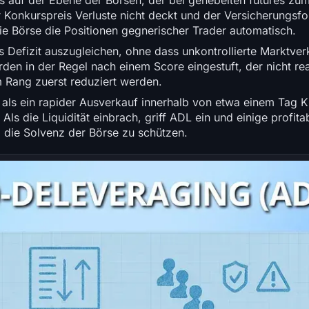
s auf der Ebene der Börsen, der bei gehebelten futures zu
 Konkurspreis Verluste nicht deckt und der Versicherungsfo
die Börse die Positionen gegnerischer Trader automatisch.
 Defizit auszugleichen, ohne dass unkontrollierte Marktverk
n in der Regel nach einem Score eingestuft, der nicht rea
 Rang zuerst reduziert werden.
 als ein rapider Ausverkauf innerhalb von etwa einem Tag K
Als die Liquidität einbrach, griff ADL ein und einige profita
 die Solvenz der Börse zu schützen.