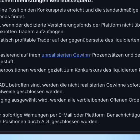
ischen mehrstufigen Betriebssequenz:
ne Position den Konkurspreis erreicht und die standardmäßige l
nds findet.
, wenn der dedizierte Versicherungsfonds der Plattform nicht ü
nkrotten Tradern aufzufangen.
tisch profitable Trader auf der gegenüberseite des liquidierten 
asierend auf ihren
unrealisierten Gewinn
-Prozentsätzen und de
estuft.
rpositionen werden gezielt zum Konkurskurs des liquidierten 
ADL betroffen sind, werden die nicht realisierten Gewinne sofort 
eilweise geschlossen werden.
aging ausgewählt wird, werden alle verbleibenden Offenen Order
sofortige Warnungen per E-Mail oder Plattform-Benachrichtig
re Positionen durch ADL geschlossen wurden.