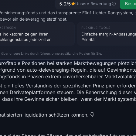
5.0
/5
Besu
Unsere Bewertung
 Versicherungsfonds und das transparente Fünf-Lichter-Rangsystem, 
evor ein deleveraging stattfindet.
METRIKEN
FLEXIBLE TOOLS
e Indikatoren zeigen Ihren
Einfache margin-Anpassung
chlangenstatus jederzeit an
Priorität
n über unsere Links durchführen, ohne zusätzliche Kosten für Sie.
profitable Positionen bei starken Marktbewegungen plötzli
fgrund von auto-deleveraging-Regeln, die auf Gewinnkonte
ungsfonds in Phasen extrem unvorhersehbarer Marktvolatilit
 ein tiefes Verständnis der spezifischen Prinzipien erforderl
n Derivateplattformen steuern. Die Beherrschung dieser 
, dass Ihre Gewinne sicher bleiben, wenn der Markt system
atisierten liquidation schützen können. 👇