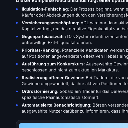
Dieser komplexe Mechanismus folgt einer spezif
liquidation-Fehlschlag:
Der Prozess beginnt, wenn ei
Käufer oder Abdeckungen durch den Versicherungsfo
Versicherungserschöpfung:
ADL wird nur dann aktiv
Kapital verfügt, um das negative Eigenkapital von ba
Gegenparteiauswahl:
Das System identifiziert automa
unfreiwillige Exit-Liquidität dienen.
Prioritäts-Ranking:
Potenzielle Kandidaten werden b
auf Positionen angewendeten effektiven Hebels eing
Ausführung zum Konkurskurs:
Ausgewählte Gewinne
geschlossen und nicht zum aktuellen Marktkurs.
Realisierung offener Gewinne:
Bei Tradern, die von 
Gewinne umgewandelt, da ihre aktiven Positionen t
Ordrostornierung:
Sobald ein Trader für das Delever
spezifische Paar automatisch storniert.
Automatisierte Benachrichtigung:
Börsen versenden 
ausgewählte Nutzer darüber zu informieren, dass ih