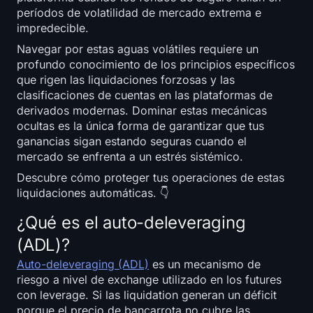
Open Interest
períodos de volatilidad de mercado extrema e
impredecible.
Valor Total Bloqueado
Navegar por estas aguas volátiles requiere un
profundo conocimiento de los principios específicos
Rainbow Chart
que rigen las liquidaciones forzosas y las
clasificaciones de cuentas en las plataformas de
Cuenta regresiva del halving
derivados modernas. Dominar estas mecánicas
ocultas es la única forma de garantizar que tus
ganancias sigan estando seguras cuando el
Rastreador de gas de ETH
mercado se enfrenta a un estrés sistémico.
Rastreador de cartera de criptomonedas
Descubre cómo proteger tus operaciones de estas
liquidaciones automáticas. 👇
Calculadora de staking de criptomonedas
¿Qué es el auto-deleveraging
(ADL)?
Acerca de
Auto-deleveraging (ADL)
es un mecanismo de
riesgo a nivel de exchange utilizado en los futures
con leverage. Si las liquidation generan un déficit
porque el precio de bancarrota no cubre las