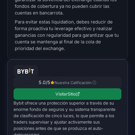
Tesorerías
fondos de cobertura ya no pueden cubrir las
cuentas en bancarrota.
Reservas de Bitcoin
Para evitar estas liquidation, debes reducir de
forma proactiva tu leverage efectivo y realizar
ganancias con regularidad para garantizar que tu
Tesorerías de Ethereum
cuenta se mantenga al final de la cola de
prioridad del exchange.
Tesorerías de Solana
Hyperliquid Treasuries
Liquidations
5.0
/5
Nuestra Calificación
Visitar
Sitio
Todas las Liquidations
Bybit ofrece una protección superior a través de su
enorme fondo de seguros y su sistema transparente
Mapa de calor de BTC
de clasificación de cinco luces, lo que permite a los
traders supervisar y ajustar activamente sus
Mapa de calor de ETH
posiciones antes de que se produzca el auto-
deleveraging.