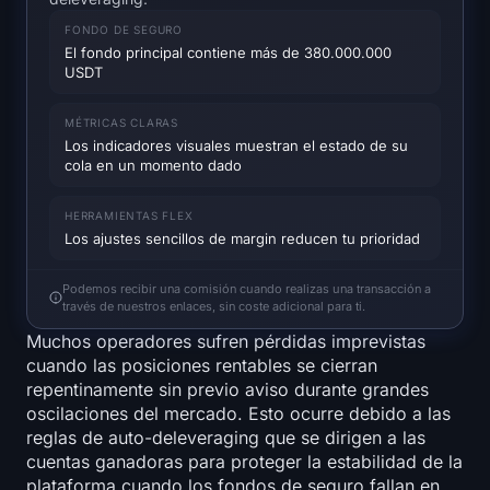
Mapa de calor de SOL
FONDO DE SEGURO
El fondo principal contiene más de 380.000.000
Mapa de calor de HYPE
USDT
Mapa de calor de ZEC
MÉTRICAS CLARAS
Los indicadores visuales muestran el estado de su
cola en un momento dado
Datos de Mercado
HERRAMIENTAS FLEX
Dominancia de Bitcoin
Los ajustes sencillos de margin reducen tu prioridad
Índice de Altcoin Season
Podemos recibir una comisión cuando realizas una transacción a
través de nuestros enlaces, sin coste adicional para ti.
Índice de Miedo y Avaricia
Muchos operadores sufren pérdidas imprevistas
cuando las posiciones rentables se cierran
repentinamente sin previo aviso durante grandes
Mapa de calor del RSI
oscilaciones del mercado. Esto ocurre debido a las
reglas de auto-deleveraging que se dirigen a las
Funding Rates
cuentas ganadoras para proteger la estabilidad de la
plataforma cuando los fondos de seguro fallan en