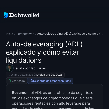
Boletín
Auto-deleveraging (ADL) explicado y cómo evitar liquidations
Inicio
Perspectivas
Investigación
Auto-deleveraging (ADL)
explicado y cómo evitar
Rastreadores de ETF
liquidations
Bitcoin ETF
Escrito por
Jed Barker
Última actualización
Diciembre 29, 2025
ETF de Ethereum
Verificado
Descargo de responsabilidad
Solana ETF
Resumen:
el ADL es un protocolo de seguridad
en los exchanges de criptomonedas que cierra
ETF de Hyperliquid
operaciones rentables con alto leverage para
garantizar la solvencia del exchange cuando los