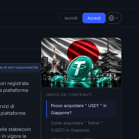
Iscriviti
Accedi
e di non responsabilità
ri registrata
a piattaforma
INDICE DEI CONTENUTI
Posso acquistare " USDT " in 
vizi di
Giappone?
e piattaforme
Come acquistare " Tether " 
elle stablecoin
(USDT) in Giappone
in vigore la