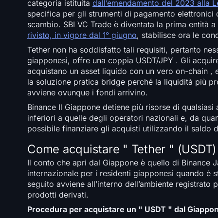
categoria istituita
dall’emendamento del 2023 alla L
specifica per gli strumenti di pagamento elettronic
scambio. SBI VC Trade è diventata la prima entità a
rivisto, in vigore dal 1° giugno
, stabilisce ora le co
Tether non ha soddisfatto tali requisiti, pertanto ne
giapponesi, offre una coppia USDT/JPY . Gli acquir
acquistano un asset liquido con un vero on-chain , 
la soluzione pratica bridge perché la liquidità più
avviene ovunque i fondi arrivino.
Binance Il Giappone detiene più risorse di qualsiasi 
inferiori a quelle degli operatori nazionali e, da q
possibile finanziare gli acquisti utilizzando il sald
Come acquistare " Tether " (USDT)
Il conto che apri dal Giappone è quello di Binance J
internazionale per i residenti giapponesi quando è sta
seguito avviene all’interno dell’ambiente registrato 
prodotti derivati.
Procedura per acquistare un " USDT " dal Giappon