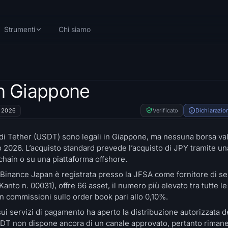
Strumenti
Chi siamo
n Giappone
o 2026
Verificato
Dichiarazion
 di Tether (USDT) sono legali in Giappone, ma nessuna borsa valo
io 2026. L’acquisto standard prevede l’acquisto di JPY tramite un
chain o su una piattaforma offshore.
. Binance Japan è registrata presso la JFSA come fornitore di ser
 Kanto n. 00031), offre 66 asset, il numero più elevato tra tutte l
on commissioni sullo order book pari allo 0,10%.
 sui servizi di pagamento ha aperto la distribuzione autorizzata d
DT non dispone ancora di un canale approvato, pertanto rimane 