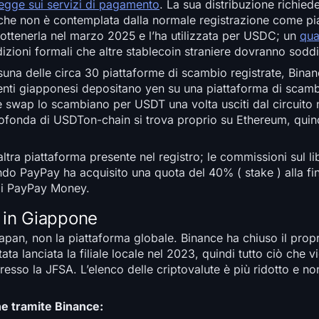
egge sui servizi di pagamento
. La sua distribuzione richied
i che non è contemplata dalla normale registrazione come pi
 ottenerla nel marzo 2025 e l’ha utilizzata per USDC; un
qua
ndizioni formali che altre stablecoin straniere dovranno soddi
ssuna delle circa 30 piattaforme di scambio registrate, Binan
enti giapponesi depositano yen su una piattaforma di scamb
e swap lo scambiano per USDT una volta usciti dal circuito
 profonda di USDTon-chain si trova proprio su Ethereum, quin
altra piattaforma presente nel registro; le commissioni sul l
uando PayPay ha acquisito una quota del 40% ( stake ) alla fi
o di PayPay Money.
 in Giappone
apan, non la piattaforma globale. Binance ha chiuso il propr
ta lanciata la filiale locale nel 2023, quindi tutto ciò che v
presso la JFSA. L’elenco delle criptovalute è più ridotto e no
e tramite Binance: