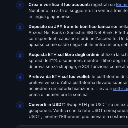
Crea e verifica il tuo account:
registrati su
Binan
Number o la carta di soggiorno. La verifica tramite
in lingua giapponese.
Deposito su JPY tramite bonifico bancario:
nella
Aozora Net Bank o Sumishin SBI Net Bank. Effettu
corrispondenti causano ritardi nell'accredito. Un
apparso come saldo negoziabile entro un'ora, seb
Acquista ETH sul libro degli ordini:
utilizza la s
spread dell’1% o superiore, mentre il libro degli 
di prova senza slippage, e SOL funziona come alte
Preleva da ETH sul tuo wallet:
le piattaforme di s
prelievi verso un’altra piattaforma devono superare
richiedono un'autodichiarazione. L'invio a
self-cu
prima di aumentare la somma.
Converti in USDT:
Swap ETH per USDT su un exch
giapponesi. Verifica che la rete USDT corrisponda
USDT , mentre l'Ethereum può arrivare a costare di