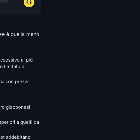
enze è quella meno
uccessivo al più
 limitato di
ma con prezzi
ard giapponesi,
periori a quelli da
pot addebitano