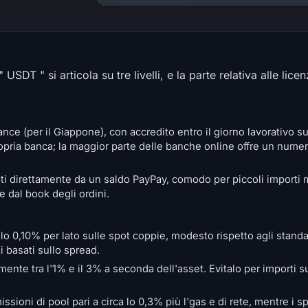
USDT " si articola su tre livelli, e la parte relativa alle lic
ance (per il Giappone), con accredito entro il giorno lavorativo s
ropria banca; la maggior parte delle banche online offre un numero
ti direttamente da un saldo PayPay, comodo per piccoli importi 
e dal book degli ordini.
o 0,10% per lato sulle spot coppie, modesto rispetto agli stand
i basati sullo spread.
nte tra l'1% e il 3% a seconda dell'asset. Evitalo per importi su
oni di pool pari a circa lo 0,3% più l'gas e di rete, mentre i s