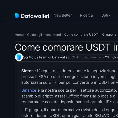
Newsletter
Ricerca
Dati
Come comprare USDT in Giappone
Home
Guide agli Investimenti
Come comprare USDT i
Scritto da
Team di Datawallet
Ultimo aggiornamento
29 lugli
Sintesi:
L’acquisto, la detenzione e la negoziazione
presso l’ FSA ne offre la negoziazione in yen a lugl
autorizzata su ETH, per poi convertirlo in USDT on-
Binance
è la nostra scelta per il settore autorizzato
scambio di cripto-asset (Ufficio finanziario locale di
registrate, e accetta depositi bancari gratuiti JPY c
Il 1° giugno, il quadro normativo rivisto della Legge
estere idonee. USDC opera già tramite SBI eVC . US