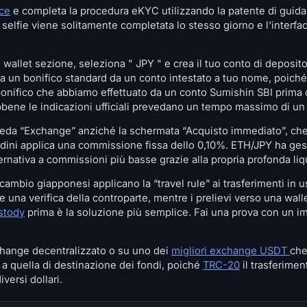
ce
e completa la procedura eKYC utilizzando la patente di guida,
 selfie viene solitamente completata lo stesso giorno e l'interfa
 wallet sezione, seleziona " JPY " e crea il tuo conto di depos
a un bonifico standard da un conto intestato a tuo nome, poich
 bonifico che abbiamo effettuato da un conto Sumishin SBI prima
bene le indicazioni ufficiali prevedano un tempo massimo di un 
cheda “Exchange” anziché la schermata “Acquisto immediato”, ch
ordini applica una commissione fissa dello 0,10%. ETH/JPY ha gesti
rnativa a commissioni più basse grazie alla propria profonda liq
cambio giapponesi applicano la “travel rule” ai trasferimenti in us
 una verifica della controparte, mentre i prelievi verso una walle
stody
prima è la soluzione più semplice. Fai una prova con un 
ange decentralizzato o su uno dei
migliori exchange USDT
che
 a quella di destinazione dei fondi, poiché
TRC-20
il trasferimen
versi dollari.