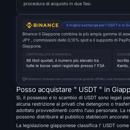
procedura di acquisto in due fasi.
Il miglior exchange per l'USDT e in G
Binance Il Giappone combina la più ampia gamma di asset t
JPY , commissioni dello 0,10% spot e il supporto di PayPa
Giappone.
CRIPTOVALUTE DISPONIBILI
LICENZ
66 titoli quotati, il numero più elevato tra
Iscritt
tutte le borse valori registrate presso l’ FSA
Kanto,
Potremmo ricevere una commissione quando effettui una transazione tram
Posso acquistare " USDT " in Giap
Sì, il possesso e lo scambio di USDT sono legali pe
alcuna restrizione ai privati che detengono o trasfe
adottato provvedimenti contro l’uso personale. La re
possono distribuire al pubblico stablecoin ancorate a
La legislazione giapponese classifica l’ USDT come