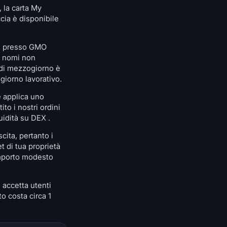
 la carta My
ccia è disponibile
ito presso GMO
é nomi non
 di mezzogiorno è
giorno lavorativo.
e applica uno
to i nostri ordini
uidità su DEX .
cita, pertanto i
t di tua proprietà
importo modesto
 accetta utenti
to costa circa 1