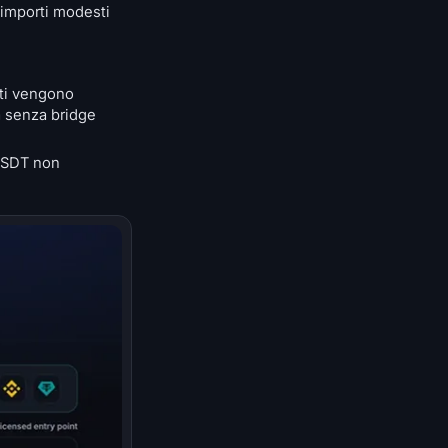
 importi modesti
nti vengono
a senza bridge
 USDT non