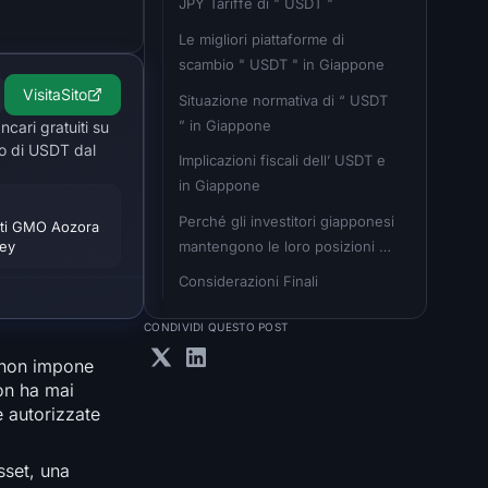
JPY Tariffe di " USDT "
Le migliori piattaforme di 
scambio " USDT " in Giappone
Visita
Sito
Situazione normativa di “ USDT 
” in Giappone
cari gratuiti su
to di USDT dal
Implicazioni fiscali dell’ USDT e 
in Giappone
Perché gli investitori giapponesi 
onti GMO Aozora
mantengono le loro posizioni 
ney
USDT
Considerazioni Finali
CONDIVIDI QUESTO POST
o non impone
n ha mai
e autorizzate
sset, una