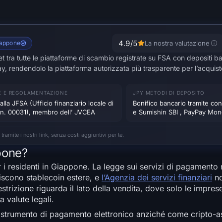
4.9
/5
iappone
La nostra valutazione
ra tutte le piattaforme di scambio registrate su FSA con depositi ban
y, rendendolo la piattaforma autorizzata più trasparente per l’acquis
E E REGOLAMENTAZIONE
JPY METODI DI DEPOSITO
a alla JFSA (Ufficio finanziario locale di
Bonifico bancario tramite c
 n. 00031), membro dell’ JVCEA
e Sumishin SBI , PayPay Mo
ite i nostri link, senza costi aggiuntivi per te.
pone?
r i residenti in Giappone. La legge sui servizi di pagament
riscono stablecoin estere, e
l’Agenzia dei servizi finanziari
no
strizione riguarda il lato della vendita, dove solo le impres
 valute legali.
 strumento di pagamento elettronico anziché come cripto-a