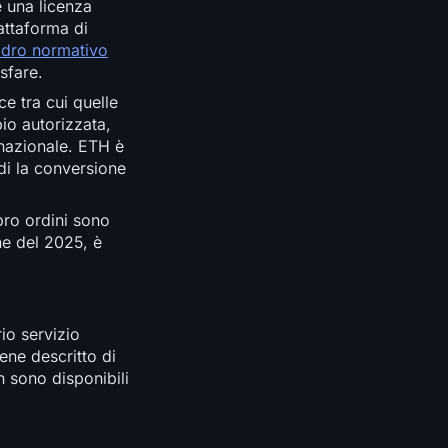
e una licenza
attaforma di
dro normativo
sfare.
ce tra cui quelle
io autorizzata,
 nazionale. ETH è
di la conversione
ibro ordini sono
ne del 2025, è
io servizio
iene descritto di
n sono disponibili