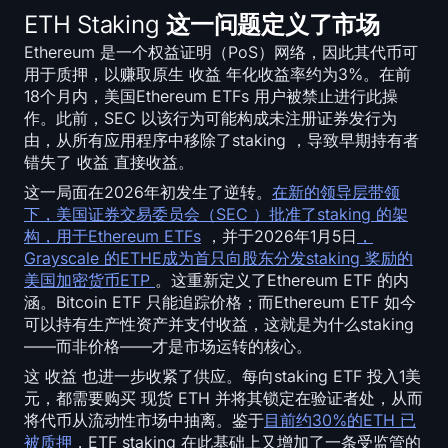
SOL 热力图
ETH Staking 这一问题定义了市场
Ethereum 是一个权益证明（PoS）网络，因此其代币可
HYPE 热力图
用于质押，以赚取原生 收益 年化收益率约为3%。在前
18个月内，美国Ethereum ETFs 用户被禁止进行此操
ZEC 热力图
作。此前，SEC 以该行为可能构成未注册证券发行为
由，从所有应用程序中移除了staking ，导致早期持有者
市场数据
错失了 收益 直接收益。
这一局面在2026年初发生了逆转。
在新的领导层带领
Bitcoin 支配
下，美国证券交易委员会（SEC ）批准了staking 的架
构，用于Ethereum ETFs
，并于2026年1月5日
，
Grayscale 的ETHE成为首只向股东分发staking 奖励的
Altcoin Season 目录
美国加密货币ETP
。这重新定义了Ethereum ETF 的内
涵。Bitcoin ETF 只能追踪价格；而Ethereum ETF 如今
恐惧与贪婪指数
可以持有生产性资产并支付收益，这就是为什么staking
——而非价格——才是市场运转的核心。
RSI 热力图
这 收益 也进一步收紧了供应。每向staking ETF 投入1美
元，都需要购买 现货 ETH 并将其锁定在验证者处，从而
Funding Rates
将代币从流动性市场中抽离。鉴于
目前约30%的ETH 已
被质押
，ETF staking 在此基础上又增加了一条受监管的