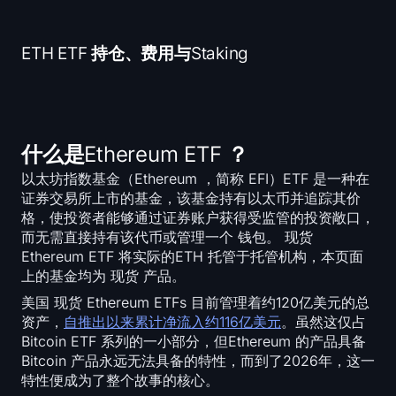
美国国债
ETH ETF 持仓、费用与Staking
Bitcoin 美国国债
Ethereum 美国国债
Solana 美国国债
什么是Ethereum ETF ？
以太坊指数基金（Ethereum ，简称 EFI）ETF 是一种在
Hyperliquid 美国国债
证券交易所上市的基金，该基金持有以太币并追踪其价
格，使投资者能够通过证券账户获得受监管的投资敞口，
清算
而无需直接持有该代币或管理一个 钱包。 现货
Ethereum ETF 将实际的ETH 托管于托管机构，本页面
上的基金均为 现货 产品。
所有清仓商品
美国 现货 Ethereum ETFs 目前管理着约120亿美元的总
资产，
BTC 热力图
自推出以来累计净流入约116亿美元
。虽然这仅占
Bitcoin ETF 系列的一小部分，但Ethereum 的产品具备
Bitcoin 产品永远无法具备的特性，而到了2026年，这一
ETH 热力图
特性便成为了整个故事的核心。