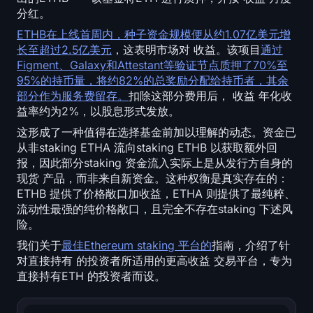
分红。
注册
登录
ETHB在上线首周内，种子资金规模便从约1.07亿美元增
语言
长至超过2.5亿美元
，这表明市场对 收益。该项目
通过
Figment、Galaxy和Attestant等验证节点质押了70%至
95%的持币量，将约82%的总奖励分配给持币者，其余
部分作为服务费留存。
扣除这部分费用后， 收益 年化收
益率约为2%，以股息形式发放。
这形成了一种值得在选择基金前加以理解的动态。资金已
从非staking ETHA 流向staking ETHB 以获取额外回
报，因此部分staking 资金流入实际上是从发行方自身的
现货 产品，而非来自新资金。这种权衡是真实存在的：
ETHB 提供了价格敞口加收益，ETHA 则提供了最纯粹、
流动性最强的纯价格敞口，且完全不存在staking 下述风
险。
我们关于
最佳Ethereum staking 平台的
指南，介绍了针
对直接持有 的投资者所适用的更高收益 交易平台，专为
直接持有ETH 的投资者而设。