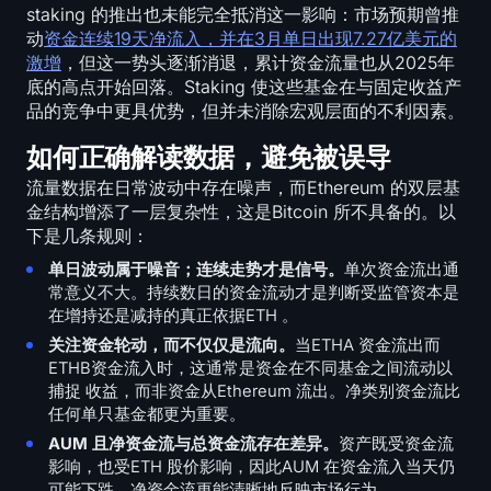
staking 的推出也未能完全抵消这一影响：市场预期曾推
动
资金连续19天净流入，并在3月单日出现7.27亿美元的
激增
，但这一势头逐渐消退，累计资金流量也从2025年
底的高点开始回落。Staking 使这些基金在与固定收益产
品的竞争中更具优势，但并未消除宏观层面的不利因素。
如何正确解读数据，避免被误导
流量数据在日常波动中存在噪声，而Ethereum 的双层基
金结构增添了一层复杂性，这是Bitcoin 所不具备的。以
下是几条规则：
单日波动属于噪音；连续走势才是信号。
单次资金流出通
常意义不大。持续数日的资金流动才是判断受监管资本是
在增持还是减持的真正依据ETH 。
关注资金轮动，而不仅仅是流向。
当ETHA 资金流出而
ETHB资金流入时，这通常是资金在不同基金之间流动以
捕捉 收益，而非资金从Ethereum 流出。净类别资金流比
任何单只基金都更为重要。
AUM 且净资金流与总资金流存在差异。
资产既受资金流
影响，也受ETH 股价影响，因此AUM 在资金流入当天仍
可能下跌。净资金流更能清晰地反映市场行为。