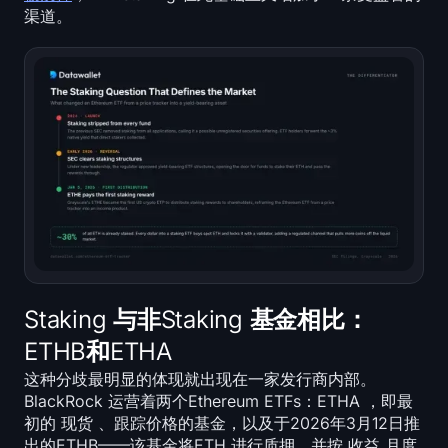
Open Interest
渠道。
锁定总价值
Rainbow Chart
Halving 倒计时
ETH Gas 追踪器
加密货币投资组合追踪器
加密货币Staking 计算器
Staking 与非Staking 基金相比：
ETHB和ETHA
关于
这种分歧最明显的体现就出现在一家发行商内部。
BlackRock 运营着两个Ethereum ETFs：ETHA ，即最
初的 现货 、跟踪价格的基金，以及于2026年3月12日推
出的ETHB——该基金将ETH 进行质押，并按 收益 月度