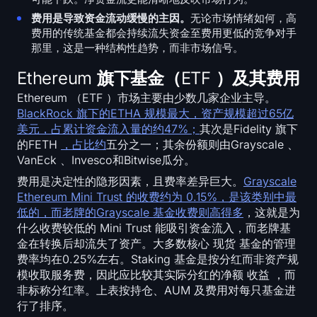
费用是导致资金流动缓慢的主因。
无论市场情绪如何，高
费用的传统基金都会持续流失资金至费用更低的竞争对手
那里，这是一种结构性趋势，而非市场信号。
Ethereum 旗下基金（ETF ）及其费用
Ethereum （ETF ）市场主要由少数几家企业主导。
BlackRock 旗下的ETHA 规模最大，资产规模超过65亿
美元，占累计资金流入量的约47%；
其次是Fidelity 旗下
的FETH
，占比约
五分之一；其余份额则由Grayscale 、
VanEck 、Invesco和Bitwise瓜分。
费用是决定性的隐形因素，且费率差异巨大。
Grayscale
Ethereum Mini Trust 的收费约为 0.15%，是该类别中最
低的，而老牌的Grayscale 基金收费则高得多
，这就是为
什么收费较低的 Mini Trust 能吸引资金流入，而老牌基
金在转换后却流失了资产。大多数核心 现货 基金的管理
费率均在0.25%左右。Staking 基金是按分红而非资产规
模收取服务费，因此应比较其实际分红的净额 收益 ，而
非标称分红率。上表按持仓、AUM 及费用对每只基金进
行了排序。