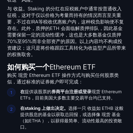
与 收益。Staking 的分红在应税账户中通常按普通收入
征税，这对于仅以价格为考量而持有的情况而言至关重
要，不过在IRA等税收优惠账户内，这种税负影响便不复
存在。此外，质押的ETH 会面临解质押排队，因此基金
需要保留一定的流动性缓冲，这也是大多数基金仅质押
70%至95%而非全部资产的原因。以上内容均不构成投
资建议；这只是将价格跟踪工具转化为收益型产品所带来
的权衡取舍。
如何购买一个Ethereum ETF
购买 现货 Ethereum ETF 操作方式与购买任何股票类
似，通过标准的证券账户即可完成：
在
提供该股票的
券商平台注册或登录
现货 Ethereum
ETFs，目前美国大多数主要交易平台均已支持。
在staking 上做出决定。
选择一只 收益如 ETHB 这般
提供股息的基金以获取总回报，或选择像 现货 基金
（如ETHA ），以获得最简单、流动性最高的投资敞
口。