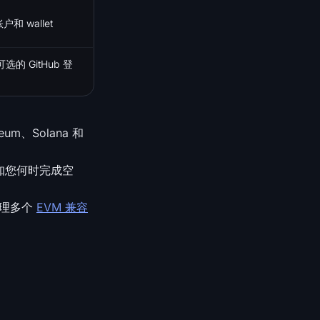
账户和 wallet
，可选的 GitHub 登
m、Solana 和
时段告知您何时完成空
管理多个
EVM 兼容