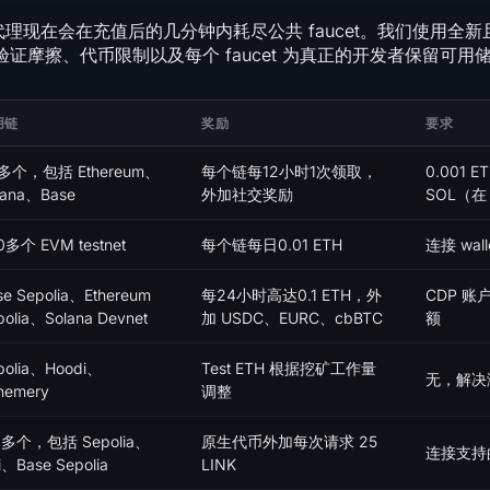
I 代理现在会在充值后的几分钟内耗尽公共 faucet。我们使用全
、验证摩擦、代币限制以及每个 faucet 为真正的开发者保留可
用链
奖励
要求
多个，包括 Ethereum、
每个链每12小时1次领取，
0.001 E
lana、Base
外加社交奖励
SOL（在 
0多个 EVM testnet
每个链每日0.01 ETH
连接 wal
se Sepolia、Ethereum
每24小时高达0.1 ETH，外
CDP 账户
polia、Solana Devnet
加 USDC、EURC、cbBTC
额
polia、Hoodi、
Test ETH 根据挖矿工作量
无，解决浏
hemery
调整
 多个，包括 Sepolia、
原生代币外加每次请求 25
连接支持的 
ji、Base Sepolia
LINK