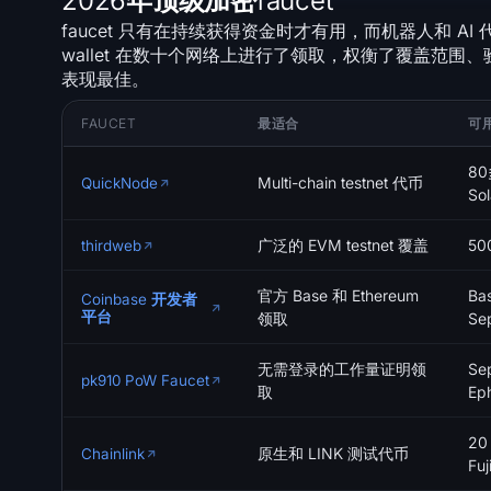
2026年顶级加密faucet
faucet 只有在持续获得资金时才有用，而机器人和 A
wallet 在数十个网络上进行了领取，权衡了覆盖范围
表现最佳。
FAUCET
最适合
可
80
Multi-chain testnet 代币
QuickNode
So
广泛的 EVM testnet 覆盖
50
thirdweb
官方 Base 和 Ethereum
Ba
Coinbase 开发者
平台
领取
Se
无需登录的工作量证明领
Se
pk910 PoW Faucet
取
Ep
20
原生和 LINK 测试代币
Chainlink
Fu