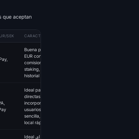
as que aceptan
UR/SEK
CARACTERÍSTICAS CLAVE
Buena para trading de
EUR con bajas
Pay,
comisiones, Kraken Pro,
staking, futures, sólido
historial de seguridad
Ideal para compras
directas en SEK,
PA,
incorporación de
Pay
usuarios suecos, interfaz
sencilla, financiación
local rápida
Ideal برای traders