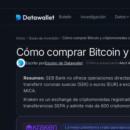
Boletín
Investigación
Datos
Cómo comprar Bitcoin y criptomonedas 
Inicio
Guías de inversión
Cómo comprar Bitcoin y
Escrito por
Equipo de Datawallet
Última actualización
Abril 
Resumen:
SEB Bank no ofrece operaciones directas
transferir coronas suecas (SEK) o euros (EUR) a ex
MiCA.
Kraken es un exchange de criptomonedas registrad
transferencias SEPA y admite más de 600 criptomone
La mejor plataforma cripto para banc