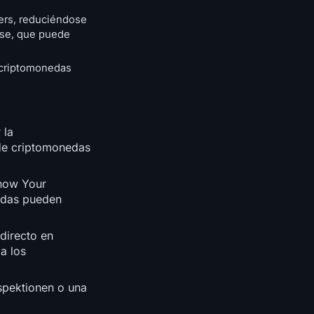
kers, reduciéndose
ase, que puede
e criptomonedas
 la
 de criptomonedas
Know Your
nedas pueden
directo en
a los
nspektionen o una