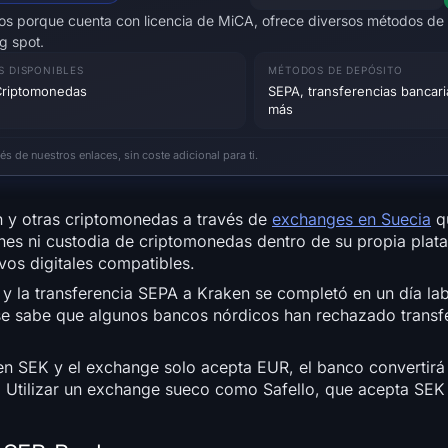
ecos porque cuenta con licencia de MiCA, ofrece diversos métodos de
g spot.
S DISPONIBLES
MÉTODOS DE DEPÓSITO
riptomonedas
SEPA, transferencias bancaria
más
 de nuestros enlaces, sin coste adicional para ti.
n y otras criptomonedas a través de
exchanges en Suecia
q
nes ni custodia de criptomonedas dentro de su propia plat
ivos digitales compatibles.
 la transferencia SEPA a Kraken se completó en un día labo
e se sabe que algunos bancos nórdicos han rechazado transf
 en SEK y el exchange solo acepta EUR, el banco convertirá
. Utilizar un exchange sueco como Safello, que acepta SEK