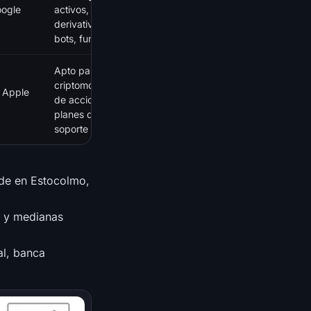
oogle
activos, spot y
derivatives, copy trading,
bots, funciones de earn
Apto para principiantes,
criptomonedas además
, Apple
de acciones y ETF,
planes de ahorro, amplio
soporte europeo
ede en Estocolmo,
s y medianas
al, banca