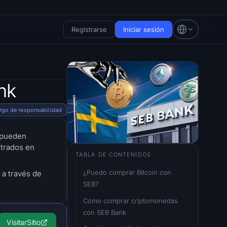
Registrarse
Iniciar sesión
nk
rgo de responsabilidad
s pueden
strados en
TABLA DE CONTENIDOS
¿Puedo comprar Bitcoin con 
a través de
SEB?
Cómo comprar criptomonedas 
con SEB Bank
Visitar
Sitio