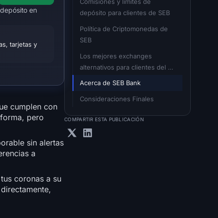
Comisiones y límites de 
 depósito en
depósito para clientes de SEB
Política de Criptomonedas de 
SEB
s, tarjetas y
Los mejores exchanges 
alternativos para clientes del 
banco SEB
Acerca de SEB Bank
Consideraciones Finales
ue cumplen con
aforma, pero
COMPARTIR ESTA PUBLICACIÓN
rable sin alertas
erencias a
 tus coronas a su
 directamente,