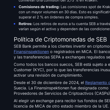
conllevan una comisión del 3,75 % en Kraken.
Comisiones de trading:
Las comisiones spot de Krake
con un mayor volumen en 30 días. Esto es significa
superar el 2 % en órdenes de compra simples.
Retiros:
Los retiros de euros a tu cuenta SEB a travé
varían según el activo y dependen de las condiciones
Política de Criptomonedas de SEB
SEB Bank permite a los clientes invertir en criptom
Finansinspektionen
o registrados en MiCA. El banco
y las transferencias SEPA a exchanges regulados s
Como todos los bancos suecos, SEB está sujeto a 
Customer (KYC), por lo que las transferencias inu
activar una revisión de cumplimiento.
Desde el 30 de diciembre de 2024, el
Reglamento d
Suecia. La Finansinspektionen fue designada como l
Proveedores de Servicios de Criptoactivos (CASPs
Al elegir un exchange para recibir tus fondos de S
licencia de MiCA de otro estado miembro de la UE.