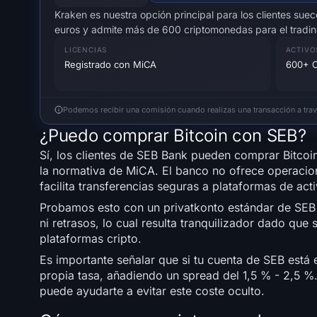
Kraken es nuestra opción principal para los clientes su
euros y admite más de 600 criptomonedas para el tradin
LICENCIAS
ACTIVO
Registrado con MiCA
600+ C
Podemos recibir una comisión cuando realizas una transacción a través
¿Puedo comprar Bitcoin con SEB?
Sí, los clientes de SEB Bank pueden comprar Bitcoi
la normativa de MiCA. El banco no ofrece operacio
facilita transferencias seguras a plataformas de act
Probamos esto con un privatkonto estándar de SEB y
ni retrasos, lo cual resulta tranquilizador dado qu
plataformas cripto.
Es importante señalar que si tu cuenta de SEB está
propia tasa, añadiendo un spread del 1,5 % - 2,5 %
puede ayudarte a evitar este coste oculto.