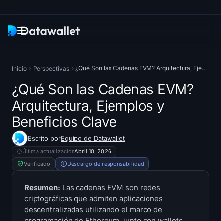
Boletín
¿Qué Son las Cadenas EVM? Arquitectura, Ejemplos y Beneficios Clave
Inicio
Perspectivas
Investigación
¿Qué Son las Cadenas EVM?
Arquitectura, Ejemplos y
Rastreadores de ETF
Beneficios Clave
Bitcoin ETF
Escrito por
Equipo de Datawallet
Última actualización
Abril 10, 2026
ETF de Ethereum
Verificado
Descargo de responsabilidad
Solana ETF
Resumen:
Las cadenas EVM son redes
criptográficas que admiten aplicaciones
ETF de Hyperliquid
descentralizadas utilizando el marco de
programación de Ethereum, junto con wallets,