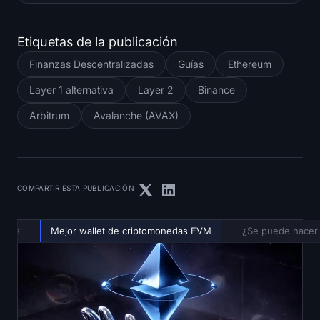
Etiquetas de la publicación
Finanzas Descentralizadas
Guías
Ethereum
Layer 1 alternativa
Layer 2
Binance
Arbitrum
Avalanche (AVAX)
COMPARTIR ESTA PUBLICACIÓN
hains
Mejor wallet de criptomonedas EVM
¿Se puede hacer