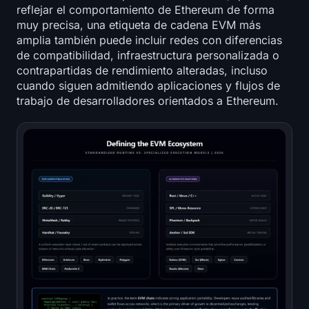
Open Interest
reflejar el comportamiento de Ethereum de forma
muy precisa, una etiqueta de cadena EVM más
Valor Total Bloqueado
amplia también puede incluir redes con diferencias
de compatibilidad, infraestructura personalizada o
contrapartidas de rendimiento alteradas, incluso
Rainbow Chart
cuando siguen admitiendo aplicaciones y flujos de
trabajo de desarrolladores orientados a Ethereum.
Cuenta regresiva del halving
Rastreador de gas de ETH
Rastreador de cartera de criptomonedas
Calculadora de staking de criptomonedas
Acerca de