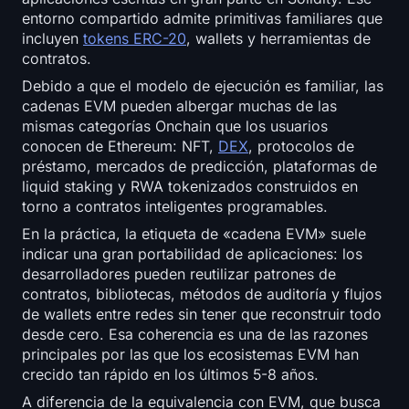
Mapa de calor de SOL
entorno compartido admite primitivas familiares que
incluyen
tokens ERC-20
, wallets y herramientas de
Mapa de calor de HYPE
contratos.
Debido a que el modelo de ejecución es familiar, las
Mapa de calor de ZEC
cadenas EVM pueden albergar muchas de las
mismas categorías Onchain que los usuarios
conocen de Ethereum: NFT,
DEX
, protocolos de
Datos de Mercado
préstamo, mercados de predicción, plataformas de
liquid staking y RWA tokenizados construidos en
Dominancia de Bitcoin
torno a contratos inteligentes programables.
En la práctica, la etiqueta de «cadena EVM» suele
Índice de Altcoin Season
indicar una gran portabilidad de aplicaciones: los
desarrolladores pueden reutilizar patrones de
Índice de Miedo y Avaricia
contratos, bibliotecas, métodos de auditoría y flujos
de wallets entre redes sin tener que reconstruir todo
Mapa de calor del RSI
desde cero. Esa coherencia es una de las razones
principales por las que los ecosistemas EVM han
Funding Rates
crecido tan rápido en los últimos 5-8 años.
A diferencia de la equivalencia con EVM, que busca