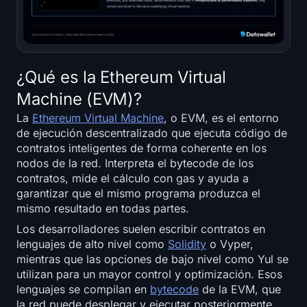
Registrarse
Iniciar sesión
Idioma
¿Qué es la Ethereum Virtual
Machine (EVM)?
La
Ethereum Virtual Machine
, o EVM, es el entorno
de ejecución descentralizado que ejecuta código de
contratos inteligentes de forma coherente en los
nodos de la red. Interpreta el bytecode de los
contratos, mide el cálculo con gas y ayuda a
garantizar que el mismo programa produzca el
mismo resultado en todas partes.
Los desarrolladores suelen escribir contratos en
lenguajes de alto nivel como
Solidity
o Vyper,
mientras que las opciones de bajo nivel como Yul se
utilizan para un mayor control y optimización. Esos
lenguajes se compilan en
bytecode
de la EVM, que
la red puede desplegar y ejecutar posteriormente.