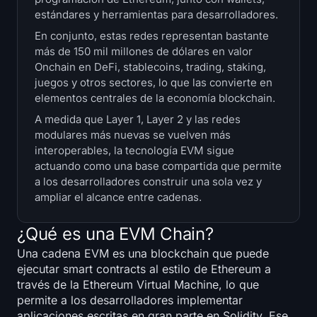
Tesorerías
estándares y herramientas para desarrolladores.
En conjunto, estas redes representan bastante
Reservas de Bitcoin
más de 150 mil millones de dólares en valor
Onchain en DeFi, stablecoins, trading, staking,
juegos y otros sectores, lo que las convierte en
Tesorerías de Ethereum
elementos centrales de la economía blockchain.
Tesorerías de Solana
A medida que Layer 1, Layer 2 y las redes
modulares más nuevas se vuelven más
interoperables, la tecnología EVM sigue
Hyperliquid Treasuries
actuando como una base compartida que permite
a los desarrolladores construir una sola vez y
Liquidations
ampliar el alcance entre cadenas.
Todas las Liquidations
¿Qué es una EVM Chain?
Una cadena EVM es una blockchain que puede
Mapa de calor de BTC
ejecutar smart contracts al estilo de Ethereum a
través de la Ethereum Virtual Machine, lo que
Mapa de calor de ETH
permite a los desarrolladores implementar
aplicaciones escritas en gran parte en Solidity. Ese