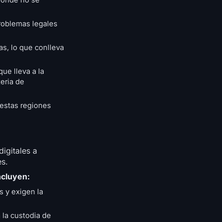
donde no se
roblemas legales
as, lo que conlleva
que lleva a la
eria de
 estas regiones
igitales a
es.
ncluyen:
s y exigen la
 la custodia de