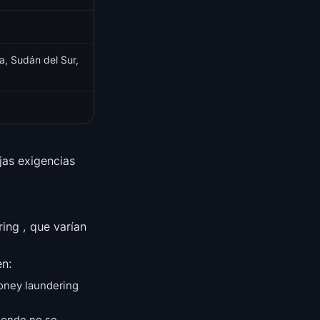
a, Sudán del Sur,
jas exigencias
ring , que varían
en:
oney laundering