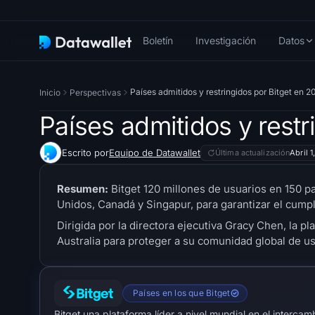
Boletín
Investigación
Datos
Países admitidos y restringidos por Bitget en 2
Inicio
Perspectivas
Países admitidos y restr
Escrito por
Equipo de Datawallet
Última actualización
Abril 
Resumen:
Bitget 120 millones de usuarios en 150 p
Unidos, Canadá y Singapur, para garantizar el cumpl
Dirigida por la directora ejecutiva Gracy Chen, la p
Australia para proteger a su comunidad global de 
Países en los que Bitget
Bitget una plataforma líder a nivel mundial en el interca