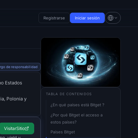
Registrarse
Iniciar sesión
rgo de responsabilidad
mo Estados
TABLA DE CONTENIDOS
ia, Polonia y
¿En qué países está Bitget ?
¿Por qué Bitget el acceso a 
estos países?
Visitar
Sitio
Países Bitget
ng, yield y