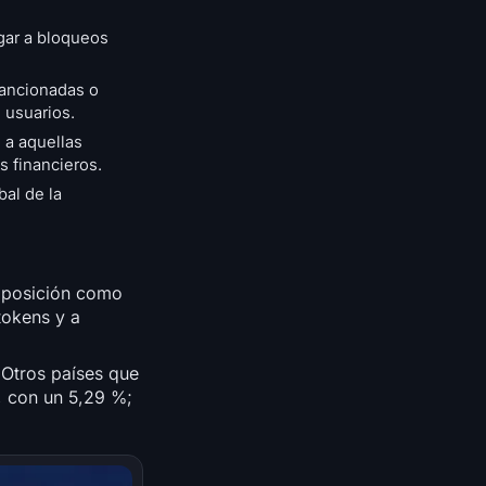
gar a bloqueos
sancionadas o
 usuarios.
 a aquellas
s financieros.
bal de la
u posición como
tokens y a
. Otros países que
, con un 5,29 %;