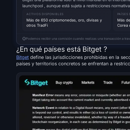
launchpool , aunque está sujeta a restricciones normativa
ACTIVOS DISPONIBLES
PAÍSES
Más de 650 criptomonedas, oro, divisas y
Más de
otros TradFi
Corea d
Podemos recibir una comisión cuando realizas una transacción a través
¿En qué países está Bitget ?
Bitget
define las jurisdicciones prohibidas en la sec
países y territorios concretos se enfrentan a restri