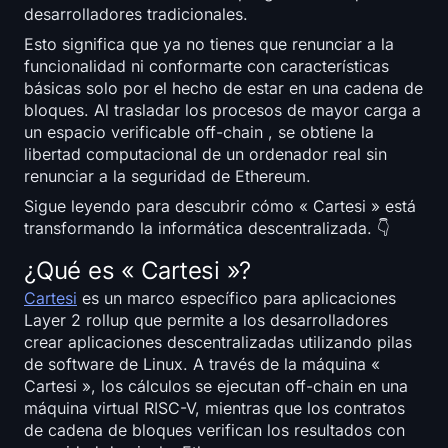
Open Interest
desarrolladores tradicionales.
Esto significa que ya no tienes que renunciar a la
Valor Total Bloqueado
funcionalidad ni conformarte con características
básicas solo por el hecho de estar en una cadena de
Rainbow Chart
bloques. Al trasladar los procesos de mayor carga a
un espacio verificable off-chain , se obtiene la
libertad computacional de un ordenador real sin
Cuenta regresiva del halving
renunciar a la seguridad de Ethereum.
ETH Gas Rastreador
Sigue leyendo para descubrir cómo « Cartesi » está
transformando la informática descentralizada. 👇
Rastreador de cartera de criptomonedas
¿Qué es « Cartesi »?
Cartesi
es un marco específico para aplicaciones
Calculadora de staking de criptomonedas
Layer 2 rollup que permite a los desarrolladores
crear aplicaciones descentralizadas utilizando pilas
Acerca de
de software de Linux. A través de la máquina «
Cartesi », los cálculos se ejecutan off-chain en una
máquina virtual RISC-V, mientras que los contratos
de cadena de bloques verifican los resultados con