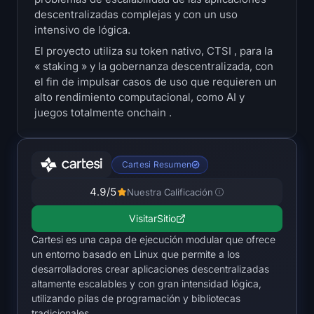
Tesorerías
descentralizadas complejas y con un uso
intensivo de lógica.
Bitcoin Bonos del Tesoro
El proyecto utiliza su token nativo, CTSI , para la
« staking » y la gobernanza descentralizada, con
el fin de impulsar casos de uso que requieren un
Ethereum Bonos del Tesoro
alto rendimiento computacional, como AI y
juegos totalmente onchain .
Solana Bonos del Tesoro
Hyperliquid Bonos del Tesoro
Cartesi Resumen
Liquidations
4.9
/5
Nuestra Calificación
Visitar
Sitio
Todas las Liquidations
Cartesi es una capa de ejecución modular que ofrece
un entorno basado en Linux que permite a los
BTC Mapa de calor
desarrolladores crear aplicaciones descentralizadas
altamente escalables y con gran intensidad lógica,
ETH Mapa de calor
utilizando pilas de programación y bibliotecas
tradicionales.