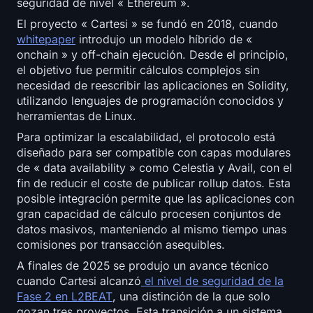
seguridad de nivel « Ethereum ».
Registrarse
Iniciar sesión
El proyecto « Cartesi » se fundó en 2018, cuando
whitepaper
introdujo un modelo híbrido de «
Idioma
onchain » y off-chain ejecución. Desde el principio,
el objetivo fue permitir cálculos complejos sin
necesidad de reescribir las aplicaciones en Solidity,
utilizando lenguajes de programación conocidos y
herramientas de Linux.
Para optimizar la escalabilidad, el protocolo está
diseñado para ser compatible con capas modulares
de « data availability » como Celestia y Avail, con el
fin de reducir el coste de publicar rollup datos. Esta
posible integración permite que las aplicaciones con
gran capacidad de cálculo procesen conjuntos de
datos masivos, manteniendo al mismo tiempo unas
comisiones por transacción asequibles.
A finales de 2025 se produjo un avance técnico
cuando Cartesi alcanzó
el nivel de seguridad de la
Fase 2 en L2BEAT
, una distinción de la que solo
gozan tres proyectos. Esta transición a un sistema