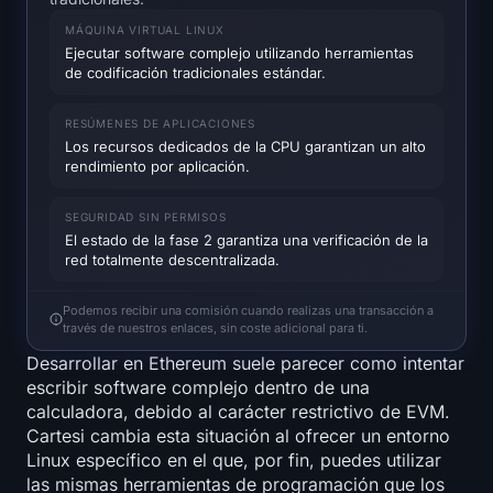
SOL Mapa de calor
MÁQUINA VIRTUAL LINUX
Ejecutar software complejo utilizando herramientas
HYPE Mapa de calor
de codificación tradicionales estándar.
ZEC Mapa de calor
RESÚMENES DE APLICACIONES
Los recursos dedicados de la CPU garantizan un alto
rendimiento por aplicación.
Datos de Mercado
SEGURIDAD SIN PERMISOS
Bitcoin Dominancia
El estado de la fase 2 garantiza una verificación de la
red totalmente descentralizada.
Altcoin Season Índice
Podemos recibir una comisión cuando realizas una transacción a
través de nuestros enlaces, sin coste adicional para ti.
Índice de Miedo y Avaricia
Desarrollar en Ethereum suele parecer como intentar
escribir software complejo dentro de una
RSI Mapa de calor
calculadora, debido al carácter restrictivo de EVM.
Cartesi cambia esta situación al ofrecer un entorno
Funding Rates
Linux específico en el que, por fin, puedes utilizar
las mismas herramientas de programación que los