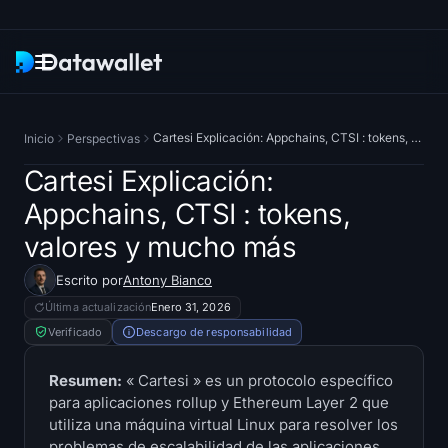
Boletín
Cartesi Explicación: Appchains, CTSI : tokens, valores y mucho más
Inicio
Perspectivas
Investigación
Cartesi Explicación:
Appchains, CTSI : tokens,
ETF Rastreadores
valores y mucho más
Bitcoin ETF
Escrito por
Antony Bianco
Última actualización
Enero 31, 2026
Ethereum ETF
Verificado
Descargo de responsabilidad
Solana ETF
Resumen:
« Cartesi » es un protocolo específico
para aplicaciones rollup y Ethereum Layer 2 que
Hyperliquid ETF
utiliza una máquina virtual Linux para resolver los
problemas de escalabilidad de las aplicaciones