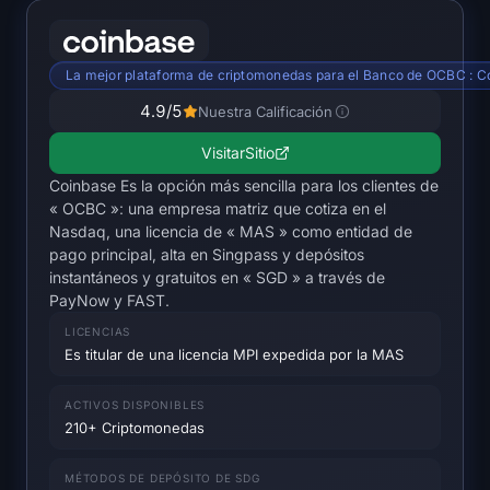
SOL Mapa de calor
HYPE Mapa de calor
La mejor plataforma de criptomonedas para el Banco de OCBC : C
4.9
/5
Nuestra Calificación
ZEC Mapa de calor
Visitar
Sitio
Datos de Mercado
Coinbase Es la opción más sencilla para los clientes de
« OCBC »: una empresa matriz que cotiza en el
Bitcoin Dominancia
Nasdaq, una licencia de « MAS » como entidad de
pago principal, alta en Singpass y depósitos
instantáneos y gratuitos en « SGD » a través de
Altcoin Season Índice
PayNow y FAST.
LICENCIAS
Índice de Miedo y Avaricia
Es titular de una licencia MPI expedida por la MAS
RSI Mapa de calor
ACTIVOS DISPONIBLES
210+ Criptomonedas
Funding Rates
MÉTODOS DE DEPÓSITO DE SDG