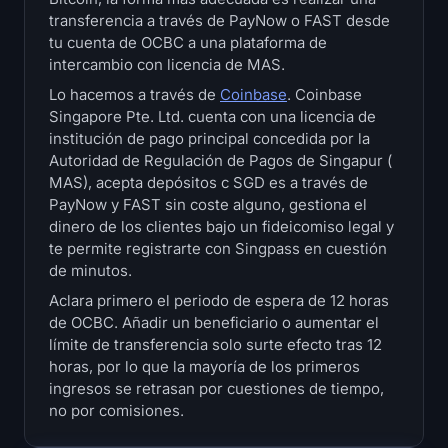
Tesorerías
transferencia a través de PayNow o FAST desde
tu cuenta de OCBC a una plataforma de
intercambio con licencia de MAS.
Bitcoin Bonos del Tesoro
Lo hacemos a través de
Coinbase
. Coinbase
Singapore Pte. Ltd. cuenta con una licencia de
Ethereum Bonos del Tesoro
institución de pago principal concedida por la
Autoridad de Regulación de Pagos de Singapur (
Solana Bonos del Tesoro
MAS), acepta depósitos c SGD es a través de
PayNow y FAST sin coste alguno, gestiona el
Hyperliquid Bonos del Tesoro
dinero de los clientes bajo un fideicomiso legal y
te permite registrarte con Singpass en cuestión
Liquidations
de minutos.
Aclara primero el periodo de espera de 12 horas
Todas las Liquidations
de OCBC. Añadir un beneficiario o aumentar el
límite de transferencia solo surte efecto tras 12
BTC Mapa de calor
horas, por lo que la mayoría de los primeros
ingresos se retrasan por cuestiones de tiempo,
no por comisiones.
ETH Mapa de calor