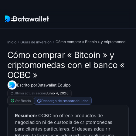
Boletín
Cómo comprar « Bitcoin » y criptomonedas con el banco « OCBC »
Inicio
Guías de inversión
Investigación
Cómo comprar « Bitcoin » y
criptomonedas con el banco «
ETF Rastreadores
OCBC »
Bitcoin ETF
Escrito por
Datawallet Equipo
Última actualización
Junio 4, 2026
Ethereum ETF
Verificado
Descargo de responsabilidad
Solana ETF
Resumen:
OCBC no ofrece productos de
negociación ni de custodia de criptomonedas
Hyperliquid ETF
para clientes particulares. Si deseas adquirir
Bitcoin, la forma más adecuada es realizar una