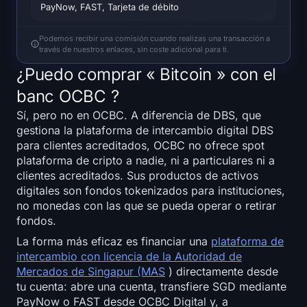
Open Interest
PayNow, FAST, Tarjeta de débito
Valor Total Bloqueado
Podemos recibir una comisión cuando realizas una transacción a
través de nuestros enlaces, sin coste adicional para ti.
¿Puedo comprar « Bitcoin » con el
Rainbow Chart
banc OCBC ?
Cuenta regresiva del halving
Sí, pero no en OCBC. A diferencia de DBS, que
gestiona la plataforma de intercambio digital DBS
ETH Gas Rastreador
para clientes acreditados, OCBC no ofrece spot
plataforma de cripto a nadie, ni a particulares ni a
Rastreador de cartera de criptomonedas
clientes acreditados. Sus productos de activos
digitales son fondos tokenizados para instituciones,
no monedas con las que se pueda operar o retirar
Calculadora de staking de criptomonedas
fondos.
Acerca de
La forma más eficaz es financiar una
plataforma de
intercambio con licencia de la Autoridad de
Mercados de Singapur (MAS
) directamente desde
tu cuenta: abre una cuenta, transfiere SGD mediante
PayNow o FAST desde OCBC Digital y, a