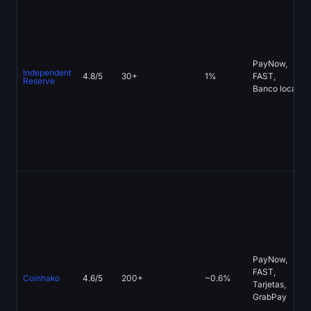
PayNow,
Independent
4.8/5
30+
1%
FAST,
Reserve
Banco local
PayNow,
FAST,
Coinhako
4.6/5
200+
~0.6%
Tarjetas,
GrabPay