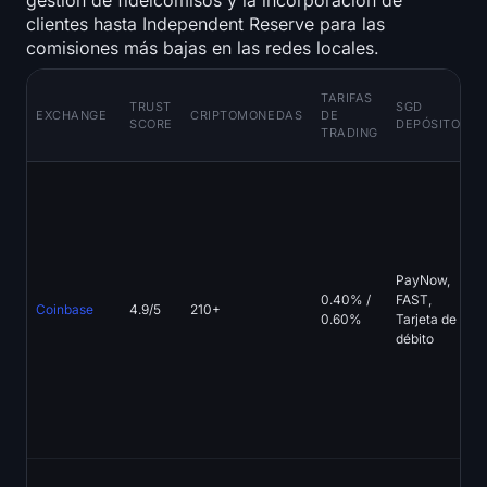
gestión de fideicomisos y la incorporación de
clientes hasta Independent Reserve para las
comisiones más bajas en las redes locales.
TARIFAS
TRUST
SGD
EXCHANGE
CRIPTOMONEDAS
DE
SCORE
DEPÓSITOS
TRADING
PayNow,
0.40% /
FAST,
Coinbase
4.9/5
210+
0.60%
Tarjeta de
débito