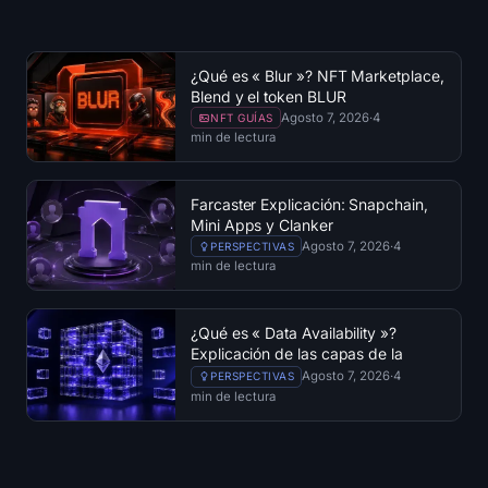
¿Qué es « Blur »? NFT Marketplace,
Blend y el token BLUR
Agosto 7, 2026
·
4
NFT GUÍAS
min de lectura
Farcaster Explicación: Snapchain,
Mini Apps y Clanker
Agosto 7, 2026
·
4
PERSPECTIVAS
min de lectura
¿Qué es « Data Availability »?
Explicación de las capas de la
cadena de bloques « DA »
Agosto 7, 2026
·
4
PERSPECTIVAS
min de lectura