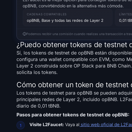
opBNB, convirtiéndolo en la alternativa más cómoda.
CADENAS COMPATIBLES
LÍMITE
opBNB, Base y todas las redes de Layer 2
0,01 t
Podemos recibir una comisión cuando realizas una transacción a través
¿Puedo obtener tokens de testnet
Sí, los tokens de testnet de opBNB están disponible
configura una wallet compatible con EVM, como Met
Layer 2 construida sobre OP Stack para BNB Chain. 
solicita los tokens.
Cómo obtener un token de testnet
Los tokens de testnet para opBNB se pueden adquiri
principales redes de Layer 2, incluido opBNB. L2Fa
diario de 0,01 tBNB.
Pasos para obtener tokens de testnet de opBNB:
Visite L2Faucet:
Vaya al
sitio web oficial de L2Fa