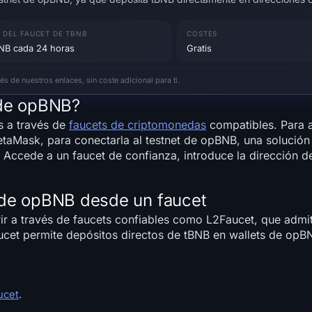
S DEL FAUCET DE TBNB
COSTES
BNB cada 24 horas
Gratis
 de nuestros enlaces, sin coste adicional para ti.
 de opBNB?
s a través de
faucets de criptomonedas
compatibles. Para a
aMask, para conectarla al testnet de opBNB, una solución
Accede a un faucet de confianza, introduce la dirección de
 de opBNB desde un faucet
r a través de faucets confiables como L2Faucet, que admit
ucet permite depósitos directos de tBNB en wallets de opBN
ucet
.