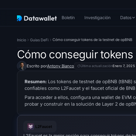
Boletín
Investigación
Datos
Cómo conseguir tokens de la testnet de opBNB
Inicio
Guías DeFi
Cómo conseguir tokens 
Escrito por
Antony Bianco
Última actualización
Enero 7, 2025
Resumen:
Los tokens de testnet de opBNB (tBNB) so
confiables como L2Faucet y el faucet oficial de BNB
Para acceder a ellos, configura una wallet de EVM 
probar y construir en la solución de Layer 2 de op
L2Faucet es la mejor opción para conseguir tokens de t