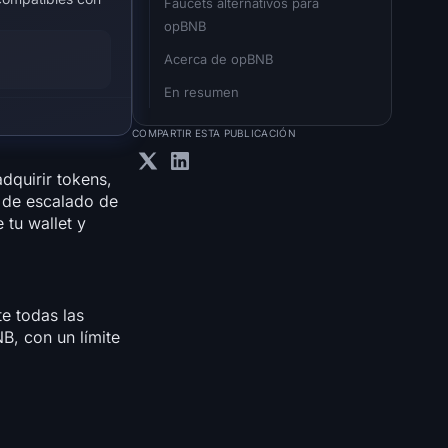
Faucets alternativos para 
opBNB
Acerca de opBNB
En resumen
COMPARTIR ESTA PUBLICACIÓN
dquirir tokens,
 de escalado de
 tu wallet y
e todas las
B, con un límite