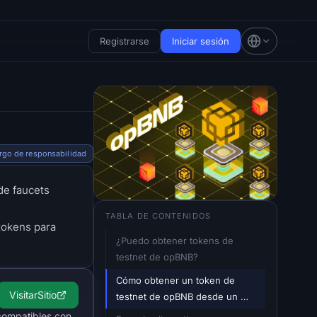
Registrarse
Iniciar sesión
rgo de responsabilidad
de faucets
TABLA DE CONTENIDOS
tokens para
¿Puedo obtener tokens de 
testnet de opBNB?
Cómo obtener un token de 
Visitar
Sitio
testnet de opBNB desde un 
faucet
compatibles con