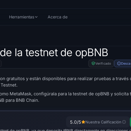
Herramientas
Acerca de
de la testnet de opBNB
Verificado
Desca
n gratuitos y están disponibles para realizar pruebas a través 
 Testnet.
como MetaMask, configúrala para la testnet de opBNB y solicita 
BNB para BNB Chain.
5.0
/5
Nuestra Calificación
estnet de opBNB, ya que deposita tBNB directamente en direcciones 