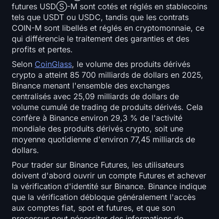
futures USDⓈ-M sont cotés et réglés en stablecoins
S'inscrire
Connexion
tels que USDT ou USDC, tandis que les contrats
COIN-M sont libellés et réglés en cryptomonnaie, ce
Langue
qui différencie le traitement des garanties et des
profits et pertes.
Selon
CoinGlass
, le volume des produits dérivés
crypto a atteint 85 700 milliards de dollars en 2025,
Binance menant l'ensemble des exchanges
centralisés avec 25,09 milliards de dollars de
volume cumulé de trading de produits dérivés. Cela
confère à Binance environ 29,3 % de l'activité
mondiale des produits dérivés crypto, soit une
moyenne quotidienne d'environ 77,45 milliards de
dollars.
Pour trader sur Binance Futures, les utilisateurs
doivent d'abord ouvrir un compte Futures et achever
la vérification d'identité sur Binance. Binance indique
que la vérification débloque généralement l'accès
aux comptes fiat, spot et futures, et que son
processus peut nécessiter des informations de