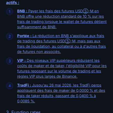
actifs :
BNB :
Payer les frais des futures USDⓈ-M en
BNB offre une réduction standard de 10 % sur les
frais de trading lorsque le wallet de futures détient
suffisamment de BNB.
Portée :
La réduction en BNB s'applique aux frais
de trading des futures USDⓈ-M, mais pas aux
frais de liquidation, au collateral ou à d'autres frais
de futures non associés.
VIP :
Des niveaux VIP supérieurs réduisent les
coûts de maker et de taker, l'éligibilité VIP pour les
futures reposant sur le volume de trading et les
règles VIP plus larges de Binance.
TradFi :
Jusqu'au 26 mai 2026, les TradFi perps
appliquent des frais de maker de 0,0000 % et des
frais de taker réduits, passant de 0,0400 % à
0,0085 %.
3. Funding rates