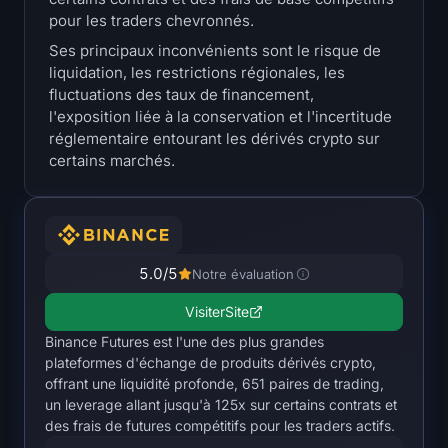
Trésoreries
pour les traders chevronnés.
Ses principaux inconvénients sont le risque de
Trésoreries Bitcoin
liquidation, les restrictions régionales, les
fluctuations des taux de financement,
l'exposition liée à la conservation et l'incertitude
Trésoreries Ethereum
réglementaire entourant les dérivés crypto sur
certains marchés.
Trésoreries Solana
Trésoreries Hyperliquid
Liquidations
5.0
/5
Notre évaluation
Visiter
Site
Toutes les Liquidations
Binance Futures est l'une des plus grandes
plateformes d'échange de produits dérivés crypto,
Carte thermique du BTC
offrant une liquidité profonde, 651 paires de trading,
un leverage allant jusqu'à 125x sur certains contrats et
Carte thermique de l'ETH
des frais de futures compétitifs pour les traders actifs.