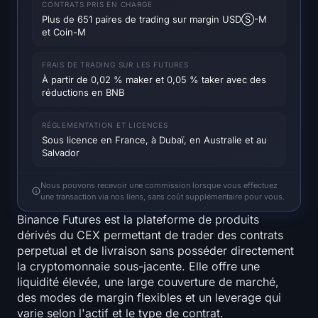
CONTRATS PRIS EN CHARGE
Carte thermique SOL
Plus de 651 paires de trading sur margin USDⓈ-M
et Coin-M
Carte thermique de HYPE
FRAIS DE TRADING SUR LES FUTURES
Carte thermique ZEC
À partir de 0,02 % maker et 0,05 % taker avec des
réductions en BNB
Données de marché
RÉGLEMENTATION ET LICENCES
Sous licence en France, à Dubaï, en Australie et au
Dominance du Bitcoin
Salvador
Altcoin Season Index
Nous pouvons recevoir une commission lorsque vous effectuez
une transaction via nos liens, sans coût supplémentaire pour vous.
Indice de Peur et de Cupidité
Binance Futures est la plateforme de produits
dérivés du CEX permettant de trader des contrats
perpetual et de livraison sans posséder directement
Carte thermique du RSI
la cryptomonnaie sous-jacente. Elle offre une
liquidité élevée, une large couverture de marché,
Funding Rates
des modes de margin flexibles et un leverage qui
varie selon l'actif et le type de contrat.