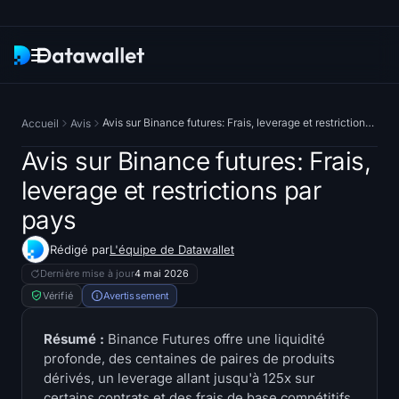
Newsletter
Avis sur Binance futures: Frais, leverage et restrictions par pays
Accueil
Avis
Recherche
Avis sur Binance futures: Frais,
leverage et restrictions par
Traqueurs d'ETF
pays
ETF Bitcoin
Rédigé par
L'équipe de Datawallet
Dernière mise à jour
4 mai 2026
ETF Ethereum
Vérifié
Avertissement
ETF Solana
Résumé :
Binance Futures offre une liquidité
profonde, des centaines de paires de produits
Hyperliquid ETF
dérivés, un leverage allant jusqu'à 125x sur
certains contrats et des frais de base compétitifs