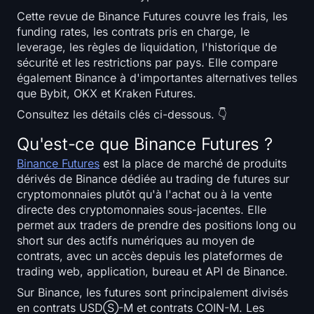
open interest
Cette revue de Binance Futures couvre les frais, les
funding rates, les contrats pris en charge, le
Valeur Totale Verrouillée
leverage, les règles de liquidation, l'historique de
sécurité et les restrictions par pays. Elle compare
Rainbow Chart
également Binance à d'importantes alternatives telles
que Bybit, OKX et Kraken Futures.
Compte à rebours du halving
Consultez les détails clés ci-dessous. 👇
Qu'est-ce que Binance Futures ?
Suivi du gas de l'ETH
Binance Futures
est la place de marché de produits
Suivi de portefeuille de cryptos
dérivés de Binance dédiée au trading de futures sur
cryptomonnaies plutôt qu'à l'achat ou à la vente
directe des cryptomonnaies sous-jacentes. Elle
Calculateur de staking de cryptomonnaies
permet aux traders de prendre des positions long ou
short sur des actifs numériques au moyen de
À propos
contrats, avec un accès depuis les plateformes de
trading web, application, bureau et API de Binance.
Sur Binance, les futures sont principalement divisés
en contrats USDⓈ-M et contrats COIN-M. Les