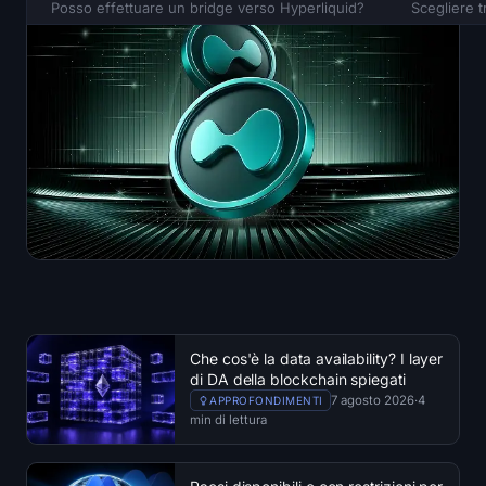
Posso effettuare un bridge verso Hyperliquid?
Scegliere 
Che cos'è la data availability? I layer
di DA della blockchain spiegati
7 agosto 2026
·
4
APPROFONDIMENTI
min di lettura