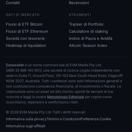
Contatti
Recensioni
DATI DI MERCATO
STRUMENTI
Flussi di ETF Bitcoin
Tracker di Portfolio
Flussi di ETF Ethereum
Calcolatore di staking
Società con tesorerie
Indice di Paura e Avidità
Heatmap di liquidation
Altcoin Season Index
Datawallet
è un nome commerciale di EVM Media Pty Ltd
(ABN 25 666 140 601), una società di ricerca crypto indipendente con
sede in Suite 11, Ground Floor, 135-153 New South Head Road, Edgecliff
NSW 2027, Australia. Tutti i contenuti sono solo informazioni generali e
non costituiscono consulenza finanziaria, di investimento o fiscale. Le
criptovalute sono un asset ad alto rischio, quindi fai sempre le tue
ricerche e leggi la nostra
Metodologia Editoriale
per capire come
ricerchiamo, reperiamo e verifichiamo i fatti.
© 2026 EVM Media Pty Ltd. Tutti i diritti riservati.
Informativa sulla privacy
Termini e Condizioni
Preferenze Cookie
Informativa sugli affiliati