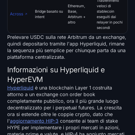
Trasferimenti
Ethereum,
veloci di
Bridge basato su
Base,
stablecoin
Across
intent
Arbitrum +
eseguiti dai
altro
relayer in pochi
secondi
Prelevare USDC sulla rete Arbitrum da un exchange,
quindi depositarlo tramite l'app Hyperliquid, rimane
la sequenza più semplice per chiunque parta da una
piattaforma centralizzata.
Informazioni su Hyperliquid e
HyperEVM
Hyperliquid
è una blockchain Layer 1 costruita
attorno a un exchange con order book
completamente pubblico, ora il più grande luogo
decentralizzato per i perpetual futures. La crescita
ora si estende oltre le coppie crypto, dato che
l'
aggiornamento HIP-3
consente ai team di stake
HYPE per implementare i propri mercati in azioni,
materie prime e valute, e HIP-4 ha aggiunto mercati