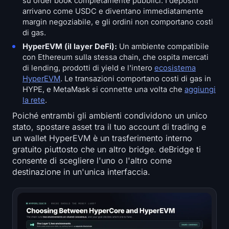
su order book completamente pubblici. I depositi
Iscriviti
Accedi
arrivano come USDC e diventano immediatamente
margin negoziabile, e gli ordini non comportano costi
di gas.
Lingua
HyperEVM (il layer DeFi):
Un ambiente compatibile
con Ethereum sulla stessa chain, che ospita mercati
di lending, prodotti di yield e l'intero
ecosistema
HyperEVM
. Le transazioni comportano costi di gas in
HYPE, e MetaMask si connette una volta che
aggiungi
la rete
.
Poiché entrambi gli ambienti condividono un unico
stato, spostare asset tra il tuo account di trading e
un wallet HyperEVM è un trasferimento interno
gratuito piuttosto che un altro bridge. deBridge ti
consente di scegliere l'uno o l'altro come
destinazione in un'unica interfaccia.