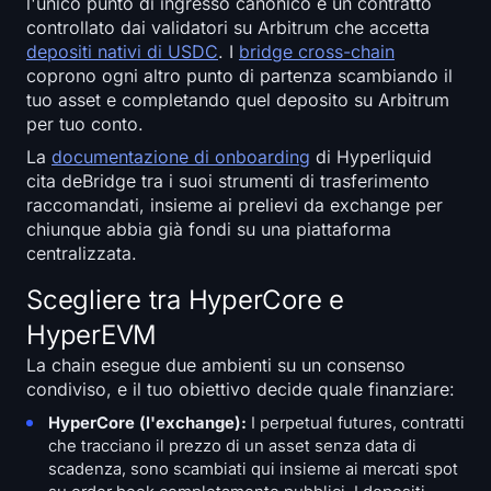
l'unico punto di ingresso canonico è un contratto
Open Interest
controllato dai validatori su Arbitrum che accetta
depositi nativi di USDC
. I
bridge cross-chain
Valore Totale Bloccato
coprono ogni altro punto di partenza scambiando il
tuo asset e completando quel deposito su Arbitrum
Rainbow Chart
per tuo conto.
La
documentazione di onboarding
di Hyperliquid
Conto alla rovescia dell'halving
cita deBridge tra i suoi strumenti di trasferimento
raccomandati, insieme ai prelievi da exchange per
ETH Gas Tracker
chiunque abbia già fondi su una piattaforma
centralizzata.
Tracker di Portafoglio Crypto
Scegliere tra HyperCore e
HyperEVM
Calcolatore di Staking Crypto
La chain esegue due ambienti su un consenso
Chi siamo
condiviso, e il tuo obiettivo decide quale finanziare:
HyperCore (l'exchange):
I perpetual futures, contratti
che tracciano il prezzo di un asset senza data di
scadenza, sono scambiati qui insieme ai mercati spot