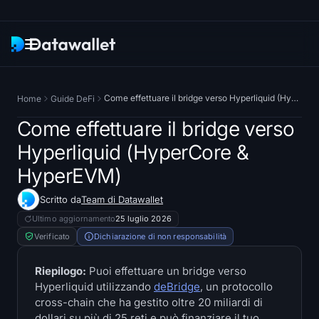
Newsletter
Come effettuare il bridge verso Hyperliquid (HyperCore & HyperEVM)
Home
Guide DeFi
Ricerca
Come effettuare il bridge verso
Hyperliquid (HyperCore &
ETF Tracker
HyperEVM)
Bitcoin ETFs
Scritto da
Team di Datawallet
Ultimo aggiornamento
25 luglio 2026
Ethereum ETFs
Verificato
Dichiarazione di non responsabilità
Solana ETFs
Riepilogo:
Puoi effettuare un bridge verso
Hyperliquid utilizzando
deBridge
, un protocollo
Hyperliquid ETFs
cross-chain che ha gestito oltre 20 miliardi di
dollari su più di 25 reti e può finanziare il tuo