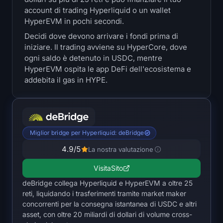
Tesorerie
account di trading Hyperliquid o un wallet
HyperEVM in pochi secondi.
Tesorerie Bitcoin
Decidi dove devono arrivare i fondi prima di
iniziare. Il trading avviene su HyperCore, dove
ogni saldo è detenuto in USDC, mentre
Tesorerie Ethereum
HyperEVM ospita le app DeFi dell'ecosistema e
addebita il gas in HYPE.
Tesorerie Solana
Tesorerie Hyperliquid
Liquidations
Miglior bridge per Hyperliquid: deBridge
4.9
/5
La nostra valutazione
Tutte le Liquidations
Visita
Sito
Heatmap BTC
deBridge collega Hyperliquid e HyperEVM a oltre 25
reti, liquidando i trasferimenti tramite market maker
concorrenti per la consegna istantanea di USDC e altri
Heatmap ETH
asset, con oltre 20 miliardi di dollari di volume cross-