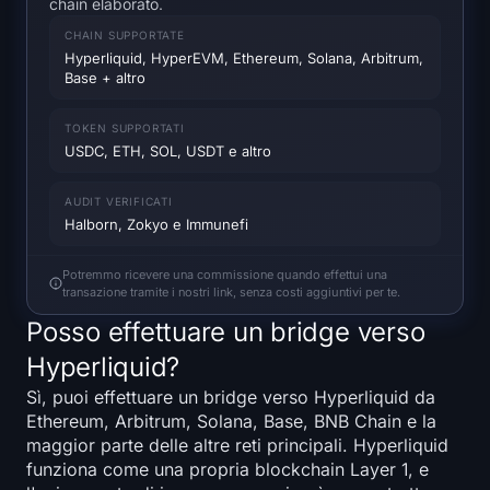
chain elaborato.
Heatmap SOL
CHAIN SUPPORTATE
Hyperliquid, HyperEVM, Ethereum, Solana, Arbitrum,
Heatmap HYPE
Base + altro
Heatmap ZEC
TOKEN SUPPORTATI
USDC, ETH, SOL, USDT e altro
Dati di Mercato
AUDIT VERIFICATI
Halborn, Zokyo e Immunefi
Dominanza Bitcoin
Potremmo ricevere una commissione quando effettui una
Altcoin Season Index
transazione tramite i nostri link, senza costi aggiuntivi per te.
Posso effettuare un bridge verso
Indice di Paura e Avidità
Hyperliquid?
Heatmap RSI
Sì, puoi effettuare un bridge verso Hyperliquid da
Ethereum, Arbitrum, Solana, Base, BNB Chain e la
Funding Rates
maggior parte delle altre reti principali. Hyperliquid
funziona come una propria blockchain Layer 1, e