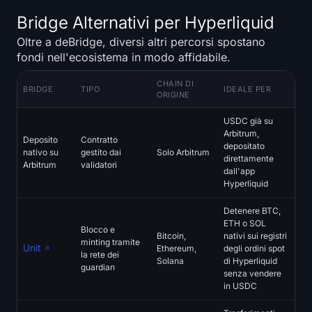
Bridge Alternativi per Hyperliquid
Oltre a deBridge, diversi altri percorsi spostano
fondi nell'ecosistema in modo affidabile.
CHAIN DI
BRIDGE
TIPO
IDEALE PER
ORIGINE
USDC già su
Arbitrum,
Deposito
Contratto
depositato
nativo su
gestito dai
Solo Arbitrum
direttamente
Arbitrum
validatori
dall'app
Hyperliquid
Detenere BTC,
ETH o SOL
Blocco e
Bitcoin,
nativi sui registri
minting tramite
Unit
Ethereum,
degli ordini spot
la rete dei
Solana
di Hyperliquid
guardian
senza vendere
in USDC