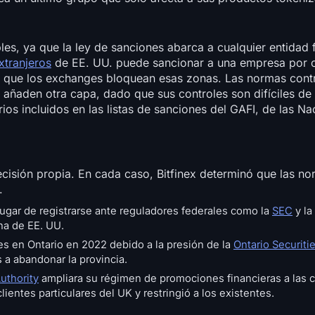
es, ya que la ley de sanciones abarca a cualquier entidad f
xtranjeros
de EE. UU. puede sancionar a una empresa por 
 que los exchanges bloquean esas zonas. Las normas contr
añaden otra capa, dado que sus controles son difíciles de 
orios incluidos en las listas de sanciones del GAFI, de las N
sión propia. En cada caso, Bitfinex determinó que las nor
.
gar de registrarse ante reguladores federales como la
SEC
y la
na de EE. UU.
es en Ontario en 2022 debido a la presión de la
Ontario Securit
s a abandonar la provincia.
uthority
ampliara su régimen de promociones financieras a las
lientes particulares del UK y restringió a los existentes.