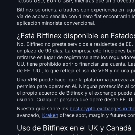
10.000 USD, EUR o GBP, mientras que un proveedor
Bitfinex se orienta a traders con experiencia en l
vía de acceso sencilla con dinero fiat encontrarán 
aplicación minorista convencional.
¿Está Bitfinex disponible en Estad
No. Bitfinex no presta servicios a residentes de E
un plazo de 90 días. La empresa citó fricciones ba
retirarse en lugar de registrarse ante los regulador
UU. tiene prohibido abrir o financiar una cuenta. L
de EE. UU., lo que refleja el uso de VPN y no una pu
Una VPN puede hacer que la plataforma parezca acces
permiso para operar en él. Ninguna protección al co
el propio acuerdo de Bitfinex y el exchange puede a
usuario. Cualquier persona que opere desde EE. UU. 
Nuestra guía sobre los
best crypto exchanges in th
avanzado,
Kraken
ofrece spot, margin y futures co
Uso de Bitfinex en el UK y Canadá