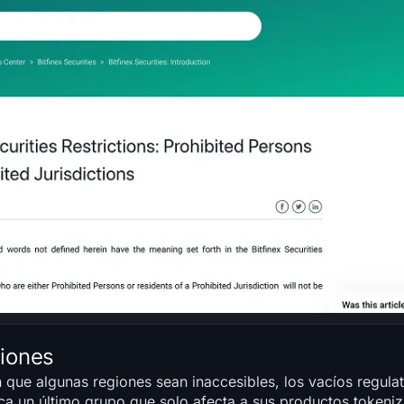
giones
que algunas regiones sean inaccesibles, los vacíos regulat
lica un último grupo que solo afecta a sus productos tokeni