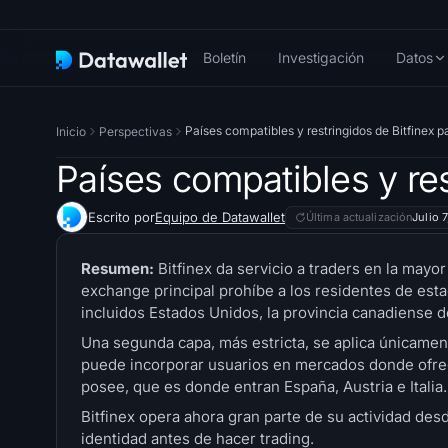
Boletín
Investigación
Datos
Países compatibles y restringidos de Bitfinex 
Inicio
Perspectivas
Países compatibles y res
Escrito por
Equipo de Datawallet
Última actualización
Julio 
Resumen:
Bitfinex da servicio a traders en la may
exchange principal prohíbe a los residentes de est
incluidos Estados Unidos, la provincia canadiense de
Una segunda capa, más estricta, se aplica únicament
puede incorporar usuarios en mercados donde ofrec
posee, que es donde entran España, Austria e Italia.
Bitfinex opera ahora gran parte de su actividad desd
identidad antes de hacer trading.