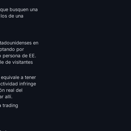
s que busquen una
 los de una
stadounidenses en
optando por
mo persona de EE.
e de visitantes
 equivale a tener
ctividad infringe
ón real del
 allí.
 trading