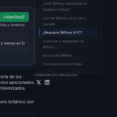
¿Está Bitfinex disponible en 
Estados Unidos?
Visitar
Sitio
Uso de Bitfinex en el UK y 
Canadá
Asia y América
¿Requiere Bitfinex KYC?
Licencias y regulación de 
 y valores en El
Bitfinex
Acerca de Bitfinex
Consideraciones Finales
COMPARTIR ESTA PUBLICACIÓN
oría de los
torios sancionados
 tokenizados,
 uno británico son