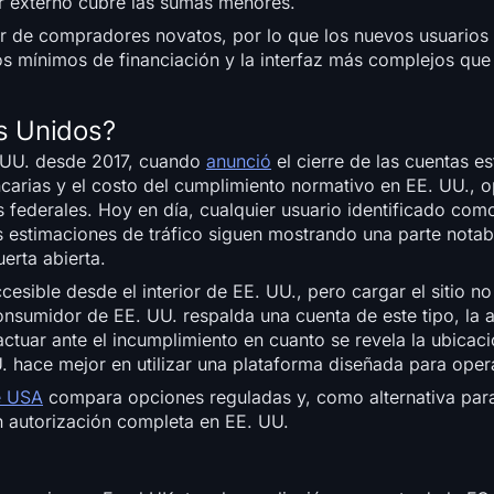
 externo cubre las sumas menores.
ugar de compradores novatos, por lo que los nuevos usuario
los mínimos de financiación y la interfaz más complejos que
os Unidos?
E. UU. desde 2017, cuando
anunció
el cierre de las cuentas e
ncarias y el costo del cumplimiento normativo en EE. UU., 
es federales. Hoy en día, cualquier usuario identificado co
as estimaciones de tráfico siguen mostrando una parte notabl
erta abierta.
ible desde el interior de EE. UU., pero cargar el sitio no
nsumidor de EE. UU. respalda una cuenta de este tipo, la a
ctuar ante el incumplimiento en cuanto se revela la ubicaci
hace mejor en utilizar una plataforma diseñada para operar
e USA
compara opciones reguladas y, como alternativa para
n autorización completa en EE. UU.