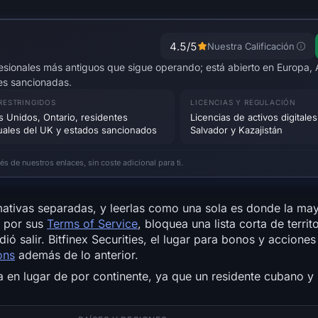
4.5
/5
Nuestra Calificación
esionales más antiguos que sigue operando; está abierto en Europa, 
nes sancionadas.
 RESTRINGIDOS
LICENCIAS Y REGULACIÓN
s Unidos, Ontario, residentes
Licencias de activos digitales
duales del UK y estados sancionados
Salvador y Kazajistán
 de nuestros enlaces, sin coste adicional para ti.
rmativas separadas, y leerlas como una sola es donde la may
o por sus
Terms of Service
, bloquea una lista corta de terri
 salir. Bitfinex Securities, el lugar para bonos y acciones
ons
además de lo anterior.
sa en lugar de por continente, ya que un residente cubano y