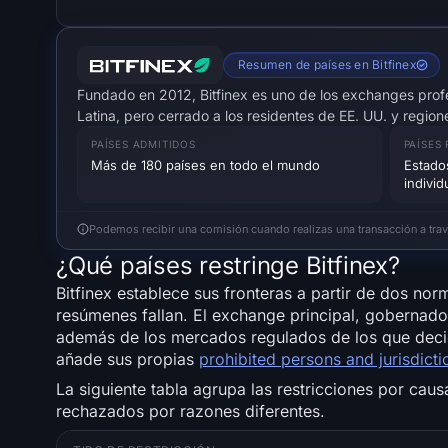
Resumen de países en Bitfinex
Fundado en 2012, Bitfinex es uno de los exchanges prof
Latina, pero cerrado a los residentes de EE. UU. y regio
PAÍSES ADMITIDOS
PAÍSES
Más de 180 países en todo el mundo
Estado
indivi
Podemos recibir una comisión cuando realizas una transacción a través
¿Qué países restringe Bitfinex?
Bitfinex establece sus fronteras a partir de dos no
resúmenes fallan. El exchange principal, gobernad
además de los mercados regulados de los que decidió
añade sus propias
prohibited persons and jurisdicti
La siguiente tabla agrupa las restricciones por cau
rechazados por razones diferentes.