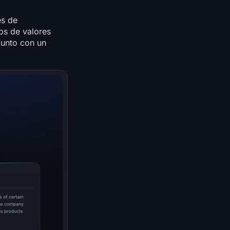
es de
os de valores
junto con un