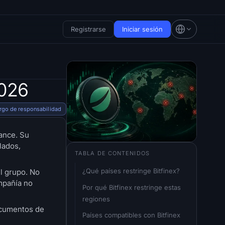
Registrarse
Iniciar sesión
2026
rgo de responsabilidad
cance. Su
lados,
TABLA DE CONTENIDOS
¿Qué países restringe Bitfinex?
el grupo. No
mpañía no
Por qué Bitfinex restringe estas 
regiones
documentos de
Países compatibles con Bitfinex