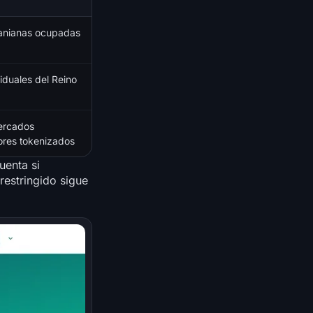
cranianas ocupadas
iduales del Reino
mercados
lores tokenizados
uenta si
restringido sigue