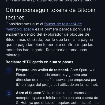
sin valor en las propias redes de prueba de Bitcoin.
Registrarse
Iniciar sesión
Cómo conseguir tokens de Bitcoin
Idioma
testnet
Consideramos que el
faucet de testnet4 de
mempool.space
es la primera parada porque se
encuentra dentro del explorador de bloques de
Bitcoin más utilizado, por lo que la misma página
que te paga también te permite confirmar que las
monedas han llegado. Reclamarlas toma unos
minutos.
Reclame tBTC gratis en cuatro pasos:
Prepara una wallet de testnet4:
Abre Sparrow o
Electrum en el modo testnet4 y genera una
dirección de recepción nueva, que empezará por
tb1 en lugar del prefijo bc1 utilizado en la mainnet.
Abre el faucet:
Visita el faucet de testnet4 de
mempool.space e inicia sesión con una cuenta de
GitHub, ya que el faucet requiere autenticación de