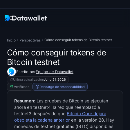
Boletín
Cómo conseguir tokens de Bitcoin testnet
Inicio
Perspectivas
Investigación
Cómo conseguir tokens de
Bitcoin testnet
Rastreadores de ETF
Escrito por
Equipo de Datawallet
Bitcoin ETF
Última actualización
Julio 21, 2026
Verificado
Descargo de responsabilidad
ETF de Ethereum
Resumen:
Las pruebas de Bitcoin se ejecutan
ahora en testnet4, la red que reemplazó a
Solana ETF
testnet3 después de que
Bitcoin Core dejara
obsoleta la cadena anterior
en la versión 28. Hay
ETF de Hyperliquid
monedas de testnet gratuitas (tBTC) disponibles