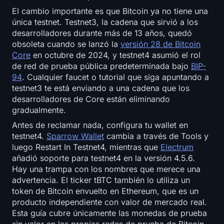
Open Interest
El cambio importante es que Bitcoin ya no tiene una
única testnet. Testnet3, la cadena que sirvió a los
Valor Total Bloqueado
desarrolladores durante más de 13 años, quedó
obsoleta cuando se lanzó la
versión 28 de Bitcoin
Rainbow Chart
Core
en octubre de 2024, y testnet4 asumió el rol
de red de prueba pública predeterminada bajo
BIP-
94
. Cualquier faucet o tutorial que siga apuntando a
Cuenta regresiva del halving
testnet3 te está enviando a una cadena que los
desarrolladores de Core están eliminando
Rastreador de gas de ETH
gradualmente.
Antes de reclamar nada, configura tu wallet en
Rastreador de cartera de criptomonedas
testnet4.
Sparrow Wallet
cambia a través de Tools y
luego Restart In Testnet4, mientras que
Electrum
Calculadora de staking de criptomonedas
añadió soporte para testnet4 en la versión 4.5.6.
Hay una trampa con los nombres que merece una
Acerca de
advertencia. El ticker tBTC también lo utiliza un
token de Bitcoin envuelto en Ethereum, que es un
producto independiente con valor de mercado real.
Esta guía cubre únicamente las monedas de prueba