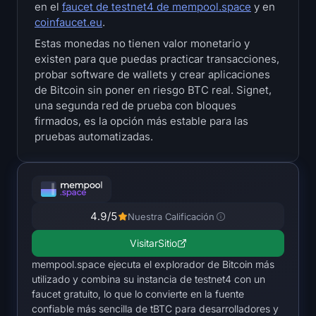
en el
faucet de testnet4 de mempool.space
y en
Tesorerías
coinfaucet.eu
.
Estas monedas no tienen valor monetario y
Reservas de Bitcoin
existen para que puedas practicar transacciones,
probar software de wallets y crear aplicaciones
Tesorerías de Ethereum
de Bitcoin sin poner en riesgo BTC real. Signet,
una segunda red de prueba con bloques
Tesorerías de Solana
firmados, es la opción más estable para las
pruebas automatizadas.
Hyperliquid Treasuries
Liquidations
4.9
/5
Nuestra Calificación
Todas las Liquidations
Visitar
Sitio
Mapa de calor de BTC
mempool.space ejecuta el explorador de Bitcoin más
utilizado y combina su instancia de testnet4 con un
Mapa de calor de ETH
faucet gratuito, lo que lo convierte en la fuente
confiable más sencilla de tBTC para desarrolladores y