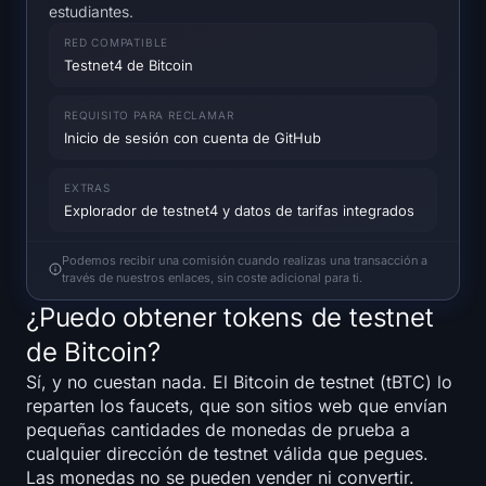
estudiantes.
Mapa de calor de SOL
RED COMPATIBLE
Testnet4 de Bitcoin
Mapa de calor de HYPE
REQUISITO PARA RECLAMAR
Mapa de calor de ZEC
Inicio de sesión con cuenta de GitHub
Datos de Mercado
EXTRAS
Explorador de testnet4 y datos de tarifas integrados
Dominancia de Bitcoin
Podemos recibir una comisión cuando realizas una transacción a
Índice de Altcoin Season
través de nuestros enlaces, sin coste adicional para ti.
¿Puedo obtener tokens de testnet
Índice de Miedo y Avaricia
de Bitcoin?
Sí, y no cuestan nada. El Bitcoin de testnet (tBTC) lo
Mapa de calor del RSI
reparten los faucets, que son sitios web que envían
pequeñas cantidades de monedas de prueba a
Funding Rates
cualquier dirección de testnet válida que pegues.
Las monedas no se pueden vender ni convertir.