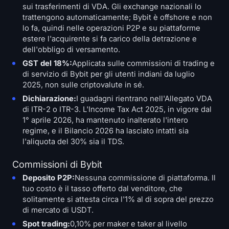
sui trasferimenti di VDA. Gli exchange nazionali lo
trattengono automaticamente; Bybit è offshore e non
lo fa, quindi nelle operazioni P2P e su piattaforme
estere l'acquirente si fa carico della detrazione e
dell'obbligo di versamento.
GST del 18%:
Applicata sulle commissioni di trading e
di servizio di Bybit per gli utenti indiani da luglio
2025, non sulle criptovalute in sé.
Dichiarazione:
I guadagni rientrano nell'Allegato VDA
di ITR-2 o ITR-3. L'Income Tax Act 2025, in vigore dal
1° aprile 2026, ha mantenuto inalterato l'intero
regime, e il Bilancio 2026 ha lasciato intatti sia
l'aliquota del 30% sia il TDS.
Commissioni di Bybit
Deposito P2P:
Nessuna commissione di piattaforma. Il
tuo costo è il tasso offerto dal venditore, che
solitamente si attesta circa l'1% al di sopra del prezzo
di mercato di USDT.
Spot trading:
0,10% per maker e taker al livello