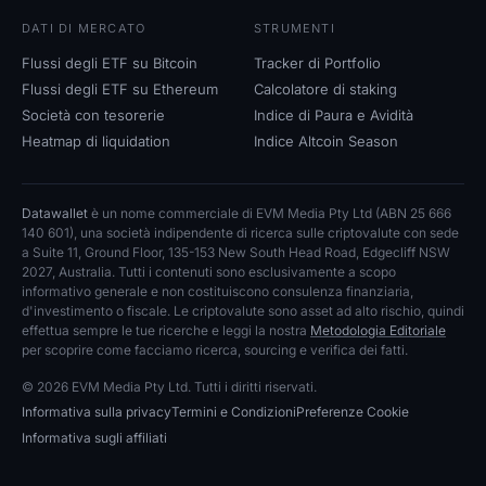
DATI DI MERCATO
STRUMENTI
Flussi degli ETF su Bitcoin
Tracker di Portfolio
Flussi degli ETF su Ethereum
Calcolatore di staking
Società con tesorerie
Indice di Paura e Avidità
Heatmap di liquidation
Indice Altcoin Season
Datawallet
è un nome commerciale di EVM Media Pty Ltd (ABN 25 666
140 601), una società indipendente di ricerca sulle criptovalute con sede
a Suite 11, Ground Floor, 135-153 New South Head Road, Edgecliff NSW
2027, Australia. Tutti i contenuti sono esclusivamente a scopo
informativo generale e non costituiscono consulenza finanziaria,
d'investimento o fiscale. Le criptovalute sono asset ad alto rischio, quindi
effettua sempre le tue ricerche e leggi la nostra
Metodologia Editoriale
per scoprire come facciamo ricerca, sourcing e verifica dei fatti.
© 2026 EVM Media Pty Ltd. Tutti i diritti riservati.
Informativa sulla privacy
Termini e Condizioni
Preferenze Cookie
Informativa sugli affiliati