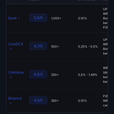
UPI,
IMPS,
5,0/5
Bybit
1,000+
0.10%
Bonific
bancari
P2P
UPI,
CoinDCX
IMPS,
4,7/5
500+
0,25% - 0,5%
Bonific
bancari
IMPS
Coinbase
(diretto)
4,6/5
250+
0,5% - 1,49%
bonific
bancari
P2P (UP
Binance
4,5/5
350+
0.10%
IMPS),
carte