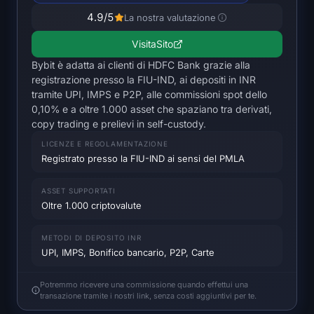
Mappa termica di SOL
4.9
/5
La nostra valutazione
Mappa termica di HYPE
Visita
Sito
Bybit è adatta ai clienti di HDFC Bank grazie alla
Mappa termica di ZEC
registrazione presso la FIU-IND, ai depositi in INR
tramite UPI, IMPS e P2P, alle commissioni spot dello
0,10% e a oltre 1.000 asset che spaziano tra derivati,
Dati di Mercato
copy trading e prelievi in self-custody.
LICENZE E REGOLAMENTAZIONE
Dominanza Bitcoin
Registrato presso la FIU-IND ai sensi del PMLA
Indice Altcoin Season
ASSET SUPPORTATI
Oltre 1.000 criptovalute
Indice di Paura e Avidità
METODI DI DEPOSITO INR
Mappa termica RSI
UPI, IMPS, Bonifico bancario, P2P, Carte
Funding Rates
Potremmo ricevere una commissione quando effettui una
transazione tramite i nostri link, senza costi aggiuntivi per te.