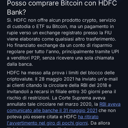
Posso comprare Bitcoin con HDFC
Open Interest
Bank?
Valore Totale Bloccato
Sì. HDFC non offre alcun prodotto crypto, servizio
di custodia o ETF su Bitcoin, ma un pagamento in
Rainbow Chart
rupie verso un exchange registrato presso la FIU
viene elaborato come qualsiasi altro trasferimento.
Conto alla rovescia dell'halving
Ho finanziato exchange da un conto di risparmio
regolare per tutto l'anno, principalmente tramite UPI
a venditori P2P, senza ricevere una sola chiamata
Tracciatore gas di ETH
dalla banca.
Tracker di Portafoglio Crypto
HDFC ha messo alla prova i limiti del blocco delle
criptovalute. Il 28 maggio 2021 ha inviato un'e-mail
ai clienti citando la circolare della RBI del 2018 e
Calcolatore di Staking Crypto
invitandoli a recarsi in filiale entro 30 giorni pena il
rischio di restrizioni. La Corte Suprema aveva
Chi siamo
annullato tale circolare nel marzo 2020, la
RBI aveva
comunicato alle banche il 31 maggio 2021
che non
poteva più essere citata e HDFC
ha ritirato
l'avvertimento nel giro di pochi giorni
. Da allora