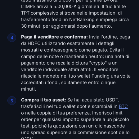
tetto massimo di 5.000 ₹ per le prime 24 ore.
L'IMPS arriva a 5.00,000 ₹ giornalieri. Il tuo limite
TPT complessivo si trova nelle impostazioni di
trasferimento fondi in NetBanking e impiega circa
30 minuti per aggiornarsi dopo l'aumento.
Paga il venditore e conferma:
Invia l'ordine, paga
da HDFC utilizzando esattamente i dettagli
mostrati e contrassegnalo come pagato. Evita il
campo delle note o mantienilo neutro; una nota di
pagamento che reca la dicitura "crypto" a un
venditore individuale attira attriti. Il venditore
rilascia le monete nel tuo wallet Funding una volta
accreditati i fondi, solitamente entro cinque
minuti.
Compra il tuo asset:
Se hai acquistato USDT,
trasferiscili nel tuo wallet spot e scambiali in
BTC
o nella coppia di tua preferenza. Inserisco limit
order per qualsiasi importo superiore a un piccolo
test, poiché la quotazione con un clic nasconde
uno spread superiore alla commissione spot dello