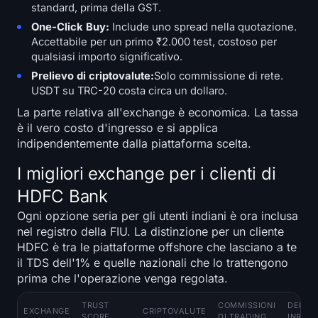
standard, prima della GST.
One-Click Buy:
Include uno spread nella quotazione.
Accettabile per un primo ₹2.000 test, costoso per
qualsiasi importo significativo.
Prelievo di criptovalute:
Solo commissione di rete.
USDT su TRC-20 costa circa un dollaro.
La parte relativa all'exchange è economica. La tassa
è il vero costo d'ingresso e si applica
indipendentemente dalla piattaforma scelta.
I migliori exchange per i clienti di
HDFC Bank
Ogni opzione seria per gli utenti indiani è ora inclusa
nel registro della FIU. La distinzione per un cliente
HDFC è tra le piattaforme offshore che lasciano a te
il TDS dell'1% e quelle nazionali che lo trattengono
prima che l'operazione venga regolata.
TRUST
COMMISSIONI
DEPOSI
EXCHANGE
CRIPTOVALUTE
SCORE
DI TRADING
INR