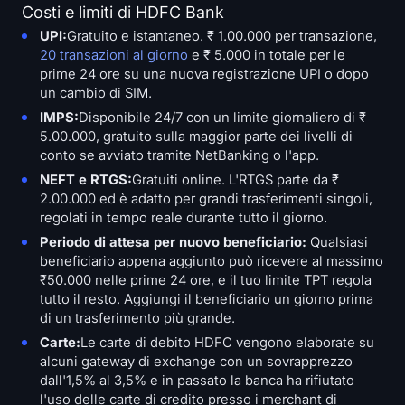
Costi e limiti di HDFC Bank
UPI:
Gratuito e istantaneo. ₹ 1.00.000 per transazione,
20 transazioni al giorno
e ₹ 5.000 in totale per le
prime 24 ore su una nuova registrazione UPI o dopo
un cambio di SIM.
IMPS:
Disponibile 24/7 con un limite giornaliero di ₹
5.00.000, gratuito sulla maggior parte dei livelli di
conto se avviato tramite NetBanking o l'app.
NEFT e RTGS:
Gratuiti online. L'RTGS parte da ₹
2.00.000 ed è adatto per grandi trasferimenti singoli,
regolati in tempo reale durante tutto il giorno.
Periodo di attesa per nuovo beneficiario:
Qualsiasi
beneficiario appena aggiunto può ricevere al massimo
₹50.000 nelle prime 24 ore, e il tuo limite TPT regola
tutto il resto. Aggiungi il beneficiario un giorno prima
di un trasferimento più grande.
Carte:
Le carte di debito HDFC vengono elaborate su
alcuni gateway di exchange con un sovrapprezzo
dall'1,5% al 3,5% e in passato la banca ha rifiutato
l'uso delle carte di credito presso i merchant di