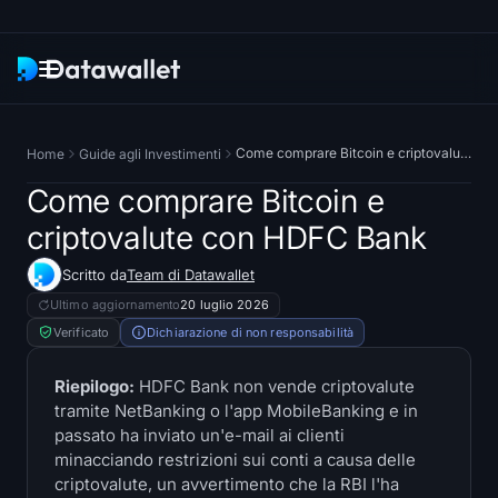
Newsletter
Come comprare Bitcoin e criptovalute con HDFC Bank
Home
Guide agli Investimenti
Ricerca
Come comprare Bitcoin e
criptovalute con HDFC Bank
Tracciatori di ETF
Scritto da
Team di Datawallet
ETF Bitcoin
Ultimo aggiornamento
20 luglio 2026
Verificato
Dichiarazione di non responsabilità
ETF su Ethereum
Riepilogo:
HDFC Bank non vende criptovalute
tramite NetBanking o l'app MobileBanking e in
ETF su Solana
passato ha inviato un'e-mail ai clienti
minacciando restrizioni sui conti a causa delle
Hyperliquid ETF
criptovalute, un avvertimento che la RBI l'ha