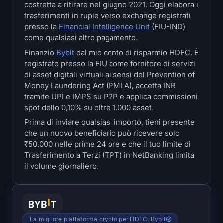
costretta a ritirare nel giugno 2021. Oggi elabora i
Tesorerie
trasferimenti in rupie verso exchange registrati
presso la
Financial Intelligence Unit
(FIU-IND)
Riserve Bitcoin
come qualsiasi altro pagamento.
Finanzio
Bybit
dal mio conto di risparmio HDFC. È
Titoli di Stato di Ethereum
registrato presso la FIU come fornitore di servizi
di asset digitali virtuali ai sensi del Prevention of
Treasuries di Solana
Money Laundering Act (PMLA), accetta INR
tramite UPI e IMPS su P2P e applica commissioni
spot dello 0,10% su oltre 1.000 asset.
Hyperliquid Treasuries
Prima di inviare qualsiasi importo, tieni presente
Liquidations
che un nuovo beneficiario può ricevere solo
₹50.000 nelle prime 24 ore e che il tuo limite di
Trasferimento a Terzi (TPT) in NetBanking limita
Tutte le Liquidations
il volume giornaliero.
Mappa di calore di BTC
Mappa termica di ETH
La migliore piattaforma crypto per HDFC: Bybit