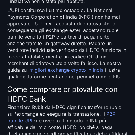
l'iniziativa non è stata più ripetuta.
Iscriviti
Accedi
L'UPI costituisce l'ultimo ostacolo. La National
Payments Corporation of India (NPCI) non ha mai
Lingua
approvato l'UPI per l'acquisto di criptovalute, di
conseguenza gli exchange esteri accettano rupie
tramite venditori P2P e partner di pagamento
anziché tramite un gateway diretto. Pagare un
venditore individuale verificato da HDFC funziona in
modo affidabile, mentre un codice QR di un
merchant di criptovalute a volte fallisce. La nostra
guida sui
migliori exchange crypto in India
illustra
quali piattaforme rientrano nel perimetro della FIU.
Come comprare criptovalute con
HDFC Bank
Finanziare Bybit da HDFC significa trasferire rupie
sull'exchange ed eseguire la transazione. Il
P2P
tramite UPI
si è rivelato il metodo in INR più
affidabile dal mio conto HDFC, poiché si paga
direttamente un venditore verificato anziché affidarsi