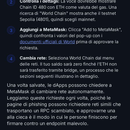
Controlla i dettagli:
La voce dovrebbe mostrare
Chain ID 480 con ETH come valuta del gas. Una
ricerca di "World Chain" mostra anche il testnet
Sepolia (4801), quindi scegli mainnet.
Aggiungi a MetaMask:
Clicca "Add to MetaMask",
quindi confronta i valori del pop-up con i
documenti ufficiali di World
prima di approvare la
richiesta.
Cambia rete:
Seleziona World Chain dal menu
delle reti. Il tuo saldo sarà zero finché l'ETH non
sarà trasferito tramite bridge, un processo che le
sezioni seguenti illustrano in dettaglio.
Una volta salvate, le dApps possono chiedere a
MetaMask di cambiare rete autonomamente.
Leggiamo queste richieste ogni volta, poiché le
pagine di phishing possono richiedere reti simili che
trasportano un RPC scambiato, e approvarne una
alla cieca è il modo in cui le persone finiscono per
firmare contro un endpoint malevolo.