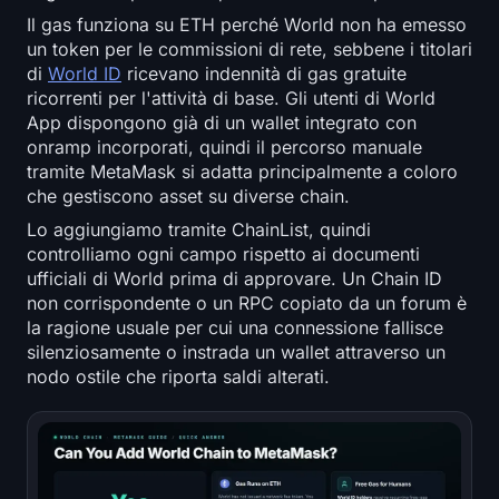
Open Interest
Il gas funziona su ETH perché World non ha emesso
un token per le commissioni di rete, sebbene i titolari
Valore Totale Bloccato
di
World ID
ricevano indennità di gas gratuite
ricorrenti per l'attività di base. Gli utenti di World
Rainbow Chart
App dispongono già di un wallet integrato con
onramp incorporati, quindi il percorso manuale
tramite MetaMask si adatta principalmente a coloro
Conto alla rovescia dell'halving
che gestiscono asset su diverse chain.
ETH Gas Tracker
Lo aggiungiamo tramite ChainList, quindi
controlliamo ogni campo rispetto ai documenti
ufficiali di World prima di approvare. Un Chain ID
Tracker di Portafoglio Crypto
non corrispondente o un RPC copiato da un forum è
la ragione usuale per cui una connessione fallisce
Calcolatore di Staking Crypto
silenziosamente o instrada un wallet attraverso un
nodo ostile che riporta saldi alterati.
Chi siamo