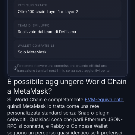
Heatmap SOL
RETI SUPPORTATE
Oltre 100 chain Layer 1 e Layer 2
Heatmap HYPE
TEAM DI SVILUPPO
Realizzato dal team di Defillama
Heatmap ZEC
WALLET COMPATIBILI
Dati di Mercato
Solo MetaMask
Dominanza Bitcoin
Potremmo ricevere una commissione quando effettui una
transazione tramite i nostri link, senza costi aggiuntivi per te.
Altcoin Season Index
È possibile aggiungere World Chain
a MetaMask?
Indice di Paura e Avidità
Sì. World Chain è completamente
EVM-equivalente
,
quindi MetaMask lo tratta come una rete
Heatmap RSI
personalizzata standard senza Snap o plugin
coinvolti. Qualsiasi cosa che parli Ethereum JSON-
Funding Rates
RPC si connette, e Rabby o Coinbase Wallet
seguono un percorso quasi identico se li preferisci.