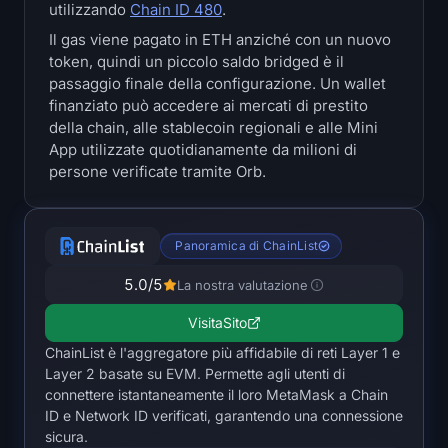
utilizzando
Chain ID 480
.
Tesorerie
Il gas viene pagato in ETH anziché con un nuovo
token, quindi un piccolo saldo bridged è il
Tesorerie Bitcoin
passaggio finale della configurazione. Un wallet
finanziato può accedere ai mercati di prestito
Tesorerie Ethereum
della chain, alle stablecoin regionali e alle Mini
App utilizzate quotidianamente da milioni di
Tesorerie Solana
persone verificate tramite Orb.
Tesorerie Hyperliquid
Panoramica di ChainList
Liquidations
5.0
/5
La nostra valutazione
Tutte le Liquidations
Visita
Sito
ChainList è l'aggregatore più affidabile di reti Layer 1 e
Heatmap BTC
Layer 2 basate su EVM. Permette agli utenti di
connettere istantaneamente il loro MetaMask a Chain
Heatmap ETH
ID e Network ID verificati, garantendo una connessione
sicura.