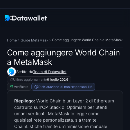
Newsletter
Come aggiungere World Chain a MetaMask
Home
Guide MetaMask
Ricerca
Come aggiungere World Chain
a MetaMask
ETF Tracker
Scritto da
Team di Datawallet
Bitcoin ETFs
Ultimo aggiornamento
6 luglio 2026
Verificato
Dichiarazione di non responsabilità
Ethereum ETFs
Riepilogo:
World Chain è un Layer 2 di Ethereum
costruito sull'OP Stack di Optimism per utenti
Solana ETFs
umani verificati. MetaMask lo legge come
qualsiasi rete personalizzata, sia tramite
Hyperliquid ETFs
ChainList che tramite un'immissione manuale