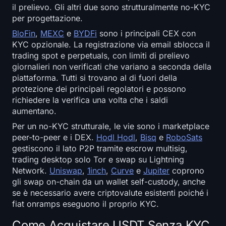
Open Interest
il prelievo. Gli altri due sono strutturalmente no-KYC
per progettazione.
Valore Totale Bloccato
BloFin
,
MEXC
e
BYDFi
sono i principali CEX con
KYC opzionale. La registrazione via email sblocca il
Rainbow Chart
trading spot e perpetuals, con limiti di prelievo
giornalieri non verificati che variano a seconda della
piattaforma. Tutti si trovano al di fuori della
Conto alla rovescia dell'halving
protezione dei principali regolatori e possono
richiedere la verifica una volta che i saldi
ETH Gas Tracker
aumentano.
Per un no-KYC strutturale, le vie sono i marketplace
Tracker di Portafoglio Crypto
peer-to-peer e i DEX.
Hodl Hodl
,
Bisq
e
RoboSats
gestiscono il lato P2P tramite escrow multisig,
Calcolatore di Staking Crypto
trading desktop solo Tor e swap su Lightning
Network.
Uniswap
,
1inch
,
Curve
e
Jupiter
coprono
Chi siamo
gli swap on-chain da un wallet self-custody, anche
se è necessario avere criptovalute esistenti poiché i
fiat onramps eseguono il proprio KYC.
Come Acquistare USDT Senza KYC