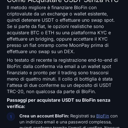
Iscriviti
Accedi
Il metodo migliore è finanziare BloFin con
criptovalute da un exchange o wallet esistente,
Lingua
quindi detenere USDT o effettuare uno swap spot.
Se si parte da fiat, le opzioni realistiche sono
acquistare BTC o ETH su una piattaforma KYC e
effettuare un bridging, oppure accettare il KYC
presso un fiat onramp come MoonPay prima di
effettuare uno swap su un DEX.
Ho testato di recente la registrazione end-to-end di
BloFin: dalla conferma via email a un wallet spot
finanziato e pronto per il trading sono trascorsi
meno di quattro minuti. Il collo di bottiglia è stata
l'attesa di due conferme su un deposito di USDT
TRC-20, non qualcosa da parte di BloFin.
Passaggi per acquistare USDT su BloFin senza
verifica:
Crea un account BloFin:
Registrati su
BloFin
con
un indirizzo email e una password complessa,