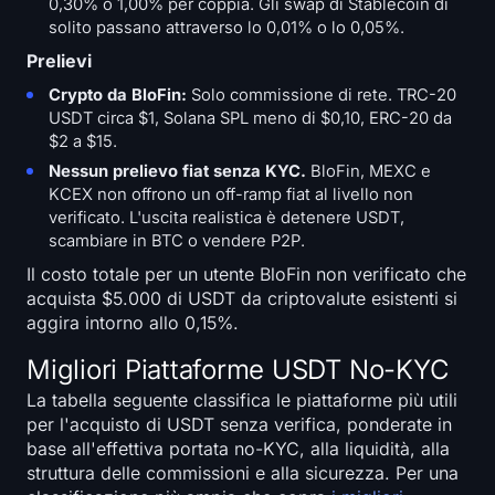
0,30% o 1,00% per coppia. Gli swap di Stablecoin di
solito passano attraverso lo 0,01% o lo 0,05%.
Prelievi
Crypto da BloFin:
Solo commissione di rete. TRC-20
USDT circa $1, Solana SPL meno di $0,10, ERC-20 da
$2 a $15.
Nessun prelievo fiat senza KYC.
BloFin, MEXC e
KCEX non offrono un off-ramp fiat al livello non
verificato. L'uscita realistica è detenere USDT,
scambiare in BTC o vendere P2P.
Il costo totale per un utente BloFin non verificato che
acquista $5.000 di USDT da criptovalute esistenti si
aggira intorno allo 0,15%.
Migliori Piattaforme USDT No-KYC
La tabella seguente classifica le piattaforme più utili
per l'acquisto di USDT senza verifica, ponderate in
base all'effettiva portata no-KYC, alla liquidità, alla
struttura delle commissioni e alla sicurezza. Per una