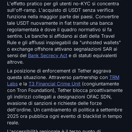
L'effetto pratico per gli utenti no-KYC si concentra
sull'off-ramp. L'acquisto di USDT senza verifica
funziona nella maggior parte dei paesi. Convertire
tale USDT nuovamente in fiat tramite una banca
regolamentata è dove il quadro normativo si fa
sentire. Le banche si affidano ai dati della Travel
Rule e gli afflussi inspiegabili da "unhosted wallets"
o exchange offshore attivano segnalazioni SAR ai
sensi del
Bank Secrecy Act
e di statuti equivalenti
altrove.
La posizione di enforcement di Tether aggrava
questa situazione. Attraverso partnership con
TRM
Labs
e la
T3 Financial Crime Unit
(congiuntamente
con Tron Foundation), Tether blocca proattivamente
gli indirizzi collegati a designazioni OFAC SDN,
evasione di sanzioni e richieste delle forze
dell'ordine. Un cambiamento di politica a settembre
2025 ora pubblica ogni evento di blacklist in tempo
reale.
L'accessibilità regionale è il terzo punto di