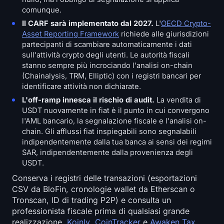
comunque.
Il CARF sarà implementato dal 2027.
L'
OECD Crypto-
Asset Reporting Framework
richiede alle giurisdizioni
partecipanti di scambiare automaticamente i dati
sull'attività crypto degli utenti. Le autorità fiscali
stanno sempre più incrociando l'analisi on-chain
(Chainalysis, TRM, Elliptic) con i registri bancari per
identificare attività non dichiarate.
L'off-ramp innesca il rischio di audit.
La vendita di
USDT nuovamente in fiat è il punto in cui convergono
l'AML bancario, la segnalazione fiscale e l'analisi on-
chain. Gli afflussi fiat inspiegabili sono segnalabili
indipendentemente dalla tua banca ai sensi dei regimi
SAR, indipendentemente dalla provenienza degli
USDT.
Conserva i registri delle transazioni (esportazioni
CSV da BloFin, cronologie wallet da Etherscan o
Tronscan, ID di trading P2P) e consulta un
professionista fiscale prima di qualsiasi grande
realizzazione.
Koinly
,
CoinTracker
e
Awaken Tax