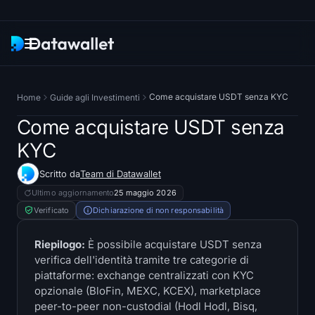
Newsletter
Come acquistare USDT senza KYC
Home
Guide agli Investimenti
Ricerca
Come acquistare USDT senza
KYC
ETF Tracker
Scritto da
Team di Datawallet
Bitcoin ETFs
Ultimo aggiornamento
25 maggio 2026
Verificato
Dichiarazione di non responsabilità
Ethereum ETFs
Riepilogo:
È possibile acquistare USDT senza
verifica dell'identità tramite tre categorie di
Solana ETFs
piattaforme: exchange centralizzati con KYC
opzionale (BloFin, MEXC, KCEX), marketplace
Hyperliquid ETFs
peer-to-peer non-custodial (Hodl Hodl, Bisq,