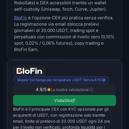
RoboSats) e DEX accessibili tramite un wallet
Tesorerie
self-custody (Uniswap, 1inch, Curve, Jupiter).
BloFin
è l'opzione CEX più pratica senza verifica.
Tesorerie Bitcoin
La registrazione via email sblocca prelievi
giornalieri di 20.000 USDT, trading spot e
Tesorerie Ethereum
perpetuals con commissioni di livello zero (0,10%
spot, 0,02% / 0,06% futures), copy trading e
Tesorerie Solana
BloFin Earn.
Tesorerie Hyperliquid
Liquidations
Miglior Exchange per Acquistare USDT Senza KYC
4.9
/5
La nostra valutazione
Tutte le Liquidations
Visita
Sito
Heatmap BTC
BloFin è il principale CEX con KYC opzionale per gli
acquirenti di USDT, con registrazione solo tramite
Heatmap ETH
email, limite di prelievo di 20.000 USDT ogni 24 ore
per il livello non verificato, profonda liquidità per i