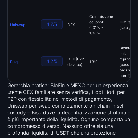
Commissione
del pool:
Illimitato
4,7/5
Uniswap
DEX
0,01% -
(solo gas)
1,00%
Basato
sulla
DEX (P2P
reputazio
4.2/5
Bisq
1.3%
desktop)
(bassi limit
per i nuovi
utenti)
Gerarchia pratica: BloFin e MEXC per un'esperienza
utente CEX familiare senza verifica, Hodl Hodl per il
P2P con flessibilità nei metodi di pagamento,
Uniswap per swap completamente on-chain in self-
custody e Bisq dove la decentralizzazione strutturale
è più importante della liquidità. Ognuno comporta un
compromesso diverso. Nessuno offre sia una
profonda liquidità di USDT che una protezione