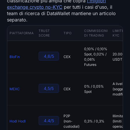
classificazione più ampia che copra
i migliori
exchange crypto no-KYC
per tutti i casi d'uso, il
team di ricerca di DataWallet mantiene un articolo
separato.
TRUST
COMMISSIONI
LIMITE NO
PIATTAFORMA
TIPO
SCORE
DI TRADING
KYC
0,10% / 0,10%
Spot, 0,02% /
20.000
4,6/5
BloFin
CEX
0,06%
USDT / 24
Futures
A livelli
0% / 0,05%
4,5/5
MEXC
CEX
(soggetto 
Spot
modifiche)
P2P
Illimitato
4.4/5
Hodl Hodl
(non-
0,3% / 0,3%
(limiti per
custodial)
operazion