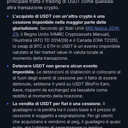
principale tratta il trading di USDT come qualsiasi
altra transazione crypto.
L'acquisto di USDT con un'altra crypto è una
cessione imponibile nella maggior parte delle
giurisdizioni.
Secondo gli Stati Uniti (
IRS Notice 2014-
21
), il Regno Unito (HMRC Cryptoassets Manual),
l'Australia (ATO TD 2014/26) e il Canada (CRA T2125),
lo swap di BTC o ETH in USDT è un evento imponibile
valutato al fair market value in valuta locale al
momento della transazione.
Detenere USDT non genera alcun evento
imponibile.
Le detenzioni di stablecoin si collocano al
di fuori degli eventi di cessione per il fatto di essere
detenute, sebbene il yield su USDT (BloFin Earn,
Aave, risparmi da exchange) sia tassabile come
reddito al momento della ricezione.
La vendita di USDT per fiat è una cessione.
Il
guadagno o la perdita tra il costo base e il prezzo di
cessione è soggetto a segnalazione. Per gli utenti
che acquistano e vendono al peg, il guadagno è quasi
nullo, ma l'obbligo di segnalazione si applica