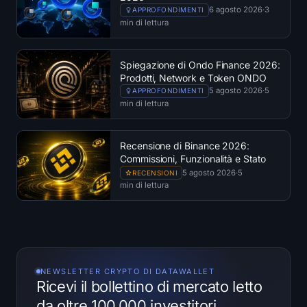
6 agosto 2026
·
3
APPROFONDIMENTI
min di lettura
Spiegazione di Ondo Finance 2026:
Prodotti, Network e Token ONDO
5 agosto 2026
·
5
APPROFONDIMENTI
min di lettura
Recensione di Binance 2026:
Commissioni, Funzionalità e Stato
MiCA nell'EU
5 agosto 2026
·
5
RECENSIONI
min di lettura
NEWSLETTER CRYPTO DI DATAWALLET
Ricevi il bollettino di mercato letto
da oltre 100.000 investitori