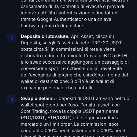
quindi conferma tramite l'email di verifica. Nessun
caricamento di ID, controllo di vivacità o prova di
indirizzo. Abilita l'autenticazione a due fattori
tramite Google Authenticator o una chiave
hardware prima di depositare.
Deposita criptovalute:
Apri Asset, clicca su
Deposita, scegli l'asset e la rete. TRC-20 USDT
costa circa $1 in commissioni di rete e viene
elaborato in due o tre minuti. L'invio di BTC o ETH
e lo swap successivo aggiungono un passaggio di
conversione spot. Le richieste della Travel Rule
dell'exchange di origine che chiedono il nome del
wallet di destinazione: BloFin è un wallet di
exchange personale che controlli.
Swap o detieni:
I depositi di USDT arrivano nel tuo
wallet spot pronti per l'uso. Per altri asset, apri
Spot Trading, trova la coppia USDT pertinente
(BTC/USDT, ETH/USDT) ed esegui un ordine a
mercato o un limit order. Le commissioni spot
sono dello 0,10% per il maker e dello 0,10% per il