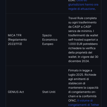
EUR).
Oltre 60
giurisdizioni hanno ora
regole di attuazione
.
Travel Rule completa
su ogni trasferimento
da CASP a CASP
senza de minimis. I
MiCA TFR
Spazio
trasferimenti da wallet
(Regolamento
Economico
self-hosted superiori a
2023/1113)
Europeo
1.000 EUR potrebbero
richiedere la verifica
della proprietà del
wallet. In vigore dal 30
dicembre 2024.
Firmato in legge a
luglio 2025. Richiede
agli emittenti di
stablecoin di
mantenere la capacità
GENIUS Act
Stati Uniti
di congelamento on-
chain e la conformità
OFAC.
Il volume di
congelamenti di Tether