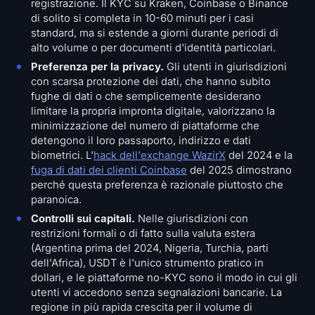
registrazione. Il KYC su Kraken, Coinbase o Binance
di solito si completa in 10-60 minuti per i casi
standard, ma si estende a giorni durante periodi di
alto volume o per documenti d'identità particolari.
Preferenza per la privacy.
Gli utenti in giurisdizioni
con scarsa protezione dei dati, che hanno subito
fughe di dati o che semplicemente desiderano
limitare la propria impronta digitale, valorizzano la
minimizzazione del numero di piattaforme che
detengono il loro passaporto, indirizzo e dati
biometrici. L'
hack dell'exchange WazirX
del 2024 e la
fuga di dati dei clienti Coinbase
del 2025 dimostrano
perché questa preferenza è razionale piuttosto che
paranoica.
Controlli sui capitali.
Nelle giurisdizioni con
restrizioni formali o di fatto sulla valuta estera
(Argentina prima del 2024, Nigeria, Turchia, parti
dell'Africa), USDT è l'unico strumento pratico in
dollari, e le piattaforme no-KYC sono il modo in cui gli
utenti vi accedono senza segnalazioni bancarie. La
regione in più rapida crescita per il volume di