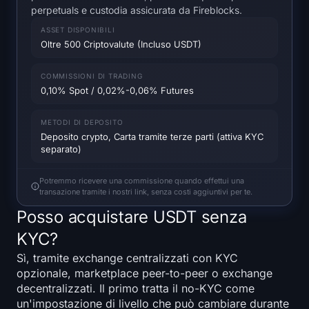
Heatmap SOL
perpetuals e custodia assicurata da Fireblocks.
ASSET DISPONIBILI
Heatmap HYPE
Oltre 500 Criptovalute (Incluso USDT)
Heatmap ZEC
COMMISSIONI DI TRADING
0,10% Spot / 0,02%-0,06% Futures
Dati di Mercato
METODI DI DEPOSITO
Deposito crypto, Carta tramite terze parti (attiva KYC
Dominanza Bitcoin
separato)
Altcoin Season Index
Potremmo ricevere una commissione quando effettui una
transazione tramite i nostri link, senza costi aggiuntivi per te.
Indice di Paura e Avidità
Posso acquistare USDT senza
KYC?
Heatmap RSI
Sì, tramite exchange centralizzati con KYC
opzionale, marketplace peer-to-peer o exchange
Funding Rates
decentralizzati. Il primo tratta il no-KYC come
un'impostazione di livello che può cambiare durante