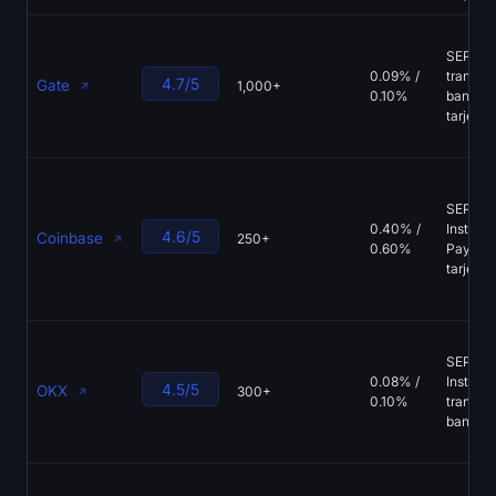
SEPA,
0.09% /
transfe
4.7/5
Gate
1,000+
0.10%
bancari
tarjetas
SEPA, 
0.40% /
Instant,
4.6/5
Coinbase
250+
0.60%
PayPal,
tarjetas
SEPA, 
0.08% /
Instant,
4.5/5
OKX
300+
0.10%
transfe
bancari