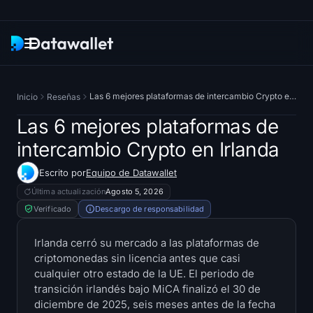
Boletín
Las 6 mejores plataformas de intercambio Crypto en Irlanda
Inicio
Reseñas
Investigación
Las 6 mejores plataformas de
intercambio Crypto en Irlanda
Rastreadores de ETF
Escrito por
Equipo de Datawallet
Bitcoin ETF
Última actualización
Agosto 5, 2026
Verificado
Descargo de responsabilidad
ETF de Ethereum
Irlanda cerró su mercado a las plataformas de
criptomonedas sin licencia antes que casi
Solana ETF
cualquier otro estado de la UE. El periodo de
transición irlandés bajo MiCA finalizó el 30 de
ETF de Hyperliquid
diciembre de 2025, seis meses antes de la fecha