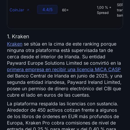
SEPA,
1,00 % +
4.4/5
CoinJar
60+
transfe
Spread
bancari
1. Kraken
Kraken
se sitúa en la cima de este ranking porque
ninguna otra plataforma está supervisada tan de
cerca desde el interior de Irlanda. Su entidad
Payward Europe Solutions Limited se convirtió en la
primera empresa en recibir una licencia MiCA CASP
del Banco Central de Irlanda en junio de 2025, y una
segunda entidad irlandesa, Payward Ireland Limited,
posee un permiso de dinero electrónico del CBI que
cubre el lado en euros de las cuentas.
La plataforma respalda las licencias con sustancia.
Alrededor de 450 activos cotizan frente a algunos
de los libros de órdenes en EUR más profundos de
Europa, Kraken Pro cobra comisiones de nivel de
entrada del 0,25 % para maker y del 0,40 % para