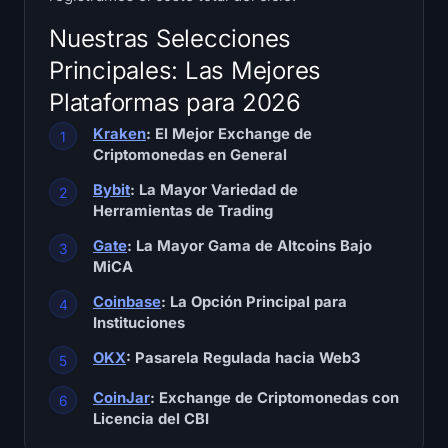
Mapa de calor de SOL
Nuestras Selecciones
Mapa de calor de HYPE
Principales: Las Mejores
Plataformas para 2026
Mapa de calor de ZEC
Kraken
: El Mejor Exchange de
Criptomonedas en General
Datos de Mercado
Bybit
: La Mayor Variedad de
Dominancia de Bitcoin
Herramientas de Trading
Gate
: La Mayor Gama de Altcoins Bajo
Índice de Altcoin Season
MiCA
Coinbase
: La Opción Principal para
Índice de Miedo y Avaricia
Instituciones
Mapa de calor del RSI
OKX
: Pasarela Regulada hacia Web3
CoinJar
: Exchange de Criptomonedas con
Funding Rates
Licencia del CBI