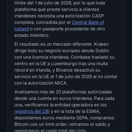
límite del 1 de julio de 2026, por lo que toda
Tesorerías
plataforma que preste servicio a clientes
irlandeses necesita una autorización CASP
Reservas de Bitcoin
completa, concedida por el
Central Bank of
Ireland
o con pasaporte procedente de otro
Tesorerías de Ethereum
estado miembro.
El resultado es un mercado diferente. Kraken
Tesorerías de Solana
dirige todo su negocio europeo desde Dublín
con una licencia irlandesa, Coinbase trasladó su
centro en la UE a Luxemburgo tras una multa
Hyperliquid Treasuries
récord en Irlanda, y Binance desactivó su
servicio en la UE el 1 de julio de 2026 al no contar
Liquidations
con la autorización MiCA.
Analizamos más de 20 plataformas autorizadas
Todas las Liquidations
desde una cuenta en euros irlandesa. Para cada
una, verificamos la entidad operadora en los
Mapa de calor de BTC
registros del CBI
y en la lista de la ESMA,
depositamos euros mediante SEPA, compramos
Mapa de calor de ETH
Bitcoin con un limit order, retiramos el saldo y
registramos el coste total del ciclo.