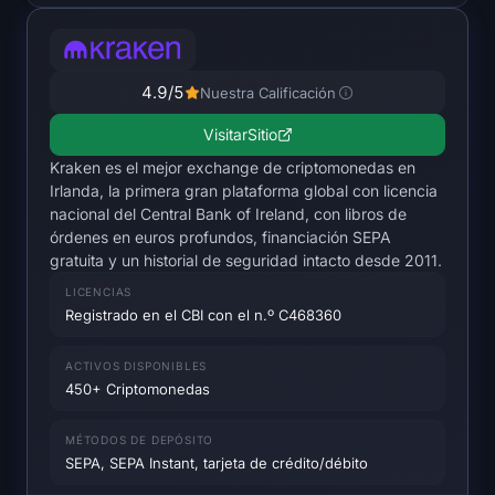
Open Interest
Valor Total Bloqueado
4.9
/5
Nuestra Calificación
Rainbow Chart
Visitar
Sitio
Kraken es el mejor exchange de criptomonedas en
Cuenta regresiva del halving
Irlanda, la primera gran plataforma global con licencia
nacional del Central Bank of Ireland, con libros de
Rastreador de gas de ETH
órdenes en euros profundos, financiación SEPA
gratuita y un historial de seguridad intacto desde 2011.
Rastreador de cartera de criptomonedas
LICENCIAS
Registrado en el CBI con el n.º C468360
Calculadora de staking de criptomonedas
ACTIVOS DISPONIBLES
Acerca de
450+ Criptomonedas
MÉTODOS DE DEPÓSITO
SEPA, SEPA Instant, tarjeta de crédito/débito