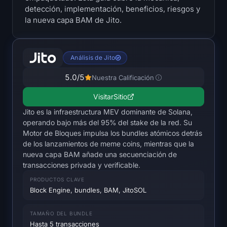
Mapa de calor de SOL
detección, implementación, beneficios, riesgos y
la nueva capa BAM de Jito.
Mapa de calor de HYPE
Mapa de calor de ZEC
Análisis de Jito
5.0
/5
Nuestra Calificación
Datos de Mercado
Visitar
Sitio
Dominancia de Bitcoin
Jito es la infraestructura MEV dominante de Solana,
operando bajo más del 95% del stake de la red. Su
Índice de Altcoin Season
Motor de Bloques impulsa los bundles atómicos detrás
de los lanzamientos de meme coins, mientras que la
nueva capa BAM añade una secuenciación de
Índice de Miedo y Avaricia
transacciones privada y verificable.
Mapa de calor RSI
PRODUCTOS CLAVE
Block Engine, bundles, BAM, JitoSOL
Funding Rates
TAMAÑO DEL BUNDLE
Hasta 5 transacciones