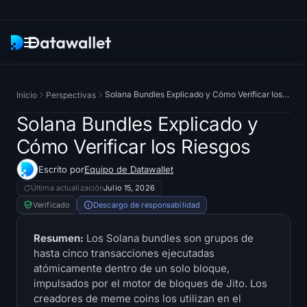
Boletín
Solana Bundles Explicado y Cómo Verificar los Riesgos
Inicio
Perspectivas
Investigación
Solana Bundles Explicado y
Cómo Verificar los Riesgos
Rastreadores de ETF
Escrito por
Equipo de Datawallet
ETFs de Bitcoin
Última actualización
Julio 15, 2026
Verificado
Descargo de responsabilidad
ETFs de Ethereum
Resumen:
Los Solana bundles son grupos de
hasta cinco transacciones ejecutadas
ETFs de Solana
atómicamente dentro de un solo bloque,
impulsados por el motor de bloques de Jito. Los
ETFs de Hyperliquid
creadores de meme coins los utilizan en el