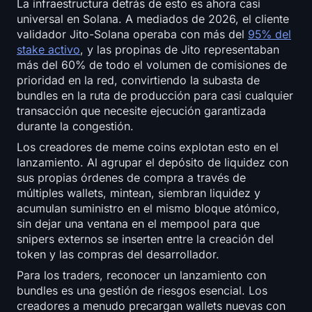
La infraestructura detrás de esto es ahora casi
Registrarse
Iniciar sesión
universal en Solana. A mediados de 2026, el cliente
validador Jito-Solana operaba con más del
95% del
Idioma
stake activo
, y las propinas de Jito representaban
más del 60% de todo el volumen de comisiones de
prioridad en la red, convirtiendo la subasta de
bundles en la ruta de producción para casi cualquier
transacción que necesite ejecución garantizada
durante la congestión.
Los creadores de meme coins explotan esto en el
lanzamiento. Al agrupar el depósito de liquidez con
sus propias órdenes de compra a través de
múltiples wallets, mintean, siembran liquidez y
acumulan suministro en el mismo bloque atómico,
sin dejar una ventana en el mempool para que
snipers externos se inserten entre la creación del
token y las compras del desarrollador.
Para los traders, reconocer un lanzamiento con
bundles es una gestión de riesgos esencial. Los
creadores a menudo precargan wallets nuevas con