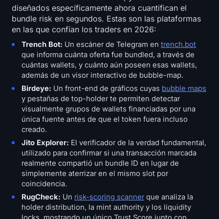
diseñados específicamente ahora cuantifican el
bundle risk en segundos. Estas son las plataformas
en las que confían los traders en 2026:
Trench Bot:
Un escáner de Telegram en
trench.bot
que informa cuánta oferta fue bundled, a través de
cuántas wallets, y cuánto aún poseen esas wallets,
además de un visor interactivo de bubble-map.
Birdeye:
Un front-end de gráficos cuyas
bubble maps
y pestañas de top-holder te permiten detectar
visualmente grupos de wallets financiadas por una
única fuente antes de que el token fuera incluso
creado.
Jito Explorer:
El verificador de la verdad fundamental,
utilizado para confirmar si una transacción marcada
realmente compartió un bundle ID en lugar de
simplemente aterrizar en el mismo slot por
coincidencia.
RugCheck:
Un
risk-scoring scanner
que analiza la
holder distribution, la mint authority y los liquidity
locks, mostrando un único Trust Score junto con