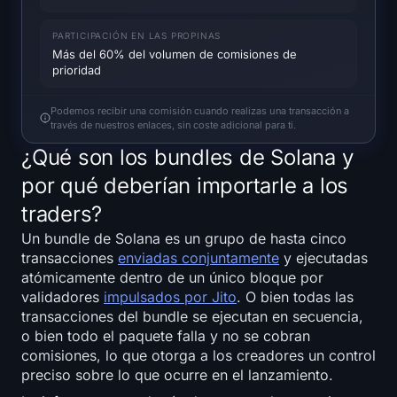
Open Interest
PARTICIPACIÓN EN LAS PROPINAS
Valor Total Bloqueado
Más del 60% del volumen de comisiones de
prioridad
Rainbow Chart
Podemos recibir una comisión cuando realizas una transacción a
través de nuestros enlaces, sin coste adicional para ti.
Cuenta regresiva del halving
¿Qué son los bundles de Solana y
Rastreador de gas de ETH
por qué deberían importarle a los
traders?
Rastreador de cartera de criptomonedas
Un bundle de Solana es un grupo de hasta cinco
transacciones
enviadas conjuntamente
y ejecutadas
Calculadora de staking de criptomonedas
atómicamente dentro de un único bloque por
validadores
impulsados por Jito
. O bien todas las
Acerca de
transacciones del bundle se ejecutan en secuencia,
o bien todo el paquete falla y no se cobran
comisiones, lo que otorga a los creadores un control
preciso sobre lo que ocurre en el lanzamiento.