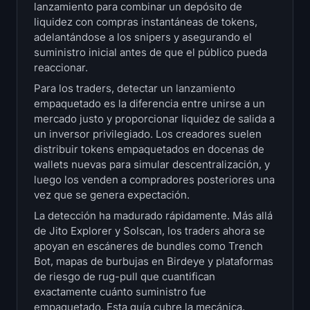
lanzamiento para combinar un depósito de
Tesorerías
liquidez con compras instantáneas de tokens,
adelantándose a los snipers y asegurando el
Tesorerías de Bitcoin
suministro inicial antes de que el público pueda
reaccionar.
Tesorerías de Ethereum
Para los traders, detectar un lanzamiento
empaquetado es la diferencia entre unirse a un
Tesorerías de Solana
mercado justo y proporcionar liquidez de salida a
un inversor privilegiado. Los creadores suelen
distribuir tokens empaquetados en docenas de
Tesorerías de Hyperliquid
wallets nuevas para simular descentralización, y
luego los venden a compradores posteriores una
Liquidations
vez que se genera expectación.
La detección ha madurado rápidamente. Más allá
Todas las Liquidations
de Jito Explorer y Solscan, los traders ahora se
apoyan en escáneres de bundles como Trench
Mapa de calor de BTC
Bot, mapas de burbujas en Birdeye y plataformas
de riesgo de rug-pull que cuantifican
Mapa de calor de ETH
exactamente cuánto suministro fue
empaquetado. Esta guía cubre la mecánica,