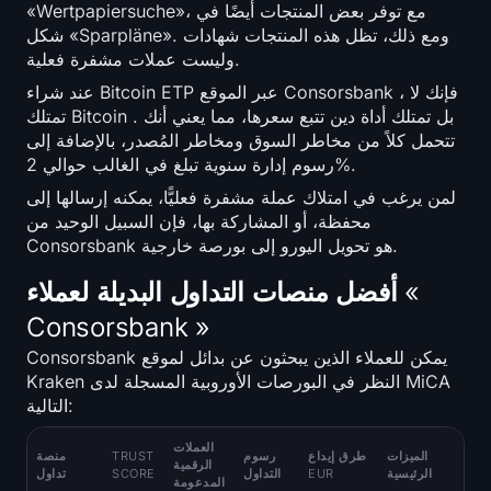
«Wertpapiersuche»، مع توفر بعض المنتجات أيضًا في
شكل «Sparpläne». ومع ذلك، تظل هذه المنتجات شهادات
وليست عملات مشفرة فعلية.
عند شراء Bitcoin ETP عبر الموقع Consorsbank ، فإنك لا
تمتلك Bitcoin . بل تمتلك أداة دين تتبع سعرها، مما يعني أنك
تتحمل كلاً من مخاطر السوق ومخاطر المُصدر، بالإضافة إلى
رسوم إدارة سنوية تبلغ في الغالب حوالي 2%.
لمن يرغب في امتلاك عملة مشفرة فعليًّا، يمكنه إرسالها إلى
محفظة، أو المشاركة بها، فإن السبيل الوحيد من
Consorsbank هو تحويل اليورو إلى بورصة خارجية.
أفضل منصات التداول البديلة لعملاء «
Consorsbank »
Consorsbank يمكن للعملاء الذين يبحثون عن بدائل لموقع
Kraken النظر في البورصات الأوروبية المسجلة لدى MiCA
التالية:
العملات
الميزات
طرق إيداع
رسوم
TRUST
منصة
الرقمية
الرئيسية
EUR
التداول
SCORE
تداول
المدعومة