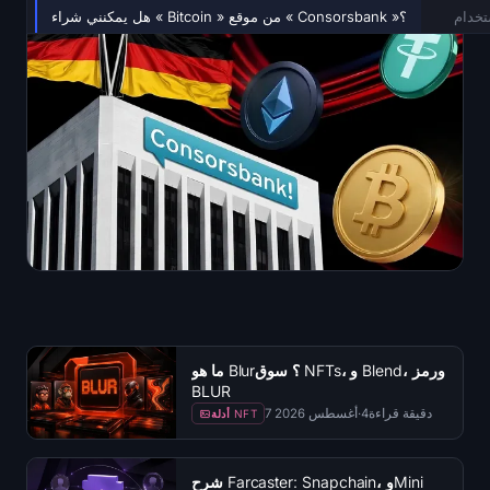
هل يمكنني شراء « Bitcoin » من موقع « Consorsbank »؟
ما هو Blur؟ سوق NFTs، و Blend، ورمز
BLUR
دقيقة قراءة
4
·
7 أغسطس 2026
أدلة NFT
شرح Farcaster: Snapchain، وMini