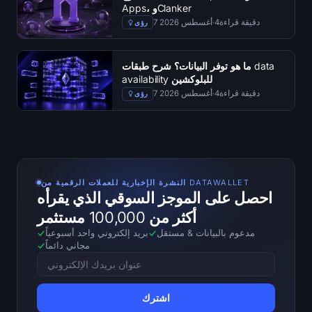
Apps، وClanker
دقيقة قراءة
4
·
7 أغسطس 2026
رؤى
ما هو توفر البيانات؟ شرح طبقات data
availability للبلوكشين
دقيقة قراءة
4
·
7 أغسطس 2026
رؤى
النشرة الإخبارية للعملات الرقمية من DATAWALLET
احصل على الموجز السوقي الذي يقرأه
أكثر من 100,000 مستثمر
مدعوم بالبيانات
&
مستقل
بريد إلكتروني واحد أسبوعياً
مجاني دائماً