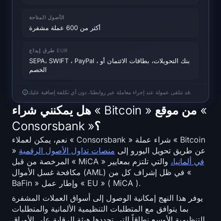
خريطة حرارة SOL
الأصول المتاحة
أكثر من 600 عملة مشفرة
خريطة حرارة HYPE
طرق إيداع EUR
خريطة الحرارة ZEC
SEPA، SWIFT ، PayPal ، بنك التحويلات، بطاقات الائتمان أو
الخصم
بيانات السوق
قد نتلقى عمولة عند إجراء معاملة عبر روابطنا، دون أي تكلفة إضافية عليك.
هيمنة Bitcoin
هل يمكنني شراء « Bitcoin » من موقع «
Consorsbank »؟
Altcoin Season Index
نعم، يمكن لعملاء « Consorsbank » شراء عملة « Bitcoin
» عن طريق تحويل اليورو إلى
منصات تداول الأصول الرقمية
مؤشر الخوف والجشع
في ألمانيا،
والتي تلتزم بمعايير
المرخصة من قبل « MiCA »
مكافحة غسل الأموال (AML) في ظل إشراف كل من «
خريطة حرارة RSI
BaFin » وإطار عمل « EU » ( MiCA ).
يوفر هذا النهج إمكانية الوصول إلى أسواق العملات المشفرة
funding rates
بما يتوافق مع المتطلبات التنظيمية الألمانية والمتطلبات
التنظيمية الأوسع نطاقاً التي تحددها هيئة الرقابة على الأوراق