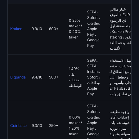
خيار مثالي
SEPA،
لموقع « EUR »
Sofort ،
ذي الرسوم
0.25%
بطاقات،
المنخفضةتداول
maker /
Kraken
9.9/10
600+
Apple
0.40%
، Kraken Pro،
Pay ،
staking ، عقود
taker
Google
آجلة، ودعم اللغة
Pay
الألمانية
سهل الاستخدام
SEPA،
للمبتدئين، ودعم
SEPA
1.49%
واسع النطاق لـ
Instant،
على
EU ، وخطط
Sofort ،
500+
9.4/10
Bitpanda
صفقات
ادخار، وأسهم، و
بطاقات،
الوساطة
ETFs كل ذلك
Apple
في تطبيق واحد
Pay
SEPA،
واجهة نظيفة،
Sofort ،
إعدادات أمان
بطاقات،
0.60%
قوية، عمليات
Apple
maker /
Coinbase
9.3/10
250+
شراء دورية
Pay ،
1.20%
سهلة، وتجربة
Google
taker