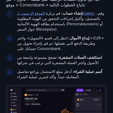
موقع « Consorsbank » باتباع الخطوات التالية:
تسجيل الدخول
التسجيل
، وقم
الموقع الرسمي لـKraken
إنشاء حساب:
قم بزيارة
اللغة
بالتسجيل، وأكمل إجراءات التحقق من الهوية المطلوبة
باستخدام بطاقة الهوية الألمانية (Personalausweis) أو
جواز السفر (Reisepass).
إيداع الأموال:
انتقل إلى قسم «التمويل»، واختر « EUR »
وطريقة الدفع التي تفضلها، ثم قم بإجراء تحويل من
حسابك على Consorsbank .
استكشف العملات المشفرة:
تصفح مجموعة واسعة من
الأصول واختر العملة المشفرة التي ترغب في شرائها.
أتمم عملية الشراء:
أدخل مبلغ الاستثمار، وراجع تفاصيل
المعاملة جيداً، وأكد لتمرير عملية الشراء.