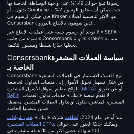
رسومًا تبلغ حوالي 1.49% على واجهة الوساطة الخاصة بها
تداول ، أو Coinbase ، حيث يمكن أن تتجاوز الرسوم 2%،
فإن هيكل الرسوم في Kraken هو الأكثر تنافسية لعملاء
Consorsbank الذين يقومون بالإيداع باليورو.
لا توجد أي رسوم خفية على عمليات الإيداع عبر « SEPA »
سواء من جانب « Consorsbank » أو « Kraken »، مما
يجعلها خيارًا بسيطًا وميسور التكلفة.
Consorsbankسياسة العملات المشفرة
الخاصة بـ
Consorsbank تتيح للعملاء الاستثمار في العملات المشفرة
من خلال تسهيل تحويل الأموال إلى منصات التداول الخاضعة
) أو عن طريق
MiCA
للوائح تنظيم أسواق الأصول المشفرة (
. لا تقدم منصة « بنك » خدمات تداول العملات
BaFin
المشفرة المباشرة تداول أو تداول العملات المشفرة محفظة
ضمن منصتها الخاصة.
منذ أواخر عام 2024،
أطلقت
شركة « بنك »
بعض شهادات
. ويمكنك حاليًا العثور على حوالي
العملات المشفرة ETPs
100 شهادة تغطي أكثر من 15 عملة مشفرة في