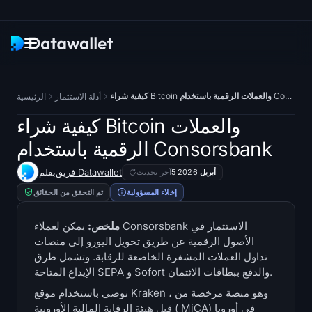
النشرة الإخبارية
كيفية شراء Bitcoin والعملات الرقمية باستخدام Consorsbank
أدلة الاستثمار
الرئيسية
بحث
كيفية شراء Bitcoin والعملات
الرقمية باستخدام Consorsbank
متعقبات ETF
فريق Datawallet
بقلم
5 أبريل 2026
آخر تحديث
Bitcoin ETFs
إخلاء المسؤولية
تم التحقق من الحقائق
Ethereum ETFs
ملخص:
يمكن لعملاء Consorsbank الاستثمار في
الأصول الرقمية عن طريق تحويل اليورو إلى منصات
تداول العملات المشفرة الخاضعة للرقابة. وتشمل طرق
صناديق Solana ETFs
الإيداع المتاحة SEPA و Sofort والدفع ببطاقات الائتمان.
صناديق ETFs في Hyperliquid
نوصي باستخدام موقع Kraken ، وهو منصة مرخصة من
قبل هيئة الرقابة المالية الأوروبية ( MiCA) في أوروبا