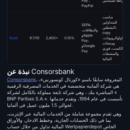
رائعة للمبتدئين
Pay ،
PayPal
مناسب
للمتداولين
SEPA،
النشطين،
والبطاقات،
copy
وApple
تداولوالروبوتات،
0.10%
2,400+
9.7/10
Bybit
Pay،
ومنتجات
وGoogle
الكسب، فوري
Pay
والمشتقات
المالية
نبذة عن Consorsbank
، المعروفة سابقًا باسم «كورتال كونسورس»،
Consorsbank
هي شركة ألمانية متخصصة في الخدمات المصرفية الرقمية
المباشرة بنك ، وهي شركة تابعة مملوكة بالكامل لشركة «
BNP Paribas S.A.». تأسست في عام 1994، وتقدم خدماتها
لحوالي 1.5 مليون عميل في ألمانيا.
وهي تقدم مجموعة شاملة من الخدمات المالية عبر الإنترنت،
بما في ذلك الحسابات الجارية، وخطط الادخار، والأوراق
المالية تداول من خلال حساب Wertpapierdepot الخاص