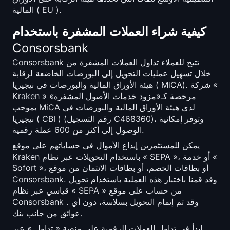
Open Interest
المالية ( EU ).
إجمالي القيمة المحجوزة
كيفية شراء العملات المشفرة باستخدام
Consorsbank
Rainbow Chart
Consorsbank تتيح للعملاء تداول العملات المشفرة من
خلال تسهيل عمليات التحويل إلى البورصات الخاضعة لرقابة
العد التنازلي لـ halving
هيئة الأوراق المالية والبورصات في نيجيريا ( MiCA). شركة «
Kraken » مرخصة كـ«مزود خدمات الأصول المشفرة»
مؤشر gas الخاص بـ ETH
بموجب MiCA لدى هيئة الأوراق المالية والبورصات في
نيجيريا ( CBI ) (رقم التسجيل C468360)، وتوفر إمكانية
متتبع محفظة العملات المشفرة
الوصول إلى أكثر من 600 عملة رقمية.
يمكن للمستثمرين إيداع الأموال في حساباتهم على موقع
حاسبة staking العملات المشفرة
Kraken باستخدام التحويلات عبر نظام « SEPA »، أو خدمة «
Sofort »، أو بطاقات الخصم، أو بطاقات الائتمان من موقع
Consorsbank. وقد قمنا باختبار هذه العملية باستخدام تحويل
حول
قياسي عبر نظام « SEPA » من حساب على موقع
Consorsbank . وقد تم إتمام التحويل بسلاسة، دون أي
عوائق من جانب بنك.
ابدأ في تداول العملات الرقمية على منصة « تداول » عبر