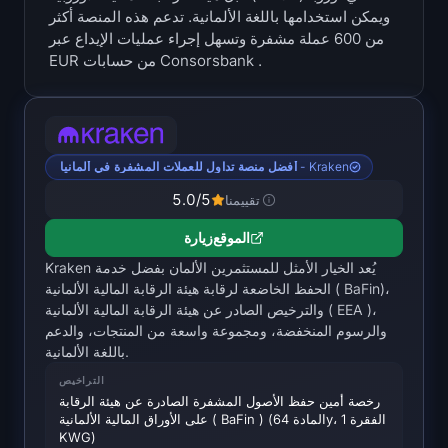
ويمكن استخدامها باللغة الألمانية. تدعم هذه المنصة أكثر
الخزائن
من 600 عملة مشفرة وتسهل إجراء عمليات الإيداع عبر
EUR من حسابات Consorsbank .
خزائن Bitcoin
خزائن Ethereum
خزائن Solana
أفضل منصة تداول للعملات المشفرة في ألمانيا - Kraken
5.0
/5
تقييمنا
خزائن Hyperliquid
الموقع
زيارة
Liquidations
Kraken يُعد الخيار الأمثل للمستثمرين الألمان بفضل خدمة
الحفظ الخاضعة لرقابة هيئة الرقابة المالية الألمانية ( BaFin)،
والترخيص الصادر عن هيئة الرقابة المالية الألمانية ( EEA )،
جميع Liquidations
والرسوم المنخفضة، ومجموعة واسعة من المنتجات، والدعم
باللغة الألمانية.
خريطة حرارة BTC
التراخيص
رخصة أمين حفظ الأصول المشفرة الصادرة عن هيئة الرقابة
خريطة حرارة ETH
على الأوراق المالية الألمانية ( BaFin ) (المادة 64y، الفقرة 1
KWG)