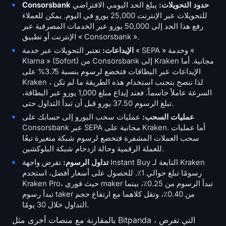
Consorsbank حدود التحويلات:
يبلغ الحد اليومي الافتراضي
للتحويلات عبر الإنترنت 25,000 يورو في اليوم. يمكن للعملاء
رفع هذا الحد إلى 50,000 يورو عبر الخدمات المصرفية عبر
الإنترنت أو تطبيق « Consorsbank ».
الإيداعات:
تعتبر التحويلات عبر خدمة « SEPA » وخدمة «
Klarna » (Sofort) من Consorsbank إلى Kraken مجانية. أما
الإيداعات عبر البطاقات فتخضع لرسوم بنسبة 3.75% على
Kraken ، لذا ننصح بتجنب استخدام هذه الطريقة ما لم تكن
السرعة عاملاً حاسماً. فعند إيداع مبلغ 1,000 يورو عبر البطاقة،
تبلغ الرسوم 37.50 يورو قبل أن تبدأ التداول حتى.
عمليات السحب:
عمليات سحب اليورو إلى حسابك على
Consorsbank عبر SEPA مجانية على Kraken. أما عمليات
سحب العملات المشفرة فتخضع لرسوم شبكة متغيرة تبعًا
للعملة الرقمية وحالة ازدحام شبكة البلوكشين.
تداول الرسوم:
تفرض واجهة Instant Buy التابعة لـ Kraken
رسومًا تبلغ حوالي 1٪. للحصول على أسعار أفضل، استخدم
Kraken Pro، حيث فوري maker تبدأ الرسوم من 0.25٪، بينما
تبدأ رسوم taker من 0.40٪، وتقل كلاهما مع ارتفاع حجم
التداول خلال 30 يومًا.
بالمقارنة مع منصات أخرى مثل Bitpanda ، التي تفرض