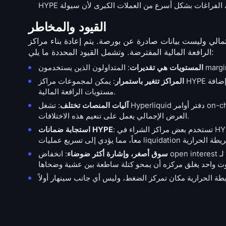
القيود والمخاطر
نات صادرة عن بورصة. يتم إعادة بناء مراكز HYPE من open interest ومعدلات funding ونسب
الرافعة المالية المفترضة. وتشمل القيود المحددة ما يلي:
المستويات هي تقديرات
المراكز تتغير باستمرار
: يمكن لمجموعات مراكز HYPE أن تنكمش في غضون ساعات مع قيام المتداولون بإغلاق الصفقات، أو إضافة margin، أو تبديل
مستويات الرافعة المالية.
آليات المنصات تختلف
: تشغل Hyperliquid دفتر أوامر on-chain مع محرك liquidation خاص به، بينما تستخدم Binance و Bybit نماذج CEX التقليدية.
العرض الإجمالي يعمل على تنعيم هذه الاختلافات.
: تستخدم بعض مراكز الشراء في HYPE عملة HYPE نفسها كـ margin. عندما ينخفض السعر، تنخفض قيمة المركز وقيمة الضمان
استجابة ضمانات HYPE
سوق أصغر، وإشارة أكثر ضوضاء
: انخفاض open interest الإجمالي لـ HYPE يعني أن المراكز الكبيرة الفردية يمكنها تشويه الخريطة الحرارية بشكل ملحوظ.