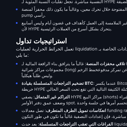
ة خلال تحرك معين، وغالباً ما يكون ذلك محفزاً لمنصة Hyperliquid أو
pump رأسي.
ط غير الملامسة إلى العمل كأهداف في غضون أيام وليس أسابيع
لأن HYPE يتحرك بشكل أسرع من العملات الرئيسية.
استراتيجيات تداول
تعمل الخرائط الحرارية لعمليات liquidation بشكل أفضل كسياق لتحديد المراكز بدلاً من كونها إشارات مستقلة. وتشمل الإعدادات الخاصة بـ HYPE
ما يلي:
تلاقي محفزات المنصة
: غالباً ما يترافق بناء الرافعة المالية لـ HYPE مع طفرات في حجم التداول أو رسوم Hyperliquid. عندما تُظهر الخريطة الحرارية
مجموعات مراكز شرائية (long) جديدة تتشكل بعد رقم قياسي في حجم تداول المنصة أو إعلان عن إعادة شراء، فهذا يعبر عن تمركز مدفوعخمط الزخم
وليس طلباً هيكلياً.
: عندما يكسر Bitcoin منطقة liquidation رئيسية، يتحرك HYPE بنسب مئوية أكبر من BTC أو ETH أو SOL. توضح
تضخيم التراجعات المتسلسلة بقيادة BTC
التراكم غير المتماثل
: يصفي HYPE مراكز البيع (shorts) والشراء (longs) المتراكمة بسرعة أكبر من العملات الكبرى نظراً لارتفاع متوسط الرافعة المالية
انعكاسات تمويل الطرف المتطرف
الفراغات التي تعقب التراجعات المتسلسلة
: بعد حدث liquidation رئيسي، تظهر الخريطة الحرارية فجوات واضحة حيث تمت تصفية الرافعة المالية. يتحرك