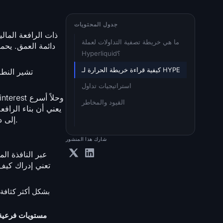
جدول المحتويات
ما هي خريطة تصفية التداولات لعملة 
دائمة العمق. يحم
Hyperliquid؟
كيفية قراءة خريطة الحرارة لـ HYPE
تشير النطا
استراتيجيات تداول
القيود والمخاطر
التداول في المنصة، ويمكن أن يؤدي التدفق في HYPE إلى دفع التمويل إلى مستويات متطرفة نادرًا ما تسجلها العملات الرئيسية الأكبر.
شارك هذا المنشور
مستويات فرعية