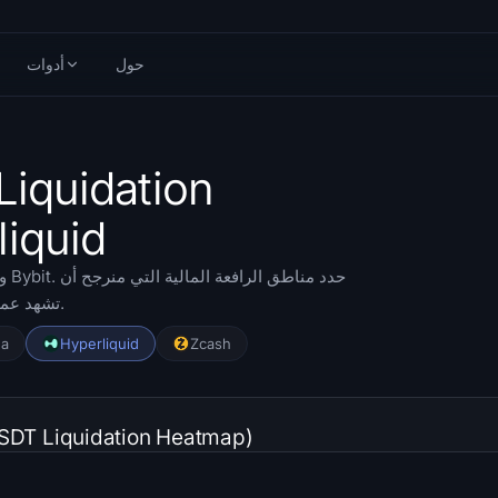
حول
أدوات
Heatmap) لعم
تشهد عمليات بيع وشراء قسرية. يدعم نطاق زمني يصل إلى 90 يوماً فقط.
na
Hyperliquid
Zcash
خريطة تصفية التداولات (ation Heatmap