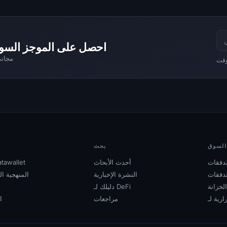
احصل على الموجز السوقي الذي ي
مجاني
 وقت
 السوق
بحث
أحدث الأبحاث
حول awallet
النشرة الإخبارية
المنهجية ال
لخزانة
دليلك لـ DeFi
مراجعات
ا