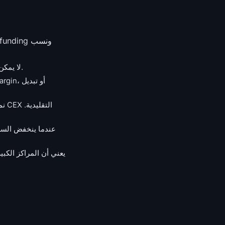
: المتداولون الذين يستخدمون margin متبادل أو ضمانات بديلة لديهم أسعار liquidation لا يمكن للنموذج حسابها بدقة.