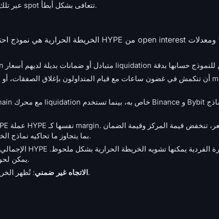
HYPE عبر تلك الفراغات بشكل أسرع من العملات الكبرى لأن سيولة spot تتعافى بشكل أبطأ.
الخريطة الحرارية هي نموذج احتمالي وليست بيا
معاً، مما يؤدي إلى تسريع عمليات liquidation بما يتجاوز ما تحاكيه نماذج الخريطة الحرارية.
يمكن لحوت واحد يغلق مركزه أن يمحو كتلة ساطعة بين عشية وضحاها.
: تُظهر الخريطة الحرارية مكان تمركز الضغط، وليس أي جانب سينهار أولاً.
الاتجاه غير ضمني