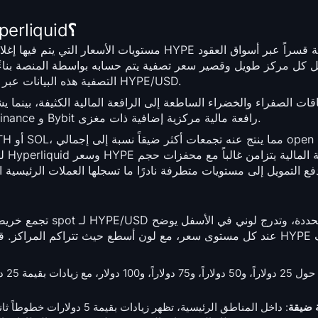
ما هي خريطة تصفية التداولات لعملة Hyperliquid؟
ل كل مركز طويل وقصير سعر تصفية يتم حسابه بواسطة المنصة بناءً
التصفية هذه البيانات عبر آلاف المراكز وتعرضها كطبقة لونية على الرسم البياني لزوج HYPE/USD.
قات الصفراء والخضراء الساطعة إلى الرافعة المالية الكثيفة، بينما 
Hyperliquid دفتر عقود HYPE دائمة الأعمق، بينما تضفي Binance و Bybit رافعة مالية مركزية إضافية ذات مغزى.
للت
تجمع خريطة الحرارة 
 ضيقة
: داخل المناطق الرئيسية، تظه