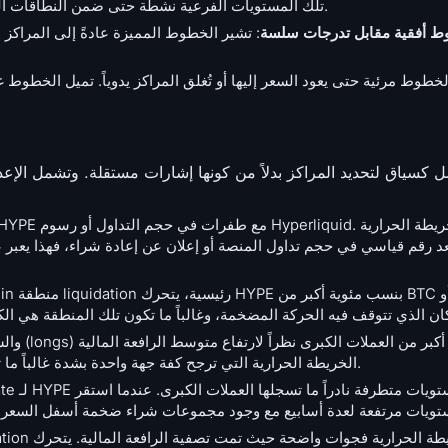
النفسية مباشرة. تجعل تقلبات النسبة المئوية لـ HYPE تلك المستويات الفرعية نشطة حتى ضمن النطاقات الضيقة.
 أفقية مقابل تدرجات سلسة
: تشير الخطوط المميزة عادةً إلى المراكز المفتوح
لخطوط مرئية حتى يعود السعر إليها أو تُغلق المراكز يدوياً. تميل الخطو
وضعف عمق دفتر الأوامر spot. الخريطة الحرارية التي ترجح كفة جهة واحدة بشدة غالباً ما تحسم أمرها في جلسة واحدة.