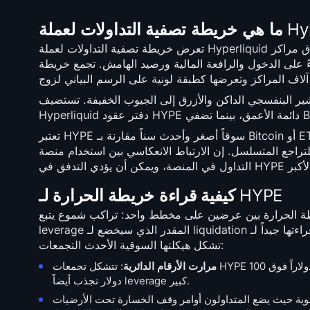
تعرض خريطة تصفية التداولات لعملة Hyperliquid مستويات الأسعار التي يتم فيها إغلاق مراكز HYPE ذات الرافعة المالية قسراً عبر أسواق العقود
 على الدخول والرافعة المالية ورصيد الهامش. تجمع خريطة
يشير البنفسجي الداكن والأزرق إلى الجيوب الخفيفة. تستضيف
تعتبر HYPE سوقاً أصغر وأحدث سناً مقارنة بـ Bitcoin أو ETH أو SOL، مما ينتج عنه تجمعات أكثر ضيقاً نسبة إلى إجمالي open interest وحلاً أسرع
راجع المتسلسل. إن الارتباط الانعكاسي بين استخدام منصة Hyperliquid وسعر HYPE يعني أن بناء الرافعة المالية يتزامن غالباً مع محفزات حجم
كيفية قراءة خريطة الحرارة لـ HYPE
بين عرضين على مخطط واحد: تراكب شموع يتبع spot لـ HYPE/USD عبر النافذة المحددة، وتدرج لوني في الأسفل يوضح
leverage المقدر الذي سيخضع لـ liquidation عند كل مستوى سعر، مع لون أسطع حيث تتراكم المراكز. قراءتها جيداً لـ HYPE تعني إدراك كيف
تشكل هيكلتها السوقية الأحدث التجمعات:
مرارت الأرقام الدائرية
: تتشكل تجمعات HYPE بشكل أكثر كثافة حول 25 دولاراً، و50 دولاراً، و75 دولاراً، و100 دولار، مع زيادات بقيمة 25 دولاراً فوق 100
دولار تجذب أيضاً leverage كبير.
ر زيادات بقيمة 5 دولارات خطوطاً ثانوية حيث يضع المتداولون أوامر وقف الخسارة تحت الأرضيات