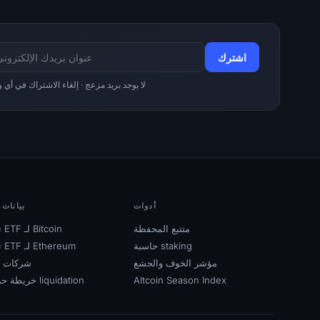
لا يوجد بريد مزعج · إلغاء الاشتراك في أي
أدوات
بيانات
متتبع المحفظة
تدفقات ETF لـ Bitcoin
حاسبة staking
تدفقات ETF لـ Ethereum
مؤشر الخوف والجشع
شركات ا
Altcoin Season Index
خريطة حرارية لـ liquidation