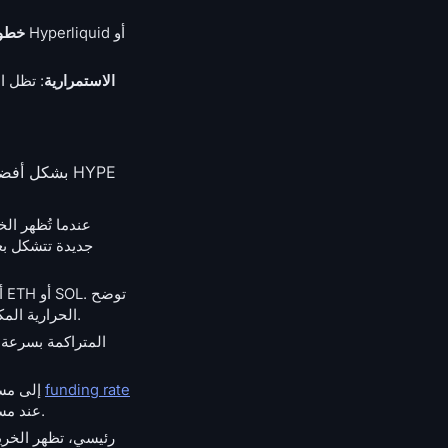
خطوط
الاستمرارية
: تظل ا
خريطة HYPE الحرارية المكان الذي تتوقف فيه الحركة المضخمة، وغالباً ما تكون تلك المنطقة هي الكتلة الكثيفة التالية التي تقع تحت السعر الحالي.
funding rate
: تصل معدلات funding rate لـ HYPE إلى مستويات متطرفة نادراً ما تسجلها العملات الكبرى. عندما استقر
عند مستويات مرتفعة لعدة أسابيع مع وجود مجموعات شراء ضخمة أسفل السعر مباشرة، فإن إعدادات التصفية غالباً ما تكون في طور التكون.