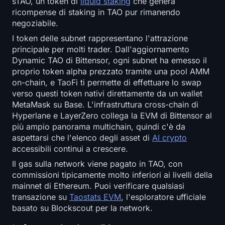
sTAO, un token di
liquid staking
che genera
ricompense di staking in TAO pur rimanendo
negoziabile.
I token delle subnet rappresentano l'attrazione
principale per molti trader. Dall'aggiornamento
Dynamic TAO di Bittensor, ogni subnet ha emesso il
proprio token alpha prezzato tramite una pool AMM
on-chain, e TaoFi ti permette di effettuare lo swap
verso questi token nativi direttamente da un wallet
MetaMask su Base. L'infrastruttura cross-chain di
Hyperlane e LayerZero collega la EVM di Bittensor al
più ampio panorama multichain, quindi c'è da
aspettarsi che l'elenco degli asset di
AI crypto
accessibili continui a crescere.
Il gas sulla network viene pagato in TAO, con
commissioni tipicamente molto inferiori ai livelli della
mainnet di Ethereum. Puoi verificare qualsiasi
transazione su
Taostats EVM
, l'esploratore ufficiale
basato su Blockscout per la network.