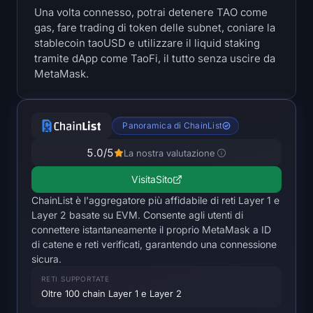
Una volta connesso, potrai detenere TAO come
Tesorerie
gas, fare trading di token delle subnet, coniare la
stablecoin taoUSD e utilizzare il liquid staking
Riserve Bitcoin
tramite dApp come TaoFi, il tutto senza uscire da
MetaMask.
Titoli di Stato di Ethereum
Treasuries di Solana
Panoramica di ChainList
Hyperliquid Treasuries
5.0
/5
La nostra valutazione
Visita
Sito
Liquidations
ChainList è l'aggregatore più affidabile di reti Layer 1 e
Layer 2 basate su EVM. Consente agli utenti di
Tutte le Liquidations
connettere istantaneamente il proprio MetaMask a ID
di catene e reti verificati, garantendo una connessione
Mappa di calore di BTC
sicura.
RETI SUPPORTATE
Mappa termica di ETH
Oltre 100 chain Layer 1 e Layer 2