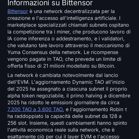
Informazioni su Bittensor
Bittensor
è una network decentralizzata per la
creazione e l'accesso all'intelligenza artificiale. I
marketplace specializzati chiamati subnets ospitano
la competizione tra i miner, che producono lavoro di
IA come inferenza o addestramento, e i validatori,
che valutano tale lavoro attraverso il meccanismo di
Yuma Consensus della network. Le ricompense
vengono pagate in TAO, che prevede un limite di
offerta fisso di 21 milioni modellato su Bitcoin.
La network è cambiata notevolmente dal lancio
dell'EVM. L'aggiornamento Dynamic TAO all'inizio
del 2025 ha assegnato a ciascuna subnet il proprio
alpha token negoziabile, il primo halving a dicembre
2025 ha ridotto le emissioni giornaliere da circa
7.200 TAO a 3.600 TAO
, e l'aggiornamento Robin τ
ha raddoppiato la capacità delle subnet da 128 a
256 slot. Insieme, questi cambiamenti hanno spinto
l'attività economica reale sulla network, che è
esattamente ciò per cui il layer EVM e l'accesso