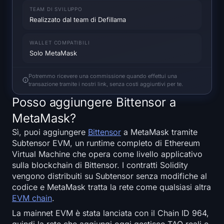
Mappa termica di SOL
TEAM DI SVILUPPO
Realizzato dal team di Defillama
Mappa termica di HYPE
WALLET COMPATIBILI
Solo MetaMask
Mappa termica di ZEC
Potremmo ricevere una commissione quando effettui una
Dati di Mercato
transazione tramite i nostri link, senza costi aggiuntivi per te.
Posso aggiungere Bittensor a
Dominanza Bitcoin
MetaMask?
Indice Altcoin Season
Sì, puoi aggiungere
Bittensor
a MetaMask tramite
Subtensor EVM, un runtime completo di Ethereum
Virtual Machine che opera come livello applicativo
Indice di Paura e Avidità
sulla blockchain di Bittensor. I contratti Solidity
vengono distribuiti su Subtensor senza modifiche al
Mappa termica RSI
codice e MetaMask tratta la rete come qualsiasi altra
EVM chain
.
Funding Rates
La mainnet EVM è stata lanciata con il Chain ID 964,