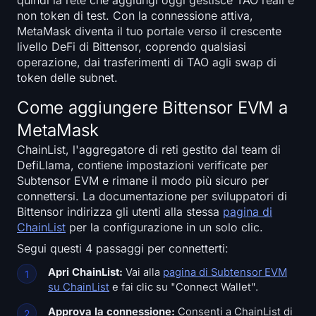
quindi la rete che aggiungi oggi gestisce TAO reali e
Open Interest
non token di test. Con la connessione attiva,
MetaMask diventa il tuo portale verso il crescente
Valore Totale Bloccato
livello DeFi di Bittensor, coprendo qualsiasi
operazione, dai trasferimenti di TAO agli swap di
Rainbow Chart
token delle subnet.
Come aggiungere Bittensor EVM a
Conto alla rovescia dell'halving
MetaMask
Tracciatore gas di ETH
ChainList, l'aggregatore di reti gestito dal team di
DefiLlama, contiene impostazioni verificate per
Tracker di Portafoglio Crypto
Subtensor EVM e rimane il modo più sicuro per
connettersi. La documentazione per sviluppatori di
Bittensor indirizza gli utenti alla stessa
pagina di
Calcolatore di Staking Crypto
ChainList
per la configurazione in un solo clic.
Chi siamo
Segui questi 4 passaggi per connetterti:
Apri ChainList:
Vai alla
pagina di Subtensor EVM
su ChainList
e fai clic su "Connect Wallet".
Approva la connessione:
Consenti a ChainList di