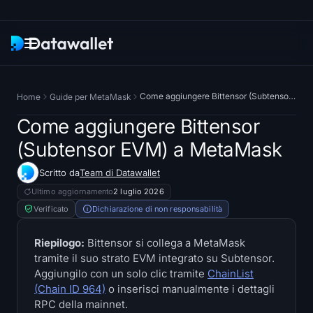
Newsletter
Come aggiungere Bittensor (Subtensor EVM) a MetaMask
Home
Guide per MetaMask
Ricerca
Come aggiungere Bittensor
(Subtensor EVM) a MetaMask
Tracciatori di ETF
Scritto da
Team di Datawallet
ETF Bitcoin
Ultimo aggiornamento
2 luglio 2026
Verificato
Dichiarazione di non responsabilità
ETF su Ethereum
Riepilogo:
Bittensor si collega a MetaMask
tramite il suo strato EVM integrato su Subtensor.
ETF su Solana
Aggiungilo con un solo clic tramite
ChainList
(Chain ID 964)
o inserisci manualmente i dettagli
Hyperliquid ETF
RPC della mainnet.