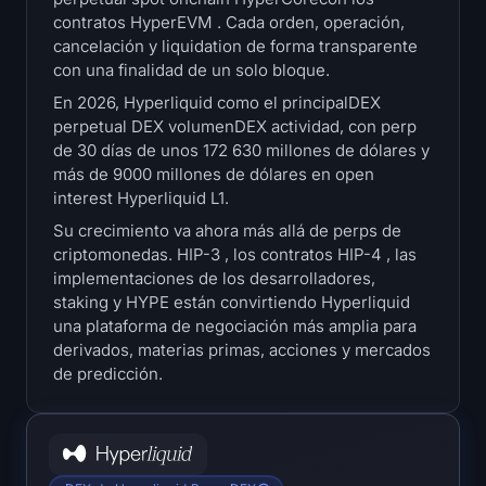
Tesorerías
contratos HyperEVM . Cada orden, operación,
cancelación y liquidation de forma transparente
con una finalidad de un solo bloque.
Tesorerías de Bitcoin
En 2026, Hyperliquid como el principalDEX
perpetual DEX volumenDEX actividad, con perp
Tesorerías de Ethereum
de 30 días de unos 172 630 millones de dólares y
más de 9000 millones de dólares en open
Tesorerías de Solana
interest Hyperliquid L1.
Su crecimiento va ahora más allá de perps de
Tesorerías de Hyperliquid
criptomonedas. HIP-3 , los contratos HIP-4 , las
implementaciones de los desarrolladores,
Liquidations
staking y HYPE están convirtiendo Hyperliquid
una plataforma de negociación más amplia para
Todas las Liquidations
derivados, materias primas, acciones y mercados
de predicción.
Mapa de calor de BTC
Mapa de calor de ETH