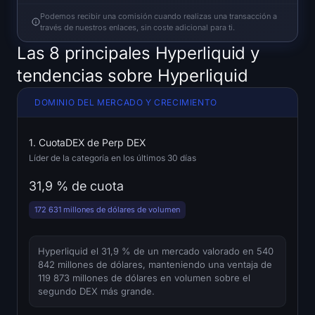
Open Interest
Podemos recibir una comisión cuando realizas una transacción a
través de nuestros enlaces, sin coste adicional para ti.
Valor Total Bloqueado
Las 8 principales Hyperliquid y
tendencias sobre Hyperliquid
Rainbow Chart
DOMINIO DEL MERCADO Y CRECIMIENTO
Cuenta regresiva del halving
Rastreador de gas de ETH
1. CuotaDEX de Perp DEX
Líder de la categoría en los últimos 30 días
Rastreador de cartera de criptomonedas
31,9 % de cuota
172 631 millones de dólares de volumen
Calculadora de staking de criptomonedas
Acerca de
Hyperliquid el 31,9 % de un mercado valorado en 540
842 millones de dólares, manteniendo una ventaja de
119 873 millones de dólares en volumen sobre el
segundo DEX más grande.