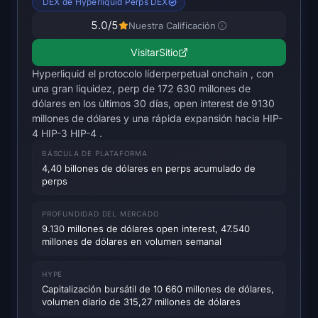
DEX de Hyperliquid Perps DEX
Mapa de calor de SOL
5.0
/5
Nuestra Calificación
Mapa de calor de HYPE
Visitar
Sitio
Hyperliquid el protocolo líderperpetual onchain , con
Mapa de calor de ZEC
una gran liquidez, perp de 172 630 millones de
dólares en los últimos 30 días, open interest de 9130
Datos de Mercado
millones de dólares y una rápida expansión hacia HIP-
4 HIP-3 HIP-4 .
Dominancia de Bitcoin
BÁSCULA DE PLATAFORMA
4,40 billones de dólares en perps acumulado de
perps
Índice de Altcoin Season
PROFUNDIDAD DEL MERCADO
Índice de Miedo y Avaricia
9.130 millones de dólares open interest, 47.540
millones de dólares en volumen semanal
Mapa de calor RSI
HYPE
Funding Rates
Capitalización bursátil de 10 660 millones de dólares,
volumen diario de 315,27 millones de dólares