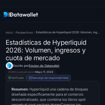
Boletín
Estadísticas de Hyperliquid 2026: Volumen, ingresos y cuota de mercado
Inicio
Perspectivas
Investigación
Estadísticas de Hyperliquid
2026: Volumen, ingresos y
Rastreadores de ETF
cuota de mercado
ETFs de Bitcoin
Escrito por
Equipo de Datawallet
Última actualización
Mayo 11, 2026
ETFs de Ethereum
Verificado
Descargo de responsabilidad
ETFs de Solana
Resumen:
Hyperliquid una cadena de bloques
diseñada específicamente para el comercio
ETFs de Hyperliquid
descentralizado, que combina los libros spot
perpetual spot onchain HyperCorecon los