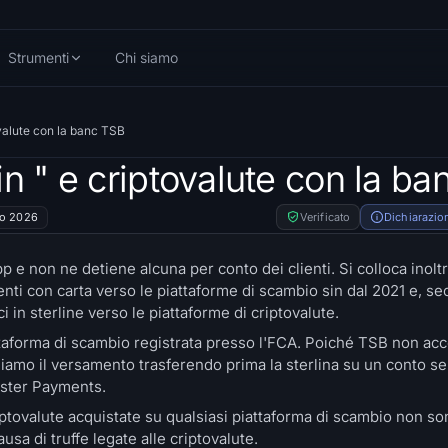
Strumenti
Chi siamo
ovalute con la banc TSB
n " e criptovalute con la b
no 2026
Verificato
Dichiarazion
 e non ne detiene alcuna per conto dei clienti. Si colloca inolt
enti con carta verso le piattaforme di scambio sin dal 2021 e, 
ci in sterline verso le piattaforme di criptovalute.
ttaforma di scambio registrata presso l'FCA. Poiché TSB non acc
tuiamo il versamento trasferendo prima la sterlina su un conto se
Faster Payments.
iptovalute acquistate su qualsiasi piattaforma di scambio non so
sa di truffe legate alle criptovalute.