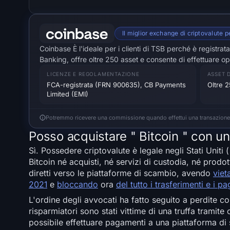
Il miglior exchange di criptovalute p
Coinbase È l'ideale per i clienti di TSB perché è registra
Banking, offre oltre 250 asset e consente di effettuare op
LICENZE E REGOLAMENTAZIONE
ASSET D
FCA-registrata (FRN 900635), CB Payments
Oltre 2
Limited (EMI)
Potremmo ricevere una commissione quando effettui una transazione tram
Posso acquistare " Bitcoin " con u
Sì. Possedere criptovalute è legale negli Stati Uniti
Bitcoin né acquisti, né servizi di custodia, né prodo
diretti verso le piattaforme di scambio, avendo
viet
2021
e
bloccando
ora
del tutto i trasferimenti e i 
L'ordine degli avvocati ha fatto seguito a perdite 
risparmiatori sono stati vittime di una truffa tramit
possibile effettuare pagamenti a una piattaforma d