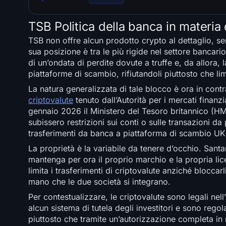
TSB Politica della banca in materia 
TSB non offre alcun prodotto crypto al dettaglio, ser
sua posizione è tra le più rigide nel settore bancario 
di un’ondata di perdite dovute a truffe e, da allora, 
piattaforme di scambio, rifiutandoli piuttosto che lim
La natura generalizzata di tale blocco è ora in contra
criptovalute
tenuto dall’Autorità per i mercati finanz
gennaio 2026 il Ministero del Tesoro britannico (H
subissero restrizioni sui conti o sulle transazioni da
trasferimenti da banca a piattaforma di scambio UK r
La proprietà è la variabile da tenere d’occhio. Sant
mantenga per ora il proprio marchio e la propria li
limita i trasferimenti di criptovalute anziché bloc
mano che le due società si integrano.
Per contestualizzare, le criptovalute sono legali n
alcun sistema di tutela degli investitori e sono regol
piuttosto che tramite un’autorizzazione completa in 