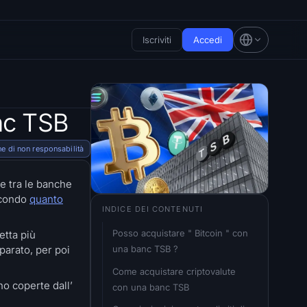
Iscriviti
Accedi
anc TSB
e di non responsabilità
re tra le banche
secondo
quanto
INDICE DEI CONTENUTI
Posso acquistare " Bitcoin " con 
etta più
una banc TSB ?
parato, per poi
Come acquistare criptovalute 
no coperte dall’
con una banc TSB