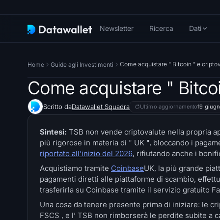
Newsletter
Ricerca
Dati
Come acquistare " Bitcoin " e cript
Home
Guide agli Investimenti
Come acquistare " Bitcoi
Scritto da
Datawallet Squadra
Ultimo aggiornamento
19 giug
Sintesi:
TSB non vende criptovalute nella propria app
più rigorose in materia di " UK ", bloccando i pagam
riportato all’inizio del 2026
, rifiutando anche i bonifi
Acquistiamo tramite
Coinbase
UK, la più grande pia
pagamenti diretti alle piattaforme di scambio, effet
trasferirla su Coinbase tramite il servizio gratuito 
Una cosa da tenere presente prima di iniziare: le cr
FSCS , e l’ TSB non rimborserà le perdite subite a cau