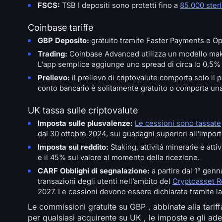
FSCS:
TSB I depositi sono protetti fino a
85.000 sterl
Coinbase tariffe
GBP Deposito:
gratuito tramite Faster Payments e O
Trading:
Coinbase Advanced utilizza un modello make
L'app semplice aggiunge uno spread di circa lo 0,5%
Prelievo:
il prelievo di criptovalute comporta solo il
conto bancario è solitamente gratuito o comporta un
UK tassa sulle criptovalute
Imposta sulle plusvalenze:
Le cessioni sono tassate
dal 30 ottobre 2024, sui guadagni superiori all'impor
Imposta sul reddito:
Staking, attività minerarie e att
e il 45% sul valore al momento della ricezione.
CARF Obblighi di segnalazione:
a partire dal 1° genna
transazioni degli utenti nell’ambito del
Cryptoasset 
2027. Le cessioni devono essere dichiarate tramite la
Le commissioni gratuite su GBP , abbinate alla tari
per qualsiasi acquirente su UK , le imposte e gli a