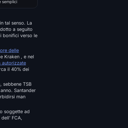
e semplici
in tal senso. La
rodotto a seguito
i bonifici verso le
tore delle
 e Kraken , e nel
à autorizzate
irca il 40% dei
, sebbene TSB
n anno. Santander
rbidirsi man
no soggette ad
 dell’ FCA,