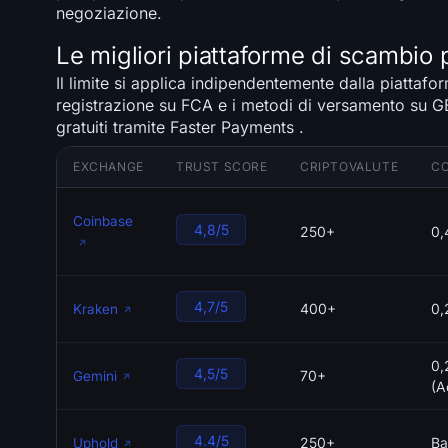
negoziazione.
Le migliori piattaforme di scambio p
Il limite si applica indipendentemente dalla piattafor
registrazione su FCA e i metodi di versamento su GBP
gratuiti tramite Faster Payments .
EXCHANGE
TRUST SCORE
CRIPTOVALUTE
CO
Coinbase
4,8/5
250+
0,
4,7/5
400+
0,
Kraken
0,
4,5/5
70+
Gemini
(A
4.4/5
250+
Ba
Uphold