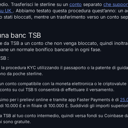
dio. Trasferisci le sterline su un
conto
separato
che support
 su UK
. Abbiamo testato questa procedura quest’anno: un a
 stati bloccati, mentre un trasferimento verso un conto sepa
 una banc TSB
ine da TSB a un conto che non venga bloccato, quindi inoltr
rimane un normale bonifico bancario in ogni fase.
TSB :
la procedura KYC utilizzando il passaporto o la patente di guida
ono da poche sterline.
 un conto compatibile con la moneta elettronica o le criptovalute
onto su cui TSB ti consentirà di effettuare il versamento.
simo per i prelievi online e tramite app Faster Payments è di
25.
i 10.000 £ e in filiale di 100.000 £. Suddividi gli importi superiori a
da TSB al tuo conto intermedio, quindi versa fondi su Coinbase da
 sono gratuite.