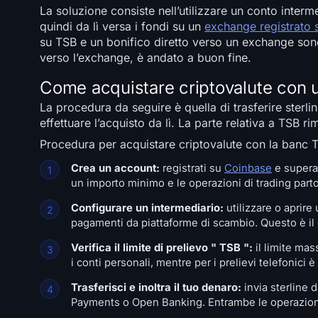
La soluzione consiste nell’utilizzare un conto interme
quindi da lì versa i fondi su un
exchange registrato
su TSB e un bonifico diretto verso un exchange sono
verso l’exchange, è andato a buon fine.
Come acquistare criptovalute con
La procedura da seguire è quella di trasferire sterl
effettuare l’acquisto da lì. La parte relativa a TSB 
Procedura per acquistare criptovalute con la banc 
Crea un account:
registrati su
Coinbase
e supera 
un importo minimo e le operazioni di trading part
Configurare un intermediario:
utilizzare o aprire
pagamenti da piattaforme di scambio. Questo è il c
Verifica il limite di prelievo " TSB ":
il limite mas
i conti personali, mentre per i prelievi telefonici è d
Trasferisci e inoltra il tuo denaro:
invia sterline 
Payments o Open Banking. Entrambe le operazioni