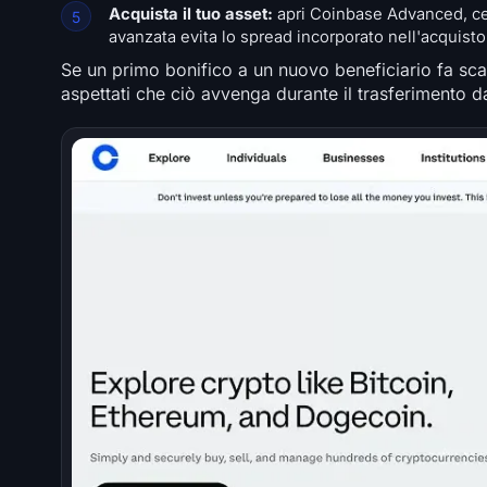
Acquista il tuo asset:
apri Coinbase Advanced, cerc
avanzata evita lo spread incorporato nell'acquisto
Se un primo bonifico a un nuovo beneficiario fa sca
aspettati che ciò avvenga durante il trasferimento 