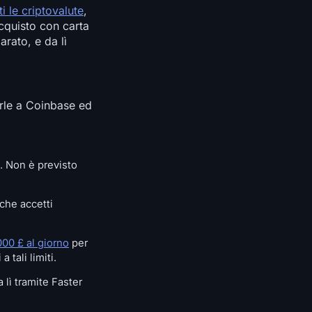
i le criptovalute
,
cquisto con carta
rato, e da lì
arle a Coinbase ed
. Non è previsto
 che accetti
000 £ al giorno
per
 tali limiti.
 lì tramite Faster