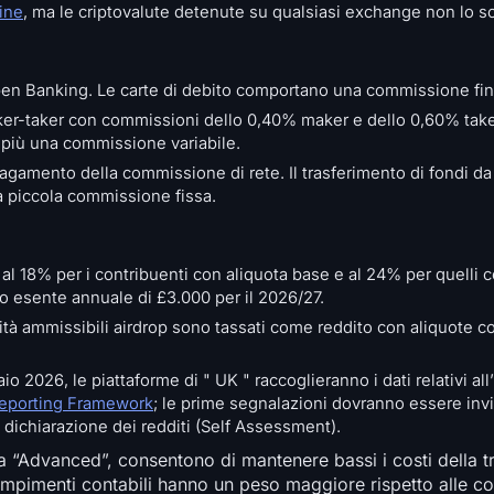
ine
, ma le criptovalute detenute su qualsiasi exchange non lo s
pen Banking. Le carte di debito comportano una commissione fin
r-taker con commissioni dello 0,40% maker e dello 0,60% take
 più una commissione variabile.
 pagamento della commissione di rete. Il trasferimento di fondi da
a piccola commissione fissa.
al 18% per i contribuenti con aliquota base e al 24% per quelli c
to esente annuale di £3.000 per il 2026/27.
ività ammissibili airdrop sono tassati come reddito con aliquote 
io 2026, le piattaforme di " UK " raccoglieranno i dati relativi all’
Reporting Framework
; le prime segnalazioni dovranno essere inv
 dichiarazione dei redditi (Self Assessment).
ffa “Advanced”, consentono di mantenere bassi i costi della
dempimenti contabili hanno un peso maggiore rispetto alle c