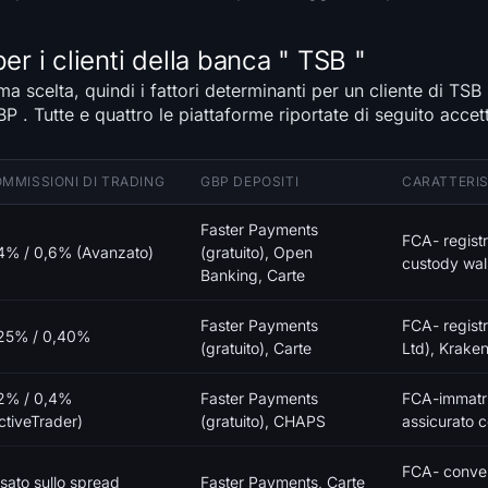
er i clienti della banca " TSB "
ma scelta, quindi i fattori determinanti per un cliente di TSB
 . Tutte e quattro le piattaforme riportate di seguito accet
MMISSIONI DI TRADING
GBP DEPOSITI
CARATTERIS
Faster Payments
FCA- registr
4% / 0,6% (Avanzato)
(gratuito), Open
custody wal
Banking, Carte
Faster Payments
FCA- regist
25% / 0,40%
(gratuito), Carte
Ltd), Kraken
2% / 0,4%
Faster Payments
FCA-immatri
ctiveTrader)
(gratuito), CHAPS
assicurato c
FCA- convers
sato sullo spread
Faster Payments, Carte