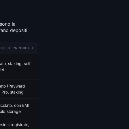
 sono la
tano depositi
TICHE PRINCIPALI
ato, staking, self-
let
rato (Payward
 Pro, staking
colato, con EMI,
old storage
ioni registrate,