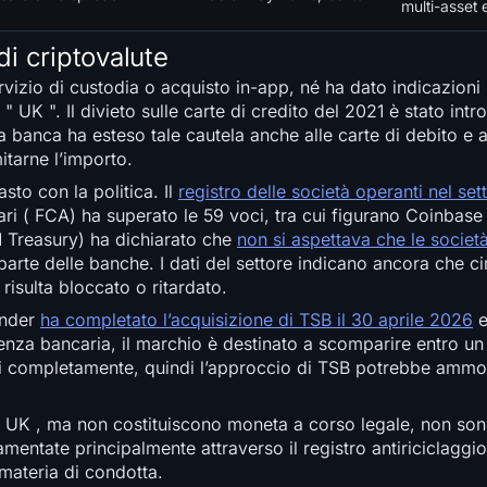
multi-asset 
di criptovalute
vizio di custodia o acquisto in-app, né ha dato indicazioni 
" UK ". Il divieto sulle carte di credito del 2021 è stato int
la banca ha esteso tale cautela anche alle carte di debito e a
itarne l’importo.
sto con la politica. Il
registro delle società operanti nel set
iari ( FCA) ha superato le 59 voci, tra cui figurano Coinbase
M Treasury) ha dichiarato che
non si aspettava che le societ
 parte delle banche. I dati del settore indicano ancora che c
isulta bloccato o ritardato.
ander
ha completato l’acquisizione di TSB il 30 aprile 2026
e
cenza bancaria, il marchio è destinato a scomparire entro u
carli completamente, quindi l’approccio di TSB potrebbe ammo
ell’ UK , ma non costituiscono moneta a corso legale, non so
amentate principalmente attraverso il registro antiriciclaggio
materia di condotta.