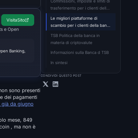
Commissioni, imposte e limiti di 
trasferimento per i clienti della 
Banca " TSB "
Le migliori piattaforme di 
Visita
Sito
scambio per i clienti della banca 
nts e Open
" TSB "
TSB Politica della banca in 
materia di criptovalute
Open Banking,
Informazioni sulla Banca d TSB
In sintesi
CONDIVIDI QUESTO POST
 non sono presenti
rte dei pagamenti
to già da giugno
solo mese, 849
tcoin , ma non è