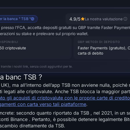
4.9
/5
er la banca " TSB "
La nostra valutazione
ta presso l'FCA, accetta depositi gratuiti su GBP tramite Faster Payme
erazioni su stake e prelevare sul proprio wallet.
ISPONIBILI
GBP METODI DI DEPOSITO
50 criptovalute
Faster Payments (gratuito), 
carta di debito
ite i nostri link, senza costi aggiuntivi per te.
na banc TSB ?
 ( UK), ma all’interno dell’app TSB non avviene nulla, poiché
tti legati alle criptovalute. Anche TSB blocca la maggior pa
ato gli acquisti di criptovalute con le proprie carte di credi
pagamenti con carta verso tali piattaforme
.
concrete: secondo quanto riportato da TSB , nel 2021, in un 
e conti Binance . Pertanto, è possibile detenere legalmente Bi
i scambio direttamente da TSB.