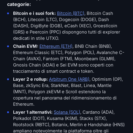
categorie:
Bitcoin e i suoi fork:
Bitcoin (BTC)
, Bitcoin Cash
(BCH), Litecoin (LTC), Dogecoin (DOGE), Dash
(DASH), DigiByte (DGB), eCash (XEC), Groestlcoin
(GRS) e Peercoin (PPC) dispongono tutti di explorer
dedicati in stile UTXO.
Chain EVM:
Ethereum (ETH)
, BNB Chain (BNB),
Ethereum Classic (ETC), Polygon (POL), Avalanche C-
Chain (AVAX), Fantom (FTM), Moonbeam (GLMR),
Gnosis Chain (xDAI) e Sei EVM sono coperti con
tracciamento di smart contract e token.
Layer 2 e rollup:
Arbitrum One (ARB)
, Optimism (OP),
Base, zkSync Era, StarkNet, Blast, Linea, Mantle
(MNT), Polygon zkEVM e Scroll estendono la
copertura nel panorama del ridimensionamento di
Ethereum.
Layer 1 alternativi:
Solana (SOL)
, Cardano (ADA),
Polkadot (DOT), Kusama (KSM), Stacks (STX),
Rootstock (RBTC), Botanix, Merlin e Handshake (HNS)
ampliano notevolmente la piattaforma oltre gli