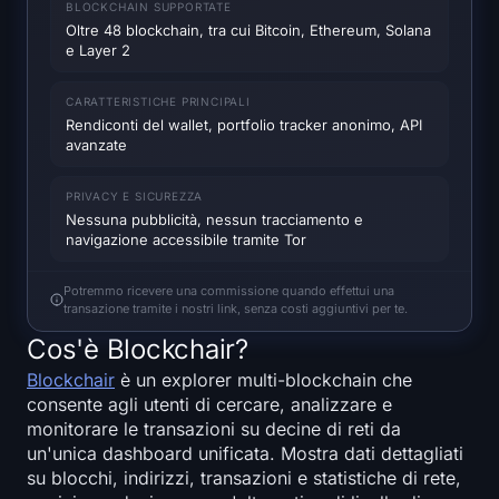
BLOCKCHAIN SUPPORTATE
Mappa termica di SOL
Oltre 48 blockchain, tra cui Bitcoin, Ethereum, Solana
e Layer 2
Mappa termica di HYPE
CARATTERISTICHE PRINCIPALI
Mappa termica di ZEC
Rendiconti del wallet, portfolio tracker anonimo, API
avanzate
Dati di Mercato
PRIVACY E SICUREZZA
Nessuna pubblicità, nessun tracciamento e
Dominanza Bitcoin
navigazione accessibile tramite Tor
Indice Altcoin Season
Potremmo ricevere una commissione quando effettui una
transazione tramite i nostri link, senza costi aggiuntivi per te.
Indice di Paura e Avidità
Cos'è Blockchair?
Blockchair
è un explorer multi-blockchain che
Mappa termica RSI
consente agli utenti di cercare, analizzare e
monitorare le transazioni su decine di reti da
Funding Rates
un'unica dashboard unificata. Mostra dati dettagliati
su blocchi, indirizzi, transazioni e statistiche di rete,