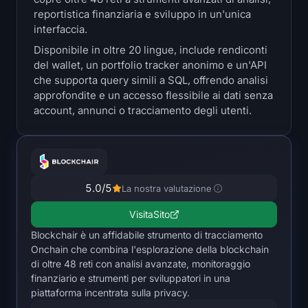
Tesorerie
reportistica finanziaria e sviluppo in un'unica
interfaccia.
Riserve Bitcoin
Disponibile in oltre 20 lingue, include rendiconti
del wallet, un portfolio tracker anonimo e un'API
che supporta query simili a SQL, offrendo analisi
Titoli di Stato di Ethereum
approfondite e un accesso flessibile ai dati senza
account, annunci o tracciamento degli utenti.
Treasuries di Solana
Hyperliquid Treasuries
Liquidations
5.0
/5
La nostra valutazione
Visita
Sito
Tutte le Liquidations
Blockchair è un affidabile strumento di tracciamento
Onchain che combina l'esplorazione della blockchain
Mappa di calore di BTC
di oltre 48 reti con analisi avanzate, monitoraggio
finanziario e strumenti per sviluppatori in una
Mappa termica di ETH
piattaforma incentrata sulla privacy.