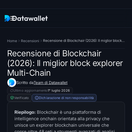
Newsletter
Recensione di Blockchair (2026): Il miglior block explorer Multi-Chain
Home
Recensioni
Ricerca
Recensione di Blockchair
(2026): Il miglior block explorer
Tracciatori di ETF
Multi-Chain
ETF Bitcoin
Scritto da
Team di Datawallet
Ultimo aggiornamento
1° luglio 2026
ETF su Ethereum
Verificato
Dichiarazione di non responsabilità
ETF su Solana
Riepilogo:
Blockchair è una piattaforma di
intelligence onchain orientata alla privacy che
Hyperliquid ETF
unisce un explorer blockchain universale che
copre oltre 48 reti a strumenti avanzati di analisi,