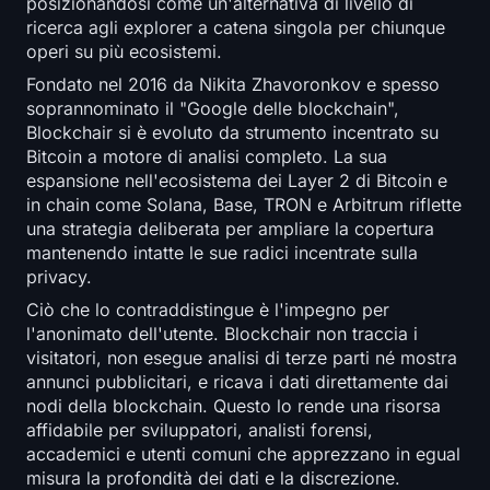
posizionandosi come un'alternativa di livello di
Open Interest
ricerca agli explorer a catena singola per chiunque
operi su più ecosistemi.
Valore Totale Bloccato
Fondato nel 2016 da Nikita Zhavoronkov e spesso
soprannominato il "Google delle blockchain",
Rainbow Chart
Blockchair si è evoluto da strumento incentrato su
Bitcoin a motore di analisi completo. La sua
Conto alla rovescia dell'halving
espansione nell'ecosistema dei Layer 2 di Bitcoin e
in chain come Solana, Base, TRON e Arbitrum riflette
Tracciatore gas di ETH
una strategia deliberata per ampliare la copertura
mantenendo intatte le sue radici incentrate sulla
Tracker di Portafoglio Crypto
privacy.
Ciò che lo contraddistingue è l'impegno per
Calcolatore di Staking Crypto
l'anonimato dell'utente. Blockchair non traccia i
visitatori, non esegue analisi di terze parti né mostra
annunci pubblicitari, e ricava i dati direttamente dai
Chi siamo
nodi della blockchain. Questo lo rende una risorsa
affidabile per sviluppatori, analisti forensi,
accademici e utenti comuni che apprezzano in egual
misura la profondità dei dati e la discrezione.