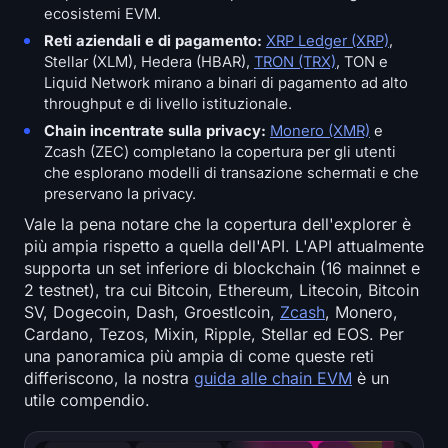
ecosistemi EVM.
Reti aziendali e di pagamento:
XRP Ledger (XRP)
,
Stellar (XLM), Hedera (HBAR),
TRON (TRX)
, TON e
Liquid Network mirano a binari di pagamento ad alto
throughput e di livello istituzionale.
Chain incentrate sulla privacy:
Monero (XMR)
e
Zcash (ZEC) completano la copertura per gli utenti
che esplorano modelli di transazione schermati e che
preservano la privacy.
Vale la pena notare che la copertura dell'explorer è
più ampia rispetto a quella dell'API. L'API attualmente
supporta un set inferiore di blockchain (16 mainnet e
2 testnet), tra cui Bitcoin, Ethereum, Litecoin, Bitcoin
SV, Dogecoin, Dash, Groestlcoin,
Zcash
, Monero,
Cardano, Tezos, Mixin, Ripple, Stellar ed EOS. Per
una panoramica più ampia di come queste reti
differiscono, la nostra
guida alle chain EVM
è un
utile compendio.