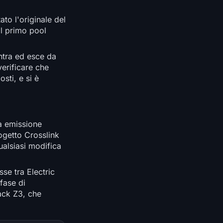
to l'originale del
il primo pool
entra ed esce da
erificare che
sti, e si è
a emissione
rogetto Crosslink
ualsiasi modifica
sse tra Electric
fase di
ack Z3, che