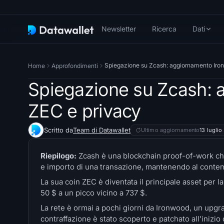
Newsletter
Ricerca
Dati
Spiegazione su Zcash: aggiornamento Ironw
Home
Approfondimenti
Spiegazione su Zcash: a
ZEC e privacy
Scritto da
Team di Datawallet
Ultimo aggiornamento
13 lugli
Riepilogo:
Zcash è una blockchain proof-of-work che 
e importo di una transazione, mantenendo al contempo 
La sua coin ZEC è diventata il principale asset per l
50 $ a un picco vicino a 737 $.
La rete è ormai a pochi giorni da Ironwood, un upgr
contraffazione è stato scoperto e patchato all'inizio 