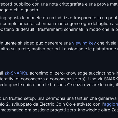
 record pubblico con una nota crittografata e una prova ma
pagato chi e quanto.
ng sposta le monete da un indirizzo trasparente in un pool p
enti completamente schermati mantengono ogni dettaglio nasc
ostano di default i trasferimenti schermati in modo che la 
. Un utente shielded può generare una
viewing key
che rivela 
altro sulla rete, motivo per cui i custodian e le piattaform
gli
zk-SNARKs
, acronimo di zero-knowledge succinct non-in
terattivi di conoscenza a conoscenza zero). Uno zk-SNARK
o queste coin e non le ho spese" senza rivelare le coin, il
vano un trusted setup, una cerimonia una tantum che generava
lo 2, sviluppato da Electric Coin Co e attivato con l'
aggio
a matematica ora sostiene progetti zero-knowledge oltre Zc