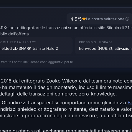
4.5
/5
La nostra valutazione
Ks per crittografare le transazioni su un'offerta in stile Bitcoin di 21 m
ile dell'offerta.
OGIA PER LA PRIVACY
PROSSIMO UPGRADE
hielded zk-SNARK tramite Halo 2
Ironwood (NU6.3), attivazion
ite i nostri link, senza costi aggiuntivi per te.
e 2016 dal crittografo Zooko Wilcox e dal team ora noto co
ha mantenuto il design monetario, incluso il limite massimo 
 dettagli delle transazioni con prove zero-knowledge.
. Gli indirizzi transparent si comportano come gli indirizzi
Bi
 indirizzi shielded crittografano mittente, destinatario e valo
rare la propria cronologia a un revisore, a un ufficio fis
ere quotato sugli exchange regolamentati attraverso anni d