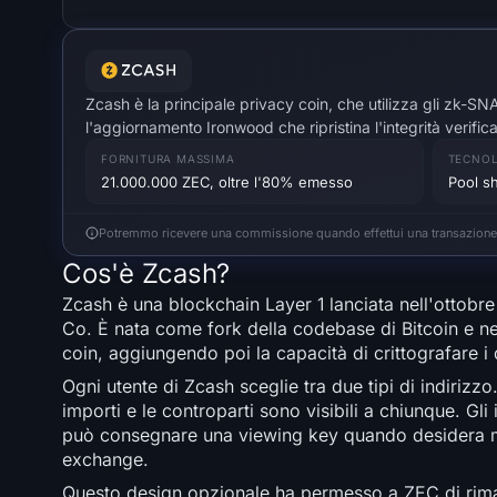
Zcash è la principale privacy coin, che utilizza gli zk-SNAR
l'aggiornamento Ironwood che ripristina l'integrità verificab
FORNITURA MASSIMA
TECNOL
21.000.000 ZEC, oltre l'80% emesso
Pool s
Potremmo ricevere una commissione quando effettui una transazione tram
Cos'è Zcash?
Zcash è una blockchain Layer 1 lanciata nell'ottobr
Co. È nata come fork della codebase di Bitcoin e ne 
coin, aggiungendo poi la capacità di crittografare i
Ogni utente di Zcash sceglie tra due tipi di indirizzo
importi e le controparti sono visibili a chiunque. Gli
può consegnare una viewing key quando desidera most
exchange.
Questo design opzionale ha permesso a ZEC di riman