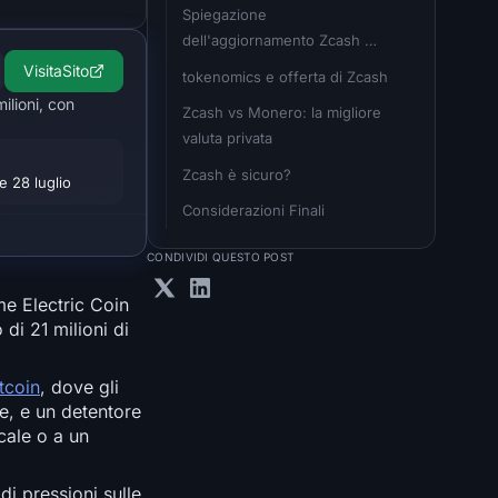
Spiegazione 
dell'aggiornamento Zcash 
Ironwood
Visita
Sito
tokenomics e offerta di Zcash
ilioni, con
Zcash vs Monero: la migliore 
valuta privata
Zcash è sicuro?
e 28 luglio
Considerazioni Finali
CONDIVIDI QUESTO POST
me Electric Coin
di 21 milioni di
tcoin
, dove gli
re, e un detentore
cale o a un
i pressioni sulle