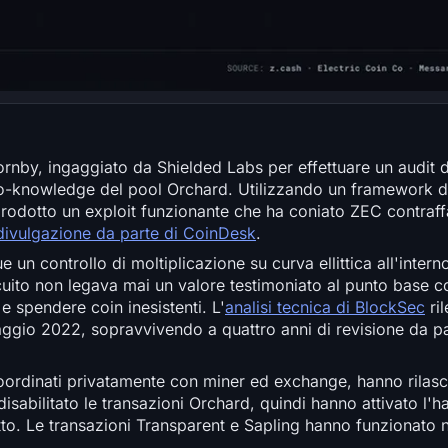
Hornby, ingaggiato da Shielded Labs per effettuare un audit d
zero-knowledge del pool Orchard. Utilizzando un framework di
otto un exploit funzionante che ha coniato ZEC contraffatti
 divulgazione da parte di CoinDesk
.
un controllo di moltiplicazione su curva ellittica all'interno
cuito non legava mai un valore testimoniato al punto base co
e spendere coin inesistenti. L'
analisi tecnica di BlockSec
ril
aggio 2022, sopravvivendo a quattro anni di revisione da par
 coordinati privatamente con miner ed exchange, hanno rilasc
abilitato le transazioni Orchard, quindi hanno attivato l'ha
tto. Le transazioni Transparent e Sapling hanno funzionato