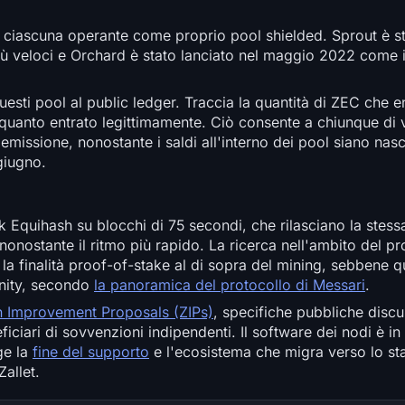
i, ciascuna operante come proprio pool shielded. Sprout è sta
iù veloci e Orchard è stato lanciato nel maggio 2022 come 
esti pool al public ledger. Traccia la quantità di ZEC che 
 quanto entrato legittimamente. Ciò consente a chiunque di v
missione, nonostante i saldi all'interno dei pool siano nasco
 giugno.
 Equihash su blocchi di 75 secondi, che rilasciano la stess
nonostante il ritmo più rapido. La ricerca nell'ambito del p
a finalità proof-of-stake al di sopra del mining, sebbene q
unity, secondo
la panoramica del protocollo di Messari
.
 Improvement Proposals (ZIPs)
, specifiche pubbliche discu
ciari di sovvenzioni indipendenti. Il software dei nodi è in 
ge la
fine del supporto
e l'ecosistema che migra verso lo st
Zallet.