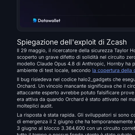
Spiegazione dell'exploit di Zcash
Il 29 maggio, il ricercatore della sicurezza Taylor 
scoperto un grave difetto di solidità nel circuito 
modello Claude Opus 4.8 di Anthropic, Hornby ha prod
ambiente di test locale, secondo
la copertura della
Il bug risiedeva nel codice halo2_gadgets che esegue 
Orchard. Un vincolo mancante significava che il cir
attaccante esperto avrebbe potuto falsificare prove 
era attiva da quando Orchard è stato attivato nel m
molteplici audit.
La risposta è stata rapida. Gli sviluppatori si sono
di emergenza il 2 giugno che ha temporaneamente dis
3 giugno al blocco 3.364.600 con un circuito corre
tutto il tempo e nessun fondo utente è stato rubato.