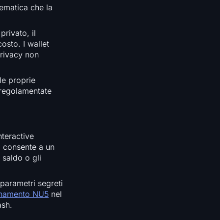
tematica che la
rivato, il
osto. I wallet
privacy non
le proprie
e regolamentate
teractive
 consente a un
 saldo o gli
 parametri segreti
rnamento NU5
nel
ash.