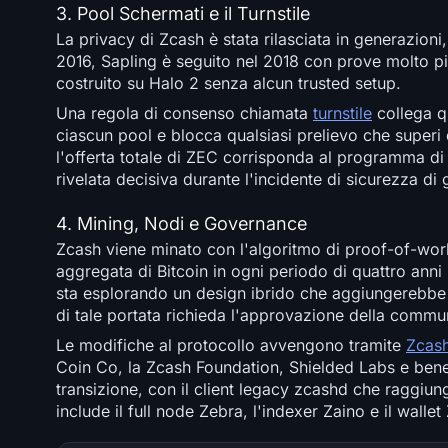
3. Pool Schermati e il Turnstile
La privacy di Zcash è stata rilasciata in generazion
2016, Sapling è seguito nel 2018 con prove molto p
costruito su Halo 2 senza alcun trusted setup.
Una regola di consenso chiamata
turnstile
collega qu
ciascun pool e blocca qualsiasi prelievo che superi
l'offerta totale di ZEC corrisponda al programma di e
rivelata decisiva durante l'incidente di sicurezza di
4. Mining, Nodi e Governance
Zcash viene minato con l'algoritmo di proof-of-work
aggregata di Bitcoin in ogni periodo di quattro anni 
sta esplorando un design ibrido che aggiungerebbe l
di tale portata richieda l'approvazione della comm
Le modifiche al protocollo avvengono tramite
Zcash
Coin Co, la Zcash Foundation, Shielded Labs e benefi
transizione, con il client legacy zcashd che raggiun
include il full node Zebra, l'indexer Zaino e il wallet 