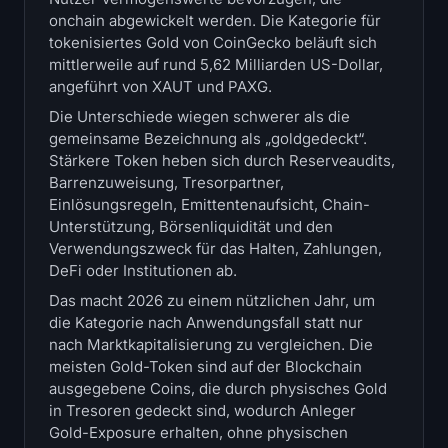
Treasuries
onchain abgewickelt werden. Die Kategorie für
tokenisiertes Gold von CoinGecko beläuft sich
mittlerweile auf rund 5,62 Milliarden US-Dollar,
Bitcoin Treasuries
angeführt von XAUT und PAXG.
Die Unterschiede wiegen schwerer als die
Ethereum Treasuries
gemeinsame Bezeichnung als „goldgedeckt“.
Stärkere Token heben sich durch Reserveaudits,
Solana-Treasuries
Barrenzuweisung, Tresorpartner,
Einlösungsregeln, Emittentenaufsicht, Chain-
Hyperliquid-Treasuries
Unterstützung, Börsenliquidität und den
Verwendungszweck für das Halten, Zahlungen,
liquidation
DeFi oder Institutionen ab.
Das macht 2026 zu einem nützlichen Jahr, um
Alle liquidation
die Kategorie nach Anwendungsfall statt nur
nach Marktkapitalisierung zu vergleichen. Die
BTC Heatmap
meisten Gold-Token sind auf der Blockchain
ausgegebene Coins, die durch physisches Gold
in Tresoren gedeckt sind, wodurch Anleger
ETH Heatmap
Gold-Exposure erhalten, ohne physischen