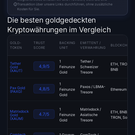
Transaktion über unsere Links durchführen, ohne zusätzliche
Registrieren
Anmelden
Kosten für Sie.
Die besten goldgedeckten
Sprache
Kryptowährungen im Vergleich
GOLD-
TRUST
BACKING
EMITTENT /
BLOCKCHAIN
TOKEN
SCORE
UNIT
VERWAHRUNG
1
Tether /
Tether
ETH, TRON,
4,9/5
Feinunze
Schweizer
Gold
BNB
(XAUT)
Gold
Tresore
1
Paxos / LBMA-
Pax Gold
4,8/5
Feinunze
Ethereum
(PAXG)
Tresore
Gold
1
Matrixdock /
Matrixdock
ETH, BNB, Sui
4.7/5
Feinunze
Asiatische
Gold
TRON, Solana
(XAUM)
Gold
Tresore
Comtech
1 Gramm
ComTech /