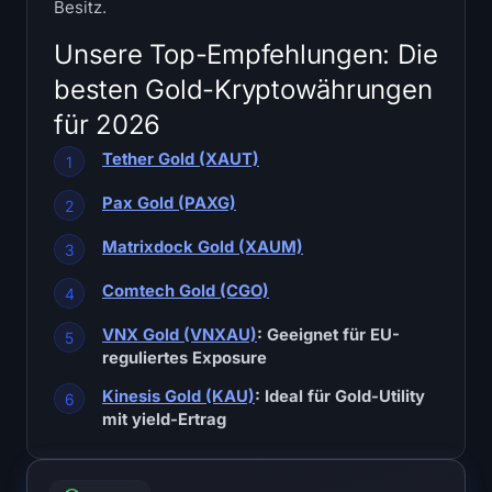
Besitz.
SOL Heatmap
Unsere Top-Empfehlungen: Die
HYPE Heatmap
besten Gold-Kryptowährungen
für 2026
ZEC Heatmap
Tether Gold (XAUT)
Marktdaten
Pax Gold (PAXG)
Bitcoin-Dominanz
Matrixdock Gold (XAUM)
Altcoin Season Index
Comtech Gold (CGO)
VNX Gold (VNXAU)
: Geeignet für EU-
Fear & Greed Index
reguliertes Exposure
RSI Heatmap
Kinesis Gold (KAU)
: Ideal für Gold-Utility
mit yield-Ertrag
funding rates