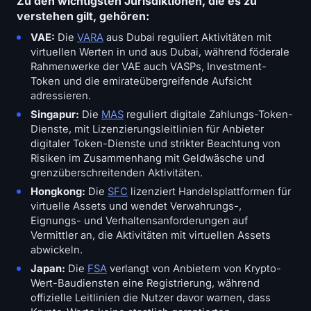
Zu den wichtigsten Jurisdiktionen, die es zu
verstehen gilt, gehören:
VAE:
Die
VARA
aus Dubai reguliert Aktivitäten mit
virtuellen Werten in und aus Dubai, während föderale
Rahmenwerke der VAE auch VASPs, Investment-
Token und die emirateübergreifende Aufsicht
adressieren.
Singapur:
Die
MAS
reguliert digitale Zahlungs-Token-
Dienste, mit Lizenzierungsleitlinien für Anbieter
digitaler Token-Dienste und strikter Beachtung von
Risiken im Zusammenhang mit Geldwäsche und
grenzüberschreitenden Aktivitäten.
Hongkong:
Die
SFC
lizenziert Handelsplattformen für
virtuelle Assets und wendet Verwahrungs-,
Eignungs- und Verhaltensanforderungen auf
Vermittler an, die Aktivitäten mit virtuellen Assets
abwickeln.
Japan:
Die
FSA
verlangt von Anbietern von Krypto-
Wert-Baudiensten eine Registrierung, während
offizielle Leitlinien die Nutzer davor warnen, dass