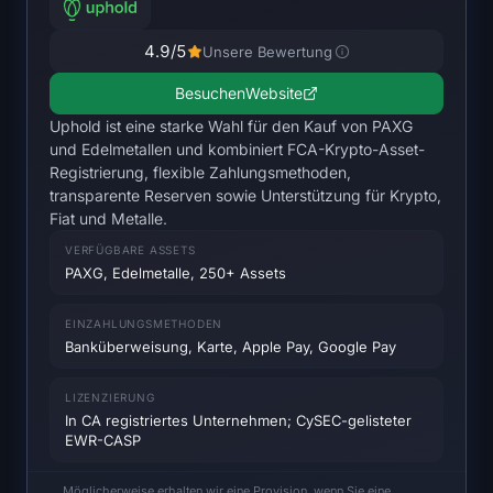
open interest
4.9
/5
Unsere Bewertung
Total Value Locked
Besuchen
Website
Rainbow Chart
Uphold ist eine starke Wahl für den Kauf von PAXG
und Edelmetallen und kombiniert FCA-Krypto-Asset-
halving-Countdown
Registrierung, flexible Zahlungsmethoden,
transparente Reserven sowie Unterstützung für Krypto,
Fiat und Metalle.
ETH gas Tracker
VERFÜGBARE ASSETS
PAXG, Edelmetalle, 250+ Assets
Krypto-Portfolio-Tracker
EINZAHLUNGSMETHODEN
Krypto-staking-Rechner
Banküberweisung, Karte, Apple Pay, Google Pay
Über uns
LIZENZIERUNG
In CA registriertes Unternehmen; CySEC-gelisteter
EWR-CASP
Möglicherweise erhalten wir eine Provision, wenn Sie eine