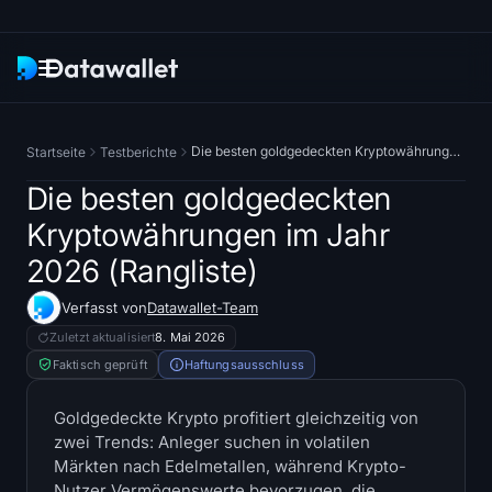
Newsletter
Die besten goldgedeckten Kryptowährungen im Jahr 2026 (Rangliste)
Startseite
Testberichte
Research
Die besten goldgedeckten
Kryptowährungen im Jahr
ETF-Tracker
2026 (Rangliste)
Bitcoin-ETFs
Verfasst von
Datawallet-Team
Zuletzt aktualisiert
8. Mai 2026
Ethereum-ETFs
Faktisch geprüft
Haftungsausschluss
Solana-ETFs
Goldgedeckte Krypto profitiert gleichzeitig von
zwei Trends: Anleger suchen in volatilen
Hyperliquid-ETFs
Märkten nach Edelmetallen, während Krypto-
Nutzer Vermögenswerte bevorzugen, die