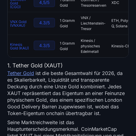
4,5/5
XDC
Gold
Gold
Tresorreserven
(CGO)
VNX /
1 Gramm
ETH, Polygon,
VNX Gold
4.3/5
Liechtenstein-
(VNXAU)
Gold
Q, Solana
Tresor
Kinesis /
1 Gramm
Kinesis
4.3/5
physisches
Kinesis-Chain
Gold (KAU)
Gold
Edelmetall
1. Tether Gold (XAUT)
Tether Gold
ist die beste Gesamtwahl für 2026, da
es Skalierbarkeit, Liquidität und transparente
Deckung durch eine Unze Gold kombiniert. Jedes
XAUT repräsentiert das Eigentum an einer Feinunze
physischem Gold, das einem spezifischen London
Good Delivery Barren zugewiesen ist, wobei das
Token-Eigentum onchain übertragbar ist.
Seine Marktreichweite ist das
Hauptunterscheidungsmerkmal. CoinMarketCap
listet XAUT bei einer Marktkapitalisierung von rund