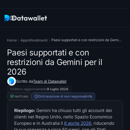
Newsletter
Paesi supportati e con restrizioni da Gemini per il 2026
Home
Approfondimenti
Ricerca
Paesi supportati e con
restrizioni da Gemini per il
ETF Tracker
2026
Bitcoin ETFs
Scritto da
Team di Datawallet
Ultimo aggiornamento
9 luglio 2026
Ethereum ETFs
Verificato
Dichiarazione di non responsabilità
Solana ETFs
Riepilogo:
Gemini ha chiuso tutti gli account dei
clienti nel Regno Unito, nello Spazio Economico
Hyperliquid ETFs
Europeo e in Australia il
6 aprile 2026
, riducendo
la sua presenza a circa 50 paesi, con gli Stati