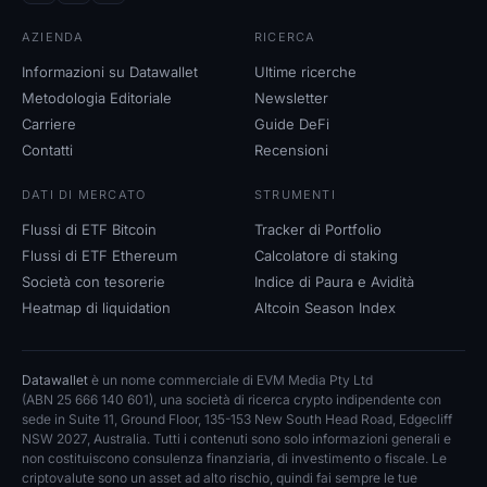
AZIENDA
RICERCA
Informazioni su Datawallet
Ultime ricerche
Metodologia Editoriale
Newsletter
Carriere
Guide DeFi
Contatti
Recensioni
DATI DI MERCATO
STRUMENTI
Flussi di ETF Bitcoin
Tracker di Portfolio
Flussi di ETF Ethereum
Calcolatore di staking
Società con tesorerie
Indice di Paura e Avidità
Heatmap di liquidation
Altcoin Season Index
Datawallet
è un nome commerciale di EVM Media Pty Ltd
(ABN 25 666 140 601), una società di ricerca crypto indipendente con
sede in Suite 11, Ground Floor, 135-153 New South Head Road, Edgecliff
NSW 2027, Australia. Tutti i contenuti sono solo informazioni generali e
non costituiscono consulenza finanziaria, di investimento o fiscale. Le
criptovalute sono un asset ad alto rischio, quindi fai sempre le tue