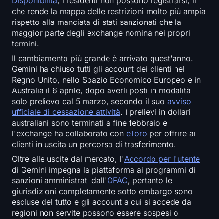
Disponibilità
, i residenti non possono registrarsi, il
Open Interest
che rende la mappa delle restrizioni molto più ampia
rispetto alla manciata di stati sanzionati che la
Valore Totale Bloccato
maggior parte degli exchange nomina nei propri
termini.
Rainbow Chart
Il cambiamento più grande è arrivato quest'anno.
Gemini ha chiuso tutti gli account dei clienti nel
Conto alla rovescia dell'halving
Regno Unito, nello Spazio Economico Europeo e in
Australia il 6 aprile, dopo averli posti in modalità
ETH Gas Tracker
solo prelievo dal 5 marzo, secondo il suo
avviso
ufficiale di cessazione attività
. I prelievi in dollari
australiani sono terminati a fine febbraio e
Tracker di Portafoglio Crypto
l'exchange ha collaborato con
eToro
per offrire ai
clienti in uscita un percorso di trasferimento.
Calcolatore di Staking Crypto
Oltre alle uscite dal mercato, l'
Accordo per l'utente
di Gemini impegna la piattaforma ai programmi di
Chi siamo
sanzioni amministrati dall'
OFAC
, pertanto le
giurisdizioni completamente sotto embargo sono
escluse del tutto e gli account a cui si accede da
regioni non servite possono essere sospesi o