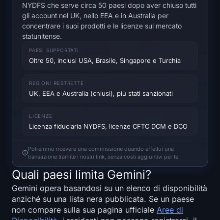
NYDFS che serve circa 50 paesi dopo aver chiuso tutti
Heatmap SOL
gli account nel UK, nello EEA e in Australia per
concentrare i suoi prodotti e le licenze sul mercato
Heatmap HYPE
statunitense.
PAESI SUPPORTATI
Heatmap ZEC
Oltre 50, inclusi USA, Brasile, Singapore e Turchia
Dati di Mercato
REGIONI RESTRETTE
UK, EEA e Australia (chiusi), più stati sanzionati
Dominanza Bitcoin
LICENZE
Altcoin Season Index
Licenza fiduciaria NYDFS, licenze CFTC DCM e DCO
Potremmo ricevere una commissione quando effettui una
Indice di Paura e Avidità
transazione tramite i nostri link, senza costi aggiuntivi per te.
Quali paesi limita Gemini?
Heatmap RSI
Gemini opera basandosi su un elenco di disponibilità
anziché su una lista nera pubblicata. Se un paese
Funding Rates
non compare sulla sua pagina ufficiale
Aree di