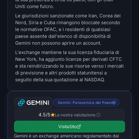
Tesorerie
Uniti come fulcro.
Le giurisdizioni sanzionate come Iran, Corea del
Tesorerie Bitcoin
Nord, Siria e Cuba rimangono bloccate secondo
le normative OFAC, e i residenti di qualsiasi
paese assente dall'elenco di disponibilità di
Tesorerie Ethereum
Gemini non possono aprire un account.
Tesorerie Solana
L'exchange mantiene la sua licenza fiduciaria di
New York, ha aggiunto licenze per derivati CFTC
e sta reindirizzando le sue risorse verso i mercati
Tesorerie Hyperliquid
di previsione e altri prodotti statunitensi a
seguito della sua quotazione al NASDAQ.
Liquidations
Tutte le Liquidations
Gemini: Panoramica dei Paesi
Heatmap BTC
4.5
/5
La nostra valutazione
Visita
Sito
Heatmap ETH
Gemini è un exchange americano regolamentato dal