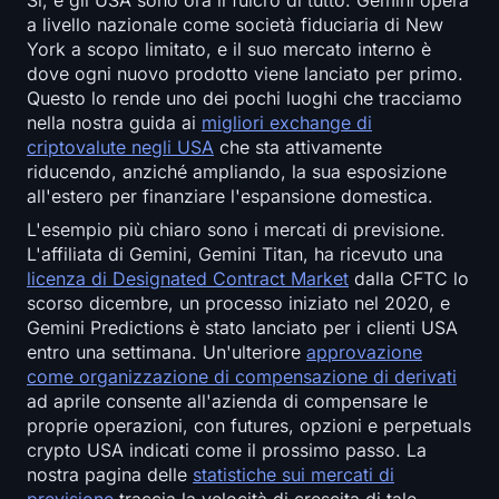
Sì, e gli USA sono ora il fulcro di tutto. Gemini opera
a livello nazionale come società fiduciaria di New
York a scopo limitato, e il suo mercato interno è
dove ogni nuovo prodotto viene lanciato per primo.
Questo lo rende uno dei pochi luoghi che tracciamo
nella nostra guida ai
migliori exchange di
criptovalute negli USA
che sta attivamente
riducendo, anziché ampliando, la sua esposizione
all'estero per finanziare l'espansione domestica.
L'esempio più chiaro sono i mercati di previsione.
L'affiliata di Gemini, Gemini Titan, ha ricevuto una
licenza di Designated Contract Market
dalla CFTC lo
scorso dicembre, un processo iniziato nel 2020, e
Gemini Predictions è stato lanciato per i clienti USA
entro una settimana. Un'ulteriore
approvazione
come organizzazione di compensazione di derivati
ad aprile consente all'azienda di compensare le
proprie operazioni, con futures, opzioni e perpetuals
crypto USA indicati come il prossimo passo. La
nostra pagina delle
statistiche sui mercati di