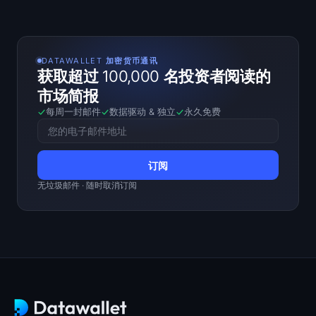
SOL 热力图
HYPE 热力图
DATAWALLET 加密货币通讯
获取超过 100,000 名投资者阅读的
ZEC 热力图
市场简报
市场数据
每周一封邮件
数据驱动
&
独立
永久免费
Bitcoin 市场份额
Altcoin Season 指数
无垃圾邮件 · 随时取消订阅
恐惧与贪婪指数
RSI 热力图
funding rates