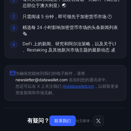
总部位于澳大利亚）🌏
国库
只需阅读 5 分钟，即可领先于加密货币市场 🕐
Bitcoin Treasuries
精选每 24 小时影响加密货币市场的头条新闻列表
🗞️
Ethereum 财库
DeFi 上的新闻、研究和阿尔法策略，以及关于L1
Solana 金库
、Restaking 及其他新兴市场主题的最新动态 💰
Hyperliquid 国债
为确保您能收到我们的电子邮件，请将
Liquidations
newsletter@datawallet.com
添加到您的通讯录中。
您还可以在 X 上关注我们
@datawalletcom
，以获取更多
所有 Liquidations
突发新闻和市场见解。
BTC 热力图
有疑问？
ETH热力图
联系我们
社交媒体：