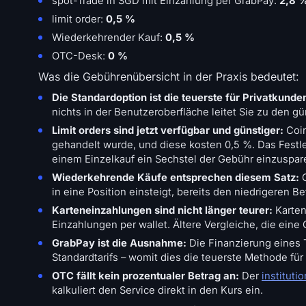
spot-Trade in SGD mit Einzahlung per GrabPay:
2,8 
limit order:
0,5 %
Wiederkehrender Kauf:
0,5 %
OTC-Desk:
0 %
Was die Gebührenübersicht in der Praxis bedeutet:
Die Standardoption ist die teuerste für Privatkunde
nichts in der Benutzeroberfläche leitet Sie zu den gü
Limit orders sind jetzt verfügbar und günstiger:
Coi
gehandelt wurde, und diese kosten 0,5 %. Das Festleg
einem Einzelkauf ein Sechstel der Gebühr einzuspar
Wiederkehrende Käufe entsprechen diesem Satz:
G
in eine Position einsteigt, bereits den niedrigeren Be
Karteneinzahlungen sind nicht länger teurer:
Karten
Einzahlungen per wallet. Ältere Vergleiche, die eine
GrabPay ist die Ausnahme:
Die Finanzierung eines T
Standardtarifs – womit dies die teuerste Methode für 
OTC fällt kein prozentualer Betrag an:
Der
instituti
kalkuliert den Service direkt in den Kurs ein.