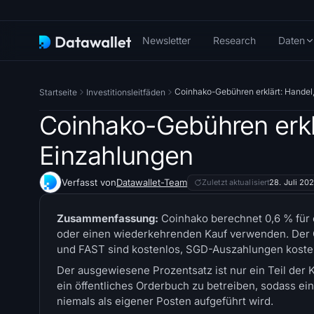
Newsletter
Research
Daten
Coinhako-Gebühren erklärt: Handel
Startseite
Investitionsleitfäden
Coinhako-Gebühren erkl
Einzahlungen
Verfasst von
Datawallet-Team
Zuletzt aktualisiert
28. Juli 20
Zusammenfassung:
Coinhako berechnet 0,6 % für e
oder einen wiederkehrenden Kauf verwenden. Der 
und FAST sind kostenlos, SGD-Auszahlungen kost
Der ausgewiesene Prozentsatz ist nur ein Teil der K
ein öffentliches Orderbuch zu betreiben, sodass ei
niemals als eigener Posten aufgeführt wird.