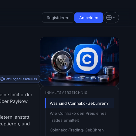
Registrieren
Anmelden
Haftungsausschluss
INHALTSVERZEICHNIS
ine limit order
 über PayNow
Was sind Coinhako-Gebühren?
Wie Coinhako den Preis eines 
etern, anstatt
Trades ermittelt
zeptieren, und
Coinhako-Trading-Gebühren