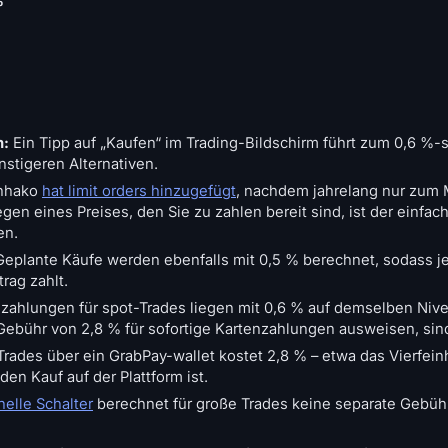
%
n:
Ein Tipp auf „Kaufen“ im Trading-Bildschirm führt zum 0,6 %-
nstigeren Alternativen.
nhako
hat limit orders hinzugefügt
, nachdem jahrelang nur zum 
en eines Preises, den Sie zu zahlen bereit sind, ist der einfac
en.
eplante Käufe werden ebenfalls mit 0,5 % berechnet, sodass je
trag zahlt.
zahlungen für spot-Trades liegen mit 0,6 % auf demselben Niv
 Gebühr von 2,8 % für sofortige Kartenzahlungen ausweisen, sind
rades über ein GrabPay-wallet kostet 2,8 % – etwa das Vierfei
den Kauf auf der Plattform ist.
onelle Schalter
berechnet für große Trades keine separate Gebüh