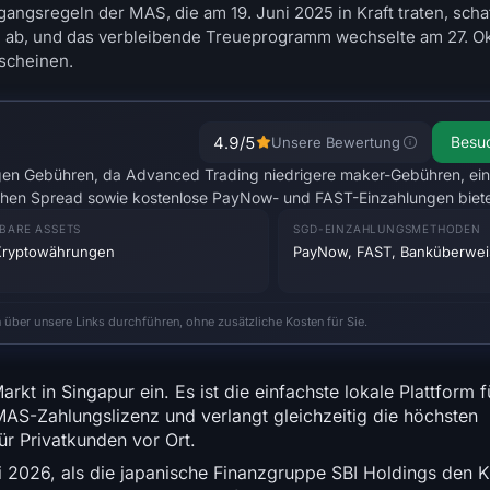
angsregeln der MAS, die am 19. Juni 2025 in Kraft traten, scha
e ab, und das verbleibende Treueprogramm wechselte am 27. O
scheinen.
4.9
/5
Besu
Unsere Bewertung
drigen Gebühren, da Advanced Trading niedrigere maker-Gebühren, ei
ichen Spread sowie kostenlose PayNow- und FAST-Einzahlungen biete
BARE ASSETS
SGD-EINZAHLUNGSMETHODEN
Kryptowährungen
PayNow, FAST, Banküberwe
n über unsere Links durchführen, ohne zusätzliche Kosten für Sie.
kt in Singapur ein. Es ist die einfachste lokale Plattform 
 MAS-Zahlungslizenz und verlangt gleichzeitig die höchsten
ür Privatkunden vor Ort.
i 2026, als die japanische Finanzgruppe SBI Holdings den K