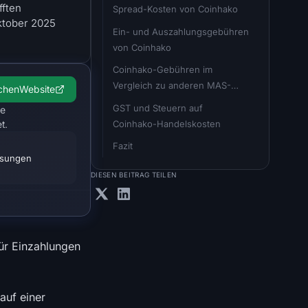
fften
Spread-Kosten von Coinhako
ktober 2025
Ein- und Auszahlungsgebühren 
von Coinhako
Coinhako-Gebühren im 
Vergleich zu anderen MAS-
chen
Website
lizenzierten Börsen
GST und Steuern auf 
ne
Coinhako-Handelskosten
t.
Fazit
isungen
DIESEN BEITRAG TEILEN
für Einzahlungen
auf einer