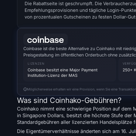
Die Rabattseite ist geschrumpft. Die Verbraucherzug
Empfehlungsprovisionen und tägliche Login-Punkt
von prozentualen Gutscheinen zu festen Dollar-Gut
Coinbase ist die beste Alternative zu Coinhako mit nie
Preisgestaltung im öffentlichen Orderbuch ohne zusätzl
LIZENZEN
VERFÜG
Coinbase besitzt eine Major Payment
250+ 
Institution-Lizenz der MAS
Möglicherweise erhalten wir eine Provision, wenn Sie eine Transaktio
Was sind Coinhako-Gebühren?
Coinhako nimmt eine schwierige Position auf dem Mar
in Singapore Dollars, besitzt die höchste Stufe der
Standardgebühren aller lizenzierten Handelsplätze f
Die Eigentümerverhältnisse änderten sich am 16. Jul