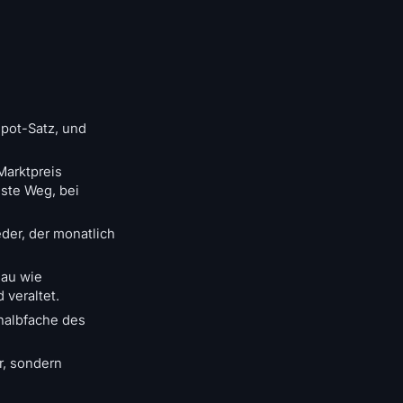
spot-Satz, und
Marktpreis
hste Weg, bei
der, der monatlich
eau wie
 veraltet.
nhalbfache des
r, sondern