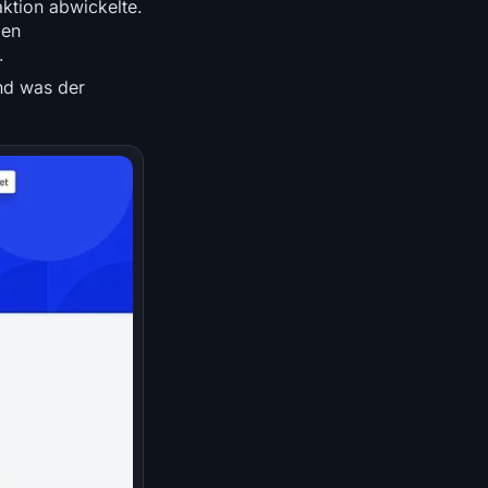
ktion abwickelte.
len
.
und was der