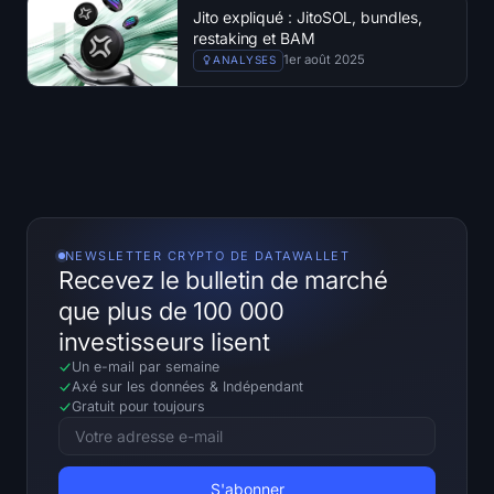
Carte thermique SOL
Jito expliqué : JitoSOL, bundles,
restaking et BAM
1er août 2025
ANALYSES
Carte thermique de HYPE
Carte thermique ZEC
Données de marché
Dominance du Bitcoin
NEWSLETTER CRYPTO DE DATAWALLET
Recevez le bulletin de marché
Altcoin Season Index
que plus de 100 000
investisseurs lisent
Indice de Peur et de Cupidité
Un e-mail par semaine
Axé sur les données
&
Indépendant
Carte thermique du RSI
Gratuit pour toujours
Funding Rates