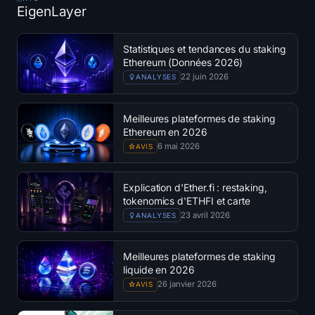
EigenLayer
Trésoreries
Trésoreries Bitcoin
Statistiques et tendances du staking
Ethereum (Données 2026)
22 juin 2026
ANALYSES
Trésoreries Ethereum
Trésoreries Solana
Meilleures plateformes de staking
Ethereum en 2026
6 mai 2026
AVIS
Trésoreries Hyperliquid
Liquidations
Explication d'Ether.fi : restaking,
tokenomics d'ETHFI et carte
bancaire
23 avril 2026
ANALYSES
Toutes les Liquidations
Carte thermique du BTC
Meilleures plateformes de staking
liquide en 2026
26 janvier 2026
AVIS
Carte thermique de l'ETH