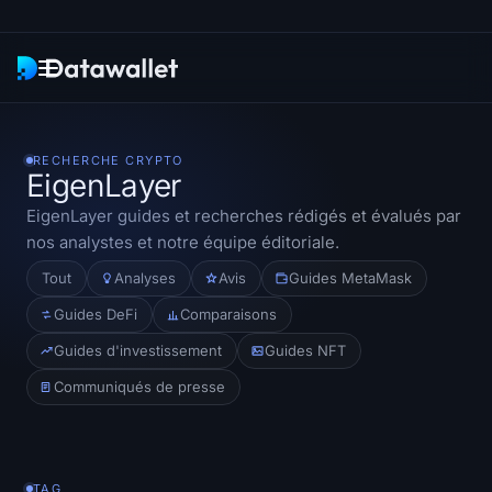
Newsletter
RECHERCHE CRYPTO
EigenLayer
Recherche
EigenLayer
guides et recherches rédigés et évalués par
nos analystes et notre équipe éditoriale.
Traqueurs d'ETF
Tout
Analyses
Avis
Guides MetaMask
ETF Bitcoin
Guides DeFi
Comparaisons
Guides d'investissement
Guides NFT
ETF Ethereum
Communiqués de presse
ETF Solana
Hyperliquid ETF
TAG