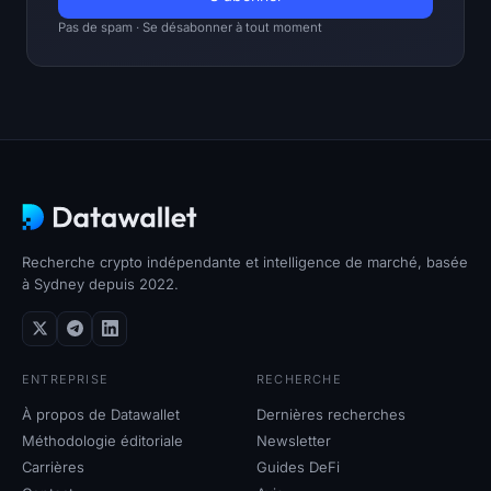
open interest
Pas de spam · Se désabonner à tout moment
Valeur Totale Verrouillée
Rainbow Chart
Compte à rebours du halving
Suivi du gas de l'ETH
Recherche crypto indépendante et intelligence de marché, basée
Suivi de portefeuille de cryptos
à Sydney depuis 2022.
Calculateur de staking de cryptomonnaies
ENTREPRISE
RECHERCHE
À propos
À propos de Datawallet
Dernières recherches
Méthodologie éditoriale
Newsletter
Carrières
Guides DeFi