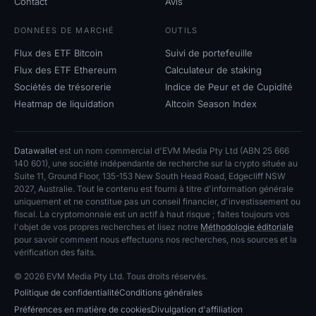
Contact
Avis
S'inscrire
Connexion
DONNÉES DE MARCHÉ
OUTILS
Langue
Flux des ETF Bitcoin
Suivi de portefeuille
Flux des ETF Ethereum
Calculateur de staking
Sociétés de trésorerie
Indice de Peur et de Cupidité
Heatmap de liquidation
Altcoin Season Index
Datawallet
est un nom commercial d'EVM Media Pty Ltd (ABN 25 666
140 601), une société indépendante de recherche sur la crypto située au
Suite 11, Ground Floor, 135-153 New South Head Road, Edgecliff NSW
2027, Australie. Tout le contenu est fourni à titre d'information générale
uniquement et ne constitue pas un conseil financier, d'investissement ou
fiscal. La cryptomonnaie est un actif à haut risque ; faites toujours vos
l'objet de vos propres recherches et lisez notre
Méthodologie éditoriale
pour savoir comment nous effectuons nos recherches, nos sources et la
vérification des faits.
© 2026 EVM Media Pty Ltd. Tous droits réservés.
Politique de confidentialité
Conditions générales
Préférences en matière de cookies
Divulgation d'affiliation