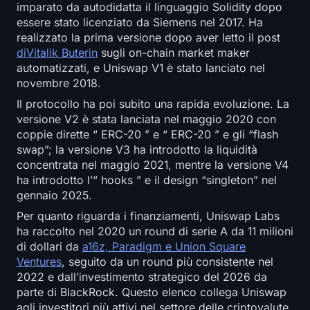
imparato da autodidatta il linguaggio Solidity dopo
essere stato licenziato da Siemens nel 2017. Ha
realizzato la prima versione dopo aver letto il post
diVitalik Buterin
sugli on-chain market maker
automatizzati, e Uniswap V1 è stato lanciato nel
novembre 2018.
Il protocollo ha poi subito una rapida evoluzione. La
versione V2 è stata lanciata nel maggio 2020 con
coppie dirette “ ERC-20 ” e “ ERC-20 ” e gli “flash
swap”; la versione V3 ha introdotto la liquidità
concentrata nel maggio 2021, mentre la versione V4
ha introdotto l’“ hooks ” e il design “singleton” nel
gennaio 2025.
Per quanto riguarda i finanziamenti, Uniswap Labs
ha raccolto nel 2020 un round di serie A da 11 milioni
di dollari da
a16z, Paradigm e Union Square
Ventures
, seguito da un round più consistente nel
2022 e dall’investimento strategico del 2026 da
parte di BlackRock. Questo elenco collega Uniswap
agli investitori più attivi nel settore delle criptovalute.