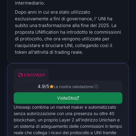
intermediario.
Tesorerie
Dopo anni in cui era stato utilizzato
esclusivamente a fini di governance, l’ UNI ha
Bitcoin Titoli del Tesoro
subito una trasformazione alla fine del 2025. La
proposta UNIfication ha introdotto le commissioni
Ethereum Titoli del Tesoro
di protocollo, che ora vengono utilizzate per
riacquistare e bruciare UNI, collegando così il
Solana Titoli del Tesoro
token all’attività di trading reale.
Hyperliquid Titoli del Tesoro
Liquidazioni
4.9
/5
La nostra valutazione
Tutte le liquidazioni
Visita
Sito
Uniswap combina un market maker e automatizzato
BTC Mappa termica
senza autorizzazione con una presenza su oltre 40
blockchain, un proprio Layer 2 all'indirizzo Unichain e
ETH Mappa termica
un sistema di adeguamento delle commissioni in tempo
reale che collega i ricavi del protocollo a UNI tramite