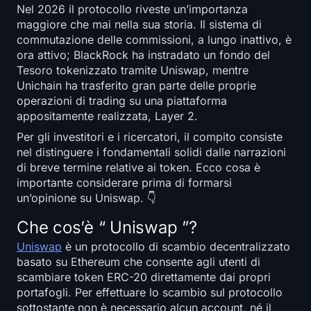
Open Interest
Nel 2026 il protocollo riveste un’importanza
maggiore che mai nella sua storia. Il sistema di
Valore Totale Bloccato
commutazione delle commissioni, a lungo inattivo, è
ora attivo; BlackRock ha instradato un fondo del
Tesoro tokenizzato tramite Uniswap, mentre
Rainbow Chart
Unichain ha trasferito gran parte delle proprie
operazioni di trading su una piattaforma
Halving Conto alla rovescia
appositamente realizzata, Layer 2.
Per gli investitori e i ricercatori, il compito consiste
ETH Gas Tracker
nel distinguere i fondamentali solidi dalle narrazioni
di breve termine relative ai token. Ecco cosa è
Tracker di Portafoglio Crypto
importante considerare prima di formarsi
un’opinione su Uniswap. 👇
Calcolatore di cripto Staking
Che cos’è “ Uniswap ”?
Chi siamo
Uniswap
è un protocollo di scambio decentralizzato
basato su Ethereum che consente agli utenti di
scambiare token ERC-20 direttamente dai propri
portafogli. Per effettuare lo scambio sul protocollo
sottostante non è necessario alcun account, né il