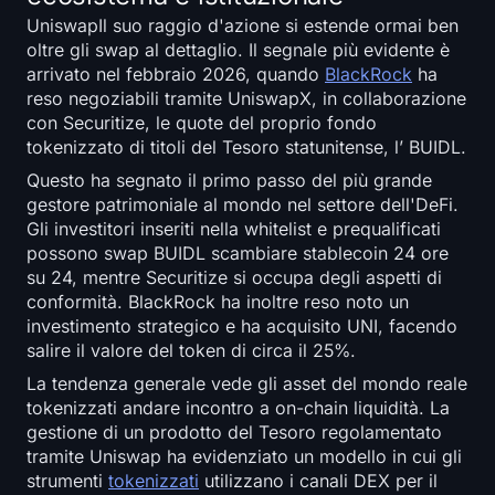
UniswapIl suo raggio d'azione si estende ormai ben
oltre gli swap al dettaglio. Il segnale più evidente è
arrivato nel febbraio 2026, quando
BlackRock
ha
reso negoziabili tramite UniswapX, in collaborazione
con Securitize, le quote del proprio fondo
tokenizzato di titoli del Tesoro statunitense, l’ BUIDL.
Questo ha segnato il primo passo del più grande
gestore patrimoniale al mondo nel settore dell'DeFi.
Gli investitori inseriti nella whitelist e prequalificati
possono swap BUIDL scambiare stablecoin 24 ore
su 24, mentre Securitize si occupa degli aspetti di
conformità. BlackRock ha inoltre reso noto un
investimento strategico e ha acquisito UNI, facendo
salire il valore del token di circa il 25%.
La tendenza generale vede gli asset del mondo reale
tokenizzati andare incontro a on-chain liquidità. La
gestione di un prodotto del Tesoro regolamentato
tramite Uniswap ha evidenziato un modello in cui gli
strumenti
tokenizzati
utilizzano i canali DEX per il