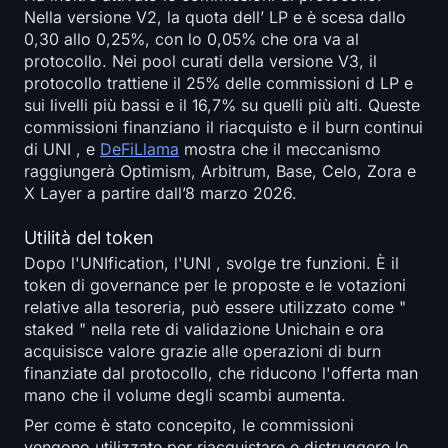
Nella versione V2, la quota dell’ LP e è scesa dallo
0,30 allo 0,25%, con lo 0,05% che ora va al
protocollo. Nei pool curati della versione V3, il
protocollo trattiene il 25% delle commissioni d LP e
sui livelli più bassi e il 16,7% su quelli più alti. Queste
commissioni finanziano il riacquisto e il burn continui
di UNI , e
DeFiLlama
mostra che il meccanismo
raggiungerà Optimism, Arbitrum, Base, Celo, Zora e
X Layer a partire dall’8 marzo 2026.
Utilità del token
Dopo l'UNIfication, l'UNI , svolge tre funzioni. È il
token di governance per le proposte e le votazioni
relative alla tesoreria, può essere utilizzato come "
staked " nella rete di validazione Unichain e ora
acquisisce valore grazie alle operazioni di burn
finanziate dal protocollo, che riducono l'offerta man
mano che il volume degli scambi aumenta.
Per come è stato concepito, le commissioni
vengono utilizzate per riacquistare e distruggere le