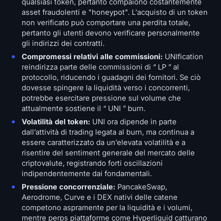
qualsiasi token, pertanto compaiono costantemente
asset fraudolenti e "honeypot". L'acquisto di un token
non verificato può comportare una perdita totale,
pertanto gli utenti devono verificare personalmente
gli indirizzi dei contratti.
Compromessi relativi alle commissioni:
UNIfication
reindirizza parte delle commissioni di “ LP ” al
protocollo, riducendo i guadagni dei fornitori. Se ciò
dovesse spingere la liquidità verso i concorrenti,
potrebbe esercitare pressione sul volume che
attualmente sostiene il “ UNI ” burn.
Volatilità del token:
UNI ora dipende in parte
dall’attività di trading legata al burn, ma continua a
essere caratterizzato da un’elevata volatilità e a
risentire del sentiment generale del mercato delle
criptovalute, registrando forti oscillazioni
indipendentemente dai fondamentali.
Pressione concorrenziale:
PancakeSwap,
Aerodrome, Curve e i DEX nativi delle catene
competono aspramente per la liquidità e i volumi,
mentre perps piattaforme come Hyperliquid catturano