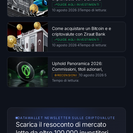
Chartered
GUIDE AGLI INVESTIMENTI
10 agosto 2026
·
3
Tempo di lettura:
Come acquistare un Bitcoin e e
criptovalute con Ziraat Bank
GUIDE AGLI INVESTIMENTI
10 agosto 2026
·
4
Tempo di lettura:
Uphold Panoramica 2026:
Commissioni, titoli azionari,
regolamentazione e sicurezza
10 agosto 2026
·
5
RECENSIONI
Tempo di lettura:
DATAWALLET NEWSLETTER SULLE CRIPTOVALUTE
Scarica il resoconto di mercato
letto da oltre 100.000 investitori