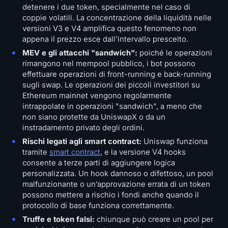
detenere i due token, specialmente nel caso di
coppie volatili. La concentrazione della liquidità nelle
versioni V3 e V4 amplifica questo fenomeno non
appena il prezzo esce dall’intervallo prescelto.
MEV e gli attacchi "sandwich":
poiché le operazioni
rimangono nel mempool pubblico, i bot possono
effettuare operazioni di front-running e back-running
sugli swap. Le operazioni dei piccoli investitori su
Ethereum mainnet vengono regolarmente
intrappolate in operazioni "sandwich", a meno che
non siano protette da UniswapX o da un
instradamento privato degli ordini.
Rischi legati agli smart contract:
Uniswap funziona
tramite
smart contract
, e la versione V4 hooks
consente a terze parti di aggiungere logica
personalizzata. Un hook dannoso o difettoso, un pool
malfunzionante o un’approvazione errata di un token
possono mettere a rischio i fondi anche quando il
protocollo di base funziona correttamente.
Truffe e token falsi:
chiunque può creare un pool per