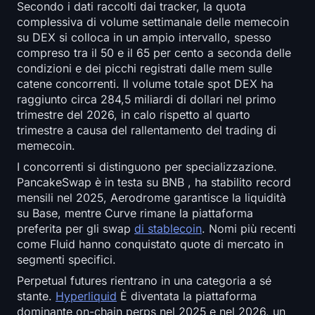
Secondo i dati raccolti dai tracker, la quota
complessiva di volume settimanale delle memecoin
su DEX si colloca in un ampio intervallo, spesso
compreso tra il 50 e il 65 per cento a seconda delle
condizioni e dei picchi registrati dalle mem sulle
catene concorrenti. Il volume totale spot DEX ha
raggiunto circa 284,5 miliardi di dollari nel primo
trimestre del 2026, in calo rispetto al quarto
trimestre a causa del rallentamento del trading di
memecoin.
I concorrenti si distinguono per specializzazione.
PancakeSwap è in testa su BNB , ha stabilito record
mensili nel 2025, Aerodrome garantisce la liquidità
su Base, mentre Curve rimane la piattaforma
preferita per gli swap
di stablecoin
. Nomi più recenti
come Fluid hanno conquistato quote di mercato in
segmenti specifici.
Perpetual futures rientrano in una categoria a sé
stante.
Hyperliquid
È diventata la piattaforma
dominante on-chain perps nel 2025 e nel 2026, un