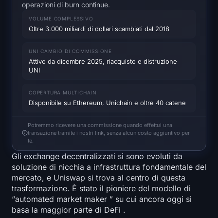
operazioni di burn continue.
SOL Mappa termica
VOLUME COMPLESSIVO
Oltre 3.000 miliardi di dollari scambiati dal 2018
HYPE Mappa termica
UNI CAMBIO DI COMMISSIONE
ZEC Mappa termica
Attivo da dicembre 2025, riacquisto e distruzione
UNI
Dati di mercato
COPERTURA MULTICHAIN
Bitcoin Dominanza
Disponibile su Ethereum, Unichain e oltre 40 catene
Altcoin Season Indice
Potremmo ricevere una commissione quando effettui una
transazione tramite i nostri link, senza alcun costo aggiuntivo per
te.
Indice di Paura e Avidità
Gli exchange decentralizzati si sono evoluti da
soluzione di nicchia a infrastruttura fondamentale del
RSI Mappa termica
mercato, e Uniswap si trova al centro di questa
trasformazione. È stato il pioniere del modello di
Funding Rates
“automated market maker ” su cui ancora oggi si
basa la maggior parte di DeFi .