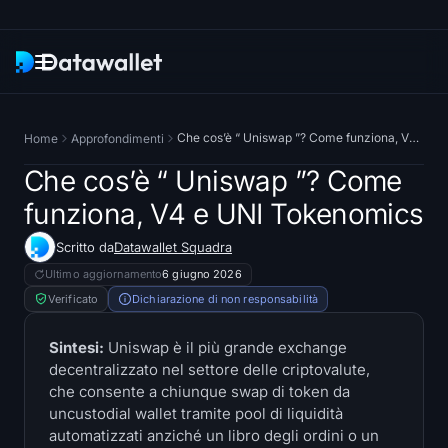
Newsletter
Che cos’è “ Uniswap ”? Come funziona, V4 e UNI Tokenomics
Home
Approfondimenti
Ricerca
Che cos’è “ Uniswap ”? Come
funziona, V4 e UNI Tokenomics
ETF Tracker
Scritto da
Datawallet Squadra
Bitcoin ETF
Ultimo aggiornamento
6 giugno 2026
Verificato
Dichiarazione di non responsabilità
Ethereum ETF
Sintesi:
Uniswap è il più grande exchange
decentralizzato nel settore delle criptovalute,
Solana ETF
che consente a chiunque swap di token da
uncustodial wallet tramite pool di liquidità
Hyperliquid ETF
automatizzati anziché un libro degli ordini o un