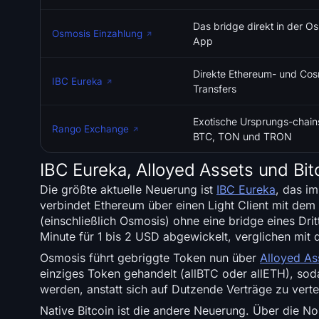
Das bridge direkt in der O
Osmosis Einzahlung
App
Direkte Ethereum- und Co
IBC Eureka
Transfers
Exotische Ursprungs-chain
Rango Exchange
BTC, TON und TRON
IBC Eureka, Alloyed Assets und Bi
Die größte aktuelle Neuerung ist
IBC Eureka
, das i
verbindet Ethereum über einen Light Client mit de
(einschließlich Osmosis) ohne eine bridge eines Dri
Minute für 1 bis 2 USD abgewickelt, verglichen mit 
Osmosis führt gebriggte Token nun über
Alloyed As
einziges Token gehandelt (allBTC oder allETH), so
werden, anstatt sich auf Dutzende Verträge zu verteil
Native Bitcoin ist die andere Neuerung. Über die 