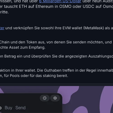
missen, und hat über
6 Milliarden US-Dollar
über neun Audit
nsfer tauscht ETH auf Ethereum in OSMO oder USDC auf Osm
itte.
ter
und verknüpfen Sie sowohl Ihre EVM wallet (MetaMask) als 
Chain und den Token aus, von denen Sie senden möchten, und
schte Asset zum Empfang.
n Betrag ein und überprüfen Sie die angezeigten Auszahlungsd
ktion in Ihrer wallet. Die Guthaben treffen in der Regel innerhal
für Pools oder für das staking bereit.