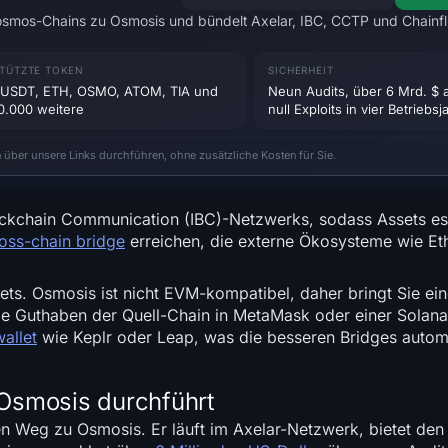
osmos-Chains zu Osmosis und bündelt Axelar, IBC, CCTP und Chainfl
TÜTZTE TOKEN
SICHERHEIT
USDT, ETH, OSMO, ATOM, TIA und
Neun Audits, über 6 Mrd. $ 
0.000 weitere
null Exploits in vier Betriebs
n über unsere Links durchführen, ohne zusätzliche Kosten für Sie.
ckchain Communication (IBC)-Netzwerks, sodass Assets es 
oss-chain bridge
erreichen, die externe Ökosysteme wie E
lets. Osmosis ist nicht EVM-kompatibel, daher bringt Sie ein
ie Guthaben der Quell-Chain in MetaMask oder einer Solana
allet
wie Keplr oder Leap, was die besseren Bridges automa
Osmosis durchführt
en Weg zu Osmosis. Er läuft im Axelar-Netzwerk, bietet de