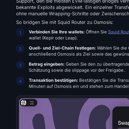
Support, den die meisten EVM-lastigen Bridges ver
bekannte Exploits abgewickelt. Ein einzelner Tra
ohne manuelle Wrapping-Schritte oder Zwischenschr
So bridgen Sie mit Squid Router zu Osmosis:
Verbinden Sie Ihre wallets:
Öffnen Sie
Squid Rou
wallet (Keplr oder Leap).
Quell- und Ziel-Chain festlegen:
Wählen Sie die 
anschließend Osmosis als Ziel sowie das gewün
Betrag eingeben:
Geben Sie den zu übertragende
Schätzung sowie die slippage vor der Freigabe.
Transaktion bestätigen:
Bestätigen Sie die Transa
Minuten auf Osmosis ein und stehen zum Handeln, 