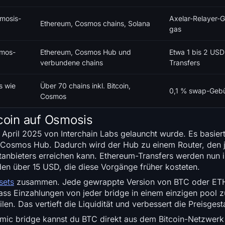
smosis-
Axelar-Relayer-G
Ethereum, Cosmos chains, Solana
gas
smos-
Ethereum, Cosmos Hub und
Etwa 1 bis 2 USD
verbundene chains
Transfers
s wie
Über 70 chains inkl. Bitcoin,
0,1 % swap-Geb
Cosmos
tcoin auf Osmosis
m April 2025 von Interchain Labs gelauncht wurde. Es basier
m Cosmos Hub. Dadurch wird der Hub zu einem Router, den 
ttanbieters erreichen kann. Ethereum-Transfers werden nun i
den über 15 USD, die diese Vorgänge früher kosteten.
sets
zusammen. Jede gewrappte Version von BTC oder ETH 
dass Einzahlungen von jeder bridge in einem einzigen pool
en. Das vertieft die Liquidität und verbessert die Preisgest
Nomic bridge kannst du BTC direkt aus dem Bitcoin-Netzwer