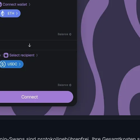
oin-Swaps sind protokollgebührenfrei. Ihre Gesamtkosten s