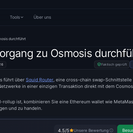
Tools
Über uns
osis durchführt
organg zu Osmosis durchfü
26
Faktisch geprüft
s führt über
Squid Router
, eine cross-chain swap-Schnittstelle
0 Netzwerke in einer einzigen Transaktion direkt mit dem Cosm
rollup ist, kombinieren Sie eine Ethereum wallet wie MetaMas
gen und zu handeln.
4.5
/5
Besu
Unsere Bewertung