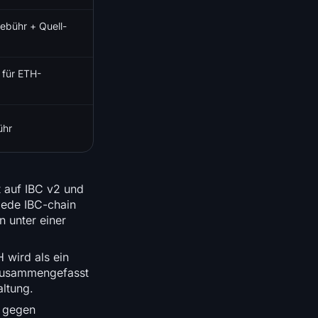
ebühr + Quell-
 für ETH-
ühr
t auf IBC v2 und
jede IBC-chain
n unter einer
wird als ein
 zusammengefasst
altung.
k gegen