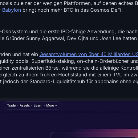
smosis zu einer der wenigen Plattformen, auf denen echtes
r
Babylon
bringt noch mehr BTC in das Cosmos DeFi.
Ökosystem und die erste IBC-fähige Anwendung, die nach
Die Gründer Sunny Aggarwal, Dev Ojha und Josh Lee hatten 
unden und hat ein
Gesamtvolumen von über 40 Milliarden U
quidity pools, Superfluid-staking, on-chain-Orderbücher un
er zentralisierten Börse, während sie die alleinige Kontroll
ergleich zu ihrem frühren Höchststand mit einem TVL im zwe
bt jedoch der Standard-Liquiditätshub für appchains ohne ei