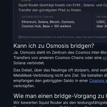
Squid Router überträgt Assets von EVM-, Solana- und C
Transfer den günstigsten Pfad zu finden.
UNTERSTÜTZTE CHAINS
UNTERS
Ethereum, Solana, Bitcoin, Osmosis,
USDC, 
Cosmos Hub, Base + 100 weitere
über 2
Möglicherweise erhalten wir eine Provision, wenn Sie eine Transaktio
Kann ich zu Osmosis bridgen?
Ja. Osmosis steht im Zentrum des Cosmos Inter-Blo
Transfers von anderen Cosmos-Chains oder eine
cr
Solana verbindet.
Das Detail, über das Neulinge oft stolpern, sind wal
MetaMask-Verbindung nicht ans Ziel. Sie behalten d
empfangen den gebriggten Saldo in einer
Cosmos w
verknüpfen.
Wie man einen bridge-Vorgang zu 
Wir bewerten Squid Router als den leistungsfähigst