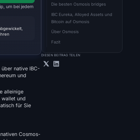
Die besten Osmosis bridges
ip, um bei jedem
IBC Eureka, Alloyed Assets und 
Bitcoin auf Osmosis
abgewickelt,
Über Osmosis
jahren
Fazit
DIESEN BEITRAG TEILEN
über native IBC-
thereum und
e alleinige
 wallet und
tisch für Sie
n nativen Cosmos-