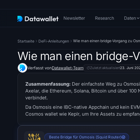
Newsletter
Research
Daten
Wie man einen bridge-Vorgang zu Osm
Startseite
DeFi-Anleitungen
Wie man einen bridge-V
Verfasst von
Datawallet-Team
Zuletzt aktualisiert
23. Juni 20
Zusammenfassung:
Der einfachste Weg zu Osmosi
Axelar, die Ethereum, Solana, Bitcoin und über 10
verbindet.
Da Osmosis eine IBC-native Appchain und kein EVM-
Cosmos wallet wie Keplr, um Ihre Assets zu empfan
Beste Bridge für Osmosis (Squid Router)