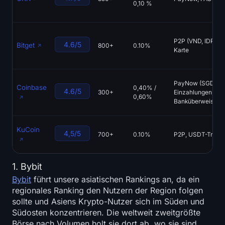
0,10 %
P2P (VND, IDR, PH
4.6/5
Bitget
800+
0.10%
Karte
PayNow (SGD), I
Coinbase
0,40% /
4.6/5
300+
Einzahlungen,
0,60%
Banküberweisung,
KuCoin
4,5/5
700+
0.10%
P2P, USDT-Transfe
1. Bybit
Bybit
führt unsere asiatischen Rankings an, da ein
regionales Ranking den Nutzern der Region folgen
sollte und Asiens Krypto-Nutzer sich im Süden und
Südosten konzentrieren. Die weltweit zweitgrößte
Börse nach Volumen holt sie dort ab, wo sie sind,