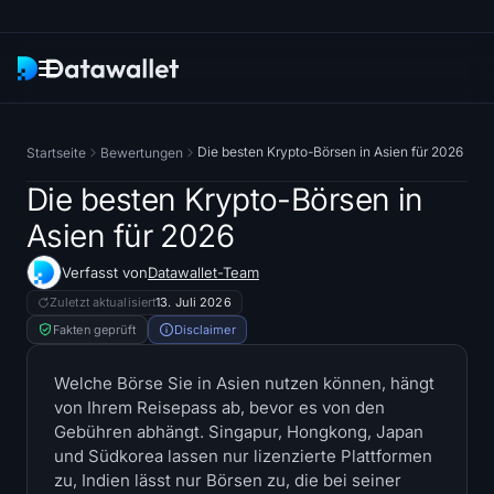
Newsletter
Die besten Krypto-Börsen in Asien für 2026
Startseite
Bewertungen
Recherche
Die besten Krypto-Börsen in
Asien für 2026
ETF-Tracker
Verfasst von
Datawallet-Team
Bitcoin ETFs
Zuletzt aktualisiert
13. Juli 2026
Fakten geprüft
Disclaimer
Ethereum ETFs
Welche Börse Sie in Asien nutzen können, hängt
von Ihrem Reisepass ab, bevor es von den
Solana ETFs
Gebühren abhängt. Singapur, Hongkong, Japan
und Südkorea lassen nur lizenzierte Plattformen
Hyperliquid ETFs
zu, Indien lässt nur Börsen zu, die bei seiner