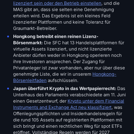
lizenziert sein oder den Betrieb einstellen
, und die
MAS gibt an, dass sie selten eine Genehmigung
erteilen wird. Das Ergebnis ist ein kleines Feld
lizenzierter Plattformen und keine Toleranz für
Graumarkt-Betreiber.
Hongkong betreibt einen reinen Lizenz-
Börsenmarkt:
Die SFC hat 13 Handelsplattformen für
virtuelle Assets lizenziert, und nicht lizenzierte
Anbieter dürfen weder in Hongkong operieren noch
ihre Investoren ansprechen. Der Zugang für
Privatanleger ist zwar vorhanden, aber nur über diese
genehmigte Liste, die wir in unserem
Hongkong-
Börsenleitfaden
aufschlüsseln.
Japan überführt Krypto in das Wertpapierrecht:
Das
Unterhaus des Parlaments verabschiedete am 11. Juni
einen Gesetzentwurf, der
Krypto unter dem Financial
Instruments and Exchange Act neu klassifiziert
, was
Offenlegungspflichten und Insiderhandelsregeln für
die rund 105 Assets auf registrierten Plattformen mit
sich bringt und einen rechtlichen Weg für spot ETFs
eröffnet. Vollständige Regeln werden für 2027