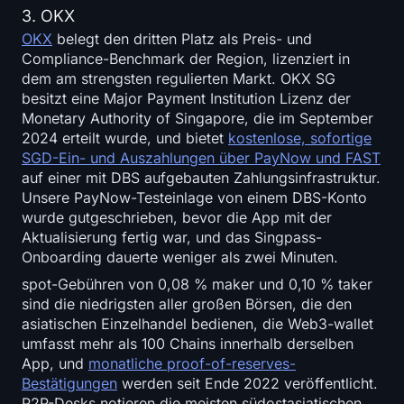
3. OKX
OKX
belegt den dritten Platz als Preis- und
Compliance-Benchmark der Region, lizenziert in
dem am strengsten regulierten Markt. OKX SG
besitzt eine Major Payment Institution Lizenz der
Monetary Authority of Singapore, die im September
2024 erteilt wurde, und bietet
kostenlose, sofortige
SGD-Ein- und Auszahlungen über PayNow und FAST
auf einer mit DBS aufgebauten Zahlungsinfrastruktur.
Unsere PayNow-Testeinlage von einem DBS-Konto
wurde gutgeschrieben, bevor die App mit der
Aktualisierung fertig war, und das Singpass-
Onboarding dauerte weniger als zwei Minuten.
spot-Gebühren von 0,08 % maker und 0,10 % taker
sind die niedrigsten aller großen Börsen, die den
asiatischen Einzelhandel bedienen, die Web3-wallet
umfasst mehr als 100 Chains innerhalb derselben
App, und
monatliche proof-of-reserves-
Bestätigungen
werden seit Ende 2022 veröffentlicht.
P2P-Desks notieren die meisten südostasiatischen