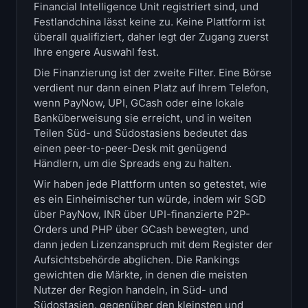
Financial Intelligence Unit registriert sind, und
Treasuries
Festlandchina lässt keine zu. Keine Plattform ist
überall qualifiziert, daher legt der Zugang zuerst
Bitcoin-Treasuries
Ihre engere Auswahl fest.
Die Finanzierung ist der zweite Filter. Eine Börse
Ethereum-Treasuries
verdient nur dann einen Platz auf Ihrem Telefon,
wenn PayNow, UPI, GCash oder eine lokale
Solana-Treasuries
Banküberweisung sie erreicht, und in weiten
Teilen Süd- und Südostasiens bedeutet das
einen peer-to-peer-Desk mit genügend
Hyperliquid-Treasuries
Händlern, um die Spreads eng zu halten.
Liquidations
Wir haben jede Plattform unten so getestet, wie
es ein Einheimischer tun würde, indem wir SGD
über PayNow, INR über UPI-finanzierte P2P-
Alle Liquidations
Orders und PHP über GCash bewegten, und
dann jeden Lizenzanspruch mit dem Register der
BTC Heatmap
Aufsichtsbehörde abglichen. Die Rankings
gewichten die Märkte, in denen die meisten
ETH Heatmap
Nutzer der Region handeln, in Süd- und
Südostasien, gegenüber den kleinsten und