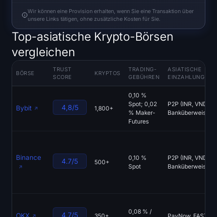
Registrieren
Anmelden
Wir können eine Provision erhalten, wenn Sie eine Transaktion über
unsere Links tätigen, ohne zusätzliche Kosten für Sie.
Sprache
Top-asiatische Krypto-Börsen
vergleichen
TRUST
TRADING-
ASIATISCHE
BÖRSE
KRYPTOS
SCORE
GEBÜHREN
EINZAHLUNGSM
0,10 %
Spot; 0,02
P2P (INR, VND, PK
4,8/5
Bybit
1,800+
% Maker-
Banküberweisung,
Futures
Binance
0,10 %
P2P (INR, VND, PH
4.7/5
500+
Spot
Banküberweisung,
0,08 % /
4.7/5
OKX
350+
PayNow, FAST, P2