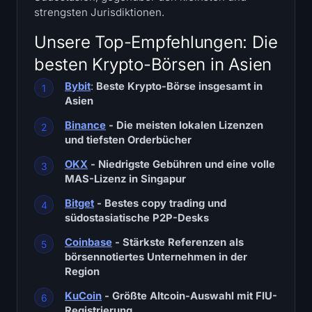
SOL Heatmap
strengsten Jurisdiktionen.
Unsere Top-Empfehlungen: Die
HYPE Heatmap
besten Krypto-Börsen in Asien
ZEC Heatmap
Bybit
:
Beste Krypto-Börse insgesamt in
Asien
Marktdaten
Binance
- Die meisten lokalen Lizenzen
und tiefsten Orderbücher
Bitcoin Dominanz
OKX
- Niedrigste Gebühren und eine volle
MAS-Lizenz in Singapur
Altcoin Season Index
Bitget
- Bestes copy trading und
Fear & Greed Index
südostasiatische P2P-Desks
Coinbase
- Stärkste Referenzen als
RSI-Heatmap
börsennotiertes Unternehmen in der
Region
Funding Rates
KuCoin
- Größte Altcoin-Auswahl mit FIU-
Registrierung