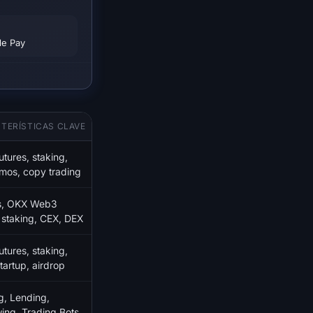
H
le Pay
TERÍSTICAS CLAVE
utures, staking,
mos, copy trading
es, OKX Web3
, staking, CEX, DEX
utures, staking,
tartup, airdrop
g, Lending,
ing, Trading Bots,