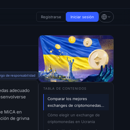
Registrarse
Iniciar sesión
rgo de responsabilidad
TABLA DE CONTENIDOS
nedas adecuado
desenvolverse
Comparar los mejores 
exchanges de criptomonedas 
 de MiCA en
ucranianos
Cómo elegir un exchange de 
ción de grivna
criptomonedas en Ucrania