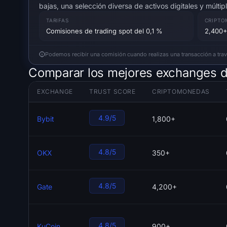
bajas, una selección diversa de activos digitales y múltipl
TARIFAS
CRIPTO
Comisiones de trading spot del 0,1 %
2,400+
Podemos recibir una comisión cuando realizas una transacción a través
Comparar los mejores exchanges d
EXCHANGE
TRUST SCORE
CRIPTOMONEDAS
4.9/5
Bybit
1,800+
4.8/5
OKX
350+
4.8/5
Gate
4,200+
4.8/5
KuCoin
900+