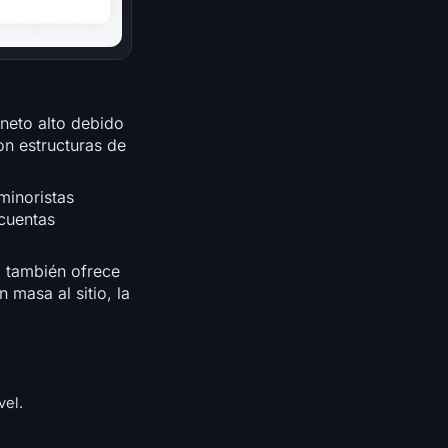
 neto alto debido
on estructuras de
minoristas
bcuentas
 también ofrece
masa al sitio, la
vel.