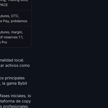
PACE
futures, OTC,
e Pay, préstamos
futures, margin,
of-reserves 1:1,
n Pro
nalidad local.
izar activos como
os principales
 la gama Bybit
ases iniciales, lo
lataforma de copy
rs profesionales.