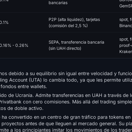
bancarias
GemS
P2P (alta liquidez), tarjetas
spot, 
0.1%
(comisión del 2,5 %)
Binanc
spot, 
SEPA, transferencia bancaria
0.16% - 0.26%
proof-
(sin UAH directo)
Krake
nos debido a su equilibrio sin igual entre velocidad y funcio
ading Account (UTA) lo cambia todo, ya que les permite util
fondos entre wallets.
do de Ucrania. Admite transferencias en UAH a través de l
atbank con cero comisiones. Más allá del trading simple,
tos de doble activo.
ha convertido en un centro de gran tráfico para tokens en f
n proyectos antes de que lleguen al mercado general. Su p
mite a los principiantes imitar los movimientos de los trade