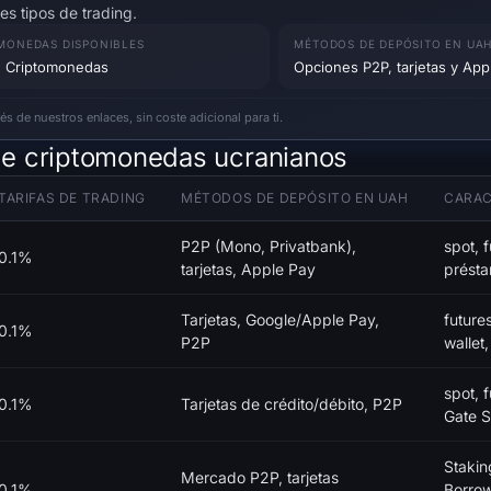
es tipos de trading.
MONEDAS DISPONIBLES
MÉTODOS DE DEPÓSITO EN UA
 Criptomonedas
Opciones P2P, tarjetas y App
 de nuestros enlaces, sin coste adicional para ti.
e criptomonedas ucranianos
TARIFAS DE TRADING
MÉTODOS DE DEPÓSITO EN UAH
CARAC
P2P (Mono, Privatbank),
spot, f
0.1%
tarjetas, Apple Pay
présta
Tarjetas, Google/Apple Pay,
futur
0.1%
P2P
wallet
spot, f
0.1%
Tarjetas de crédito/débito, P2P
Gate S
Stakin
Mercado P2P, tarjetas
0.1%
Borrow