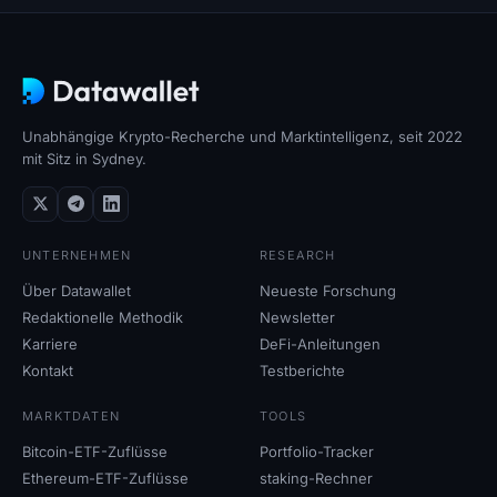
open interest
Total Value Locked
Rainbow Chart
Unabhängige Krypto-Recherche und Marktintelligenz, seit 2022
mit Sitz in Sydney.
halving-Countdown
ETH gas Tracker
UNTERNEHMEN
RESEARCH
Krypto-Portfolio-Tracker
Über Datawallet
Neueste Forschung
Redaktionelle Methodik
Newsletter
Krypto-staking-Rechner
Karriere
DeFi-Anleitungen
Kontakt
Testberichte
Über uns
MARKTDATEN
TOOLS
Bitcoin-ETF-Zuflüsse
Portfolio-Tracker
Ethereum-ETF-Zuflüsse
staking-Rechner