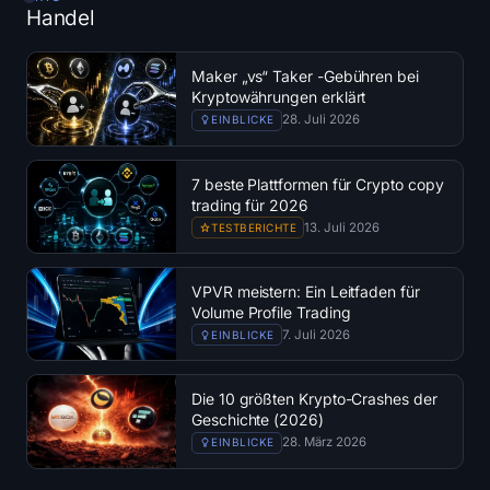
Handel
Treasuries
Bitcoin Treasuries
Maker „vs“ Taker -Gebühren bei
Kryptowährungen erklärt
28. Juli 2026
EINBLICKE
Ethereum Treasuries
Solana-Treasuries
7 beste Plattformen für Crypto copy
trading für 2026
13. Juli 2026
TESTBERICHTE
Hyperliquid-Treasuries
liquidation
VPVR meistern: Ein Leitfaden für
Volume Profile Trading
7. Juli 2026
EINBLICKE
Alle liquidation
BTC Heatmap
Die 10 größten Krypto-Crashes der
Geschichte (2026)
28. März 2026
EINBLICKE
ETH Heatmap