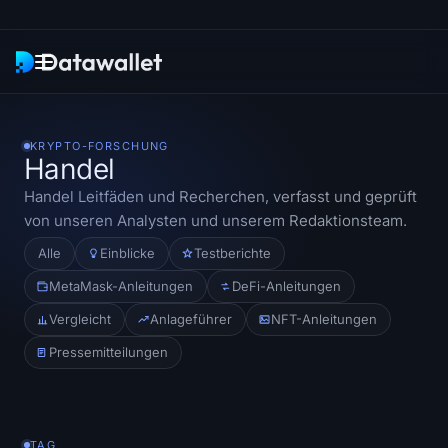
Newsletter
KRYPTO-FORSCHUNG
Handel
Research
Handel
Leitfäden und Recherchen, verfasst und geprüft
von unseren Analysten und unserem Redaktionsteam.
ETF-Tracker
Alle
Einblicke
Testberichte
Bitcoin-ETFs
MetaMask-Anleitungen
DeFi-Anleitungen
Vergleicht
Anlageführer
NFT-Anleitungen
Ethereum-ETFs
Pressemitteilungen
Solana-ETFs
Hyperliquid-ETFs
TAG