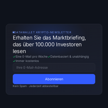
SOL Heatmap
HYPE Heatmap
ZEC Heatmap
DATAWALLET KRYPTO-NEWSLETTER
Erhalten Sie das Marktbriefing,
Marktdaten
das über 100.000 Investoren
lesen
Bitcoin-Dominanz
Eine E-Mail pro Woche
Datenbasiert
&
unabhängig
Immer kostenlos
Altcoin Season Index
Fear & Greed Index
RSI Heatmap
Kein Spam · Jederzeit abbestellbar
funding rates