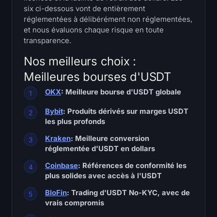
Carte thermique SOL
six ci-dessous vont de entièrement
réglementées à délibérément non réglementées,
et nous évaluons chaque risque en toute
Carte thermique de HYPE
transparence.
Carte thermique ZEC
Nos meilleurs choix :
Meilleures bourses d'USDT
Données de marché
OKX
: Meilleure bourse d'USDT globale
Dominance du Bitcoin
Bybit
: Produits dérivés sur marges USDT
les plus profonds
Altcoin Season Index
Kraken
: Meilleure conversion
Indice de Peur et de Cupidité
réglementée d'USDT en dollars
Coinbase
: Références de conformité les
Carte thermique du RSI
plus solides avec accès à l'USDT
BloFin
: Trading d'USDT No-KYC, avec de
Funding Rates
vrais compromis