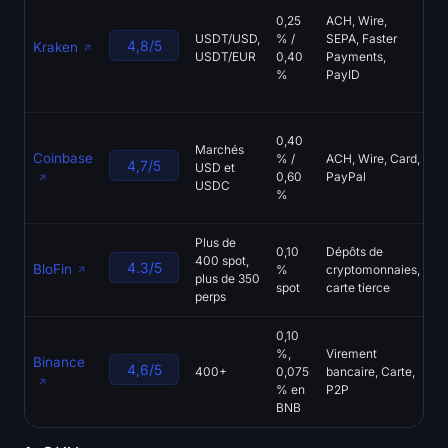
Ca
0,25
ACH, Wire,
U
USDT/USD,
% /
SEPA, Faster
mo
4,8/5
Kraken
USDT/EUR
0,40
Payments,
pl
%
PayID
of
2
C
0,40
Marchés
B
Coinbase
% /
ACH, Wire, Card,
4,7/5
USD et
Yo
0,60
PayPal
USDC
a
%
AC
Plus de
P
0,10
Dépôts de
400 spot,
2
4.3/5
BloFin
%
cryptomonnaies,
plus de 350
re
spot
carte tierce
perps
le
0,10
C
%,
Virement
Binance
le
4,6/5
400+
0,075
bancaire, Carte,
da
% en
P2P
de
BNB