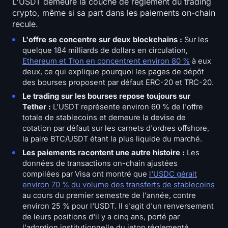
L'USDT demeure la couche de règlement du trading
crypto, même si sa part dans les paiements on-chain
recule.
L'offre se concentre sur deux blockchains :
Sur les
quelque 184 milliards de dollars en circulation,
Ethereum et Tron en concentrent environ 80 %
à eux
deux, ce qui explique pourquoi les pages de dépôt
des bourses proposent par défaut ERC-20 et TRC-20.
Le trading sur les bourses repose toujours sur
Tether :
L'USDT représente environ 60 % de l'offre
totale de stablecoins et demeure la devise de
cotation par défaut sur les carnets d'ordres offshore,
la paire BTC/USDT étant la plus liquide du marché.
Les paiements racontent une autre histoire :
Les
données de transactions on-chain ajustées
compilées par Visa ont montré que
l'USDC gérait
environ 70 % du volume des transferts de stablecoins
au cours du premier semestre de l'année, contre
environ 25 % pour l'USDT. Il s'agit d'un renversement
de leurs positions d'il y a cinq ans, porté par
l'adoption institutionnelle du jeton réglementé.