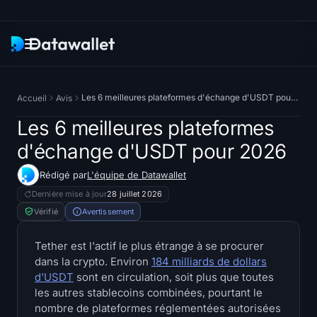
Newsletter
Les 6 meilleures plateformes d'échange d'USDT pour 2026
Accueil
Avis
Recherche
Les 6 meilleures plateformes
d'échange d'USDT pour 2026
Traqueurs d'ETF
Rédigé par
L'équipe de Datawallet
ETF Bitcoin
Dernière mise à jour
28 juillet 2026
Vérifié
Avertissement
ETF Ethereum
Tether est l'actif le plus étrange à se procurer
dans la crypto. Environ
184 milliards de dollars
ETF Solana
d'USDT
sont en circulation, soit plus que toutes
les autres stablecoins combinées, pourtant le
Hyperliquid ETF
nombre de plateformes réglementées autorisées