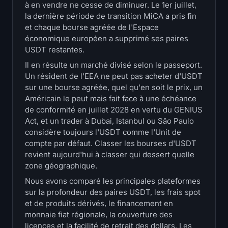
à en vendre ne cesse de diminuer. Le 1er juillet,
Trésoreries
la dernière période de transition MiCA a pris fin
et chaque bourse agréée de l'Espace
Trésoreries Bitcoin
économique européen a supprimé ses paires
USDT restantes.
Trésoreries Ethereum
Il en résulte un marché divisé selon le passeport.
Un résident de l'EEA ne peut pas acheter d'USDT
Trésoreries Solana
sur une bourse agréée, quel qu'en soit le prix, un
Américain le peut mais fait face à une échéance
de conformité en juillet 2028 en vertu du GENIUS
Trésoreries Hyperliquid
Act, et un trader à Dubai, Istanbul ou São Paulo
considère toujours l'USDT comme l'Unit de
Liquidations
compte par défaut. Classer les bourses d'USDT
revient aujourd'hui à classer qui dessert quelle
Toutes les Liquidations
zone géographique.
Nous avons comparé les principales plateformes
Carte thermique du BTC
sur la profondeur des paires USDT, les frais spot
et de produits dérivés, le financement en
Carte thermique de l'ETH
monnaie fiat régionale, la couverture des
licences et la facilité de retrait des dollars. Les