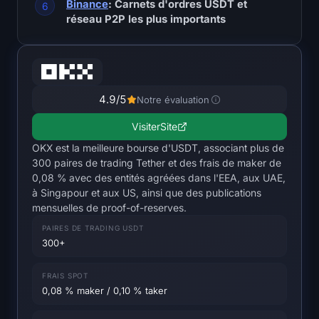
open interest
Binance
: Carnets d'ordres USDT et
réseau P2P les plus importants
Valeur Totale Verrouillée
Rainbow Chart
4.9
/5
Notre évaluation
Compte à rebours du halving
Visiter
Site
Suivi du gas de l'ETH
OKX est la meilleure bourse d'USDT, associant plus de
300 paires de trading Tether et des frais de maker de
0,08 % avec des entités agréées dans l'EEA, aux UAE,
Suivi de portefeuille de cryptos
à Singapour et aux US, ainsi que des publications
mensuelles de proof-of-reserves.
Calculateur de staking de cryptomonnaies
PAIRES DE TRADING USDT
300+
À propos
FRAIS SPOT
0,08 % maker / 0,10 % taker