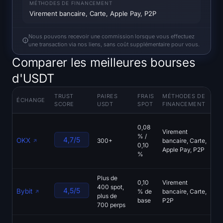
MÉTHODES DE FINANCEMENT
S'inscrire
Connexion
Virement bancaire, Carte, Apple Pay, P2P
Langue
Nous pouvons recevoir une commission lorsque vous effectuez
une transaction via nos liens, sans coût supplémentaire pour vous.
Comparer les meilleures bourses
d'USDT
TRUST
PAIRES
FRAIS
MÉTHODES DE
F
ÉCHANGE
SCORE
USDT
SPOT
FINANCEMENT
C
Ag
0,08
Virement
au
% /
4,7/5
OKX
300+
bancaire, Carte,
Si
0,10
Apple Pay, P2P
w
%
m
Plus de
P
0,10
Virement
400 spot,
e
4,5/5
Bybit
% de
bancaire, Carte,
plus de
tr
base
P2P
700 perps
T