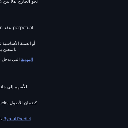
نفسها. الاكتتابات الأخيرة مثل BXUSDT و BOTUSDT بدأت بـ 20 ضعفًا، لذا فإن سقف leverage المعلن ينطبق فقط على الأصول الرئيسية.
ترقية مستوى سعر التنفيذ لخيارات BTC اليومية
التي تدخل ح
Byreal Predict
أطلقت Bybit Prediction داخ