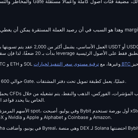
يز
عقود تسوية نقدية على الطراز الأوروبي على BTC و ETH و SOL وغيرها، مع
حوالي 600 عملة مع سياسة إدراج أبطأ وأكثر انتقائية من Gate. عمليًا، يعمل كطبقة تمويل تحت دفتر المشتقات.
الخاص بنا يحدد قواعد الأهلية.
المزدوجة (Dual Asset)، بدءًا من الرموز التي تتبع SpaceX و Nvidia و Apple و Alphabet و Coinbase و Amazon.
ل Bybit Alpha في يونيو، وأضافت Byreal، وهي منصة DEX لـ Solana احتضنتها Bybit،