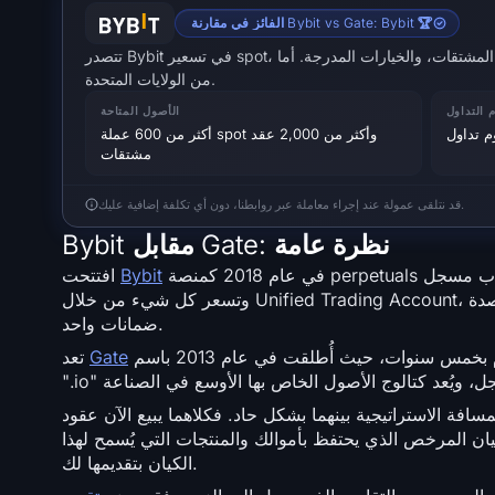
الفائز في مقارنة Bybit vs Gate: Bybit 🏆
تتصدر Bybit في تسعير spot، وعمق المشتقات، والخيارات المدرجة. أما Gate فهي الحل لاتساع نطاق العملات البديلة (altcoin)، وتداول الأسهم الحقيقي، والوصول
من الولايات المتحدة.
 التداول
الأصول المتاحة
أكثر من 600 عملة spot وأكثر من 2,000 عقد
مشتقات
قد نتلقى عمولة عند إجراء معاملة عبر روابطنا، دون أي تكلفة إضافية عليك.
Bybit مقابل Gate: نظرة عامة
في عام 2018 كمنصة perpetuals ونقلت مكتبها الرئيسي إلى دبي بعد أربع سنوات. تخدم الآن أكثر من 80 مليون حساب مسجل
Bybit
افتتحت
وتسعر كل شيء من خلال Unified Trading Account، حيث تعتمد أرصدة spot والعملات المستقرة (stablecoins) والعقود المفتوحة على مجمع
ضمانات واحد.
أقدم بخمس سنوات، حيث أُطلقت في عام 2013 باسم Bter تحت إشراف المؤسس Lin Han قبل إعادة إطلاقها في الخارج وإسقاط اللاحقة
Gate
تعد
تيجية بينهما بشكل حاد. فكلاهما يبيع الآن عقود perpetuals، وخيارات، وأسهمًا رمزية، وأسواق تنبؤات، وcopy trading،
كيان المرخص الذي يحتفظ بأموالك والمنتجات التي يُسمح لهذا
الكيان بتقديمها لك.