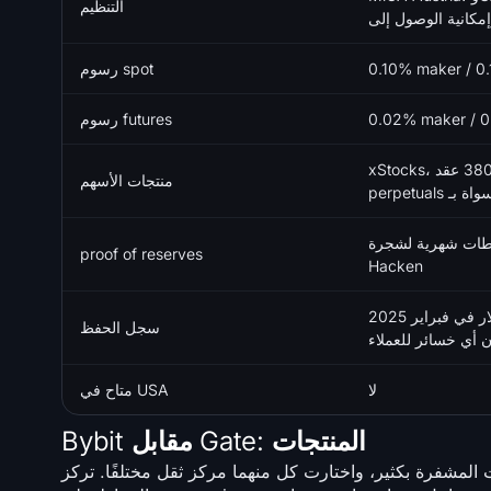
التنظيم
0.10% maker / 0.
رسوم spot
0.02% maker / 0
رسوم futures
xStocks، وأكثر من 380 عقد CFD للأسهم، وعقود
منتجات الأسهم
 شهرية لشجرة Merkle يتم التحقق منها بواسطة
proof of reserves
Hacken
استوعبت سرقة بقيمة 1.5 مليار دولار في فبراير 2025
سجل الحفظ
 أي خسائر للعملاء
لا
متاح في USA
Bybit مقابل Gate: المنتجات
اختارت كل منهما مركز ثقل مختلفًا. تركز Bybit على محطة التداول والأدوات التي تغذيها،