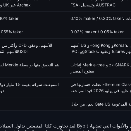
FSA، وتسجيل AUSTRAC
وإمكانية الوصول إلى UK عبر Archax
10% taker
.055% taker
0.02% maker / 0.05% taker
أسهم US وHong Kong وKorean، وإمكانية الوصول إلى
 futures للأسهم
perpetuals للأسهم المُسواة بـUSDT
إثباتات Merkle-tree و zk-SNARK شهرية مع مدقق
لقطات
مفتوح المصدر
غطت خسارتها في Ethereum Classic عام 2019، مع
يوليو 2026 قيد المراجعة
دون
ت القضائية المدعومة
لقد تجاوزت كلتا المنصتين تداول العملات المشفرة بكثير، و