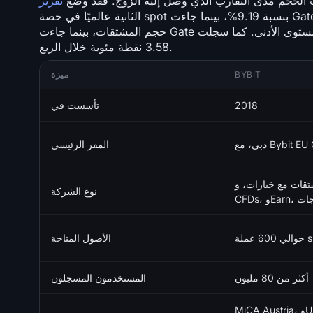
ت الحجم مدى التقارب الذي وصل إليه الزوج. فقد وضع
الثانية عالميًا في حصة spot بنسبة 9.19%، بينما جاءت Gate في المرتبة الثالثة بنسبة 8.01%. وفي الوقت نفسه، استحوذت Bybit على 10.05% من
حجم المشتقات، بينما جاءت Gate في المستوى الأدنى. كما سجلت Gate أشد انخفاض في حصة open interest لأي منصة تم تتبعها، بانخفاض قدره
3.58 نقطة مئوية خلال الربع.
BYBIT
ميزة
2018
تأسست في
المقر الرئيسي
 مع خيارات، وTradFi
نوع الشركة
الأصول المتاحة
أكثر من 80 مليون
المستخدمون المسجلون
MiCA Austria، وUAE SCA، وKazakhstan AFSA،