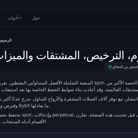
حول
أدوات
Bybit مقابل
بل Gate 2026: الرسوم، الترخيص، المشتقات والميز
لتحقق من الحقائق
وقبرص ودبي واليابان وأستراليا، وتدير ذراعًا أمريكية مرخصة لا يوجد لـ Bybit ما يعادلها.
نحتفظ بحسابات ممولة ع
الأقسام أدناه المنتجات، والرسوم، والمشتقات، والتعرض للأسهم، والأمان، والترخيص.