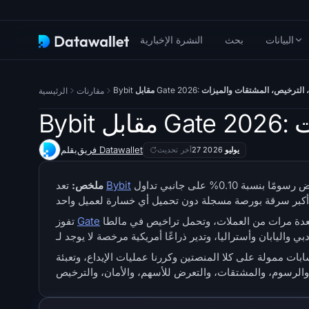
البيانات
بحث
النشرة الإخبارية
 Gate 2026: الرسوم، الترخيص، المشتقات والميزات
مقارنات
الرئيسية
ات
فريق Datawallet
بقلم
27 يوليو 2026
آخر تحديث
المنصة الشاملة الأفضل للمتداولين النشطين. تفرض رسومًا بنسبة 0.10% على جانبي تداول spot، وتستحوذ على الحصة الأكبر من
Bybit
تعد
ملخص:
من حيث الانتشار، مع توفر آلاف العملات المشفرة والأزواج للتداول. تدرج عددًا أكبر بعدة مرات من العملات، وتحمل تراخيص في مالطا
Gate
تفوز
لى كلا المنصتين وكررنا عمليات الإيداع، وتعبئة spot، وإدخالات perpetual، وعمليات السحب قبل تحديث هذه الصفحة. تقارن