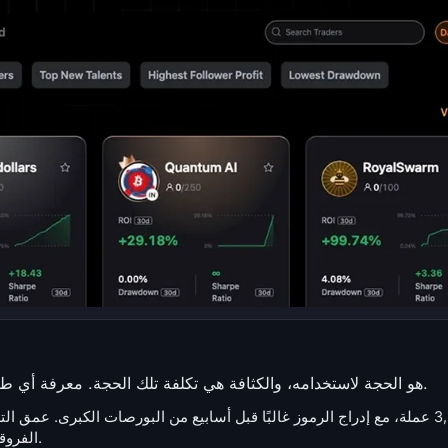
كتالوج Gate هو الحجة لاستخدامه، والكثافة هي تكلفة تلك الحجة. معرفة أي طبقة تفعل ماذا يهم هنا أكثر من أي منصة مماثلة.
الفروقات بسرعة في ذيل العملات ذات القيمة السوقية الصغيرة.