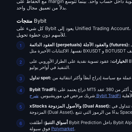
مع الحفاظ على margin والمخاطر والتسوية داخل حساب واحد. بينما تتوسع Gate نحو الخارج بدلاً من ذلك، مضيفة فئات أصول كاملة وأعمالًا مستقلة
بدلاً من تعميق مجال واحد.
منتجات Bybit
كل شيء على Bybit يعود إلى Unified Trading Account، وهذا هو السبب في أن رصيد العملة المستقرة يمكن أن يغطي margin عقد perpetual
للأسهم دون خطوة تحويل.
العمل الأساسي، يشمل أكثر من 2,000 عقد يتم تسويتها بـ USDT أو USDC أو العملة الأساسية
العقود الدائمة (perpetuals) والعقود الآجلة (futures):
الخيارات:
التنفيذ في أواخر يوليو.
تداول spot:
ذراع يعتمد على MT5 يحمل أكثر من 380 عقد CFDs للأسهم إلى جانب المؤشرات، الفوركس، الذهب والنفط، يتم تشغيله من خلال
Bybit TradFi:
شرح Bybit TradFi
شريك مرخص في موريشيوس.
الأسهم المرمزة تتداول في spot، وفي يوليو، أصبحت Bybit أول بورصة تستخدم xStocks كضمان للأصول
xStocks والأصول المزدوجة (Dual Asset):
أسواق التنبؤ:
.
Polymarket
فوق سيولة