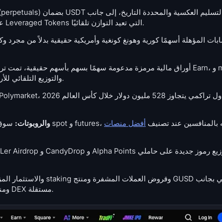
الخيارات العادية (vanilla options) على الطراز الأوروبي و Leveraged Tokens التي تعيد التوازن تلقائيًا.
الموحد، والتداول بـ leverage، والتوزيع التلقائي للأرباح عبر أكثر من 58 إدراجًا.
ً من تداول spot و futures، والذي نقارنه بالمنافسين عند تصنيف
أفضل منصات copy
Copy Trading والروبوتات:
وبطاقة مرتبطة بـ Visa و GateChain و Gate Wallet ومنصة DEX مستقلة.