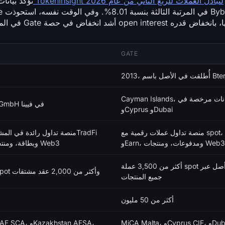
ة
تقرير TokenInsight لتبادل العملات للربع الثاني من عام 2026
تؤكد بيانا
GATE
20، أُطلقت في الأصل باسم Bter
Cayman Islands، مع كيانات مرخصة في Malta
دبي، مع Bybit EU GmbH في فيينا
وCyprus وDubai
منصة تداول عملات رقمية مع spot، ومشتقات، وأسهم،
منصة تداول رائدة في المشتقات
وEarn، ومدفوعات، ومنتجات Web3
CFDs، وEarn، وبطاقة، ومنتجات Web3
أكثر من 3,500 عملة spot وأكثر من 4,400 أصل عبر
حوالي 600 عملة spot وأكثر من 2,000 عقد مشتقات
جميع المنتجات
أكثر من 50 مليون
MiCA Malta، وCyprus CIF، وDubai VARA، وJapan