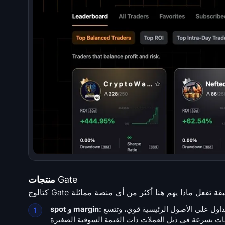
منتجات Gate
أكثر من 3,500 عملة، مع إدراج الرموز غالبًا قبل أسابيع من البورصات الكبرى. عمق التداول على الأصول الرئيسية قوي، وتتسع
spot و margin: