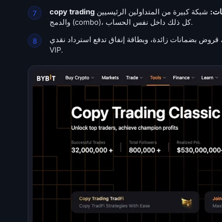
روبوتات:
شبكة كبيرة من المتداولين الرئيسيين (Master Trader) إلى جانب أتمتة الشبكة (grid)، و DCA، ومارتينجال (Martingale)،
والدمج (combo)، كل ذلك داخل نفس الحساب.
نات زائدة، وبطاقة إنفاق تدفع استرداد نقدي (cashback) بنسبة 2% إلى 10% حسب مستوى
VIP.