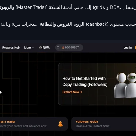
copy trading وال
الربح، القروض والبطاقة:
مدخرات مرنة وثابتة، قروض بضما