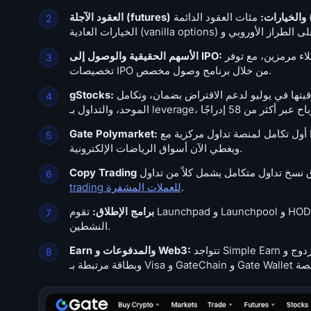
العقود الآجلة (futures) والخيارات:
مئات العقود الدائمة (perpetuals) بضمان USDT بالإضافة إلى عقود التسليم العكسية والمحددة التاريخ، إلى جانب
تشتري الحسابات المؤهلة أسهمًا كورية وهونغ كونغية وأمريكية حقيقية بدلاً من مجرد وكلاء مرمزين، مع توفر
الأسهم الحقيقية والوصول إلى IPO:
تخصيصات IPO من خلال برنامج وصول مخصص.
أوراق مالية مرمزة مدعومة سهمًا بسهم بأسهم حقيقية، تمت ترقيتها في يوليو لدعم الاقتراض بضمان، وتكامل Earn، و margin الحساب
gStocks:
أول تكامل لمنصة تداول مركزية مع Polymarket، والذي سجل حجم تداول تراكمي يتجاوز 528 مليون دولار خلال كأس العالم 2026
Gate Polymarket:
ويغطي الآن أسواق الرياضات الإلكترونية.
.
trading للعملات المشفرة
برامج الإطلاق:
تقوم Launchpad و Launchpool و HODLer Airdrop و CandyDrop و Alpha Points بتوزيع رموز جديدة على حاملي GT والمتداولين
النشطين.
تتواجد Simple Earn والاستثمار المزدوج و staking وقروض العملات المشفرة ومنتج GUSD الخزيني بجانب Gate Pay
Earn والمدفوعات و Web3: