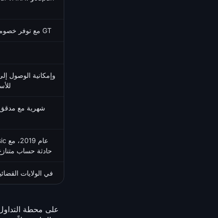
0.10% maker / 0.20% taker، مع توفر خصومات GT
IPO، وgStocks، وعقود
حادثة حساب متنازع عليها في 
نعم، من خلال Gate US في الولايا