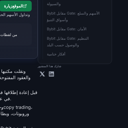
والسيولة
الموقع
زيارة
Bybit مقابل Gate: الأسهم والسلع 
وأسواق التنبؤ
Bybit مقابل Gate: الأمان
Bybit مقابل Gate: التنظيم 
والوصول حسب البلد
أفكار ختامية
شارك هذا المنشور
".io" في عام 2025. اعتبارًا من عام 2026، لديها أكثر من 50 مليون عميل مسجل، ويُعد كتالوج الأصول الخاص بها الأوسع في الصناعة.
وروبوتات، وبطاق