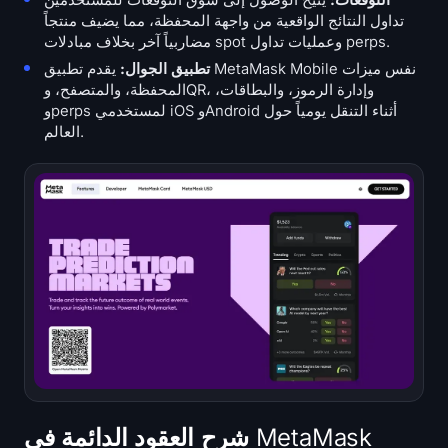
تداول النتائج الواقعية من واجهة المحفظة، مما يضيف منتجاً
مضاربياً آخر بخلاف مبادلات spot وعمليات تداول perps.
تطبيق الجوال:
يقدم تطبيق MetaMask Mobile نفس ميزات
المحفظة، والمتصفح، وQR، وإدارة الرموز، والبطاقات،
وperps لمستخدمي iOS وAndroid أثناء التنقل يومياً حول
العالم.
شرح العقود الدائمة في MetaMask