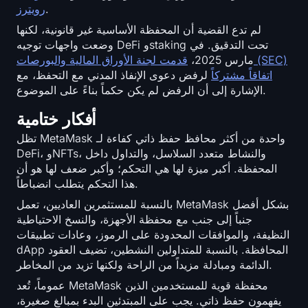
.
رويترز
لم تدع القضية أن المحفظة الأساسية غير قانونية، لكنها
وضعت واجهات توجيه DeFi وstaking تحت التدقيق. في
مارس 2025،
قدمت لجنة الأوراق المالية والبورصات (SEC)
اتفاقاً مشتركاً
لرفض دعوى الإنفاذ المدني مع التحفظ، مع
الإشارة إلى أن الرفض لم يكن حكماً بناءً على الموضوع.
أفكار ختامية
تظل MetaMask واحدة من أكثر محافظ حفظ ذاتي كفاءة لـ
DeFi، وNFTs، والنشاط متعدد السلاسل، والتداول داخل
المحفظة. أكبر ميزة لها هي التحكم؛ وأكبر ضعف لها هو أن
هذا التحكم يتطلب انضباطاً.
بالنسبة للمستثمرين العاديين، تعمل MetaMask بشكل أفضل
جنباً إلى جنب مع محفظة الأجهزة، والنسخ الاحتياطية
النظيفة، والموافقات المحدودة على الرموز، وعادات تطبيقات
dApp المحافظة. بالنسبة للمتداولين النشطين، تضيف العقود
الدائمة ومبادلة مزيداً من الراحة ولكنها تزيد من المخاطر.
عموماً، تُعد MetaMask محفظة قوية للمستخدمين الذين
يفهمون حفظ ذاتي. يجب على المبتدئين البدء بمبالغ صغيرة،