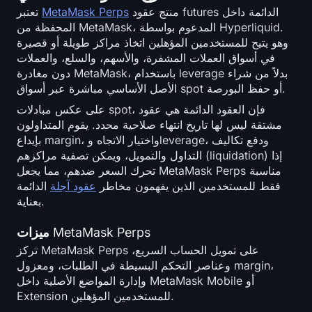
منتج عقود futures الدائمة داخل
MetaMask Perps
تعتبر
المحفظة من MetaMask، المدعوم بواسطة Hyperliquid.
وهو يتيح للمستخدمين المؤهلين اتخاذ مراكز طويلة أو قصيرة
في أسواق العملات المشفرة، والأسهم، والسلع، والعملات
دون مغادرة MetaMask، باستخدام leverage بدلاً من شراء
الأصل الأساسي مباشرة عبر أسواق spot أو حفظ البورصة.
على عكس مبادلات spot، فإن العقود الدائمة هي عقود
مشتقة ليس لها تاريخ انتهاء صلاحية محدد. يقوم المتداولون
بإيداع margin، واختيار الاتجاه وleverage، ودفع تكاليف
التداول والتمويل، ويمكن تصفية مراكزهم (liquidation) إذا
تحرك السعر ضدهم، مما يجعل MetaMask Perps مناسبة
فقط للمستخدمين الذين يفهمون مخاطر
عقود آجلة
الدائمة
بعناية.
ميزات MetaMask Perps
تركز MetaMask Perps على تمويل الحساب السريع،
وعناصر التحكم البسيطة في الطلبات، ومعزول margin،
وإدارة المواضع الأصلية داخل MetaMask Mobile أو
Extension للمستخدمين المؤهلين.