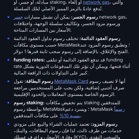
، والتي
network gas
مبادلة، أو جسر، أو staking، أو إلغاء
تُدفع عادةً بالرمز المميز الأصلي لتلك السلسلة.
network gas،
رسوم الجسر:
يمكن أن تشمل مسارات
جسر
ورسوم مزود الجسر، وتكاليف سلسلة الوجهة، واختلافات
الأسعار بين المسارات المتاحة.
رسوم العقود الدائمة:
تختلف رسوم تداول العقود الدائمة
حسب مستوى مكافآت MetaMask؛ وتطبق رسوم المزود عند
الفتح والإغلاق، بالإضافة إلى رسوم سحب ثابتة قدرها 1 دولار.
قد تدفع العقود الدائمة أو تتلقى funding
funding rates:
rate أثناء فتحها، ويمكن أن تؤثر تلك المدفوعات الدورية بشكل
كبير على التداولات ذات الرافعة المالية.
أنها لا تضيف رسوم
MetaMask Card
تقول
رسوم البطاقة:
صرف أجنبي إضافية، ولكن يجب على المستخدمين مراجعة
الرسوم الخاصة بمستوى المعاملات والحدود الإقليمية.
يتم تخفيض مكافآت staking للمتدققين
رسوم staking:
رسماً
بواسطة رسوم MetaMask؛ ويسرد دعم MetaMask
على مكافآت المتدققين.
بنسبة 10%
رسوم المزود:
تعتمد عمليات الشراء والبيع على مزودي
خدمات من طرف ثالث، لذا فإن رسوم البطاقات، والبنك،
وفارق الأسعار، و اعرف عميلك (KYC)، والسحب النقدي