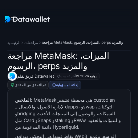
النشرة الإخبارية
مراجعة MetaMask: الميزات، الرسوم، perps والمزيد
مراجعات
الرئيسية
بحث
مراجعة MetaMask: الميزات،
الرسوم، perps والمزيد
متعقبات ETF
فريق Datawallet
بقلم
19 يونيو 2026
آخر تحديث
Bitcoin ETFs
إخلاء المسؤولية
تم التحقق من الحقائق
Ethereum ETFs
MetaMask هي محفظة تشفير custodian
الملخص:
لإدارة الأصول، والاتصال بـ dapps، وswap التوكنات،
وbridging الشبكات، والوصول إلى المنتجات الأحدث
صناديق Solana ETFs
مثل Card وSnaps وstaking وRWAs والتنبؤات والعقود
دائمة المدعومة من Hyperliquid.
صناديق ETFs في Hyperliquid
نقاط قوتها هي التحكم، وتوافق Web3 الواسع، وعمق