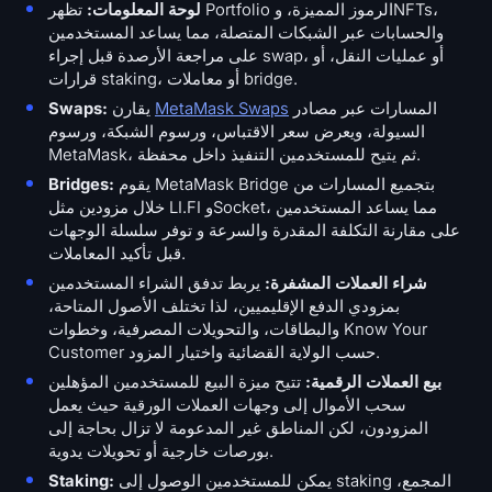
لوحة المعلومات:
تظهر Portfolio الرموز المميزة، وNFTs،
والحسابات عبر الشبكات المتصلة، مما يساعد المستخدمين
على مراجعة الأرصدة قبل إجراء swap، أو عمليات النقل، أو
قرارات staking، أو معاملات bridge.
المسارات عبر مصادر
MetaMask Swaps
يقارن
Swaps:
السيولة، ويعرض سعر الاقتباس، ورسوم الشبكة، ورسوم
MetaMask، ثم يتيح للمستخدمين التنفيذ داخل محفظة.
يقوم MetaMask Bridge بتجميع المسارات من
Bridges:
خلال مزودين مثل LI.FI وSocket، مما يساعد المستخدمين
على مقارنة التكلفة المقدرة والسرعة و توفر سلسلة الوجهات
قبل تأكيد المعاملات.
شراء العملات المشفرة:
يربط تدفق الشراء المستخدمين
بمزودي الدفع الإقليميين، لذا تختلف الأصول المتاحة،
والبطاقات، والتحويلات المصرفية، وخطوات Know Your
Customer حسب الولاية القضائية واختيار المزود.
بيع العملات الرقمية:
تتيح ميزة البيع للمستخدمين المؤهلين
سحب الأموال إلى وجهات العملات الورقية حيث يعمل
المزودون، لكن المناطق غير المدعومة لا تزال بحاجة إلى
بورصات خارجية أو تحويلات يدوية.
يمكن للمستخدمين الوصول إلى staking المجمع،
Staking: