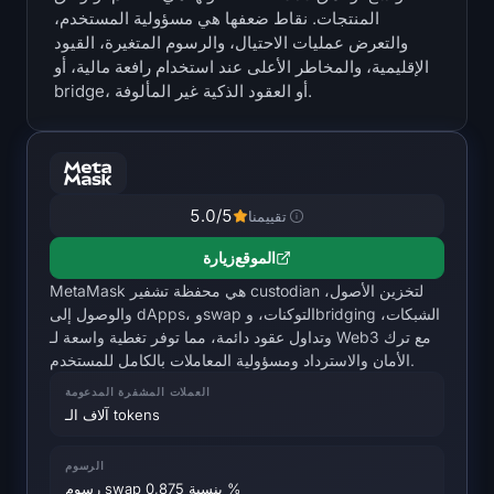
المنتجات. نقاط ضعفها هي مسؤولية المستخدم،
الخزائن
والتعرض عمليات الاحتيال، والرسوم المتغيرة، القيود
الإقليمية، والمخاطر الأعلى عند استخدام رافعة مالية، أو
خزائن Bitcoin
bridge، أو العقود الذكية غير المألوفة.
خزائن Ethereum
خزائن Solana
5.0
/5
تقييمنا
خزائن Hyperliquid
الموقع
زيارة
MetaMask هي محفظة تشفير custodian لتخزين الأصول،
Liquidations
والوصول إلى dApps، وswap التوكنات، وbridging الشبكات،
وتداول عقود دائمة، مما توفر تغطية واسعة لـ Web3 مع ترك
جميع Liquidations
الأمان والاسترداد ومسؤولية المعاملات بالكامل للمستخدم.
العملات المشفرة المدعومة
خريطة حرارة BTC
آلاف الـ tokens
خريطة حرارة ETH
الرسوم
رسوم swap بنسبة 0,875 %