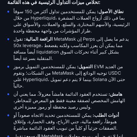
تخلاص ميزات التداول الرئيسية في هذه القائمة:
نطاق الأصول:
يمكن للمستخدمين تداول أكثر من 150 سوقاً
من خلال Hyperliquid، بما في ذلك أزواج العملات المشفرة
الرئيسية، والأسهم المختارة، والسلع، والعملات، والأسواق على
طراز المؤشرات من واجهة محفظة واحدة.
الرافعة المالية:
تقول MetaMask إن Perps يدعم ما يصل إلى
50x leverage، مما يمكن أن يعزز المكاسب ولكنه يقضغط
أيضاً مسافة liquidation بشكل كبير أثناء تحركات السوق
المتقلبة بسرعة أيضاً.
التمويل:
يمكن للمستخدمين التمويل برموز EVM من العديد
من الشبكات؛ وتقوم MetaMask توجيه الودائع إلى USDC
على Hyperliquid، بينما لا يتم دعم تمويل Solana حتى الآن
حالياً.
هامش:
تستخدم العقود الدائمة هامشاً معزولاً، مما يعني أن
الهامش المخصص لصفقة معينة فقط هو المعرض للمخاطر،
وليس رصيد محفظة أو رموز مميزة أخرى.
أدوات الطلب:
يمكن للمستخدمين تحديد الاتجاه صعوداً أو
هبوطاً، رافعة مالية، جني الأرباح، وقف الخسارة، وإغلاق
الصفقات جزئياً أو كلياً من تبويب العقود الدائمة مباشرةً.
الرسوم:
تقول MetaMask إنها لا تفرِض أي رسوم معاملات