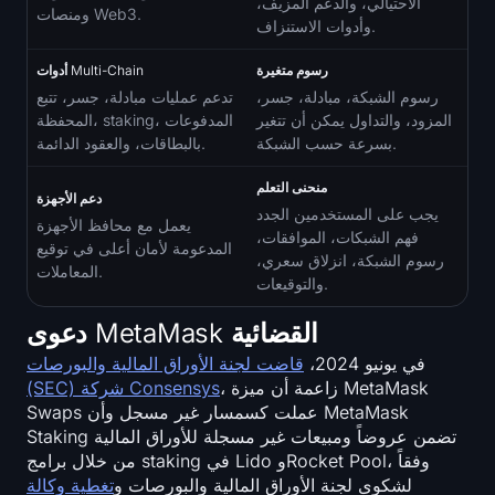
الاحتيالي، والدعم المزيف،
ومنصات Web3.
وأدوات الاستنزاف.
رسوم متغيرة
أدوات Multi-Chain
رسوم الشبكة، مبادلة، جسر،
تدعم عمليات مبادلة، جسر، تتبع
المزود، والتداول يمكن أن تتغير
المحفظة، staking، المدفوعات
بسرعة حسب الشبكة.
بالبطاقات، والعقود الدائمة.
منحنى التعلم
دعم الأجهزة
يجب على المستخدمين الجدد
يعمل مع محافظ الأجهزة
فهم الشبكات، الموافقات،
المدعومة لأمان أعلى في توقيع
رسوم الشبكة، انزلاق سعري،
المعاملات.
والتوقيعات.
دعوى MetaMask القضائية
في يونيو 2024،
قاضت لجنة الأوراق المالية والبورصات
، زاعمة أن ميزة MetaMask
(SEC) شركة Consensys
Swaps عملت كسمسار غير مسجل وأن MetaMask
Staking تضمن عروضاً ومبيعات غير مسجلة للأوراق المالية
من خلال برامج staking في Lido وRocket Pool، وفقاً
لشكوى لجنة الأوراق المالية والبورصات و
تغطية وكالة