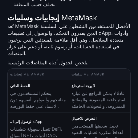
تختلف حسب المنطقة.
إيجابيات وسلبيات MetaMask
تُعد MetaMask الأفضل للمستخدمين النشطين على السلسلة
الذين يقدرون التحكم، والوصول إلى تطبيقات dApp، وأدوات
متعددة السلاسل. وهي أقل ملاءمة للمبتدئين الذين يرغبون
في استعادة الحسابات، أو رسوم ثابتة، أو دعم على غرار
المنصات.
يلخص الجدول أدناه المفاضلات الرئيسية.
سلبيات METAMASK
إيجابيات METAMASK
لا يوجد استرجاع
الحفظ الذاتي
عادةً لا يمكن التراجع عن عبارة
يتحكم المستخدمون في
استرجاعية المفقودة، والمفاتيح
مفاتيحهم وأصولهم بأنفسهم دون
المسروقة، والتحويلات الخاطئة.
الاعتماد على حفظ البورصة.
التعرض للاحتيال
الوصول إلى الـ dApp
تجعل شعبيتها المستخدمين
تتصل بسهولة بتطبيقات DeFi،
أهدافاً متكررة لعمليات التصيد
أسواق NFT، أدوات DAO،