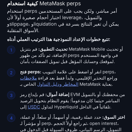
كيفية استخدام MetaMask perps
استخدام perps أمر مباشر، ولكن يجب على المستخدمين
اختبار أحجام صغيرة أولاً لأن leverage، والتمويل،
وslippage، وliquidation يمكن أن تغير النتائج بسرعة في
الأسواق المتقلبة.
تتبع خطوات الإعداد النموذجية هذا الترتيب العملي أدناه:
تحديث التطبيق:
قم بتنزيل MetaMask Mobile أو تحديث
الإضافة، ثم تأكد من ظهور perps في واجهة المستخدم
لموقعك وحسابك المؤهل قبل تمويل الصفقات بأمان.
انقر أو اضغط على علامة التبويب perps،
فتح perps:
وراجع التحذير الإقليمي، وابدأ فقط بعد قراءة
ملاحظات
الخاص بـ MetaMask بعناية.
المخاطر ودليل التداول
إضافة أموال:
قم بإيداع رمز EVM من محفظتك أو بالتمويل
المباشر حيثما كان مدعوماً؛ يقوم النظام بتحويل الرصيد
لتداول Hyperliquid تلقائياً في الداخل.
USDC
إلى
اختر السوق:
حدد عملة رقمية، أو أسهماً، أو سلعاً، أو عملة،
أو مؤشراً لـ perp، ثم راجع أولاً الحجم، open interest،
التمويل، الرسم البياني، ظروف السيولة قبل الدخول في