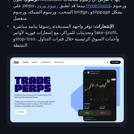
، ورسوم
رسوم مزود Hyperliquid
على perps، بينما قد تُطبق
السحب، ورسوم الشبكة، ورسوم bridge، وslippage بشكل
منفصل.
الإشعارات:
توفر واجهة المستخدم رسومًا بيانية مباشرة
وتحديثات للمراكز، مع إشعارات فورية لأوامر take-profit،
وstop-loss، وأحداث السوق الرئيسية خلال فترات التداول
النشطة.