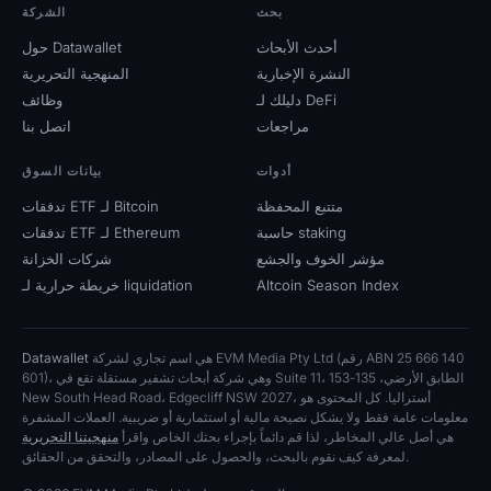
بحث
الشركة
أحدث الأبحاث
حول Datawallet
النشرة الإخبارية
المنهجية التحريرية
دليلك لـ DeFi
وظائف
مراجعات
اتصل بنا
أدوات
بيانات السوق
متتبع المحفظة
تدفقات ETF لـ Bitcoin
حاسبة staking
تدفقات ETF لـ Ethereum
مؤشر الخوف والجشع
شركات الخزانة
Altcoin Season Index
خريطة حرارية لـ liquidation
هي اسم تجاري لشركة EVM Media Pty Ltd (رقم ABN 25 666 140
Datawallet
601)، وهي شركة أبحاث تشفير مستقلة تقع في Suite 11، الطابق الأرضي، 135-153
New South Head Road، Edgecliff NSW 2027، أستراليا. كل المحتوى هو
معلومات عامة فقط ولا يشكل نصيحة مالية أو استثمارية أو ضريبية. العملات المشفرة
هي أصل عالي المخاطر، لذا قم دائماً بإجراء بحثك الخاص واقرأ
منهجيتنا التحريرية
لمعرفة كيف نقوم بالبحث، والحصول على المصادر، والتحقق من الحقائق.