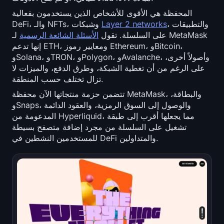
Open Interest
المحفظة هي الأقوى للأشخاص الذين يستخدمون بفعالية
، والتطبيقات
Layer 2 networks
DeFi، والـ NFTs، وشبكات
إجمالي القيمة المحجوزة
على السلسلة. تقول
الأسئلة الشائعة الرسمية
لـ MetaMask
إنها تدعم ETH، ومعايير رموز Ethereum، وBitcoin،
Rainbow Chart
وSolana، وTRON، وPolygon، وAvalanche، وأصولاً أخرى،
على الرغم من أن تغطية الشبكة، وطرق الدفع، والميزات لا
العد التنازلي لـ halving
تزال تختلف حسب المنطقة.
تتضمن حزمة منتجاتها الآن محفظة MetaMask، والبطاقة،
مؤشر gas الخاص بـ ETH
وSnaps، والوصول إلى السوق الرمزية، والعقود الدائمة
المدعومة من Hyperliquid، مما يجعلها أقرب إلى طبقة
متتبع محفظة العملات المشفرة
تشغيل على السلسلة من مجرد إضافة متصفح بسيطة
للمستخدمين النشطين في DeFi والمتداولين.
حاسبة staking العملات المشفرة
حول