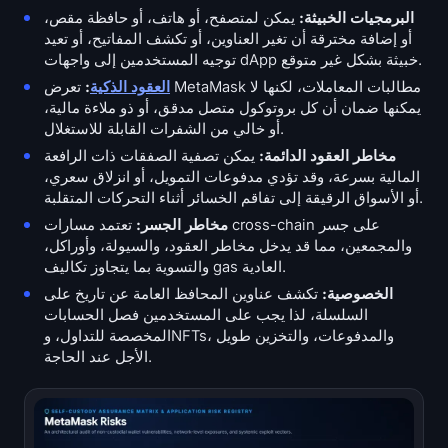
البرمجيات الخبيثة:
يمكن لمتصفح، أو هاتف، أو حافظة مقص،
أو إضافة مخترقة أن تغير العناوين، أو تكشف المفاتيح، أو تعيد
توجيه المستخدمين إلى واجهات dApp خبيثة بشكل غير متوقع.
العقود الذكية
:
تعرض MetaMask مطالبات المعاملات، لكنها لا
يمكنها ضمان أن كل بروتوكول متصل مدقق، أو ذو ملاءة مالية،
أو خالي من الشفرات القابلة للاستغلال.
مخاطر العقود الدائمة:
يمكن تصفية الصفقات ذات الرافعة
المالية بسرعة، وقد تؤدي مدفوعات التمويل، أو انزلاق سعري،
أو الأسواق الرقيقة إلى تفاقم الخسائر أثناء التحركات المتقلبة.
مخاطر الجسر:
تعتمد مسارات cross-chain على جسر
والمجمعين، مما قد يدخل مخاطر العقود، والسيولة، وأوراكل،
والتسوية بما يتجاوز تكاليف gas العادية.
الخصوصية:
تكشف عناوين المحافظ العامة عن تاريخ على
السلسلة، لذا يجب على المستخدمين فصل الحسابات
المخصصة للتداول، وNFTs، والمدفوعات، والتخزين طويل
الأجل عند الحاجة.