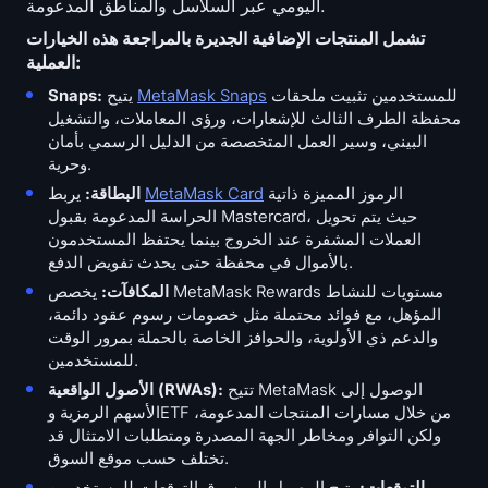
اليومي عبر السلاسل والمناطق المدعومة.
تشمل المنتجات الإضافية الجديرة بالمراجعة هذه الخيارات
العملية:
للمستخدمين تثبيت ملحقات
MetaMask Snaps
يتيح
Snaps:
محفظة الطرف الثالث للإشعارات، ورؤى المعاملات، والتشغيل
البيني، وسير العمل المتخصصة من الدليل الرسمي بأمان
وحرية.
الرموز المميزة ذاتية
MetaMask Card
يربط
البطاقة:
الحراسة المدعومة بقبول Mastercard، حيث يتم تحويل
العملات المشفرة عند الخروج بينما يحتفظ المستخدمون
بالأموال في محفظة حتى يحدث تفويض الدفع.
المكافآت:
يخصص MetaMask Rewards مستويات للنشاط
المؤهل، مع فوائد محتملة مثل خصومات رسوم عقود دائمة،
والدعم ذي الأولوية، والحوافز الخاصة بالحملة بمرور الوقت
للمستخدمين.
تتيح MetaMask الوصول إلى
الأصول الواقعية (RWAs):
الأسهم الرمزية وETF من خلال مسارات المنتجات المدعومة،
ولكن التوافر ومخاطر الجهة المصدرة ومتطلبات الامتثال قد
تختلف حسب موقع السوق.
التوقعات:
يتيح الوصول إلى سوق التوقعات للمستخدمين