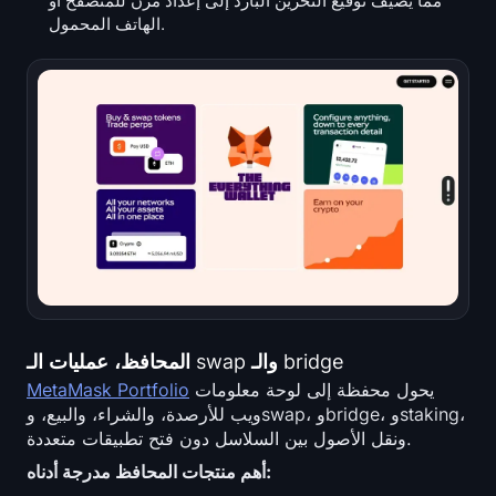
مما يضيف توقيع التخزين البارد إلى إعداد مرن للمتصفح أو
الهاتف المحمول.
المحافظ، عمليات الـ swap والـ bridge
يحول محفظة إلى لوحة معلومات
MetaMask Portfolio
ويب للأرصدة، والشراء، والبيع، وswap، وbridge، وstaking،
ونقل الأصول بين السلاسل دون فتح تطبيقات متعددة.
أهم منتجات المحافظ مدرجة أدناه: