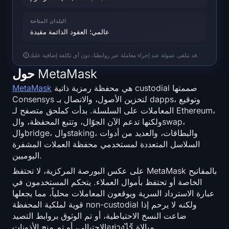
خريطة حرارة SOL
البلدان المتاحة
خريطة حرارة HYPE
عالمي؛ العقود الدائمة مقيدة
قد نتلقى عمولة عند إجراء معاملة عبر روابطنا، دون أي تكلفة إضافية عليك.
خريطة الحرارة ZEC
حول MetaMask
بيانات السوق
هي محفظة رمزية ذاتية custodial صممتها
MetaMask
Consensys لتخزين الأصول، والاتصال بـ dapps، وتوقيع
هيمنة Bitcoin
المعاملات على السلسلة. بدأت كملحق متصفح لـ Ethereum،
ولكنها تدعم الآن الجوّال، وتتبع المحفظة، والswap،
Altcoin Season Index
والbridge، والstaking، والبطاقات، والعديد من أدوات
السلاسل المتعددة لمستخدمي محفظة العملات المشفرة
اليوميين.
مؤشر الخوف والجشع
على عكس البورصة المركزية، لا تحتفظ MetaMask بالمفاتيح
الخاصة أو تحتفظ بأموال العملاء. يتحكم المستخدمون في
خريطة حرارة RSI
عبارة الاسترداد السرية ويوقعون المعاملات محلياً، مما يجعلها
قوية لملكية المحفظة non-custodial ولكنه لا يرحم إذا
funding rates
ضاعت النسخ الاحتياطية، أو تم الوثوق بروابط التصيد
الاحتيالي، أو تم منح الأذوناتอย่างไร้ مبالاة.