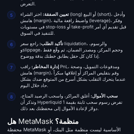
التعرض.
تعيين الصفقة:
اختر الشراء (long) أو البيع (short)، وأدخل
هامش (margin)، واضبط رافعة مالية (leverage)، وفكر
في مستويات stop-loss أو take-profit قبل تقديم أي أمر
للتنفيذ في السوق.
تأكيد الطلب:
راجع سعر liquidation، والرسوم،
وslippage، وحجم المركز، ومصدر الضمان، ثم وقّع فقط
إذا كان كل حقل يطابق خطتك بدقة ووضوح.
إدارة المخاطر:
راقب PnL، ومدفوعات التمويل، وصحة
هامش (margin)، وقم بتقليص المراكز أو إغلاقها مبكراً
عندما يتحرك التقلب بشكل أسرع من المتوقع ضدك بشكل
حاد خلال اليوم.
سحب الأموال:
أغلق المراكز، واسحب الرصيد المتاح،
وتذكر أن Hyperliquid تفرض رسوم سحب ثابتة بقيمة 1
دولار لإعادة الأموال إلى محفظتك بعد ذلك.
هل MetaMask منظمة؟
محفظة MetaMask الأساسية ليست منظمة مثل البنك، أو