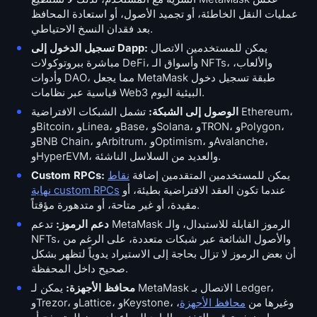
عمليات النقل الخاطئة، أو تجميد الأصول، أو استعادة المحافظ
بعد فقدان النسخ الاحتياطي.
يمكن للمستخدمين الاتصال
تسجيل الدخول إلى Dapp:
مباشرة ببروتوكولات DeFi، وأسواق الـ NFTs، والألعاب،
وأدوات DAO، مما يجعل MetaMask طبقة تسجيل دخول
قياسية عبر نظامات Web3 البيئية اليوم.
الوصول إلى الشبكة:
تشمل الشبكات الافتراضية Ethereum،
وBitcoin، وLinea، وBase، وSolana، وTRON، وPolygon،
وBNB Chain، وArbitrum، وOptimism، وAvalanche،
وHyperEVM، والعديد من السلاسل الناشئة.
يمكن للمستخدمين المتقدمين إضافة
نقاط
Custom RPCs:
عندما تكون العقد الافتراضية بطيئة، أو
نهاية custom RPCs
مقيدة، أو غير متاحة، أو متدهورة مؤقتاً.
دعم الرموز:
تدعم MetaMask الرموز القابلة للاستبدال، والـ
NFTs، والأصول الشائعة عبر شبكات متعددة، على الرغم من
أن بعض الرموز لا تزال بحاجة إلى الاستيراد يدوياً لتظهر بشكل
صحيح داخل المحفظة.
محافظ الأجهزة:
يمكن لـ MetaMask الاتصال بـ Ledger،
وTrezor، وLattice، وKeystone، وغيرها من
محافظ الأجهزة
،