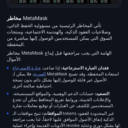
مخاطر MetaMask
تأتي المخاطر الرئيسية من مسؤولية الحفظ الذاتي،
وصلاحيات العقود الذكية، والهندسة الاجتماعية، ومنتجات
السوق التي يمكن للمستخدمين الوصول إليها مباشرة من
المحفظة.
مخاطر MetaMask الهامة التي يجب مراجعتها قبل إيداع
الأموال:
فقدان العبارة الاسترجاعية:
إذا ضاعت
عبارة الاسترجاع
السرية
، فلا يمكن لـ MetaMask استعادة المحفظة، وقد تصبح
الأصول غير قابلة للوصول إليها بشكل دائم بدون نسخة
احتياطية صالحة أخرى.
التصعيد:
حسابات الدعم الوهمية، والمواقع المستنسخة،
والإعلانات الخبيثة، وروابط تفريغ المحافظ يمكن أن تخدع
المستخدمين للكشف عن العبارات أو توقيع معاملات ضارة.
الموافقات:
تتيح موافقات الـ tokens غير المحدودة للعقود
الذكية إنفاق الأصول الموافق عليها لاحقاً، لذا يجب مراجعة
الأذونات القديمة وإجراء عملية revoke لها بشكل دوري وعناية.