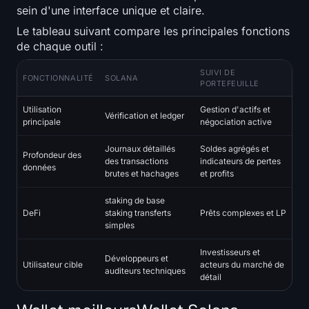
sein d'une interface unique et claire.
S'inscrire
Connexion
Le tableau suivant compare les principales fonctions
de chaque outil :
Langue
SUIVI DE
FONCTIONNALITÉ
SOLANA
PORTEFEUILLE
Utilisation
Gestion d'actifs et
Vérification et ledger
principale
négociation active
Journaux détaillés
Soldes agrégés et
Profondeur des
des transactions
indicateurs de pertes
données
brutes et hachages
et profits
staking de base
DeFi
staking transferts
Prêts complexes et LP
simples
Investisseurs et
Développeurs et
Utilisateur cible
acteurs du marché de
auditeurs techniques
détail