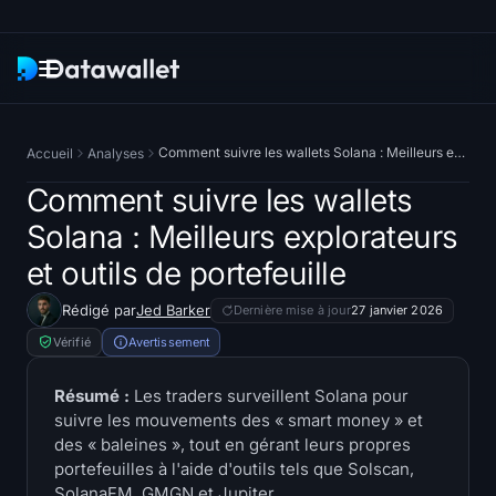
Newsletter
Comment suivre les wallets Solana : Meilleurs explorateurs et outils de portefeuille
Accueil
Analyses
Recherche
Comment suivre les wallets
Solana : Meilleurs explorateurs
Trackers ETF
et outils de portefeuille
ETFs Bitcoin
Rédigé par
Jed Barker
Dernière mise à jour
27 janvier 2026
Vérifié
Avertissement
ETFs Ethereum
Résumé :
Les traders surveillent Solana pour
ETFs Solana
suivre les mouvements des « smart money » et
des « baleines », tout en gérant leurs propres
ETFs Hyperliquid
portefeuilles à l'aide d'outils tels que Solscan,
SolanaFM, GMGN et Jupiter.