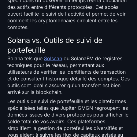
spécifiques ou observer en temps réel la circulation
open interest
des actifs entre différents protocoles. Cet accès
ouvert facilite le suivi de l'activité et permet de voir
Valeur Totale Verrouillée
comment les cryptomonnaies circulent entre les
comptes.
Rainbow Chart
Solana vs. Outils de suivi de
Compte à rebours du halving
portefeuille
Solana tels que
Solscan
ou SolanaFM de registres
Suivi du gas ETH
techniques pour le réseau, permettant aux
utilisateurs de vérifier les identifiants de transaction
Suivi de portefeuille de cryptos
et de consulter l'historique détaillé des comptes. Ces
outils sont ideal s'assurer qu'un transfert est bien
arrivé sur la blockchain.
Calculateur de staking de cryptomonnaies
Les outils de suivi de portefeuille et les plateformes
À propos
spécialisées telles que Jupiter GMGN regroupent les
données issues de divers protocoles pour afficher le
solde total de vos avoirs. Ces plateformes
simplifient la gestion de portefeuilles diversifiés et
vous aident à suivre les flux de capitaux avisés au