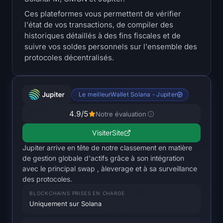
Trésoreries
Ces plateformes vous permettent de vérifier
l'état de vos transactions, de compiler des
Trésoreries Bitcoin
historiques détaillés à des fins fiscales et de
suivre vos soldes personnels sur l'ensemble des
protocoles décentralisés.
Trésoreries Ethereum
Trésoreries Solana
Le meilleurWallet Solana - Jupiter
Trésoreries Hyperliquid
4.9
/5
Notre évaluation
Liquidations
Visiter
Site
Jupiter arrive en tête de notre classement en matière
Toutes les Liquidations
de gestion globale d'actifs grâce à son intégration
avec le principal swap , àleverage et à sa surveillance
des protocoles.
Heatmap BTC
BLOCKCHAINS PRISES EN CHARGE
Uniquement sur Solana
Heatmap ETH