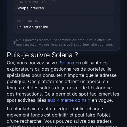
FONCTIONNALITÉS CLÉS
Heatmap SOL
Swaps intégrés
Heatmap HYPE
TARIFICATION
Utilisation gratuite
Heatmap ZEC
Nous pouvons recevoir une commission lorsque vous effectuez
une transaction via nos liens, sans coût supplémentaire pour vous.
Données de marché
Puis-je suivre Solana ?
Dominance du Bitcoin
Oui, vous pouvez suivre
Solana
en utilisant des
explorateurs ou des gestionnaires de portefeuille
Indice de la Altcoin Season
spécialisés pour consulter n'importe quelle adresse
publique. Ces plateformes offrent un aperçu en
Indice de Peur et de Cupidité
temps réel des soldes de jetons et de l'historique
des transactions. Cela permet de spot facilement les
spot activités liées
aux « meme coins »
en vogue.
RSI Heatmap
La blockchain étant un ledger public, chaque
movement fonds est définitif et peut faire l'objet
Funding Rates
d'une recherche. Vous pouvez suivre des traders