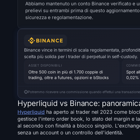
Abbiamo mantenuto un conto Binance verificato e un
prelievi su entrambi prima di questo aggiornamento. 
sicurezza e regolamentazione.
Binance vince in termini di scala regolamentata, profondit
scelta più solida per i trader di perpetual in self-custody.
ASSET DISPONIBILI
COMMIS
Oltre 500 coin in più di 1.700 coppie di
Spot a
trading, oltre a futures, opzioni e bStocks
0,02% 
Potremmo ricevere una commissione quando effettui una transazione tram
Hyperliquid vs Binance: panoramic
Hyperliquid
ha aperto ai trader nel 2023 come block
gestisce l'intero order book, lo stato del margin e la
al secondo con finalità a blocco singolo. L'exchange
senza un account o un controllo dell'identità.