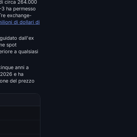
 di circa 264.000
IP-3 ha permesso
. Tre exchange-
lioni di dollari di
guidato dall'ex
ume spot
riore a qualsiasi
cinque anni a
o 2026 e ha
zione del prezzo