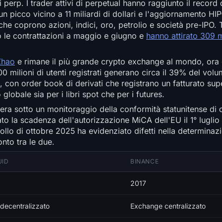
i perp. I trader attivi di perpetual hanno raggiunto il record
 un picco vicino a 11 miliardi di dollari e l'aggiornamento H
i che coprono azioni, indici, oro, petrolio e società pre-IPO
o le contrattazioni a maggio e giugno e
hanno attirato 309 mi
Zhao
e rimane il più grande crypto exchange al mondo, ora 
0 milioni di utenti registrati generano circa il 39% del vol
, con order book di derivati che registrano un fatturato supe
 globale sia per i libri spot che per i futures.
ra sotto un monitoraggio della conformità statunitense di 
to la scadenza dell'autorizzazione MiCA dell'EU il 1° lugli
crollo di ottobre 2025 ha evidenziato difetti nella determina
onto tra le due.
UID
BINANCE
2017
decentralizzato
Exchange centralizzato