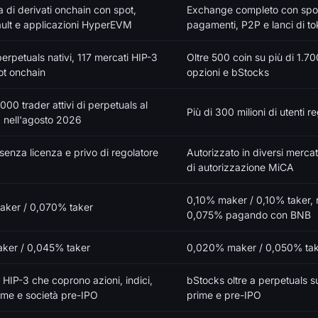
a di derivati onchain con spot,
Exchange completo con spot,
ault e applicazioni HyperEVM
pagamenti, P2P e lanci di t
perpetuals nativi, 117 mercati HIP-3
Oltre 500 coin su più di 1.70
ot onchain
opzioni e bStocks
000 trader attivi di perpetuals al
Più di 300 milioni di utenti re
 nell'agosto 2026
 senza licenza e privo di regolatore
Autorizzato in diversi mercat
di autorizzazione MiCA
0,10% maker / 0,10% taker, r
ker / 0,070% taker
0,075% pagando con BNB
ker / 0,045% taker
0,020% maker / 0,050% ta
 HIP-3 che coprono azioni, indici,
bStocks oltre a perpetuals su
ime e società pre-IPO
prime e pre-IPO