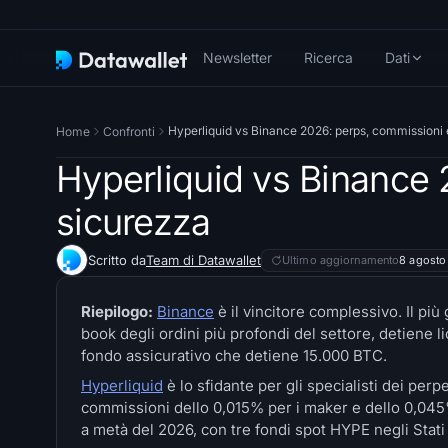
Newsletter
Ricerca
Dati
Hyperliquid vs Binance 2026: perps, commissioni 
Home
Confronti
Hyperliquid vs Binance 
sicurezza
Scritto da
Team di Datawallet
Ultimo aggiornamento
8 agosto
Riepilogo:
Binance
è il vincitore complessivo. Il più
book degli ordini più profondi del settore, detiene l
fondo assicurativo che detiene 15.000 BTC.
Hyperliquid
è lo sfidante per gli specialisti dei per
commissioni dello 0,015% per i maker e dello 0,045% p
a metà del 2026, con tre fondi spot HYPE negli Stat