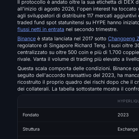
Il protocollo è andato oltre la sua etichetta di DEX d
all'inizio di agosto 2026, l'open interest ha toccato
agli sviluppatori di distribuire 117 mercati aggiuntiv
traded fund spot statunitensi su HYPE hanno iniziat
flussi netti in entrata
nel secondo trimestre.
Binance
è stata lanciata nel 2017 sotto
Changpeng 
regolatore di Singapore Richard Teng. I suoi oltre 30
centralizzato su oltre 500 coin e più di 1.700 coppie
rivale. Vanta il volume di trading più elevato a livello
Questa scala comporta delle condizioni. Binance ope
seguito dell'accordo transattivo del 2023, ha manca
ricostruito il proprio quadro dei rischi dopo che il 
dei collaterali. La tabella sottostante mostra il confr
HYPERLIQ
Fondato
2023
Struttura
Exchange 