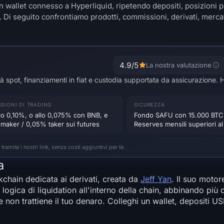
 wallet connesso a Hyperliquid, ripetendo depositi, posizioni p
Di seguito confrontiamo prodotti, commissioni, derivati, mercati
4.9
/5
La nostra valutazione
à spot, finanziamenti in fiat e custodia supportata da assicurazione. H
SIONI DI TRADING
SICUREZZA
llo 0,10%, o allo 0,075% con BNB, e
Fondo SAFU con 15.000 BTC 
maker / 0,05% taker sui futures
Reserves mensili superiori a
ite i nostri link, senza costi aggiuntivi per te.
a
chain dedicata ai derivati, creata da
Jeff Yan
. Il suo moto
 logica di liquidation all'interno della chain, abbinando più
 non trattiene il tuo denaro. Colleghi un wallet, depositi US