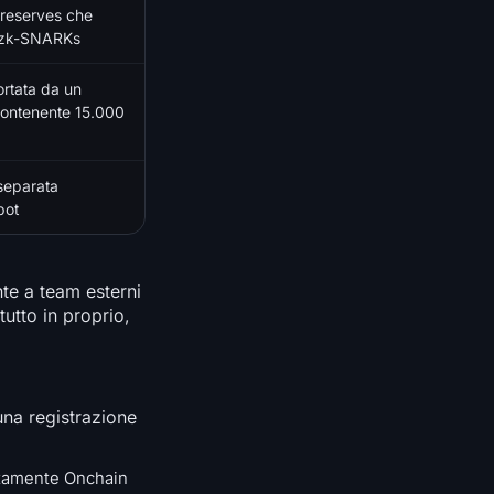
 reserves che
 e zk-SNARKs
ortata da un
ontenente 15.000
separata
pot
nte a team esterni
tutto in proprio,
una registrazione
letamente Onchain