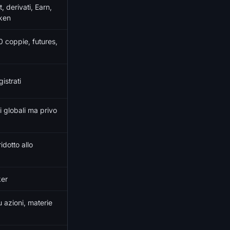
 derivati, Earn,
oken
0 coppie, futures,
gistrati
i globali ma privo
idotto allo
ker
 azioni, materie