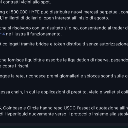
contratti vicini allo spot.
ing di 500.000 HYPE può distribuire nuovi mercati perpetual, co
4,1 miliardi di dollari di open interest all'inizio di agosto.
che si risolvono con un risultato sì o no, consentendo ai trader d
P-4
ne illustra il funzionamento.
ollegati tramite bridge e token distribuiti senza autorizzazione,
e fornisce liquidità e assorbe le liquidation di riserva, pagando 
 copre i rischi.
tegge la rete, riconosce premi giornalieri e sblocca sconti sulle 
ssa chain, in cui le applicazioni di prestito, yield e wallet si co
 Coinbase e Circle hanno reso USDC l'asset di quotazione allin
di di Hyperliquid nuovamente verso il protocollo insieme alla sta