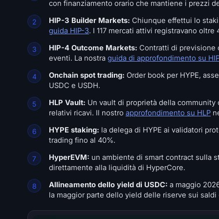
con finanziamento orario che mantiene i prezzi dei 
HIP-3 Builder Markets:
Chiunque effettui lo stak
guida HIP-3
. I 117 mercati attivi registravano oltre 
HIP-4 Outcome Markets:
Contratti di previsione 
eventi. La nostra
guida di approfondimento su HI
Onchain spot trading:
Order book per HYPE, asset c
USDC e USDH.
HLP Vault:
Un vault di proprietà della community ch
relativi ricavi. Il nostro
approfondimento su HLP
ne
HYPE staking:
la delega di HYPE ai validatori pro
trading fino al 40%.
HyperEVM:
un ambiente di smart contract sulla ste
direttamente alla liquidità di HyperCore.
Allineamento dello yield di USDC:
a maggio 2026,
la maggior parte dello yield delle riserve sui sal