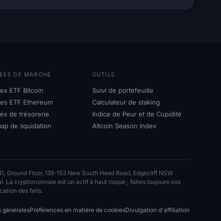
ÉES DE MARCHÉ
OUTILS
es ETF Bitcoin
Suivi de portefeuille
des ETF Ethereum
Calculateur de staking
és de trésorerie
Indice de Peur et de Cupidité
ap de liquidation
Altcoin Season Index
 11, Ground Floor, 135-153 New South Head Road, Edgecliff NSW
l. La cryptomonnaie est un actif à haut risque ; faites toujours vos
ation des faits.
s générales
Préférences en matière de cookies
Divulgation d'affiliation