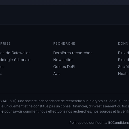
PRISE
RECHERCHE
DONN
os de Datawallet
Dernières recherches
Flux d
ologie éditoriale
Newsletter
Flux 
res
Guides DeFi
Sociét
t
Avis
Heatm
40 601), une société indépendante de recherche sur la crypto située au Suite
rale uniquement et ne constitue pas un conseil financier, d'investissement ou fisca
ale
pour savoir comment nous effectuons nos recherches, nos sources et la vérific
Politique de confidentialité
Condition