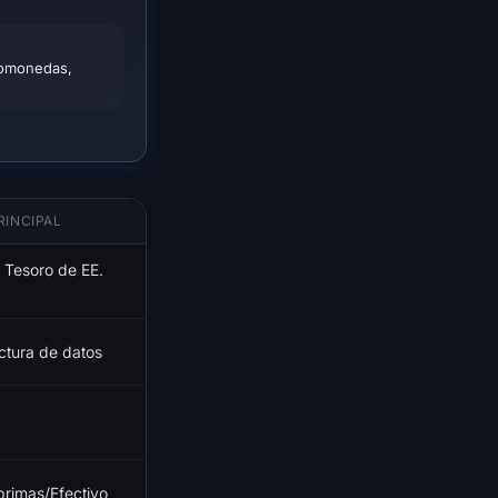
ptomonedas,
RINCIPAL
 Tesoro de EE.
uctura de datos
primas/Efectivo