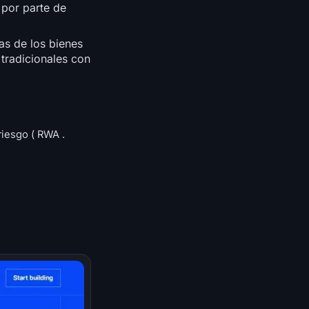
 por parte de
as de los bienes
tradicionales con
riesgo ( RWA .