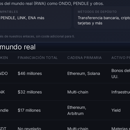
ivos del mundo real (RWA) como ONDO, PENDLE y otros.
MPATIBLES
MÉTODOS DE DEPÓSITO
PENDLE, LINK, ENA más
Transferencia bancaria, cri
tarjetas y más
 de nuestros enlaces, sin coste adicional para ti.
 mundo real
OKEN
FINANCIACIÓN TOTAL
CADENA PRIMARIA
ACTIVO P
Bonos del
NDO
$46 millones
Ethereum, Solana
UU.
NK
$32 millones
Multi-chain
Infraestr
Ethereum,
ndle
$17 millones
Yield
Arbitrum
SDT
No revelado
Multi-chain
Materias 