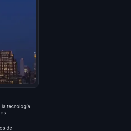
 la tecnología
los
ros de