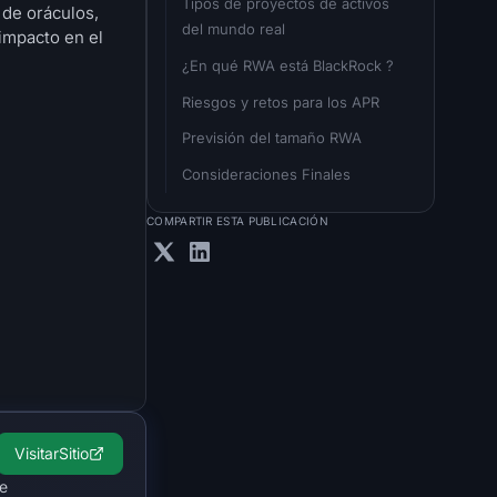
Tipos de proyectos de activos 
 de oráculos,
del mundo real
 impacto en el
¿En qué RWA está BlackRock ?
Riesgos y retos para los APR
Previsión del tamaño RWA
Consideraciones Finales
COMPARTIR ESTA PUBLICACIÓN
Visitar
Sitio
de