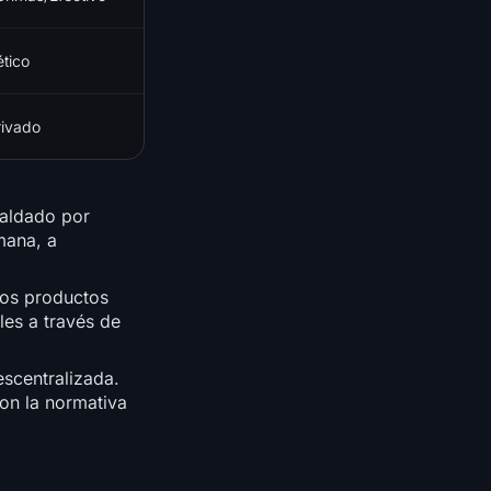
ético
rivado
paldado por
mana, a
tos productos
les a través de
escentralizada.
on la normativa