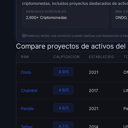
criptomonedas, incluidos proyectos destacados de act
MERCADOS DISPONIBLES
RWA CO
2,600+ Criptomonedas
ONDO, 
Podemos recibir una comisión cuando realizas una transacción a través
Compare proyectos de activos del
RWA
CALIFICACIÓN
ESTABLECIDO
T
4.9/5
Ondo
2021
O
4.8/5
Chainlink
2017
LI
4.8/5
Pendle
2021
Pe
4.7/5
Tether
2014
U