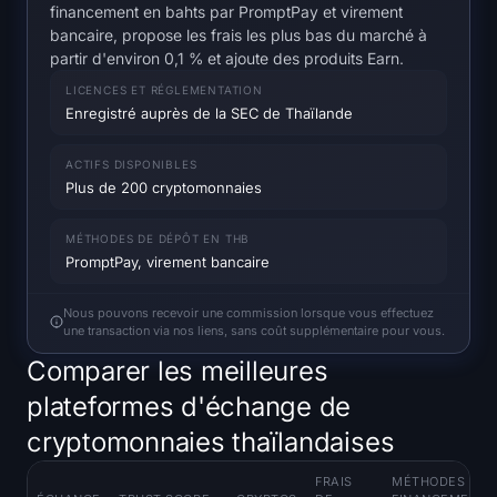
financement en bahts par PromptPay et virement
S'inscrire
Connexion
bancaire, propose les frais les plus bas du marché à
partir d'environ 0,1 % et ajoute des produits Earn.
Langue
LICENCES ET RÉGLEMENTATION
Enregistré auprès de la SEC de Thaïlande
ACTIFS DISPONIBLES
Plus de 200 cryptomonnaies
MÉTHODES DE DÉPÔT EN THB
PromptPay, virement bancaire
Nous pouvons recevoir une commission lorsque vous effectuez
une transaction via nos liens, sans coût supplémentaire pour vous.
Comparer les meilleures
plateformes d'échange de
cryptomonnaies thaïlandaises
FRAIS
MÉTHODES DE