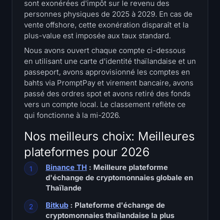
sont exonérées d'impôt sur le revenu des
Carte thermique SOL
personnes physiques de 2025 à 2029. En cas de
vente offshore, cette exonération disparaît et la
Carte thermique de HYPE
plus-value est imposée aux taux standard.
Nous avons ouvert chaque compte ci-dessous
Carte thermique ZEC
en utilisant une carte d'identité thaïlandaise et un
passeport, avons approvisionné les comptes en
Données de marché
bahts via PromptPay et virement bancaire, avons
passé des ordres spot et avons retiré des fonds
Dominance du Bitcoin
vers un compte local. Le classement reflète ce
qui fonctionne à la mi-2026.
Altcoin Season Index
Nos meilleurs choix: Meilleures
plateformes pour 2026
Indice de Peur et de Cupidité
Binance TH
: Meilleure plateforme
Carte thermique du RSI
d'échange de cryptomonnaies globale en
Thaïlande
Funding Rates
Bitkub
: Plateforme d'échange de
cryptomonnaies thaïlandaise la plus