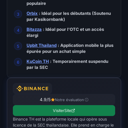
open interest
populaire
Orbix
: Idéal pour les débutants (Soutenu
Valeur Totale Verrouillée
par Kasikornbank)
Bitazza
: Idéal pour l'OTC et un accès
Rainbow Chart
élargi
Compte à rebours du halving
Upbit Thailand
: Application mobile la plus
épurée pour un achat simple
Suivi du gas de l'ETH
KuCoin TH
: Temporairement suspendu
par la SEC
Suivi de portefeuille de cryptos
Calculateur de staking de cryptomonnaies
4.9
/5
Notre évaluation
À propos
Visiter
Site
Binance TH est la plateforme locale qui opère sous
licence de la SEC thaïlandaise. Elle prend en charge le