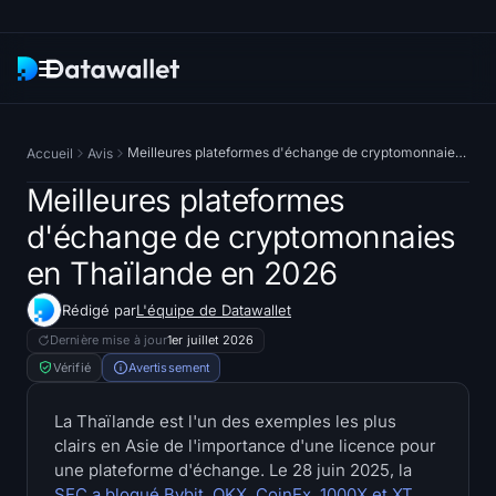
Newsletter
Meilleures plateformes d'échange de cryptomonnaies en Thaïlande en 2026
Accueil
Avis
Recherche
Meilleures plateformes
d'échange de cryptomonnaies
Traqueurs d'ETF
en Thaïlande en 2026
ETF Bitcoin
Rédigé par
L'équipe de Datawallet
Dernière mise à jour
1er juillet 2026
ETF Ethereum
Vérifié
Avertissement
ETF Solana
La Thaïlande est l'un des exemples les plus
clairs en Asie de l'importance d'une licence pour
Hyperliquid ETF
une plateforme d'échange. Le 28 juin 2025, la
SEC a bloqué Bybit, OKX, CoinEx, 1000X et XT