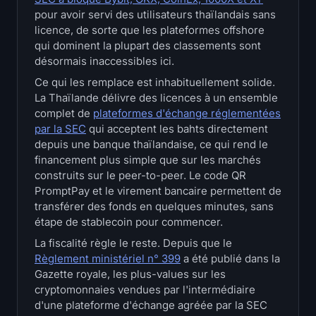
Trésoreries
pour avoir servi des utilisateurs thaïlandais sans
licence, de sorte que les plateformes offshore
qui dominent la plupart des classements sont
Trésoreries Bitcoin
désormais inaccessibles ici.
Ce qui les remplace est inhabituellement solide.
Trésoreries Ethereum
La Thaïlande délivre des licences à un ensemble
complet de
plateformes d'échange réglementées
Trésoreries Solana
par la SEC
qui acceptent les bahts directement
depuis une banque thaïlandaise, ce qui rend le
Trésoreries Hyperliquid
financement plus simple que sur les marchés
construits sur le peer-to-peer. Le code QR
Liquidations
PromptPay et le virement bancaire permettent de
transférer des fonds en quelques minutes, sans
étape de stablecoin pour commencer.
Toutes les Liquidations
La fiscalité règle le reste. Depuis que le
Carte thermique du BTC
Règlement ministériel n° 399
a été publié dans la
Gazette royale, les plus-values sur les
cryptomonnaies vendues par l'intermédiaire
Carte thermique de l'ETH
d'une plateforme d'échange agréée par la SEC