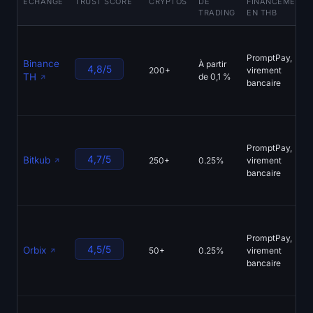
ÉCHANGE
TRUST SCORE
CRYPTOS
DE
FINANCEMENT
TRADING
EN THB
PromptPay,
Binance
À partir
4,8/5
200+
virement
TH
de 0,1 %
bancaire
PromptPay,
4,7/5
Bitkub
250+
0.25%
virement
bancaire
PromptPay,
4,5/5
Orbix
50+
0.25%
virement
bancaire