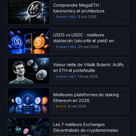
Comprendre MegaETH :
tokenomics et architecture
3 juin 2026
ANALYSES
USDS vs USDC : meilleure
stablecoin (sécurité et yield) en
2026
25 mai 2026
ANALYSES
Valeur nette de Vitalik Buterin: Actifs
en ETH et portefeuille
14 mai 2026
ANALYSES
Meilleures plateformes de staking
Ethereum en 2026
6 mai 2026
AVIS
Les 7 meilleurs Exchanges
Décentralisés de cryptomonnaies
(2026)