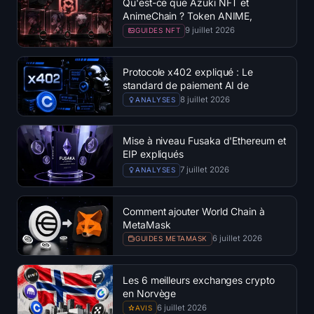
Qu'est-ce que Azuki NFT et
S'inscrire
Connexion
AnimeChain ? Token ANIME,
risques et plus
9 juillet 2026
GUIDES NFT
Langue
Protocole x402 expliqué : Le
standard de paiement AI de
Coinbase
8 juillet 2026
ANALYSES
Mise à niveau Fusaka d'Ethereum et
EIP expliqués
7 juillet 2026
ANALYSES
Comment ajouter World Chain à
MetaMask
6 juillet 2026
GUIDES METAMASK
Les 6 meilleurs exchanges crypto
en Norvège
6 juillet 2026
AVIS