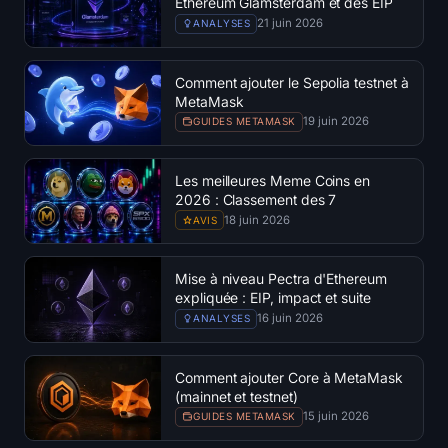
Ethereum Glamsterdam et des EIP
21 juin 2026
ANALYSES
Comment ajouter le Sepolia testnet à
MetaMask
19 juin 2026
GUIDES METAMASK
Les meilleures Meme Coins en
2026 : Classement des 7
principales cryptos mèmes
18 juin 2026
AVIS
Mise à niveau Pectra d'Ethereum
expliquée : EIP, impact et suite
16 juin 2026
ANALYSES
Comment ajouter Core à MetaMask
(mainnet et testnet)
15 juin 2026
GUIDES METAMASK