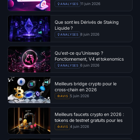
11 juin 2026
ANALYSES
Que sont les Dérivés de Staking
Liquide ?
8 juin 2026
ANALYSES
Qu'est-ce qu'Uniswap ?
Fonctionnement, V4 et tokenomics
d'UNI
6 juin 2026
ANALYSES
Meilleurs bridge crypto pour le
cross-chain en 2026
5 juin 2026
AVIS
Meilleurs faucets crypto en 2026 :
tokens de testnet gratuits pour les
développeurs
4 juin 2026
AVIS