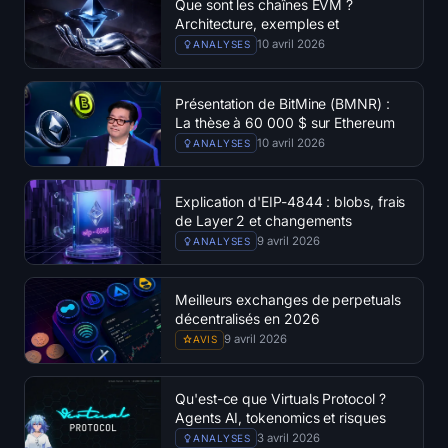
Que sont les chaînes EVM ?
Architecture, exemples et
principaux avantages
10 avril 2026
ANALYSES
Présentation de BitMine (BMNR) :
La thèse à 60 000 $ sur Ethereum
de Tom Lee
10 avril 2026
ANALYSES
Explication d'EIP-4844 : blobs, frais
de Layer 2 et changements
apportés
9 avril 2026
ANALYSES
Meilleurs exchanges de perpetuals
décentralisés en 2026
9 avril 2026
AVIS
Qu'est-ce que Virtuals Protocol ?
Agents AI, tokenomics et risques
3 avril 2026
ANALYSES