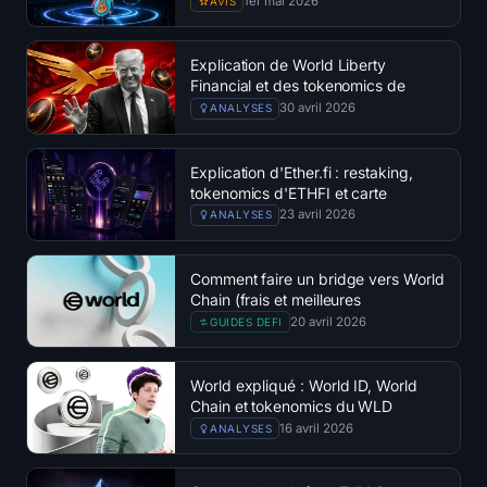
1er mai 2026
AVIS
Explication de World Liberty
Financial et des tokenomics de
WLFI
30 avril 2026
ANALYSES
Explication d'Ether.fi : restaking,
tokenomics d'ETHFI et carte
bancaire
23 avril 2026
ANALYSES
Comment faire un bridge vers World
Chain (frais et meilleures
plateformes)
20 avril 2026
GUIDES DEFI
World expliqué : World ID, World
Chain et tokenomics du WLD
16 avril 2026
ANALYSES