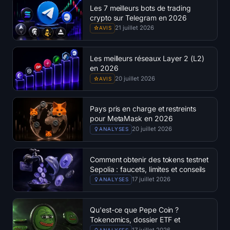
Carte thermique SOL
Les 7 meilleurs bots de trading
crypto sur Telegram en 2026
21 juillet 2026
AVIS
Carte thermique de HYPE
Carte thermique ZEC
Les meilleurs réseaux Layer 2 (L2)
en 2026
20 juillet 2026
AVIS
Données de marché
Dominance du Bitcoin
Pays pris en charge et restreints
pour MetaMask en 2026
20 juillet 2026
ANALYSES
Altcoin Season Index
Indice de Peur et de Cupidité
Comment obtenir des tokens testnet
Sepolia : faucets, limites et conseils
17 juillet 2026
ANALYSES
Carte thermique du RSI
Funding Rates
Qu'est-ce que Pepe Coin ?
Tokenomics, dossier ETF et
historique des prix
17 juillet 2026
ANALYSES