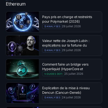
Ethereum
Trésoreries
Trésoreries Bitcoin
Pays pris en charge et restreints
pour Polymarket (2026)
29 juillet 2026
ANALYSES
Trésoreries Ethereum
Trésoreries Solana
Valeur nette de Joseph Lubin :
explications sur la fortune du
cofondateur d'Ethereum
29 juillet 2026
ANALYSES
Trésoreries Hyperliquid
Liquidations
Comment faire un bridge vers
Hyperliquid (HyperCore et
HyperEVM)
25 juillet 2026
GUIDES DEFI
Toutes les Liquidations
Carte thermique du BTC
Explication de la mise à niveau
Dencun (Cancun-Deneb)
d'Ethereum
24 juillet 2026
ANALYSES
Carte thermique de l'ETH