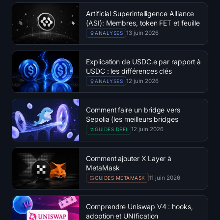
Artificial Superintelligence Alliance
(ASI): Membres, token FET et feuille
de route 2026
13 juin 2026
ANALYSES
Explication de USDC.e par rapport à
USDC : les différences clés
12 juin 2026
ANALYSES
Comment faire un bridge vers
Sepolia (les meilleurs bridges
testnet)
12 juin 2026
GUIDES DEFI
Comment ajouter X Layer à
MetaMask
11 juin 2026
GUIDES METAMASK
Comprendre Uniswap V4 : hooks,
adoption et UNIfication