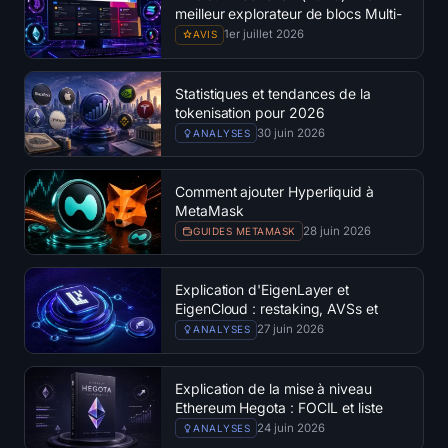
meilleur explorateur de blocs Multi-
Chain
1er juillet 2026
AVIS
Statistiques et tendances de la
tokenisation pour 2026
30 juin 2026
ANALYSES
Comment ajouter Hyperliquid à
MetaMask
28 juin 2026
GUIDES METAMASK
Explication d'EigenLayer et
EigenCloud : restaking, AVSs et
EIGEN
27 juin 2026
ANALYSES
Explication de la mise à niveau
Ethereum Hegota : FOCIL et liste
des EIP
24 juin 2026
ANALYSES