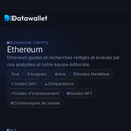
Newsletter
RECHERCHE CRYPTO
Ethereum
Recherche
Ethereum
guides et recherches rédigés et évalués par
nos analystes et notre équipe éditoriale.
Traqueurs d'ETF
Tout
Analyses
Avis
Guides MetaMask
ETF Bitcoin
Guides DeFi
Comparaisons
Guides d'investissement
Guides NFT
ETF Ethereum
Communiqués de presse
ETF Solana
Hyperliquid ETF
TAG