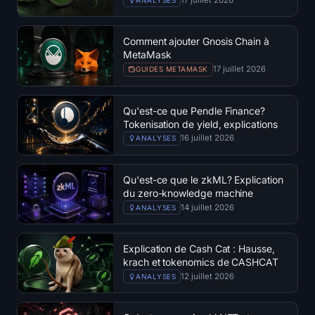
open interest
Valeur Totale Verrouillée
Comment ajouter Gnosis Chain à
MetaMask
17 juillet 2026
GUIDES METAMASK
Rainbow Chart
Compte à rebours du halving
Qu'est-ce que Pendle Finance?
Tokenisation de yield, explications
sur le PT et le YT
16 juillet 2026
ANALYSES
Suivi du gas de l'ETH
Suivi de portefeuille de cryptos
Qu'est-ce que le zkML? Explication
du zero-knowledge machine
learning
14 juillet 2026
ANALYSES
Calculateur de staking de cryptomonnaies
À propos
Explication de Cash Cat : Hausse,
krach et tokenomics de CASHCAT
12 juillet 2026
ANALYSES