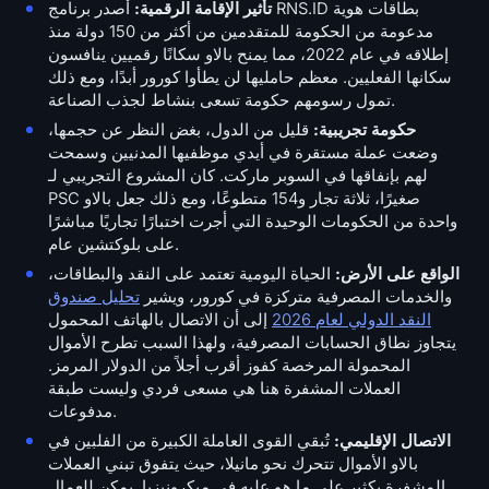
تأثير الإقامة الرقمية:
أصدر برنامج RNS.ID بطاقات هوية
مدعومة من الحكومة للمتقدمين من أكثر من 150 دولة منذ
إطلاقه في عام 2022، مما يمنح بالاو سكانًا رقميين ينافسون
سكانها الفعليين. معظم حامليها لن يطأوا كورور أبدًا، ومع ذلك
تمول رسومهم حكومة تسعى بنشاط لجذب الصناعة.
حكومة تجريبية:
قليل من الدول، بغض النظر عن حجمها،
وضعت عملة مستقرة في أيدي موظفيها المدنيين وسمحت
لهم بإنفاقها في السوبر ماركت. كان المشروع التجريبي لـ
PSC صغيرًا، ثلاثة تجار و154 متطوعًا، ومع ذلك جعل بالاو
واحدة من الحكومات الوحيدة التي أجرت اختبارًا تجاريًا مباشرًا
على بلوكتشين عام.
الواقع على الأرض:
الحياة اليومية تعتمد على النقد والبطاقات،
والخدمات المصرفية متركزة في كورور، ويشير
تحليل صندوق
النقد الدولي لعام 2026
إلى أن الاتصال بالهاتف المحمول
يتجاوز نطاق الحسابات المصرفية، ولهذا السبب تطرح الأموال
المحمولة المرخصة كفوز أقرب أجلاً من الدولار المرمز.
العملات المشفرة هنا هي مسعى فردي وليست طبقة
مدفوعات.
الاتصال الإقليمي:
تُبقي القوى العاملة الكبيرة من الفلبين في
بالاو الأموال تتحرك نحو مانيلا، حيث يتفوق تبني العملات
المشفرة بكثير على ما هو عليه في ميكرونيزيا. يمكن للعمال