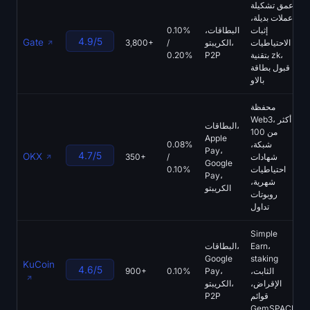
أعمق تشكيلة
تسجيل الدخول
التسجيل
عملات بديلة،
إثبات
البطاقات،
0.10%
4.9/5
Gate
الاحتياطيات
الكريبتو،
/
3,800+
اللغة
بتقنية zk،
P2P
0.20%
قبول بطاقة
بالاو
محفظة
Web3، أكثر
البطاقات،
من 100
Apple
شبكة،
0.08%
Pay،
4.7/5
OKX
شهادات
/
350+
Google
احتياطيات
0.10%
Pay،
شهرية،
الكريبتو
روبوتات
تداول
Simple
Earn،
البطاقات،
Google
staking
KuCoin
4.6/5
الثابت،
Pay،
0.10%
900+
الإقراض،
الكريبتو،
قوائم
P2P
GemSPACE