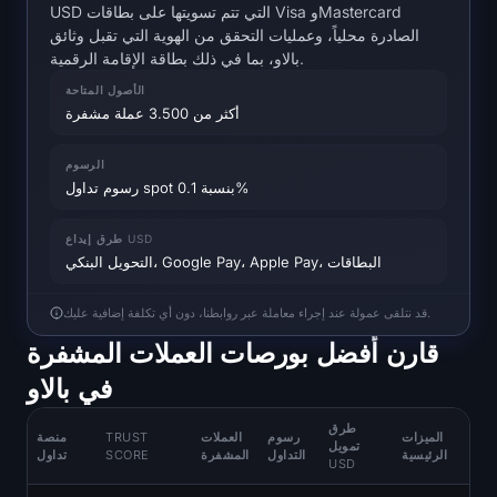
Open Interest
USD التي تتم تسويتها على بطاقات Visa وMastercard
الصادرة محلياً، وعمليات التحقق من الهوية التي تقبل وثائق
بالاو، بما في ذلك بطاقة الإقامة الرقمية.
إجمالي القيمة المحجوزة
الأصول المتاحة
أكثر من 3.500 عملة مشفرة
Rainbow Chart
الرسوم
العد التنازلي لـ halving
رسوم تداول spot بنسبة 0.1%
مؤشر gas الخاص بـ ETH
طرق إيداع USD
التحويل البنكي، Google Pay، Apple Pay، البطاقات
متتبع محفظة العملات المشفرة
قد نتلقى عمولة عند إجراء معاملة عبر روابطنا، دون أي تكلفة إضافية عليك.
حاسبة staking العملات المشفرة
قارن أفضل بورصات العملات المشفرة
في بالاو
حول
طرق
الميزات
رسوم
العملات
TRUST
منصة
تمويل
الرئيسية
التداول
المشفرة
SCORE
تداول
USD