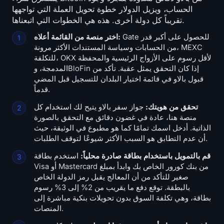
الحساب، ويزيل الدولار خطوة تحويل العملة التي تواجهها
تقريباً كل دولة أخرى. هذه هي الخطوات التي اتبعناها.
Gate للحصول على أكبر قدر
اختر منصة من القائمة أعلاه:
من الحسابات وسياسة المستندات الأكثر مرونة، MEXC
للتكلفة، OKX لأقل رسوم على الأزواج الرئيسية والمحفظة
المدمجة، وBloFin إذا كان التحقق يمثل عقبة. تأكد من
قبول بالاو في قائمة اختيار البلدان للتسجيل قبل المضي
قدماً.
تحقق من هويتك:
جواز سفر بالاو يتيح لك استخدام كل
منصة هنا، عادة في غضون دقائق مع التحقق بالصورة
الذاتية. أدخل اسمك تمامًا كما هو مطبوع في الوثيقة، حيث
أن عدم التطابق هو السبب الأكثر شيوعًا لتوقف الطلبات.
قم بالتمويل باستخدام بطاقة صادرة محلياً:
استخدم بطاقة
Visa أو Mastercard من بنك كورور الخاص بك وابدأ بمبلغ
صغير للتأكد من أن المعالج يقبل رمز الدولة الخاص
بالبطقة. توقع دفع ما يقريب من 2% إلى 3% رسوم
بطاقة، وهي تكلفة السوق بدون تحويلات بنكية مباشرة إلى
المنصات.