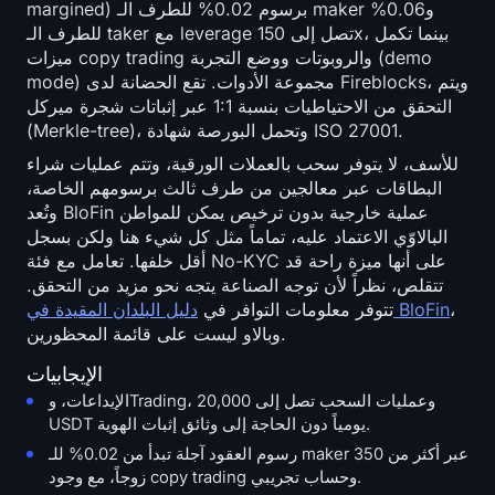
margined) برسوم 0.02% للطرف الـ maker و0.06%
للطرف الـ taker مع leverage تصل إلى 150x، بينما تكمل
ميزات copy trading والروبوتات ووضع التجربة (demo
mode) مجموعة الأدوات. تقع الحضانة لدى Fireblocks، ويتم
التحقق من الاحتياطيات بنسبة 1:1 عبر إثباتات شجرة ميركل
(Merkle-tree)، وتحمل البورصة شهادة ISO 27001.
للأسف، لا يتوفر سحب بالعملات الورقية، وتتم عمليات شراء
البطاقات عبر معالجين من طرف ثالث برسومهم الخاصة،
وتُعد BloFin عملية خارجية بدون ترخيص يمكن للمواطن
البالاوّي الاعتماد عليه، تماماً مثل كل شيء هنا ولكن بسجل
أقل خلفها. تعامل مع فئة No-KYC على أنها ميزة راحة قد
تتقلص، نظراً لأن توجه الصناعة يتجه نحو مزيد من التحقق.
،
دليل البلدان المقيدة في BloFin
تتوفر معلومات التوافر في
وبالاو ليست على قائمة المحظورين.
الإيجابيات
الإيداعات، وTrading، وعمليات السحب تصل إلى 20,000
USDT يومياً دون الحاجة إلى وثائق إثبات الهوية.
رسوم العقود آجلة تبدأ من 0.02% للـ maker عبر أكثر من 350
زوجاً، مع وجود copy trading وحساب تجريبي.