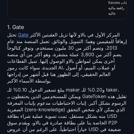
futures ذات
رافعة مالية
عالية
1. Gate
المركز الأول في بالاو لأنها تزيل العقبتين الأكثر
Gate
تحتل
إرهاقاً للمقيمين وهما: التمويل والوثائق. تعمل المنصة منذ عام
2013، وتضم أكثر من 30 مليون مستخدم، وتوفر كتالوجاً
يضم أكثر من 3,800 عملة مشفرة، وهو أكثر من أي منصة
أخرى يمكن لمواطن بالاو الوصول إليها. تميل القطاعات
الجديدة، سواء كانت رموز AI، أو عملات الميم، أو أصول
العالم الحقيقي، إلى الظهور هنا قبل أشهر من إدراجها
بواسطة الأسماء الأكبر.
يبلغ تسعير الدخول 0.10% للـ maker و0.20% للـ taker،
ويمكن للمستخدِمين الذين يحتفظون بـ GateToken تقليل هذه
الرسوم بشكل أكبر. إثبات الاحتياطيات مدعوم بإثبات المعرفة
الصفرية (zero-knowledge) الذي يمكن لأي شخص التحقق
منه بشكل مستقل. تمت تسوية عملية شراء بطاقة USD
الخاصة بنا على بطاقة صادرة في بالاو، ويقدم سوق P2P
خياراً احتياطياً، على الرغم من أن عروض USD ضعيفة في