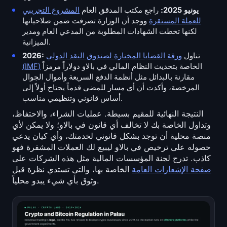
يونيو 2025:
راجع مكتب المدقق العام
المشروع التجريبي
للعملة المستقرة
ووجد أن الوزارة تصرفت ضمن صلاحياتها
لكنها تخطت الشهادات المطلوبة من المدعي العام ومدير
الميزانية.
تناول
ورقة القضايا المختارة لصندوق النقد الدولي
2026:
الخاصة بتحديث النظام المالي في بالاو دولاراً مرمزاً
(IMF)
مقارنة بالبدائل مثل أنظمة الدفع السريعة وأموال الجوال
المرخصة، وأكدت أن أي مسار للمضي قدماً يحتاج أولاً إلى
أساس قانوني وتنظيمي مناسب.
النتيجة النهائية للمقيم بسيطة. عمليات الشراء، والاحتفاظ،
وتداول الخاصة بك لا تخالف أي قانون في بالاو؛ ولا يمكن لأي
منصة محلية أن توجد بشكل قانوني لخدمتك، وأي كيان يدعي
حصوله على ترخيص في بالاو ليبيع لك العملات المشفرة فهو
كاذب. تدرج لجنة المؤسسات المالية مثل هذه الشركات على
صفحة الإشعارات العامة
الخاصة بها، والتي تستدي نظرة قبل
وثوق بأي شيء يبدو محلياً.