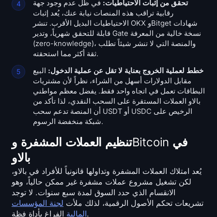
تحقق من إثبات الاحتياطيات:
في ظل عدم وجود جهة
رقابية تراقب هذه المنصات نيابة عنك، يُعد إثبات
الاحتياطيات البديل الأقرب. تنشر OKX وBitget شهادات
قابلة للتحقق شهرياً، وتدير Gate نسخة خالية من المعرفة
(zero-knowledge)، والمنصة التي لا تنشر شيئاً تطلب
ثقة أكثر مما استحقته.
خطط لعملية الخروج بعناية لا تقل عن عملية الدخول:
البيع
مقابل الدولارات أسهل من الشراء، نظراً لأن مشتريات
البطاقات تعمل في اتجاه واحد فقط. يفضل معظم مواطني
بالاو العملات المستقرة على السحب النقدي، لذا تأكد من
أن المنصة تدعم سحب USDT أو USDC الرخيص على
شبكة منخفضة الرسوم.
تنظيم العملات المشفرة وBitcoin في
بالاو
يُعد امتلاك العملات المشفرة وتداولها قانونياً للأفراد في بالاو،
لكن تشغيل مشروع عملات مشفرة غير ممكن حالياً، وهو
الانقسام الذي حدد السوق لمدة سبع سنوات. لا توجد
تشريعات تحكم الأصول الرقمية، لذلك ملأت
لجنة المؤسسات
الفراغ بأداة فظة.
المالية