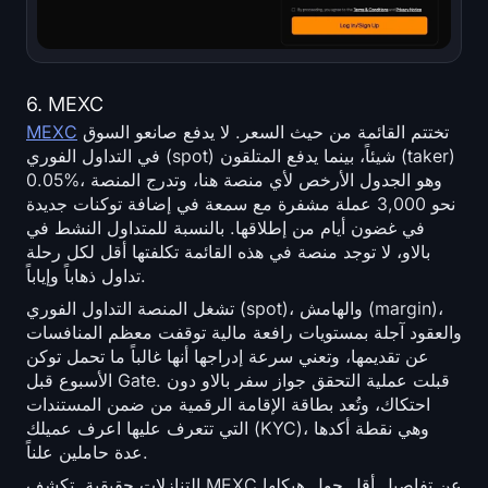
6. MEXC
تختتم القائمة من حيث السعر. لا يدفع صانعو السوق
MEXC
في التداول الفوري (spot) شيئاً، بينما يدفع المتلقون (taker)
0.05%، وهو الجدول الأرخص لأي منصة هنا، وتدرج المنصة
نحو 3,000 عملة مشفرة مع سمعة في إضافة توكنات جديدة
في غضون أيام من إطلاقها. بالنسبة للمتداول النشط في
بالاو، لا توجد منصة في هذه القائمة تكلفتها أقل لكل رحلة
تداول ذهاباً وإياباً.
تشغل المنصة التداول الفوري (spot)، والهامش (margin)،
والعقود آجلة بمستويات رافعة مالية توقفت معظم المنافسات
عن تقديمها، وتعني سرعة إدراجها أنها غالباً ما تحمل توكن
الأسبوع قبل Gate. قبلت عملية التحقق جواز سفر بالاو دون
احتكاك، وتُعد بطاقة الإقامة الرقمية من ضمن المستندات
التي تتعرف عليها اعرف عميلك (KYC)، وهي نقطة أكدها
عدة حاملين علناً.
التنازلات حقيقية. تكشف MEXC عن تفاصيل أقل حول هيكلها