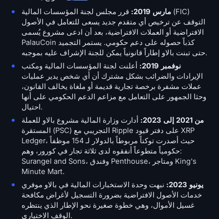
مارس 2019:
قرر مجلس لجنة المؤسسات المالية (FIC)
التوقف عن ترخيص أي متقدم جديد يسعى للتعامل في الأصول
الافتراضية أو العملات الافتراضية، بعد أن ادعى مشروع يُسمى
PalauCoin كذباً حصوله على دعم حكومي. يستمر التجميد
حتى تبنت بالاو إطاراً قانونياً يمكن للجنة الإشراف عليه بموجبه.
نوفمبر 2019:
أعلنت لجنة المؤسسات المالية ومكتب
الإيرادات والضرائب بشكل مشترك أن أي شخص يدير عمليات
عملات مشفرة برخصة تجارية قديمة أو ملغاة يخالف القانون،
وحثا الجمهور على التعامل مع مزاعم الدعم الحكومي على أنها
احتيال.
من 2021 إلى 2023:
أدارت وزارة المالية مشروع بالاو للعملة
المستقرة (PSC) التجريبي مع Ripple على دفتر قيود XRP
Ledger، حيث أصدرت توكناً مربوطاً بالدولار لـ 154 موظفاً
حكومياً متطوعاً أنفقوه لدى ثلاثة تجار في كورور، وهم:
Surangel and Sons، وفندق Penthouse، ومتاجر King's
Minute Mart.
يونيو 2023:
نبهت وحدة الاستخبارات المالية في بالاو موفري
خدمات الأصول الافتراضية بضرورة التسجيل لأغراض مكافحة
غسيل الأموال، وهي خطوة صغيرة نحو الإطار الذي ينتظره
الوقف الاختياري.