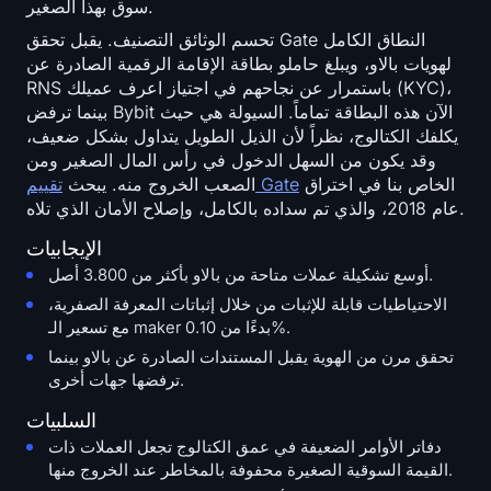
سوق بهذا الصغير.
تحسم الوثائق التصنيف. يقبل تحقق Gate النطاق الكامل
لهويات بالاو، ويبلغ حاملو بطاقة الإقامة الرقمية الصادرة عن
RNS باستمرار عن نجاحهم في اجتياز اعرف عميلك (KYC)،
بينما ترفض Bybit الآن هذه البطاقة تماماً. السيولة هي حيث
يكلفك الكتالوج، نظراً لأن الذيل الطويل يتداول بشكل ضعيف،
وقد يكون من السهل الدخول في رأس المال الصغير ومن
الخاص بنا في اختراق
تقييم Gate
الصعب الخروج منه. يبحث
عام 2018، والذي تم سداده بالكامل، وإصلاح الأمان الذي تلاه.
الإيجابيات
أوسع تشكيلة عملات متاحة من بالاو بأكثر من 3.800 أصل.
الاحتياطيات قابلة للإثبات من خلال إثباتات المعرفة الصفرية،
مع تسعير الـ maker بدءًا من 0.10%.
تحقق مرن من الهوية يقبل المستندات الصادرة عن بالاو بينما
ترفضها جهات أخرى.
السلبيات
دفاتر الأوامر الضعيفة في عمق الكتالوج تجعل العملات ذات
القيمة السوقية الصغيرة محفوفة بالمخاطر عند الخروج منها.