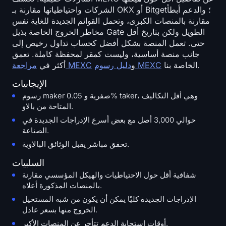
الشركات واحتياطياتها مقارنة بـ OKX أو Bitget؛ والدعم أبطأ
مقارنة بالمنصات الكبرى، وتحمل القوائم الجديدة للغاية نفس
مخاطر الخروج الخاصة بذيل Gate الطويل ولكن بتاريخ أقل
حتى. تعمل المنصة بشكل أفضل كحساب تداول رخيص إلى
جانب منصة أساسية، وليست كمقر لمحفظة كاملة. تعمق
الخاصة بنا.
دليل رسوم MEXC
و
مراجعة MEXC
أكثر في
الإيجابيات
رسوم maker صفرية و 0.05% taker، وهي أقل التكاليف
المتاحة من بالاو.
حوالي 3,000 أصل مع بعض أسرع الإدراجات الجديدة في
الصناعة.
تحقق مباشر يقبل الوثائق البالاوية.
السلبيات
شفافية أقل حول الاحتياطيات والهيكل المؤسسي مقارنة
بالمنصات المذكورة أعلاه.
الإدراجات الجديدة كليًا يمكن أن يكون من شبه المستحيل
الخروج منها بسعر عادل.
أوقات استجابة الدعم تتأخر عن المنصات الأكبر.