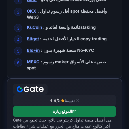
خريطة حرارة SOL
: أقل رسوم تداول spot وأفضل محفظة
OKX
Web3
خريطة حرارة HYPE
: قائمة واسعة لعائد وstaking
KuCoin
خريطة الحرارة ZEC
: الخيار الأفضل لخدمة copy trading
Bitget
بيانات السوق
: منصة شهيرة بدون No-KYC
BloFin
هيمنة Bitcoin
: رسوم maker صفرية على الأسواق
MEXC
spot
Altcoin Season Index
مؤشر الخوف والجشع
4.9
/5
تقييمنا
خريطة حرارة RSI
الموقع
زيارة
funding rates
Gate هي أفضل منصة تداول كريبتو في بالاو، حيث تجمع بين
أكبر كتالوج عملات متاح من الجزر مع عمليات شراء بطاقات