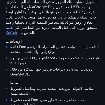
التمويل مشابه لتلك الموجودة في المنصات العالمية الأخرى.
تتعامل البطاقات وGoogle Pay مع دخول USD، وتقوم
تحويلات الكريبتو بالباقي، ونادراً ما تُظهر لوحة P2P عروض
USD ذات الصلة بالمشتري في كورور. تحمل منتجات العائد
مخاطر المنصة التي لا يحملها رصيد spot العادي، وهو أمر
يستحق الوزن قبل قفل المدة. المزيد من التفاصيل في
تقييم
الخاص بنا.
KuCoin
الإيجابيات
قائمة Earn واسعة تشمل المدخرات المرنة، و staking الثابت،
والإقراض، والمنتجات المنظمة.
أكثر من 900 أصل برسوم spot ثابتة قدرها 0.1% مع خصومات
KCS فوقها.
روبوتات التداول والإدراجات في مراحلها المبكرة من خلال
GemSPACE.
السلبيات
تتلاشى العوائد الترويجية المعلنة بسرعة وتفاصيل الشروط
الدقيقة مهمة.
تضيف شروط Earn المقفلة مخاطر منصة تتجاوز مجرد
الاحتفاظ بالعملات.