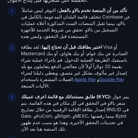
تأكد من أن المنصة تخدم بالاو بالفعل:
التوفر ليس شاملاً.
تتخلف قائمة البلدان المدعومة بالكامل في Coinbase عن
بالاو، بينما تقبل المنصات الست المذكورة أعلاه عمليات
التسجيل من بالاو. تحقق من شروط الخدمة للأجهزة
المستبعدة قبل التحقق، وليس بعده.
اختبر بطاقتك قبل أن تحتاج إليها:
تُعد بطاقة Visa أو
Mastercard الصادرة عن بنك غوام، أو بنك هاواي، أو بنك
باسيفيك الطريقة العملية للدخول. قم بإجراء عملية شراء
بقيمة 20 دولاراً أولاً لأن معالجي الدفع يتعاملون مع بلد
إصدار غير مألوف بشكل غير متسق، ويغطي دليلنا لشراء
Google Pay
و
Apple Pay
العملات المشفرة باستخدام
الآليات المتبعة.
يمر جواز
طابق مستنداتك مع قائمة اعرف عميلك (KYC):
سفر بالاو في التحقق في كل مكان في هذه القائمة. يتم
إصدار بطاقة الإقامة الرقمية من خلال تصاريح RNS.ID في
Gate، وKuCoin، وBitget، وMEXC، بينما رفضتها Bybit
في تحديثات التحقق الأخيرة، وهذا هو سبب عدم ظهور
تلك المنصة هنا بعد الآن.