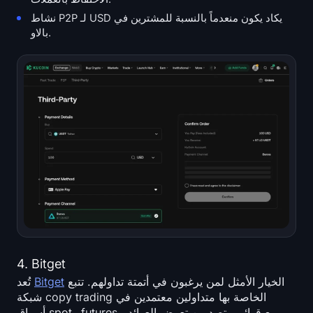
نشاط P2P لـ USD يكاد يكون منعدماً بالنسبة للمشترين في
بالاو.
4. Bitget
الخيار الأمثل لمن يرغبون في أتمتة تداولهم. تتبع
Bitget
تُعد
شبكة copy trading الخاصة بها متداولين معتمدين في
أسواق spot وfutures، مع قوائم متصدرين تعرض العوائد،