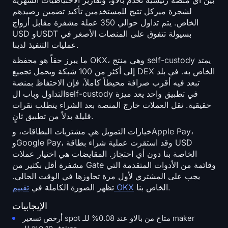
بين أي منصة رئيسية تخدم بالاو، وتقارير الاحتياطيات الشهرية
لشجرة ميركل تتيح للمستخدمين تأكيد تضمين رصيدهم
الخاص. يتم تداول حوالي 350 عملة مشفرة مقابل أزواج
USD وUSDT بسيولة تتفوق على المنصات الأصغر في
عمليات التنفيذ لدينا.
ما يبرز حقاً هو محفظة OKX، وهي منتج self-custody يمتد
إلى أكثر من 100 شبكة ويحمل تجميع DEX الخاص به. في بلد
تبعد فيه أقرب صرافة محيطاً كاملاً، فإن الاحتفاظ بمنصة
التداول وباب الself-custody في تطبيق واحد يعد ميزة
حقيقية. نقل العملات خارج المنصة بعد الشراء يتطلب نقرات
قليلة بدلاً من تطبيق ثانٍ.
خيارات التمويل هي مشتريات البطاقات، وApple Pay،
وGoogle Pay، وقد استقرت عملية شراء بطاقة USD
الخاصة بنا دون أي احتجاز. المقايضات هي اختيار عملات
مشفرة أقل بكثير من Gate وقائمة من الأدوات المتقدمة التي
يجب على المشتري لأول مرة تجاوزها في الوقت الحالي.
الخاص بنا.
تقييم OKX
تظهر الصورة الكاملة في
الإيجابيات
أرخص تسعير spot متاح من بالاو عند 0.08% للـ maker