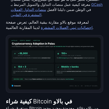
GCash
معرفة كيفية عمل منصات التداول والتمويل المرتبط بـ
في الوطن ضمن دليلنا لأفضل
منصات التداول العملات
.
المشفرة في الفلبين
لمعرفة موقع بالاو مقارنة ببقية العالم، تعرض صفحة
لدينا المقارنة العالمية.
إحصائيات تبني العملات المشفرة
كيفية شراء Bitcoin في بالاو
يستغرق شراء Bitcoin من بالاو دقائق معدودة بمجرد وجود