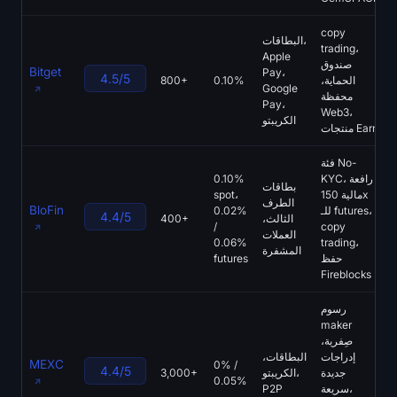
copy
البطاقات،
trading،
Apple
صندوق
Bitget
Pay،
4.5/5
الحماية،
0.10%
800+
Google
محفظة
Pay،
Web3،
الكريبتو
منتجات Earn
فئة No-
KYC، رافعة
0.10%
بطاقات
مالية 150x
spot،
الطرف
BloFin
للـ futures،
0.02%
4.4/5
الثالث،
400+
/
copy
العملات
0.06%
trading،
المشفرة
حفظ
futures
Fireblocks
رسوم
maker
صِفرية،
إدراجات
البطاقات،
MEXC
0% /
4.4/5
جديدة
الكريبتو،
3,000+
0.05%
سريعة،
P2P