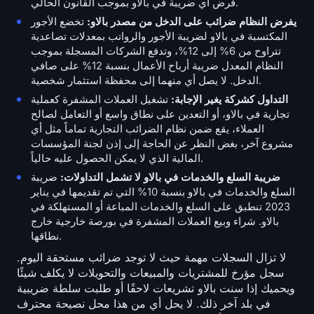
فرض أي ضريبة في بالاو بموجب القانون الحالي.
يفرض النظام ضرائب على الدخل من مصدر بالاو:
تخضع الأجور
المكتسبة في بالاو لضريبة الأجور والرواتب بمعدلات تصاعدية
تتراوح من 6% إلى 12%، وتدفع الشركات المسجلة بموجب
النظام المعدل ضريبة أرباح الأعمال بنسبة 12% على صافي
الدخل. لا يصل أي منهما إلى محفظة استثمار شخصية.
التداول كشركة يغير الإجابة:
تشغيل العملات المشفرة كعملية
تجارية في بالاو، أو التعدين على نطاق واسع أو التعامل لصالح
العملاء، يقع ضمن نظام الضرائب التجارية تماماً مثل أي
مشروع آخر، بغض النظر عن الحاجة إلى إذن لجنة المؤسسات
المالية الذي لا يمكن الحصول عليه حالياً.
ضريبة السلع والخدمات في بالاو لا تشمل التداولات:
ضريبة
السلع والخدمات في بالاو بنسبة 10% التي تم تقديمها في يناير
2023 تنطبق على السلع والخدمات المباعة أو المستهلكة في
بالاو. شراء وبيع العملات المشفرة في بورصة خارجية خارج
نطاقها.
لا تزال السجلات مهمة حيث لا توجد ضرائب مستحقة اليوم.
سجل مؤرخ للمشتريات والمبيعات والتحويلات لا يكلف شيئًا
ويحميك إذا سنت بالاو تشريعات لاحقًا أو طلبت سلطة ضريبية
في بلد آخر ذلك. لا يحل أي من هذا محل نصيحة محترف