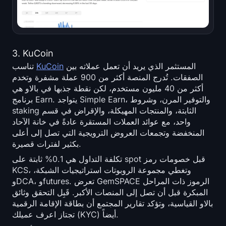
3. KuCoin
المستثمر الذي يريد أن تعمل عملاته بين
KuCoin
تناسب
الصفقات. تُدرج المنصة أكثر من 900 عملة مشفرة وتخدم
أكثر من 40 مليون مستخدم، لكن نقطة جذبها في بالاو هي
برنامج Earn. يتواجد Simple Earn، والتوفير المرن، وشروط
staking الثابتة، والمنتجات المهيكلة، والإقراض في قسم
واحد، مع عوائد العملات المستقرة عادةً في خانة الآحاد
المنخفضة وتجمعات العروض الترويجية التي تصل إلى أعلى
بكثير لفترات قصيرة.
تكلفة التداول هي 0.1% ثابتة على spot قبل خصومات رمز
KCS، وتغطي مجموعة الروبوتات استراتيجيات الشبكة،
وDCA، وfutures. تعرض GemSPACE الرموز ذات المراحل
المبكرة قبل أن تصل إلى المنصات الأكبر. قَبِل التحقق وثائق
بالاو القياسية، وتؤكد تقارير المجتمع أن بطاقة الإقامة الرقمية
تجتاز اعرف عميلك (KYC) أيضاً.