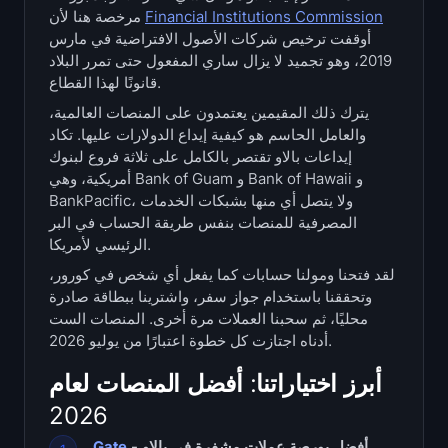
Financial Institutions Commission
مرخصة هنا لأن
الخزائن
أوقفت ترخيص شركات الأصول الافتراضية في مارس
2019، وهو تجميد لا يزال ساري المفعول حتى تمرر البلاد
خزائن Bitcoin
قانونًا لهذا القطاع.
يترك ذلك المقيمين يعتمدون على المنصات العالمية،
خزائن Ethereum
والعامل الحاسم هو كيفية إيداع الدولارات عليها. تكاد
إيداعات بالاو تقتصر بالكامل على ثلاثة فروع لبنوك
خزائن Solana
أمريكية، وهي Bank of Guam و Bank of Hawaii و
BankPacific، ولا يتصل أي منها بشبكات الخدمات
خزائن Hyperliquid
المصرفية للمنصات بنفس طريقة الحساب في البر
الرئيسي لأمريكا.
Liquidations
لقد فتحنا ومولنا حسابات كما يفعل أي شخص في كورور،
وتحققنا باستخدام جواز سفر، واشترينا ببطاقة صادرة
جميع Liquidations
محليًا، ثم سحبنا العملات مرة أخرى. المنصات الست
أدناه اجتازت كل خطوة اعتبارًا من يوليو 2026.
خريطة حرارة BTC
أبرز اختياراتنا: أفضل المنصات لعام
2026
خريطة حرارة ETH
- أفضل بورصة عملات مشفرة في بالاو
Gate