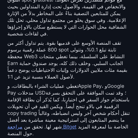
والانخفاض في القيمة، والأصول تحت إدارة المتداولين بحيث
يمكن للمتابعين التصفية بناءً على المخاطر بدلاً من الإثارة
الإعلامية. وفي سوق يخلو من مجتمع تداول محلي، تحل تلك
الشفافية محل الحوارات التي لا يستطيع سكان بالاو إجراؤها
في لقاءات شخصية.
تقف المنصة الأوسع على قدميها بقوة. يتم تداول أكثر من
800 عملة رقمية برسوم spot ثابتة تبلغ 0.1%، وتتولى
محفظة Web3 النشاط على السلسلة، بينما تغطي منتجات
Earn الجانب السلبي. وخلف ذلك كله، يوجد صندوق حماية
بقيمة مئات ملايين الدولارات وإثبات الاحتياطيات يوضح دعماً
لأصول العملاء بنسبة تزيد عن 1:1.
تغطي عمليات الشراء بالبطاقات، وApple Pay، وGoogle
Pay مدخلات USD؛ وقد تمت الموافقة على التحقق بسرعة
باستخدام جواز السفر في اختبارنا، كما يُذكر أن بطاقة الإقامة
الرقمية في بالاو تنجح أيضاً. ويكمن القيد في أن تحويلات
copy trading تنقل أحكام شخص آخر وليس انضباطه، وغالباً
ما ينضم المتابعون إلى استراتيجية معينة مباشرة بعد أفضل
الخاصة بنا لمعرفة المزيد
مراجعة Bitget
شهر لها. تحقق من
حول المنصة.